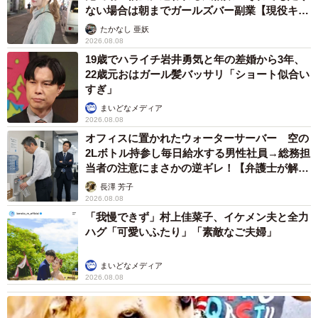
ない場合は朝までガールズバー副業【現役キャ
ストに取材】
たかなし 亜妖
2026.08.08
19歳でハライチ岩井勇気と年の差婚から3年、
22歳元おはガール髪バッサリ「ショート似合い
すぎ」
まいどなメディア
2026.08.08
オフィスに置かれたウォーターサーバー 空の
2Lボトル持参し毎日給水する男性社員→総務担
当者の注意にまさかの逆ギレ！【弁護士が解
説】
長澤 芳子
2026.08.08
「我慢できず」村上佳菜子、イケメン夫と全力
ハグ「可愛いふたり」「素敵なご夫婦」
まいどなメディア
2026.08.08