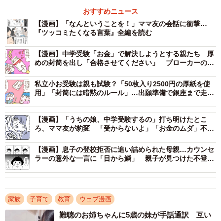
おすすめニュース
【漫画】「なんということを！」ママ友の会話に衝撃…
『ツッコミたくなる言葉』全編を読む
【漫画】中学受験「お金」で解決しようとする親たち 厚
めの封筒を出し「合格させてください」 ブローカーの実
態は
私立小お受験は親も試験？「50枚入り2500円の厚紙を使
用」「封筒には暗黙のルール」…出願準備で銀座まで走ら
された親の苦悩
【漫画】「うちの娘、中学受験するの」打ち明けたとこ
ろ、ママ友が豹変 「受からないよ」「お金のムダ」不快
な口出しを連発
2/6
【漫画】息子の登校拒否に追い詰められた母親…カウンセ
ひとりファミレスランチで聞こえてくる受験生のママたちの会話（SAI@
ラーの意外な一言に「目から鱗」 親子が見つけた不登校
子鉄さん提供）
克服のカギとは
なぜなら、中学受験で付属校に合格するというのは簡単な
家族
子育て
教育
ウェブ漫画
話ではないからです。中学受験は、第1志望校に合格できる
難聴のお姉ちゃんに5歳の妹が手話通訳 互い
のは男子で約4人に1人、女子で約3人に1人とされており、