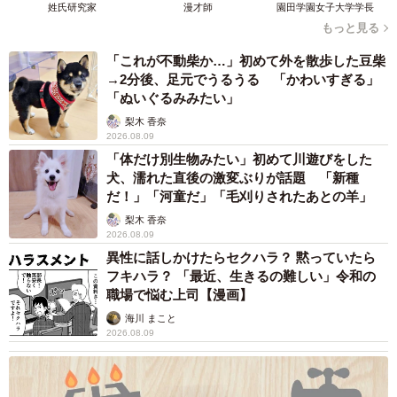
姓氏研究家
漫才師
園田学園女子大学学長
いるのでしょうか？
もっと見る
「これが不動柴か…」初めて外を散歩した豆柴
SNSで親御さんが発信されている情報と、我が家の日常で
→2分後、足元でうるうる 「かわいすぎる」
同じような出来事があったときはネタとしています。また
「ぬいぐるみみたい」
中学受験を経験したママたちと話をしている中で、「これ
梨木 香奈
2026.08.09
は描ける、これは描けない」と判断していますね。
「体だけ別生物みたい」初めて川遊びをした
犬、濡れた直後の激変ぶりが話題 「新種
ーお子さんやご家族、周りの方は漫画についてご存じでし
だ！」「河童だ」「毛刈りされたあとの羊」
ょうか？周囲の反応はいかがですか？
梨木 香奈
2026.08.09
異性に話しかけたらセクハラ？ 黙っていたら
家族も漫画のことを知っていて、応援してくれています。
フキハラ？ 「最近、生きるの難しい」令和の
息子の塾の友達も、塾の帰りに更新された漫画をすぐに読
職場で悩む上司【漫画】
んでくれて「次はこういう話を書いて」とリクエストをし
海川 まこと
2026.08.09
てくれたこともあります。
＜SAI@子鉄さん関連情報＞