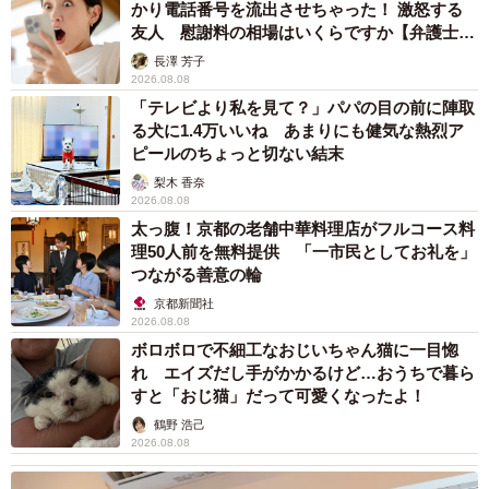
かり電話番号を流出させちゃった！ 激怒する
友人 慰謝料の相場はいくらですか【弁護士が
解説】
長澤 芳子
2026.08.08
「テレビより私を見て？」パパの目の前に陣取
る犬に1.4万いいね あまりにも健気な熱烈ア
ピールのちょっと切ない結末
梨木 香奈
2026.08.08
太っ腹！京都の老舗中華料理店がフルコース料
理50人前を無料提供 「一市民としてお礼を」
つながる善意の輪
京都新聞社
2026.08.08
ボロボロで不細工なおじいちゃん猫に一目惚
れ エイズだし手がかかるけど…おうちで暮ら
すと「おじ猫」だって可愛くなったよ！
鶴野 浩己
2026.08.08