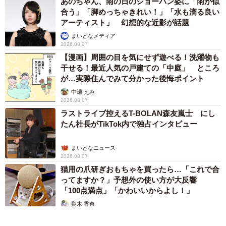
あのちゃん、雨の日のショーパン姿に「雨が似
合う」「脚めっちゃきれい！」「水も滴る良い
アーティスト」 幻想的な近影が話題
まいどなメディア
2026.08.07
【漫画】周囲の目を気にせず遊べる！洗濯物も
干せる！最近人気の戸建ての「中庭」 ところ
が…実際住んでみて分かった後悔ポイント
中瀬 えみ
2026.08.07
ラストライブ控えるT-BOLAN森友嵐士 にし
たん社長がTikTok内で独占インタビュー
まいどなニュース
2026.08.07
猫用の爪研ぎおもちゃを買ったら…「これで合
ってますか？」予想外の使い方が大反響
「100点満点」「かわいいからよし！」
梨木 香奈
2026.08.07