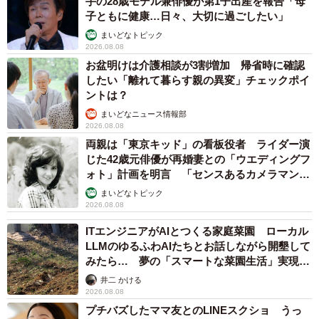
手の28歳モデル兼俳優が第1子出産を報告「母
子ともに健康…日々、大切に過ごしたい」
まいどなトピック
2026.08.08
お盆明けは介護相談が3割増加 帰省時に確認
したい「離れて暮らす親の異変」チェックポイ
ントは？
まいどなニュース情報部
2026.08.08
両親は「東京キッド」の看板役者 ライダー演
じた42歳元俳優が再婚妻との「ウエディングフ
ォト」計画を明言 「センスあるカメラマン求
む」
まいどなトピック
2026.08.08
ITエンジニアがAIとつくる家庭菜園 ローカル
LLMのゆるふわAIたちとお話しながら開墾して
みたら… 夢の「スマートな菜園生活」実現な
るか
井二 かける
2026.08.08
プチバズしたママ友とのLINEスクショ うっ