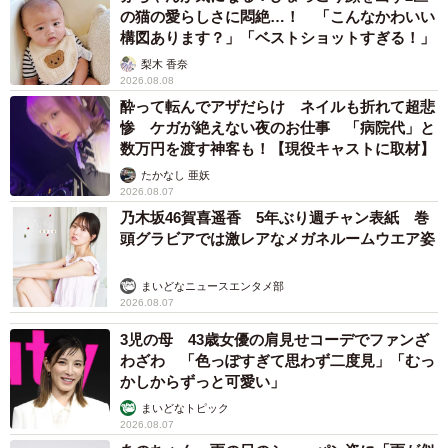
の猫の愛らしさに悶絶…！ 「こんなかわいい
構図あります？」「ベストショットすぎる！」
梨木 香奈
2026.08.08
酔って転んでアザだらけ ネイルも折れて超悲
惨 ケガが絶えない夜のお仕事 「病院代」と
数万円を渡す神客も！【現役キャストに取材】
たかなし 亜妖
2026.08.07
乃木坂46賀喜遥香 5年ぶり週チャン表紙 巻
頭グラビアでは激レアなメガネルームウエア姿
まいどなニュースエンタメ部
2026.08.07
3児の母 43歳女優の肩見せコーデでファンざ
わざわ 「色っぽすぎて思わず二度見」「むっ
かしからずっと可愛い」
まいどなトピック
2026.08.07