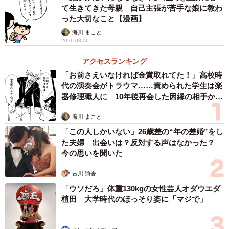
も夢中になってさまざまな本やブログを読みました。ま
て生きてきた母親 自己主張が苦手な娘に教わ
た、夏期講習は地獄など、不安を煽られることも多く、明
った大切なこと【漫画】
るく伴走している方はほぼいないと感じています。
海川 まこと
2026.08.06
そんな中で、伴走を楽しむことに焦点を当て、笑えるエピ
アクセスランキング
ソードを拾い上げていこうと考えました。あるあるネタで
「お前さえいなければ金賞取れてた！」高校時
代の演奏会がトラウマ……責められた学生は楽
笑い合えれば、苦しくて辛くてひとりぼっちの伴走者たち
器修理職人に 10年後再会した因縁の相手から
の力になれるのではないかと思ったのです。また、自己満
思わぬ申し出【漫画】
足で始めたことではありますが、それが誰かの役に立てる
海川 まこと
のであれば、それは良いことをしているという願掛けにも
「この人しかいない」26歳差の“年の差婚”をし
た夫婦 出会いは？反対する声はなかった？
なるのではないかなとも考えています。
今の思いを聞いた
古川 諭香
「ウソだろ」体重130kgの女性芸人オダウエダ
植田 大学時代のほっそり姿に「マジで」