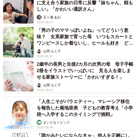
に支え合う家族の日常に反響「妹ちゃん、頼も
第1志望に合格できない子が多数派になる過酷な世界なので
しい」「かわいい通訳さん」
す。
五ヶ瀬 あお
2026.08.07
「男の子のママっぽいよね」ってどういう意
この現実を知る主人公は、思わず「なんということを…！
味？ 女系家族で育った母 いつもスカートと
そんな簡単に…」と衝撃を受け、心の中で「いいなー、う
ワンピースしか着ないし、ヒールも好き どの
ちもカレーにすればよかったと違うから！」と静かにツッ
へんが…
山岡 もと子
コミます。似たような経験をした読者からも「この発言は
2026.08.07
2歳半の長男と生後2カ月の次男の母 母子手帳
非常に失礼」「頼むからその口閉じてくれ」と、ツッコミ
2冊をイラストでいっぱいに 見る人を楽しま
が入っていました。同作について、作者であるSAI@子鉄さ
せる家族ストーリーに「かわいすぎる！」
んに詳しく話を伺いました。
山岡 もと子
2026.08.07
ー中学受験をテーマにした漫画を書こうと思った理由は何
「人生こそがバラエティー」 マレーシア移住
でしょうか？
を報告した菊地亜美 子どもの教育考え「小学
校へ入学するこのタイミングで挑戦」
中学受験というと一般的には「中学受験＝親の狂気」とい
まいどなトピック
2026.08.06
った暗いイメージが先行しているように感じます。私自身
「誰かみたいにならなきゃ」 他人を正解にし