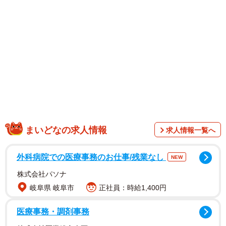
1/6
中学受験の苦労を考慮していない発言に衝撃を受ける主人公（SAI@子鉄
さん提供）
まいどなの求人情報
求人情報一覧へ
外科病院での医療事務のお仕事/残業なし
NEW
株式会社パソナ
岐阜県 岐阜市
正社員：時給1,400円
医療事務・調剤事務