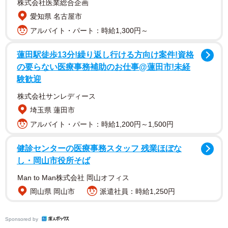
株式会社医業総合企画
あるとき、中学受験生の子を持つ主人公がひとりでファミ
愛知県 名古屋市
レスランチをしていると、近くから高校受験について話す
アルバイト・パート：時給1,300円～
ママたちの会話が聞こえてきました。「塾に入れたけど
～」「もう大変！」と、高校受験の厳しさに苦労する声が
蓮田駅徒歩13分!繰り返し行ける方向け案件!資格
あがっています。冷静に耳を傾けていた主人公ですが、途
の要らない医療事務補助のお仕事@蓮田市!未経
中から心がざわざわする展開に。
験歓迎
株式会社サンレディース
ママたちの話題は徐々に、「BちゃんはW付属に行っている
埼玉県 蓮田市
んだよね？」「受験したんだよね？」と、中学受験をして
アルバイト・パート：時給1,200円～1,500円
子供を付属の中学校に入れたママの話に移ります。そのマ
マに対して、「いいなー、うちも入れればよかった」と軽
健診センターの医療事務スタッフ 残業ほぼな
い口調で発せられた言葉に主人公は衝撃を受けます。
し・岡山市役所そば
Man to Man株式会社 岡山オフィス
岡山県 岡山市
派遣社員：時給1,250円
Sponsored by