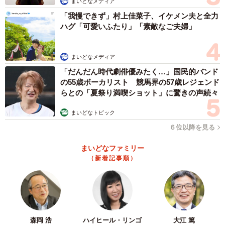
まいどなメディア
「我慢できず」村上佳菜子、イケメン夫と全力
ハグ「可愛いふたり」「素敵なご夫婦」
3/6
高校受験の話かと思いきや中学受験の話に…（SAI@子鉄さん提供）
まいどなメディア
「だんだん時代劇俳優みたく…」国民的バンド
の55歳ボーカリスト 競馬界の57歳レジェンド
らとの「夏祭り満喫ショット」に驚きの声続々
まいどなトピック
６位以降を見る
まいどなファミリー
（新着記事順）
4/6
中学受験の大変さを知る主人公だからこそ感じる衝撃（SAI@子鉄さん提
供）
森岡 浩
ハイヒール・リンゴ
大江 篤
ー漫画のストーリーやアイデアは、どのように思いついて