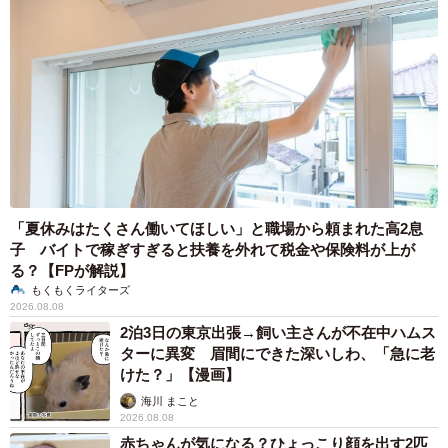
「夏休みはたくさん働いてほしい」と職場から頼まれた高2息
子 バイトで稼ぎすぎると扶養を外れて税金や保険料が上が
る？【FPが解説】
もくもくライターズ
2026.08.08
2泊3日の東京出張→飼い主さんが不在中ハムス
ターに異変 眉間にできた深いしわ、「急に老
けた？」【漫画】
海川 まこと
2026.08.08
赤ちゃんが気になる？ひょっこり顔を出す2匹