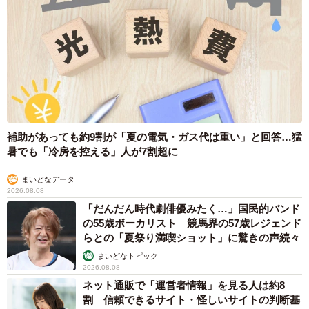
▽X（旧Twitter）
https://x.com/yonedasai
▽Instagram
https://www.instagram.com/kotetu.haha/
補助があっても約9割が「夏の電気・ガス代は重い」と回答…猛
暑でも「冷房を控える」人が7割超に
まいどなデータ
2026.08.08
「だんだん時代劇俳優みたく…」国民的バンド
の55歳ボーカリスト 競馬界の57歳レジェンド
らとの「夏祭り満喫ショット」に驚きの声続々
まいどなトピック
2026.08.08
ネット通販で「運営者情報」を見る人は約8
割 信頼できるサイト・怪しいサイトの判断基