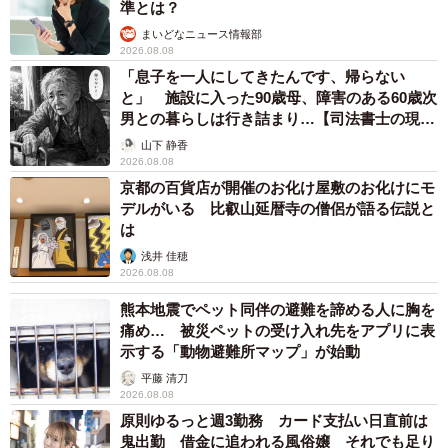
準とは？
まいどなニュース情報部
2026.08.08
「息子を一人にしてきたんです、帰らない
と」 施設に入った90歳母、障害のある60歳次
男との暮らしは行き詰まり…【司法書士の現場
から】
山下 静香
2026.08.08
京都の百貨店が開催のお化け屋敷のお化けにモ
デルがいる 比叡山延暦寺の僧侶が語る伝説と
は
浅井 佳穂
2026.08.08
熊本地震でペット同伴の避難を諦める人に胸を
痛め… 被災ペットの受け入れ先をアプリに表
示する「動物避難所マップ」が始動
平藤 清刀
2026.08.08
原則ゆるっと週3勤務 カード支払い日直前は
鬼出勤 借金に追われる風俗嬢 それでも足り