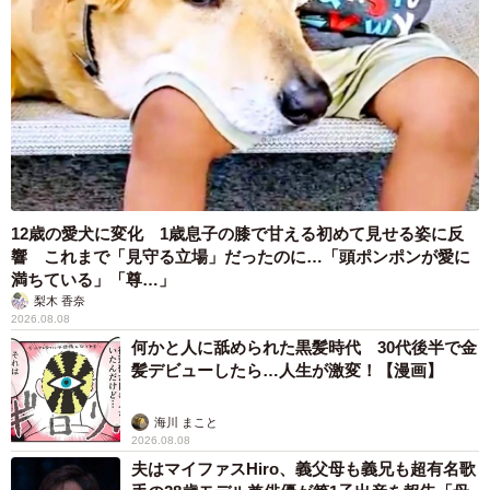
12歳の愛犬に変化 1歳息子の膝で甘える初めて見せる姿に反
響 これまで「見守る立場」だったのに…「頭ポンポンが愛に
満ちている」「尊…」
梨木 香奈
2026.08.08
何かと人に舐められた黒髪時代 30代後半で金
髪デビューしたら…人生が激変！【漫画】
海川 まこと
2026.08.08
夫はマイファスHiro、義父母も義兄も超有名歌