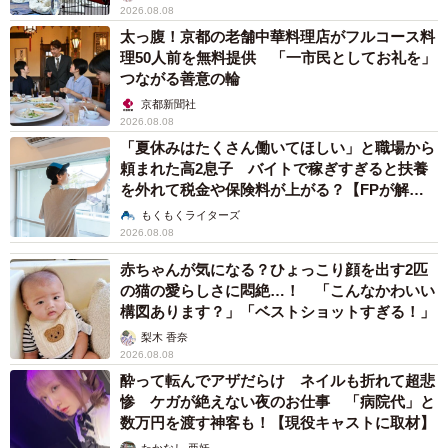
2026.08.08
太っ腹！京都の老舗中華料理店がフルコース料
理50人前を無料提供 「一市民としてお礼を」
つながる善意の輪
京都新聞社
2026.08.08
「夏休みはたくさん働いてほしい」と職場から
頼まれた高2息子 バイトで稼ぎすぎると扶養
を外れて税金や保険料が上がる？【FPが解
説】
もくもくライターズ
2026.08.08
赤ちゃんが気になる？ひょっこり顔を出す2匹
の猫の愛らしさに悶絶…！ 「こんなかわいい
構図あります？」「ベストショットすぎる！」
梨木 香奈
2026.08.08
酔って転んでアザだらけ ネイルも折れて超悲
惨 ケガが絶えない夜のお仕事 「病院代」と
数万円を渡す神客も！【現役キャストに取材】