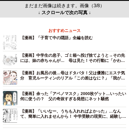
まだまだ画像は続きます。画像（3/8）
↓ スクロールで次の写真 ↓
おすすめニュース
【漫画】「子育て中の隠語」全編を読む
【漫画】中学生の息子、ゴミ箱へ投げ捨てようと→その先
には、妹の赤ちゃんが… 母は見た！その行動に「かわい
すぎます」「善き姿勢だね」
【漫画】お風呂の後…母はドタバタ！父は優雅にエステ気
分 育児ルーティンのリアル「この差はなに？」「我が家
も同じ」共感の声
【漫画】余った「アベノマスク」2000枚ゲット…いったい
何に使うの？ 父の奇抜すぎる発想にネット騒然
【漫画】「いいなー、うちも入れればよかった」…なん
て、簡単に入れませんから！ 中学受験の現実に、経験した
親が全力ツッコミ