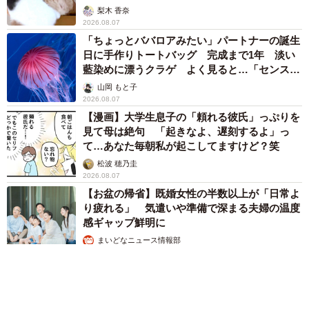
梨木 香奈
2026.08.07
「ちょっとババロアみたい」パートナーの誕生
日に手作りトートバッグ 完成まで1年 淡い
藍染めに漂うクラゲ よく見ると…「センスす
ごい」
山岡 もと子
2026.08.07
【漫画】大学生息子の「頼れる彼氏」っぷりを
見て母は絶句 「起きなよ、遅刻するよ」っ
て…あなた毎朝私が起こしてますけど？笑
松波 穂乃圭
2026.08.07
【お盆の帰省】既婚女性の半数以上が「日常よ
り疲れる」 気遣いや準備で深まる夫婦の温度
感ギャップ鮮明に
まいどなニュース情報部
2026.08.07