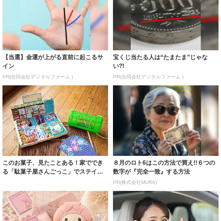
【当選】金運が上がる直前に起こるサ
宝くじ当たる人は“たまたま”じゃな
イン
い?!
PR(合同会社デジタルファーム )
PR(合同会社デジタルファーム )
このお菓子、見たことある！家ででき
８月のロト6はこの方法で買え!!６つの
る「駄菓子屋さんごっこ」でステイホ
数字が『完全一致』する方法
ームを楽しん...
PR(株式会社MURA)