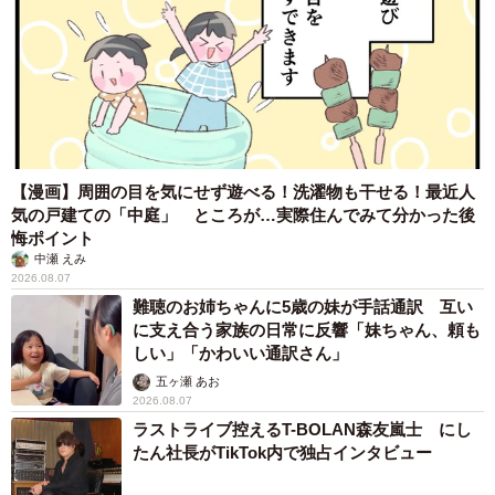
【漫画】周囲の目を気にせず遊べる！洗濯物も干せる！最近人
気の戸建ての「中庭」 ところが…実際住んでみて分かった後
悔ポイント
中瀬 えみ
2026.08.07
難聴のお姉ちゃんに5歳の妹が手話通訳 互い
に支え合う家族の日常に反響「妹ちゃん、頼も
しい」「かわいい通訳さん」
五ヶ瀬 あお
2026.08.07
ラストライブ控えるT-BOLAN森友嵐士 にし
たん社長がTikTok内で独占インタビュー