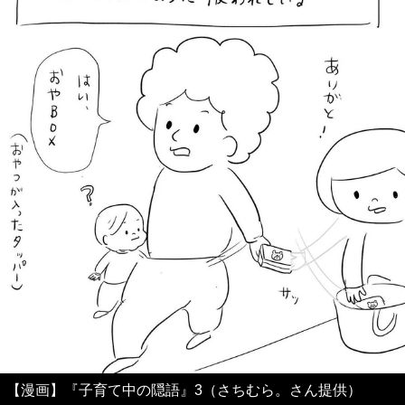
【漫画】『子育て中の隠語』3（さちむら。さん提供）