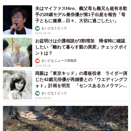
夫はマイファスHiro、義父母も義兄も超有名歌
手の28歳モデル兼俳優が第1子出産を報告「母
子ともに健康…日々、大切に過ごしたい」
まいどなトピック
2026.08.08
お盆明けは介護相談が3割増加 帰省時に確認
したい「離れて暮らす親の異変」チェックポイ
ントは？
まいどなニュース情報部
2026.08.08
両親は「東京キッド」の看板役者 ライダー演
じた42歳元俳優が再婚妻との「ウエディングフ
ォト」計画を明言 「センスあるカメラマン求
む」
まいどなトピック
2026.08.08