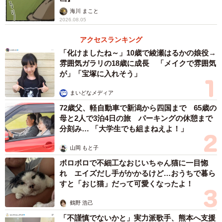
海川 まこと
2026.08.05
アクセスランキング
「化けましたね～」10歳で綾瀬はるかの娘役→
雰囲気ガラリの18歳に成長 「メイクで雰囲気
が」「宝塚に入れそう」
まいどなメディア
72歳父、軽自動車で新潟から四国まで 65歳の
母と2人で3泊4日の旅 パーキングの休憩まで
分刻み… 「大学生でも組まねえよ！」
山岡 もと子
ボロボロで不細工なおじいちゃん猫に一目惚
れ エイズだし手がかかるけど…おうちで暮ら
すと「おじ猫」だって可愛くなったよ！
鶴野 浩己
「不謹慎でないかと」実力派歌手、熊本へ支援