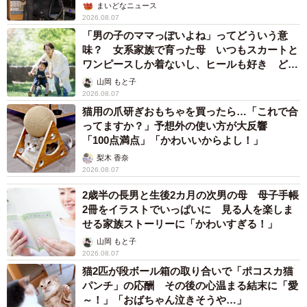
まいどなニュース
2026.08.07
「男の子のママっぽいよね」ってどういう意
味？ 女系家族で育った母 いつもスカートと
ワンピースしか着ないし、ヒールも好き どの
へんが…
山岡 もと子
2026.08.07
猫用の爪研ぎおもちゃを買ったら…「これで合
ってますか？」予想外の使い方が大反響
「100点満点」「かわいいからよし！」
梨木 香奈
2026.08.07
2歳半の長男と生後2カ月の次男の母 母子手帳
2冊をイラストでいっぱいに 見る人を楽しま
せる家族ストーリーに「かわいすぎる！」
山岡 もと子
2026.08.07
猫2匹が段ボール箱の取り合いで「ポコスカ猫
パンチ」の応酬 その後の心温まる結末に「愛
～！」「おばちゃん泣きそうや…」