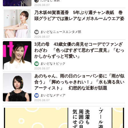
たかなし 亜妖
2026.08.07
乃木坂46賀喜遥香 5年ぶり週チャン表紙 巻
頭グラビアでは激レアなメガネルームウエア姿
まいどなニュースエンタメ部
2026.08.07
3児の母 43歳女優の肩見せコーデでファンざ
わざわ 「色っぽすぎて思わず二度見」「むっ
かしからずっと可愛い」
まいどなトピック
2026.08.07
あのちゃん、雨の日のショーパン姿に「雨が似
合う」「脚めっちゃきれい！」「水も滴る良い
アーティスト」 幻想的な近影が話題
まいどなメディア
2026.08.07