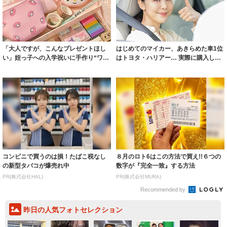
「大人ですが、こんなプレゼントほし
はじめてのマイカー、あきらめた車1位
い」姪っ子への入学祝いに手作り“ワク
はトヨタ・ハリアー… 実際に購入した
ワクBOX...
のは、ホ...
コンビニで買うのは損！たばこ税なし
８月のロト6はこの方法で買え!!６つの
の新型タバコが爆売れ中
数字が『完全一致』する方法
PR(株式会社HAL)
PR(株式会社MURA)
Recommended by
昨日の人気フォトセレクション