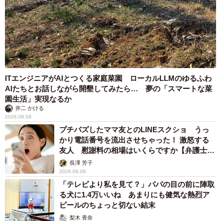
ITエンジニアがAIとつくる家庭菜園 ローカルLLMのゆるふわ
AIたちとお話しながら開墾してみたら… 夢の「スマートな菜
園生活」実現なるか
井二 かける
2026.08.08
プチバズしたママ友とのLINEスクショ うっ
かり電話番号を流出させちゃった！ 激怒する
友人 慰謝料の相場はいくらですか【弁護士が
解説】
長澤 芳子
2026.08.08
「テレビより私を見て？」パパの目の前に陣取
る犬に1.4万いいね あまりにも健気な熱烈ア
ピールのちょっと切ない結末
梨木 香奈