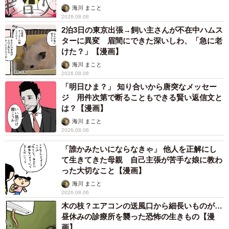
海川 まこと
2026.08.08
2泊3日の東京出張→飼い主さんが不在中ハムス
ターに異変 眉間にできた深いしわ、「急に老
けた？」【漫画】
海川 まこと
2026.08.08
「明日ひま？」 知り合いから唐突なメッセー
ジ 用件次第で断ることもできる賢い返信文と
は？【漫画】
海川 まこと
2026.08.06
「誰かみたいにならなきゃ」 他人を正解にし
て生きてきた母親 自己主張が苦手な娘に教わ
った大切なこと【漫画】
海川 まこと
2026.08.06
木の枝？エアコンの送風口から細長いものが…
昼休みの診療所を襲った恐怖の生きもの【漫
画】