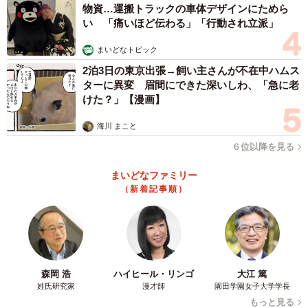
物資…運搬トラックの車体デザインにためら
い 「痛いほど伝わる」「行動され立派」
まいどなトピック
2泊3日の東京出張→飼い主さんが不在中ハムス
ターに異変 眉間にできた深いしわ、「急に老
けた？」【漫画】
海川 まこと
６位以降を見る
まいどなファミリー
（新着記事順）
森岡 浩
ハイヒール・リンゴ
大江 篤
姓氏研究家
漫才師
園田学園女子大学学長
もっと見る