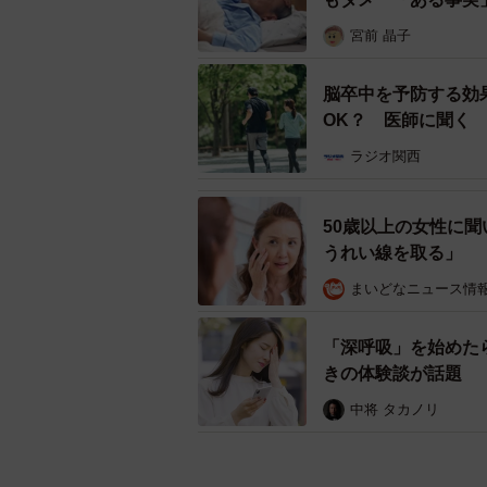
宮前 晶子
脳卒中を予防する効
OK？ 医師に聞く
ラジオ関西
50歳以上の女性に
うれい線を取る」
まいどなニュース情
「深呼吸」を始めたら
きの体験談が話題
中将 タカノリ