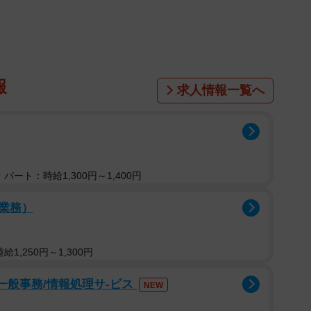
ってるだけ」を思い出した
a2012)
September 13, 2024
報
求人情報一覧へ
ガタになるんですよね..」
ストレスも少なくいられるのかも☺️」
すもんね」
期的に一定時間歩くというのは、身体と心に良い影響を
パート：時給1,300円～1,400円
って脳内からドーパミンが放出され、そしてそれが習慣
業務）
認定者）見てると「起き上がる」「立つ」「歩く」、この
… 100まで生きた母方の祖母は死ぬ間際までコレでき
1,250円～1,300円
らしいし。」
。」
」一般事務/情報処理サ-ビス
NEW