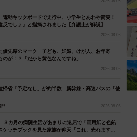
2026.08.06
ぱなしが健康に悪影響を与えることが明らかになって
 電動キックボードで走行中、小学生とあわや衝突！
で過ごす時間が長いと、心臓病やサルコペニア（骨格筋
違反でしょ」と指摘されました【弁護士が解説】
上昇する傾向にあるのです。肥満リスクも増加し、脂肪
2026.08.06
加します。そして、なんと死亡リスクまでもが上昇する
ことは、健康なからだを維持したいすべての方に必要な
た優先席のマーク 子ども、妊娠、けが人、お年寄
ものが！？「だから黄色なんですね」
2026.08.06
盆帰省「予定なし」が約半数 新幹線・高速バスの「使
報部
2026.08.06
院 ３カ月の病院生活があまりに退屈で「画用紙と色鉛
スケッチブックを見た家族が仰天「これ、売れます