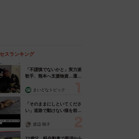
セスランキング
「不謹慎でないかと」実力派
歌手、熊本へ支援物資…運搬
トラックの車体デザインにた
めらい 「痛いほど伝わる」
まいどなトピック
「行動され立派」
「そのままにしといてくださ
い」道路で動けない猫を前に
返された一言… 懸命に生き
ようとした4日間 「命の重
渡辺 晴子
さはみんな同じ」保護団体代
表の訴え
72歳父、軽自動車で新潟から