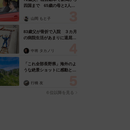
四国まで 65歳の母と2人で
3泊4日の旅 パーキングの休
憩まで分刻み… 「大学生で
山岡 もと子
も組まねえよ！」
83歳父が骨折で入院 ３カ月
の病院生活があまりに退屈で
「画用紙と色鉛筆持ってこ
い！」→スケッチブックを見
中将 タカノリ
た家族が仰天「これ、売れま
すよ…」
「これ全部長野県」海外のよ
うな絶景ショットに感動と反
響「離れてからいいところだ
ったんだって気づいた」
行橋 友
６位以降を見る