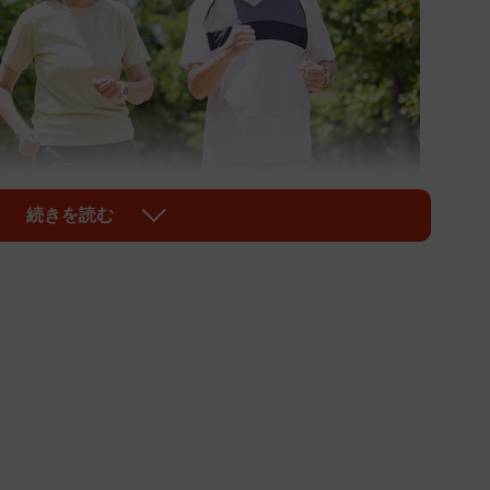
続きを読む
1/4
果的（UTS/stock.adobe.com）※画像はイメージ
も仕方がないというＸの投稿に、中高年や高齢者こそ
数ついて注目を集めました。「すりごま🐾」
取ると何でみんなウォーキングしだすの？』って問いに
てるだけ』を思い出した」と過去にＸで見た内容を投稿
ね」がつく反響になりました。
ォーキングしだすの？」って問いに「ウォー