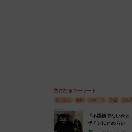
１９８５年に発売されたア
実際にウォーキングは生き残りに影
ウォーキングについて研究を続けて
た。
──ウォーキングと健康には関係があ
ウォーキングは誰でもすぐに始めら
も効果的です。習慣的なウォーキン
気になるキーワード
ふくらはぎ）の筋力維持が期待でき
気になる
健康
スポーツ
介護
から
いった報告もあり、こころもからだ
「不謹慎でないかと
──ウォーキングは、年をとっても
ザインにためらい 
とが長生きにつながるなら嬉しいで