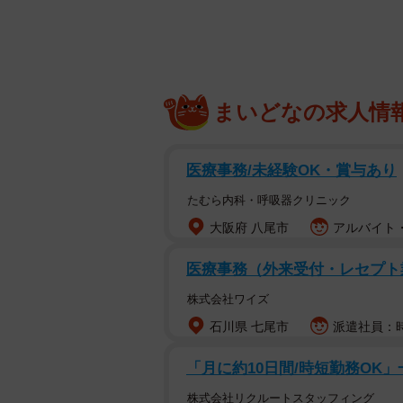
キングしてる人が生き残
https://t.co/5muqpZ30ju
— すりごま🐾 (@surigom
まいどなの求人情
「毎日少しでも歩かないと、体がガタ
「必要な時に必要な事をしている人は
医療事務/未経験OK・賞与あり
「寝たきりの人は可視化できないで
たむら内科・呼吸器クリニック
「ホント生存バイアスですよね。定
大阪府 八尾市
アルバイト・
与えるようです。長く歩くことによ
化されることが重要みたい」
医療事務（外来受付・レセプト
「うちの母（もうじき80の要介護
株式会社ワイズ
3つができる事の大切さが理解できる
石川県 七尾市
派遣社員：時給
たから風呂やトイレも困らなかった
「生き残るために歩こうと思います
「月に約10日間/時短勤務OK
株式会社リクルートスタッフィング