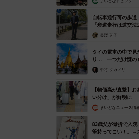
まいどなトピック
データはあります。近年では座りっ
自転車通行可の歩道
きています。歩かずに座りっぱなし
「歩道走行は道交法
量や身体機能の低下）になる確率が
長澤 芳子
が増えれば２型糖尿病のリスクも増
ことも明らかになっています。歩く
タイの電車の中で見
習慣といえます。
り… 一つだけ謎の
中将 タカノリ
【物価高が直撃】お
い分け」が鮮明に
まいどなニュース情
83歳父が骨折で入
筆持ってこい！」→