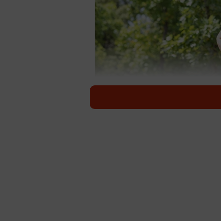
ウォーキングは、健康づくりにとても効
９月に中年女性が筋トレを頑張って
筋トレが大事だという引用ポストが多
（
@surigoma2012
）さんも「『年
『ウォーキングしてる人が生き残っ
したところ、９.８万を超える「いい
「年取ると何でみんなウ