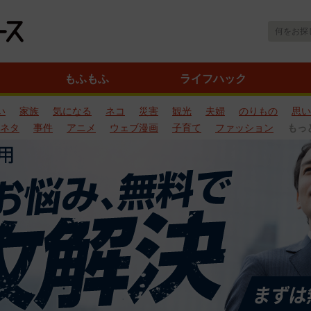
もふもふ
ライフハック
い
家族
気になる
ネコ
災害
観光
夫婦
のりもの
思い
ネタ
事件
アニメ
ウェブ漫画
子育て
ファッション
もっ