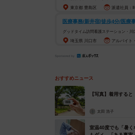
東京都 豊島区
派遣社員：時
医療事務/新井宿/徒歩4分/医療
グッドタイム訪問看護ステーション・川
埼玉県 川口市
アルバイト・
Sponsored by
おすすめニュース
【写真】着用すると
太田 浩子
室温40度でも「暑
もダメ 「ある事実