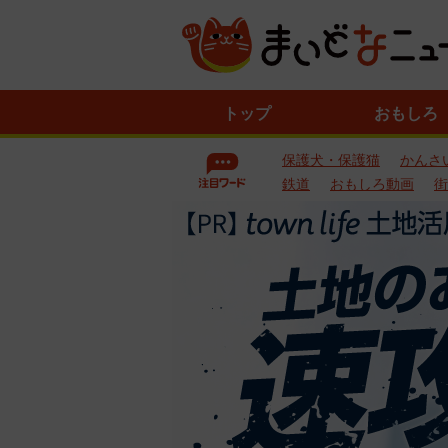
ニ
トップ
おもしろ
ュ
ー
保護犬・保護猫
かんさ
ス
一
鉄道
おもしろ動画
街
覧