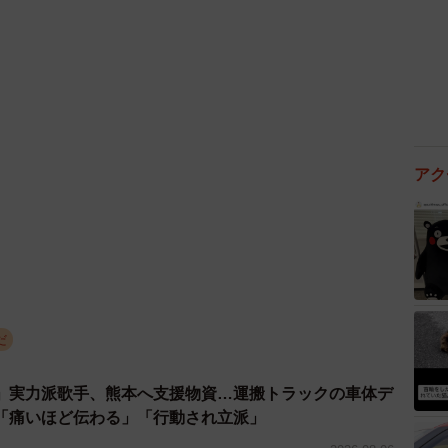
2/4
ナログ歩数計「ハローウォーク」（提供：タニタ）
響があるのか、１９８１年に歩数計の販売を開始し、
いるタニタの研究・開発担当者さんにお話を聞きまし
アク
るのでしょうか。
れる手軽な運動の代表ですが、実は健康づくりにとて
グは、肥満や生活習慣病の改善のほか、下肢（太ももや
ます。また、自律神経が整えられ睡眠の質が向上すると
だ
も健やかにしてくれることが期待できます。
」実力派歌手、熊本へ支援物資…運搬トラックの車体デ
できて、お金もかからない運動という印象です。歩くこ
「痛いほど伝わる」「行動され立派」
すが、実際にそのようなデータはあるのですか？