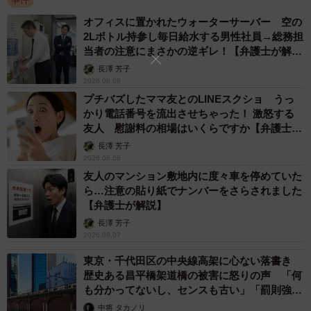
オフィスに置かれたウォーターサーバー 空の
2Lボトル持参し毎日給水する男性社員→総務担
当者の注意にまさかの逆ギレ！【弁護士が解
説】
長澤 芳子
2026.08.08
プチバズしたママ友とのLINEスクショ うっ
かり電話番号を流出させちゃった！ 激怒する
友人 慰謝料の相場はいくらですか【弁護士が
解説】
長澤 芳子
2026.08.08
友人のマンション敷地内に度々車を停めていた
ら…注意の貼り紙でナンバーをさらされました
【弁護士が解説】
長澤 芳子
2026.08.07
東京・千代田区の中央線高架に心ない落書き
歴史ある昌平橋架道橋の被害に怒りの声 「何
も分かってないし、センスも古い」「罰則強化
して」
中将 タカノリ