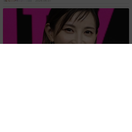
2026.08.07
3児の母 43歳女優の肩見せコーデでファンざわざわ 「色っ
ぽすぎて思わず二度見」「むっかしからずっと可愛い」
まいどなトピック
2026.08.07
あのちゃん、雨の日のショーパン姿に「雨が似
合う」「脚めっちゃきれい！」「水も滴る良い
アーティスト」 幻想的な近影が話題
まいどなメディア