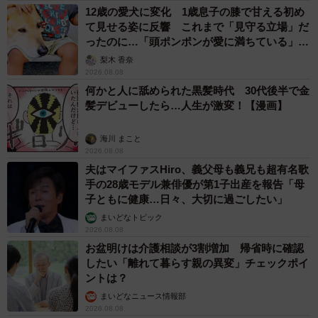
12歳の愛犬に変化 1歳息子の膝で甘える初め
て見せる姿に反響 これまで「見守る立場」だ
ったのに…「頭ポンポンが愛に満ちている」
「尊…」
梨木 香奈
2026.08.08
何かと人に舐められた黒髪時代 30代後半で金
髪デビューしたら…人生が激変！【漫画】
海川 まこと
2026.08.08
夫はマイファスHiro、義父母も義兄も超有名歌
手の28歳モデル兼俳優が第1子出産を報告「母
子ともに健康…日々、大切に過ごしたい」
まいどなトピック
2026.08.08
お盆明けは介護相談が3割増加 帰省時に確認
したい「離れて暮らす親の異変」チェックポイ
ントは？
まいどなニュース情報部
2026.08.08