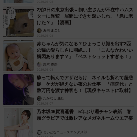
2026.08.08
2泊3日の東京出張→飼い主さんが不在中ハムス
ターに異変 眉間にできた深いしわ、「急に老
けた？」【漫画】
海川 まこと
2026.08.08
赤ちゃんが気になる？ひょっこり顔を出す2匹
の猫の愛らしさに悶絶…！ 「こんなかわいい
構図あります？」「ベストショットすぎる！」
梨木 香奈
2026.08.08
酔って転んでアザだらけ ネイルも折れて超悲
惨 ケガが絶えない夜のお仕事 「病院代」と
数万円を渡す神客も！【現役キャストに取材】
たかなし 亜妖
2026.08.07
乃木坂46賀喜遥香 5年ぶり週チャン表紙 巻
頭グラビアでは激レアなメガネルームウエア姿
まいどなニュースエンタメ部