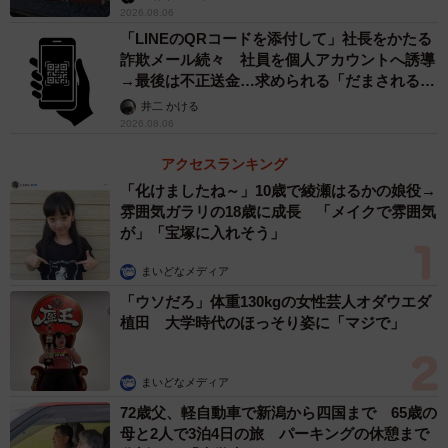
2026.08.06
「LINEのQRコードを添付して」社長をかたる
詐欺メール続々 社員を個人アカウントへ誘導
→最後は不正送金…求められる「だまされる前
提」の対策
井二 かける
2026.08.06
アクセスランキング
「化けましたね～」10歳で綾瀬はるかの娘役→
雰囲気ガラリの18歳に成長 「メイクで雰囲気
が」「宝塚に入れそう」
まいどなメディア
「ウソだろ」体重130kgの女性芸人オダウエダ
植田 大学時代のほっそり姿に「マジで」
まいどなメディア
72歳父、軽自動車で新潟から四国まで 65歳の
母と2人で3泊4日の旅 パーキングの休憩まで