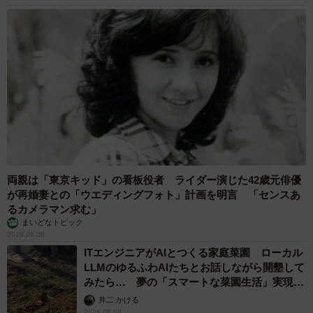
両親は「東京キッド」の看板役者 ライダー演じた42歳元俳優
が再婚妻との「ウエディングフォト」計画を明言 「センスあ
るカメラマン求む」
まいどなトピック
2026.08.08
ITエンジニアがAIとつくる家庭菜園 ローカル
LLMのゆるふわAIたちとお話しながら開墾して
みたら… 夢の「スマートな菜園生活」実現な
るか
井二 かける
2026.08.08