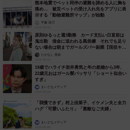
熊本地震でペット同伴の避難を諦める人に胸を
痛め… 被災ペットの受け入れ先をアプリに表
示する「動物避難所マップ」が始動
平藤 清刀
2026.08.08
原則ゆるっと週3勤務 カード支払い日直前は
鬼出勤 借金に追われる風俗嬢 それでも足り
ない場合は朝までガールズバー副業【現役キャ
ストに取材】
たかなし 亜妖
2026.08.08
19歳でハライチ岩井勇気と年の差婚から3年、
22歳元おはガール髪バッサリ「ショート似合い
すぎ」
まいどなメディア
2026.08.08
「我慢できず」村上佳菜子、イケメン夫と全力
ハグ「可愛いふたり」「素敵なご夫婦」
まいどなメディア
2026.08.08