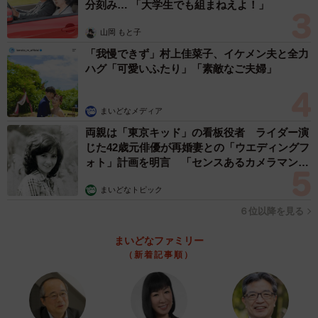
分刻み… 「大学生でも組まねえよ！」
山岡 もと子
「我慢できず」村上佳菜子、イケメン夫と全力
ハグ「可愛いふたり」「素敵なご夫婦」
まいどなメディア
両親は「東京キッド」の看板役者 ライダー演
じた42歳元俳優が再婚妻との「ウエディングフ
ォト」計画を明言 「センスあるカメラマン求
む」
まいどなトピック
６位以降を見る
まいどなファミリー
（新着記事順）