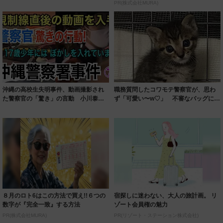
る"フランク警...
PR(株式会社MURA)
沖縄の高校生失明事件、動画撮影され
職務質問したコワモテ警察官が、思わ
た警察官の「驚き」の言動 小川泰平
ず「可愛い〜w♡」 不審なバッグに入
氏が現地で証...
っていたの...
８月のロト6はこの方法で買え!!６つの
宿探しに迷わない、大人の旅計画。 リ
数字が『完全一致』する方法
ゾート会員権の魅力
PR(株式会社MURA)
PR(リゾート・ステーション株式会社)