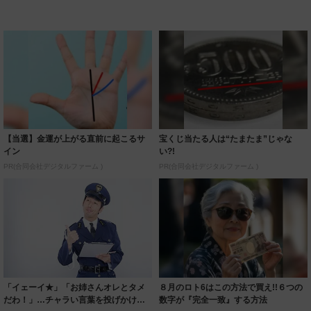
【当選】金運が上がる直前に起こるサ
宝くじ当たる人は“たまたま”じゃな
イン
い?!
PR(合同会社デジタルファーム )
PR(合同会社デジタルファーム )
「イェーイ★」「お姉さんオレとタメ
８月のロト6はこの方法で買え!!６つの
だわ！」…チャラい言葉を投げかけ
数字が『完全一致』する方法