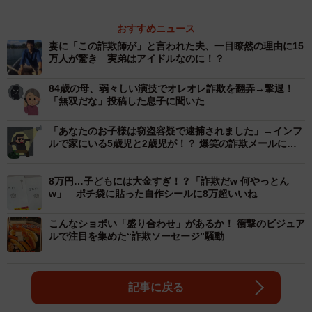
おすすめニュース
妻に「この詐欺師が」と言われた夫、一目瞭然の理由に15
万人が驚き 実弟はアイドルなのに！？
84歳の母、弱々しい演技でオレオレ詐欺を翻弄→撃退！
「無双だな」投稿した息子に聞いた
「あなたのお子様は窃盗容疑で逮捕されました」→インフ
ルで家にいる5歳児と2歳児が！？ 爆笑の詐欺メールに
「インフルの異常行動では？」とツッコミ
8万円…子どもには大金すぎ！？「詐欺だw 何やっとん
w」 ポチ袋に貼った自作シールに8万超いいね
こんなショボい「盛り合わせ」があるか！ 衝撃のビジュア
ルで注目を集めた“詐欺ソーセージ”騒動
記事に戻る