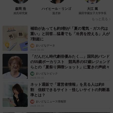
森岡 浩
ハイヒール・リンゴ
大江 篤
姓氏研究家
漫才師
園田学園女子大学学長
もっと見る
補助があっても約9割が「夏の電気・ガス代は
重い」と回答…猛暑でも「冷房を控える」人が
7割超に
まいどなデータ
2026.08.08
「だんだん時代劇俳優みたく…」国民的バンド
の55歳ボーカリスト 競馬界の57歳レジェンド
らとの「夏祭り満喫ショット」に驚きの声続々
まいどなトピック
2026.08.08
ネット通販で「運営者情報」を見る人は約8
割 信頼できるサイト・怪しいサイトの判断基
準とは？
まいどなニュース情報部
2026.08.08