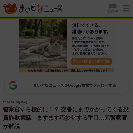
まいどなニュースをGoogle検索でフォローする
2024.07.10(Wed)
警察官すら標的に！？ 交番にまでかかってくる投
資詐欺電話 ますます巧妙化する手口…元警察官
が解説