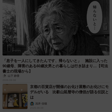
「息子を一人にしてきたんです、帰らないと」 施設に入った
90歳母、障害のある60歳次男との暮らしは行き詰まり…【司法
書士の現場から】
山下 静香
2026.08.08
京都の百貨店が開催のお化け屋敷のお化けにモ
デルがいる 比叡山延暦寺の僧侶が語る伝説と
は
浅井 佳穂
2026.08.08