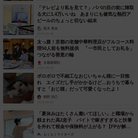
「テレビより私を見て？」パパの目の前に陣取
る犬に1.4万いいね あまりにも健気な熱烈ア
ピールのちょっと切ない結末
梨木 香奈
2026.08.08
太っ腹！京都の老舗中華料理店がフルコース料
理50人前を無料提供 「一市民としてお礼を」
つながる善意の輪
京都新聞社
2026.08.08
ボロボロで不細工なおじいちゃん猫に一目惚
れ エイズだし手がかかるけど…おうちで暮ら
すと「おじ猫」だって可愛くなったよ！
鶴野 浩己
2026.08.08
「夏休みはたくさん働いてほしい」と職場から
頼まれた高2息子 バイトで稼ぎすぎると扶養
を外れて税金や保険料が上がる？【FPが解
説】
もくもくライターズ