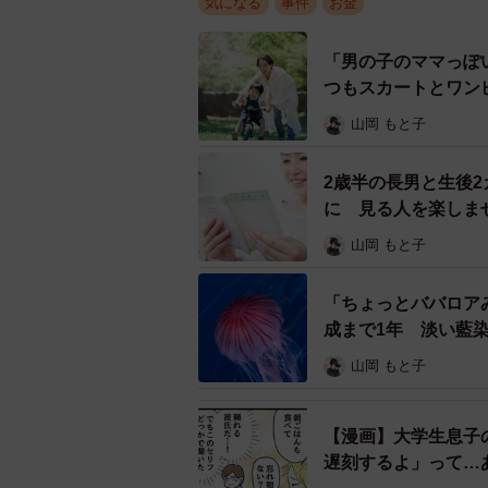
気になる
事件
お金
「男の子のママっぽ
つもスカートとワン
山岡 もと子
2歳半の長男と生後
に 見る人を楽しま
山岡 もと子
「ちょっとババロア
成まで1年 淡い藍
山岡 もと子
【漫画】大学生息子
遅刻するよ」って…