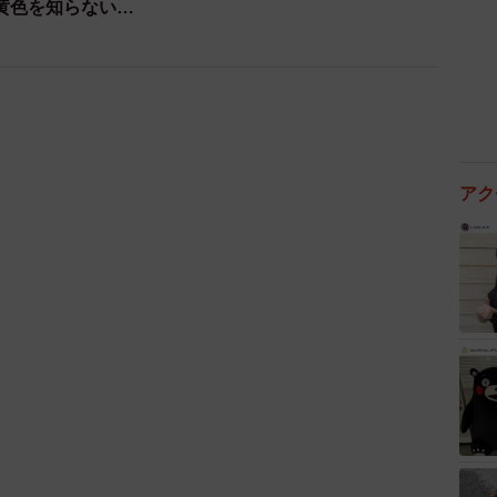
黄色を知らない…
心当たりのない不審なメール、SMSを受け取った際の注
x-faq/a-3.html
るはずのうちの子（5歳と2歳）に限ってそん
アク
6NbcjS8Ok
会社ロックシステム (@iwam_rock)