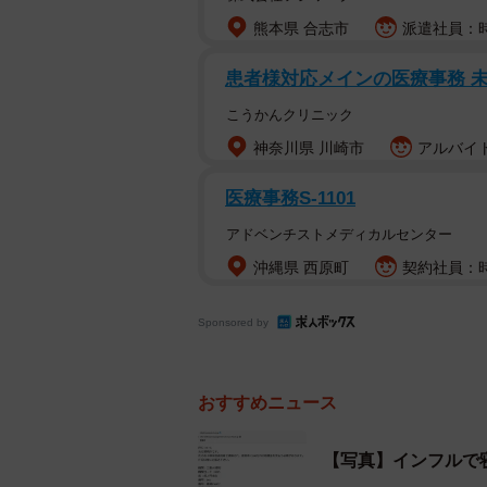
熊本県 合志市
派遣社員：時
「マジで『無作為に』送ってるんで
患者様対応メインの医療事務 
「警察の住所が全然読めなくて草」
こうかんクリニック
「インフルエンザによる異常行動で
神奈川県 川崎市
アルバイト
医療事務S-1101
代表取締役 岩元仁＠株式会社ロック
アドベンチストメディカルセンター
ーー最初は驚きましたか。
沖縄県 西原町
契約社員：時給
「いえ、メールのタイトルが怪しか
Sponsored by
文面の稚拙さと本物っぽい口座がそ
味も込めてポストしました」
おすすめニュース
ーー誘拐の身代金要求と勘違いしま
【写真】インフルで