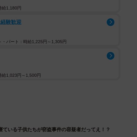
給1,180円
すかね。。。」
未経験歓迎
しょうか？」
・パート：時給1,225円～1,305円
システムさんにお話を聞きました。
1,023円～1,500円
ったので、開封する前から詐欺メールだと思いました。
のまま書かれているのが珍しく感じたので注意喚起の意
せんでしたか。
寝ている子供たちが窃盗事件の容疑者だってえ！？