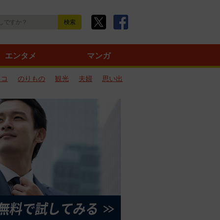
エンタメ
マンガ
ネコ
のりもの
観光
夫婦
思い出