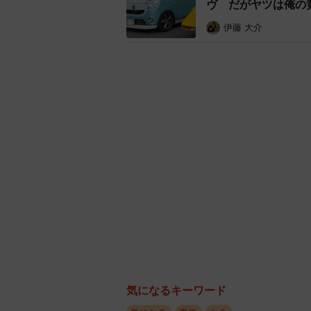
ヴ だがヤツは俺の
国民生活センター＜迷惑メールや、
意点＞
伊藤 大介
https://www.kokusen.go.jp/t_box/t_bo
まさか……
インフルエンザで家にい
な……
pic.twitter.com/2
— 代表取締役 岩元仁＠株式
February 27, 2024
気になるキーワード