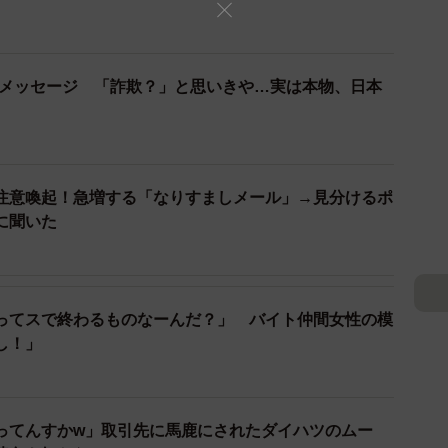
ので、こちらに子どもがいることを把握しているわけで
偶然該当する人（この場合は遠方に息子を持つ親御さ
ょう。」
NEメッセージ 「詐欺？」と思いきや…実は本物、日本
たら、どうしたらいいのでしょうか。
いるわけではないので、返信しても直接的に何か問題が
、うっかりメールの署名を付けたまま返信してしまう可
注意喚起！急増する「なりすましメール」→見分けるポ
対象のメーリングリストに入れられるかもしれません。
に聞いた
請求されるメールはほとんど詐欺と考え、相手にせず迷
ません。被害がなければ警察に相談する必要もありませ
ってスで終わるものなーんだ？」 バイト仲間女性の模
し！」
しまうかもしれません。でも、慌てずに冷静に対処する
ターのサイトには対処法が掲載されているので、参考に
ってんすかw」取引先に馬鹿にされたダイハツのムー