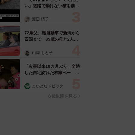
い」道路で動けない猫を前に
返された一言… 懸命に生き
ようとした4日間 「命の重
渡辺 晴子
さはみんな同じ」保護団体代
表の訴え
72歳父、軽自動車で新潟から
四国まで 65歳の母と2人で
3泊4日の旅 パーキングの休
憩まで分刻み… 「大学生で
山岡 もと子
も組まねえよ！」
「火事以来10カ月ぶり」全焼
した自宅訪れた林家ぺー 内
装も壁も取り払われスケルト
ン状態の部屋に呆然
まいどなトピック
６位以降を見る