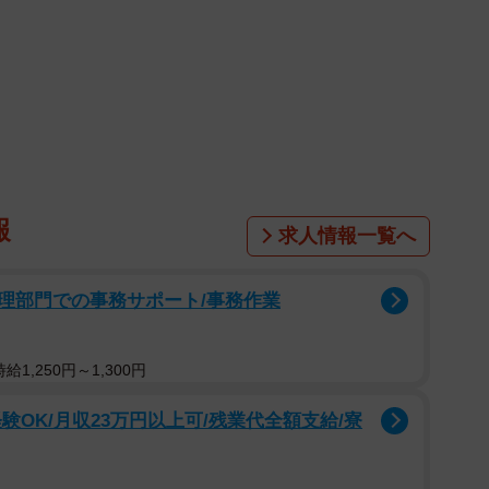
1/2
るのが分かる。＝代表取締役 岩元仁＠株式会社ロックシステムさん
（@iwam_rock）提供
報
ステムさん（@iwam_rock）は、あまりにも幼稚なそ
求人情報一覧へ
理部門での事務サポート/事務作業
いるはずのうちの子（5歳と2歳）に限ってそんな……」
1,250円～1,300円
人からのメールです。それを見た人からはたくさんの反
もなりました。
験OK/月収23万円以上可/残業代全額支給/寮
う察し」