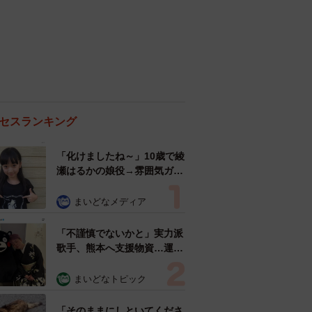
セスランキング
「化けましたね～」10歳で綾
瀬はるかの娘役→雰囲気ガラ
リの18歳に成長 「メイクで
雰囲気が」「宝塚に入れそ
まいどなメディア
う」
「不謹慎でないかと」実力派
歌手、熊本へ支援物資…運搬
トラックの車体デザインにた
めらい 「痛いほど伝わる」
まいどなトピック
「行動され立派」
「そのままにしといてくださ