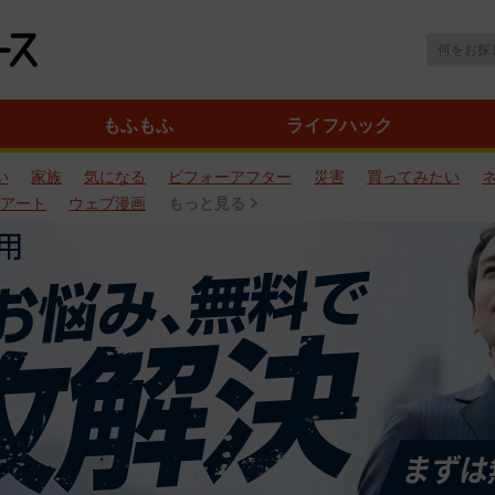
もふもふ
ライフハック
い
家族
気になる
ビフォーアフター
災害
買ってみたい
アート
ウェブ漫画
もっと見る