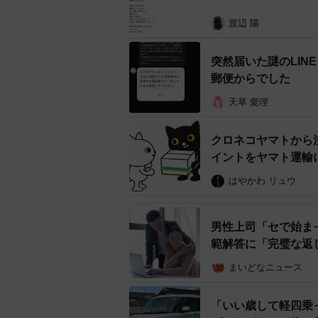
「詐欺メールは大量送信が前提です
はありません。オレオレ詐欺同様、
渡辺 陽
ん）をターゲットにしているのでし
突然届いた謎のLI
ーーもしこうしたメールを受け取っ
郵便からでした
天草 愛理
「個々人をターゲットに送信されて
起こるわけではありません。ただし
クロネコヤマトから
能性もありますし、そうなると詐欺
イントをヤマト運輸
放置するのが一番です。急にお金を
はやかわ リュウ
惑メールに指定しておけば問題あり
ん」
男性上司「セで始ま
範解答に「完璧な返
こんなメールを受け取ったら慌てて
まいどなニュース
ことが求められます。国民生活セン
してみてください。
「いい歳して軽四乗