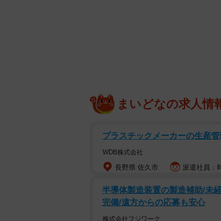
冷静に見ると、あちらこちらに不審な点があ
まいどなの求人情
代表取締役 岩元仁＠株式会社ロックシ
の手口を公開。注意喚起しました。
プラスチックメーカーの生産管
「まさか……インフルエンザで家に
WDB株式会社
長野県 佐久市
派遣社員：時給
Xの投稿に添えられていたのは、犯
響があり、「いいね」は2.1万件に
半導体製造装置の製造補助/未経
完備/遠方からの応募も安心
「東京が明らかに簡体字な時点でも
株式会社フジワーク