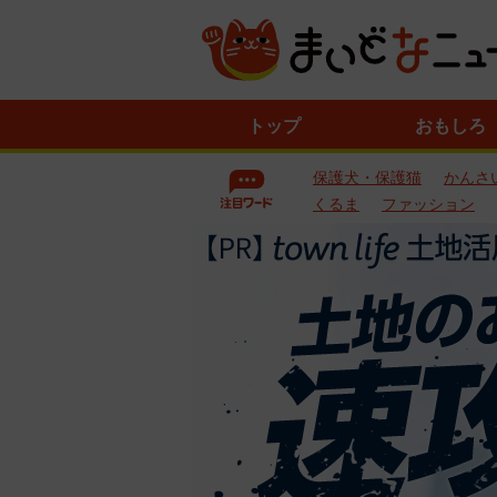
ニ
トップ
おもしろ
ュ
ー
保護犬・保護猫
かんさ
ス
一
くるま
ファッション
覧