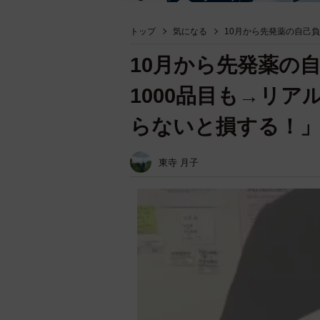
トップ
気になる
10月から先発薬の自己
10月から先発薬の
1000品目も→リ
らないと損する！
東寺 月子