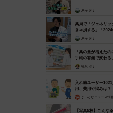
東寺 月子
薬局で「ジェネリッ
きゃ損する」「202
東寺 月子
「薬の量が増えたの
手帳の有無で変わる
福永 涼子
入れ歯ユーザー10
用、費用や悩みは？
まいどなニュース情
【写真5枚】こんな