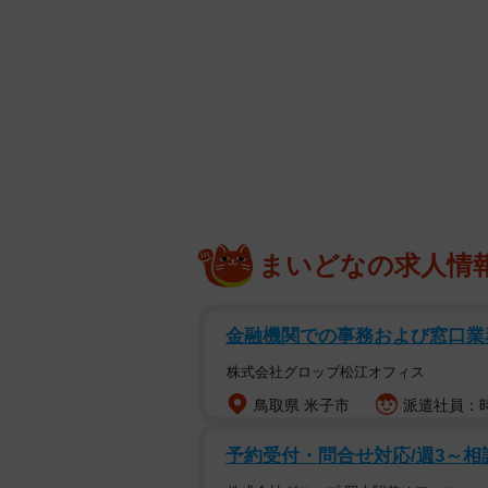
まいどなの求人情
金融機関での事務および窓口業
株式会社グロップ松江オフィス
鳥取県 米子市
派遣社員：時
予約受付・問合せ対応/週3～相