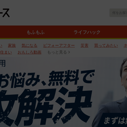
もふもふ
ライフハック
い
家族
気になる
ビフォーアフター
災害
買ってみたい
住まい
おもしろ動画
もっと見る