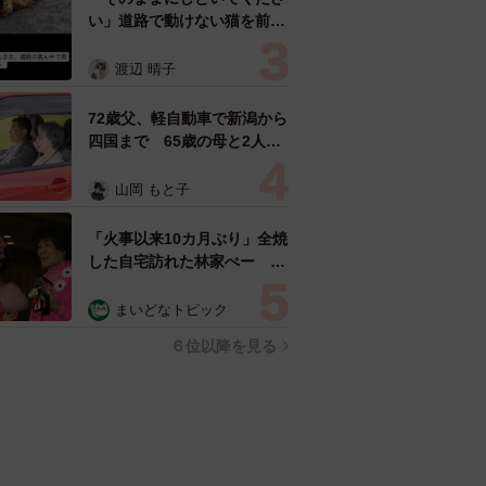
い」道路で動けない猫を前に
返された一言… 懸命に生き
ようとした4日間 「命の重
渡辺 晴子
さはみんな同じ」保護団体代
表の訴え
72歳父、軽自動車で新潟から
四国まで 65歳の母と2人で
3泊4日の旅 パーキングの休
憩まで分刻み… 「大学生で
山岡 もと子
も組まねえよ！」
「火事以来10カ月ぶり」全焼
した自宅訪れた林家ぺー 内
装も壁も取り払われスケルト
ン状態の部屋に呆然
まいどなトピック
６位以降を見る