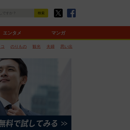
エンタメ
マンガ
ネコ
のりもの
観光
夫婦
思い出