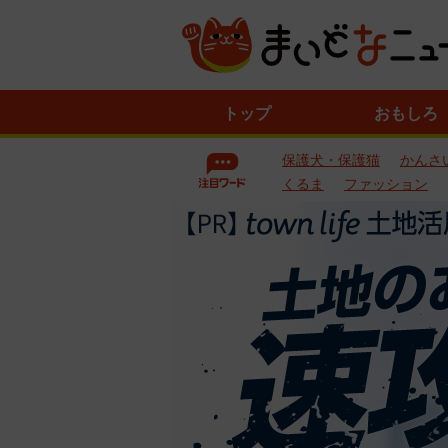
ニ
トップ
おもしろ
ュ
ー
保護犬・保護猫
かんさ
ス
一
くるま
ファッション
覧