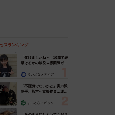
セスランキング
「化けましたね～」10歳で綾
瀬はるかの娘役→雰囲気ガラ
リの18歳に成長 「メイクで
雰囲気が」「宝塚に入れそ
まいどなメディア
う」
「不謹慎でないかと」実力派
歌手、熊本へ支援物資…運搬
トラックの車体デザインにた
めらい 「痛いほど伝わる」
まいどなトピック
「行動され立派」
「そのままにしといてくださ