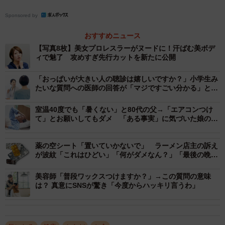
調剤薬局でこのフレーズ、よく聞かれますよね。なんと答えるのがいい
のでしょうか？！（画像提供：中野昇さん）
Sponsored by
おすすめニュース
【写真8枚】美女プロレスラーがヌードに！汗ばむ美ボデ
ィで魅了 攻めすぎ先行カットを新たに公開
「おっぱいが大きい人の聴診は嬉しいですか？」小学生み
たいな質問への医師の回答が「マジですごい分かる」と反
響
室温40度でも「暑くない」と80代の父→「エアコンつけ
て」とお願いしてもダメ 「ある事実」に気づいた娘の熱
中症対策が大成功
薬の空シート「置いていかないで」 ラーメン店主の訴え
が波紋「これはひどい」「何がダメなん？」「最後の晩餐
感」
薬局のジェネリック薬品（後発品）についてのやりとりを
美容師「普段ワックスつけますか？」→この質問の意味
は？ 真意にSNSが驚き「今度からハッキリ言うわ」
動画にした以下の投稿。
「（中野さん）ジェネリック医薬品に変更できるものっ