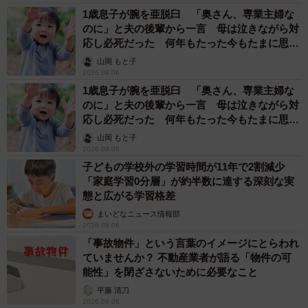
1歳息子が腕を亜脱臼 「奥さん、専業主婦な
のに」と夫の後輩から一言 母は泣きながら対
応し必死だった 何年もたった今もたまに思い
出し…
山岡 もと子
2026.08.06
1歳息子が腕を亜脱臼 「奥さん、専業主婦な
のに」と夫の後輩から一言 母は泣きながら対
応し必死だった 何年もたった今もたまに思い
出し…
山岡 もと子
2026.08.06
子どもの学校外の学習時間が11年で2割減少
「家庭学習0分層」が約半数に達する深刻な実
態と広がる学習格差
まいどなニュース情報部
2026.08.06
「事故物件」という言葉のイメージにとらわれ
ていませんか？ 不動産業者が語る「物件の可
能性」を閉ざさないために必要なこと
平藤 清刀
2026.08.06