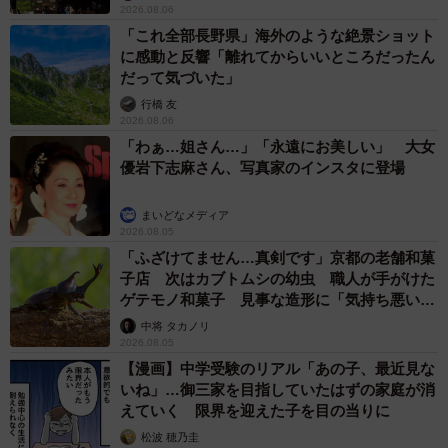
2026.08.06
めです。しかし、初めて開発した企業は特許を取得するこ
「これ全部長野県」海外のような絶景ショット
とで、その薬を独占的に販売できる期間が設定されます。
に感動と反響「離れてからいいところだったん
だって気づいた」
その独占期間が終了した後、同じ有効成分を使った薬を他
行橋 友
2026.08.06
社が製造し販売することが可能になります。それがいわゆ
「わぁ…姐さん…」「永遠にお美しい」 大女
るジェネリック医薬品（後発品）と呼ばれる薬です。後発
優岩下志麻さん、写真家のインスタに登場
品は先発品と比較して試験なども少なく開発費用がかから
ないため、安価に供給することができるのです」
まいどなメディア
2026.08.05
「ふざけてません…真剣です」京都の老舗和菓
ーーなるほど！だからジェネリック医薬品を使うと医療費
子店 次はカブトムシの幼虫 職人が手がけた
が下げられるということなんですね。ところで、先発薬と
ゲテモノ和菓子 見事な造形に「気持ち悪いく
ジェネリック医薬品は全く同じなんですか？
らいリアル」
中将 タカノリ
2026.08.05
「厳密にいうと全く同じ薬ではないです。添加物や製造過
【漫画】中学受験のリアル「あの子、最近見な
いね」…御三家を目指していたはずの家庭が消
程が違うため、人によっては効き目に差を感じたり使用感
えていく 限界を迎えた子を目の当りに
の違いを抱く場合も。僕が担当した患者さんの中にも少数
松波 穂乃圭