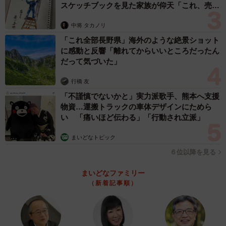
スケッチブックを見た家族が仰天「これ、売れ
ますよ…」
中将 タカノリ
「これ全部長野県」海外のような絶景ショット
に感動と反響「離れてからいいところだったん
だって気づいた」
行橋 友
「不謹慎でないかと」実力派歌手、熊本へ支援
物資…運搬トラックの車体デザインにためら
い 「痛いほど伝わる」「行動され立派」
まいどなトピック
６位以降を見る
まいどなファミリー
（新着記事順）