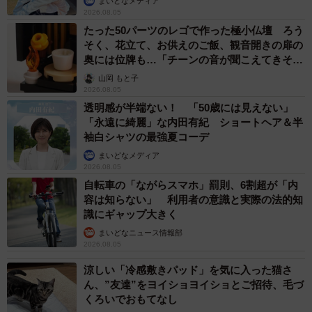
まいどなメディア
2026.08.05
たった50パーツのレゴで作った極小仏壇 ろう
そく、花立て、お供えのご飯、観音開きの扉の
奥には位牌も…「チーンの音が聞こえてきそ
う」
山岡 もと子
2026.08.05
透明感が半端ない！ 「50歳には見えない」
「永遠に綺麗」な内田有紀 ショートヘア＆半
袖白シャツの最強夏コーデ
まいどなメディア
2026.08.05
自転車の「ながらスマホ」罰則、6割超が「内
容は知らない」 利用者の意識と実際の法的知
識にギャップ大きく
まいどなニュース情報部
2026.08.05
涼しい「冷感敷きパッド」を気に入った猫さ
ん、”友達”をヨイショヨイショとご招待、毛づ
くろいでおもてなし