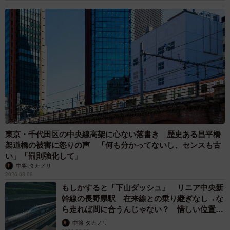
5/6
処方箋をよく見ると、ちゃんとこうしたチェック項目があるそうです。
ここにチェックがあると、ジェネリック医薬品には変えられません。知
らなかった！（画像提供：中野昇さん）
動画へのコメントにも、
「物によっては後発品が合わない（その逆も）ことがある
ので、その辺をしっかり相談できる薬局や薬剤師さんだと
ありがたいですね。子どもの薬でそのようなことがあり、
薬剤師さんに薬を変えてもらった経験があります」
東京・千代田区の中央線高架に心ない落書き 歴史ある昌平橋
「ジェネリックはメーカー変えても薬疹が出るので怖くて
架道橋の被害に怒りの声 「何も分かってないし、センスも古
い」「罰則強化して」
ほぼ使えません。お医者様からも『先発で貰ってくださ
中将 タカノリ
い』と言われ、AG（オーソライズド・ジェネリック）があ
2026.08.06
るものはAGでお願いしてます」
もしかすると「下山ダッシュ」 リニア中央新
幹線の長野県駅 在来線との乗り継ぎなし→な
ら走れば間に合うんじゃない？ 惜しい位置関
などと、ジェネリック医薬品が使用できない人たちからの
係が反響
中将 タカノリ
コメントも見受けられました。動画についてはもちろん、