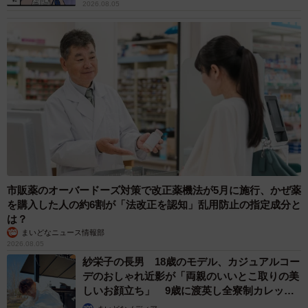
ですが、ジェネリック医薬品に切り替えて、効果の差を感
2026.08.05
じた人はおられます。副作用に関しては、効果の差を感じ
る人以上に少ないように思いますね」
市販薬のオーバードーズ対策で改正薬機法が5月に施行、かぜ薬
を購入した人の約6割が「法改正を認知」乱用防止の指定成分と
は？
まいどなニュース情報部
2026.08.05
紗栄子の長男 18歳のモデル、カジュアルコー
デのおしゃれ近影が「両親のいいとこ取りの美
しいお顔立ち」 9歳に渡英し全寮制カレッジ
で学ぶ