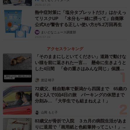
2026.07.25
熱中症対策に「塩分タブレットだけ」はかえっ
てリスクUP 「水分も一緒に摂って」自衛隊
公式Xが警告する正しい使い方が5.2万回再生
まいどなニュース調査部
2026.07.24
アクセスランキング
「そのままにしといてください」道路で動けな
い猫を前に返された一言… 懸命に生きようと
した4日間 「命の重さはみんな同じ」保護団
体代表の訴え
渡辺 晴子
2/6
72歳父、軽自動車で新潟から四国まで 65歳の
母と2人で3泊4日の旅 パーキングの休憩まで
そう、この疑問を持っている人は多いのでは？ 毎回聞かれて面倒だと
分刻み… 「大学生でも組まねえよ！」
感じている人もいると思いますが、実は大切な質問なんです（画像提
供：中野昇さん）
山岡 もと子
83歳父が骨折で入院 ３カ月の病院生活があま
りに退屈で「画用紙と色鉛筆持ってこい！」→