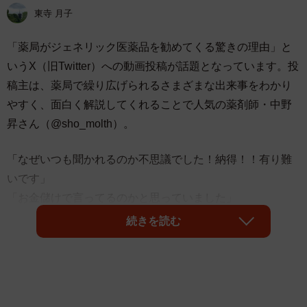
東寺 月子
「薬局がジェネリック医薬品を勧めてくる驚きの理由」と
いうX（旧Twitter）への動画投稿が話題となっています。投
稿主は、薬局で繰り広げられるさまざまな出来事をわかり
やすく、面白く解説してくれることで人気の薬剤師・中野
昇さん（@sho_molth）。
「なぜいつも聞かれるのか不思議でした！納得！！有り難
いです」
「お金儲けで言ってるのかと思っていました」
続きを読む
納得したというコメントに加えて
「病院のロビーで流したい」
「国策なんですよねえ．知られてませんが」