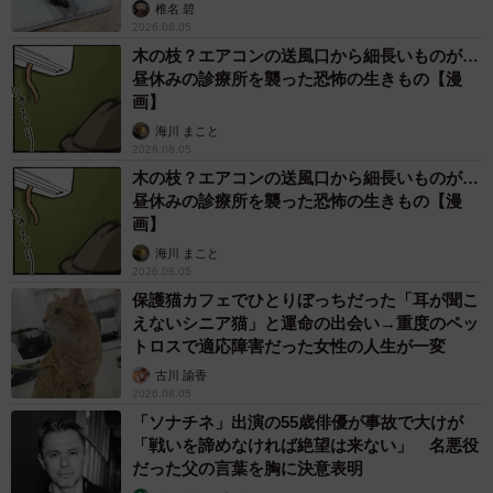
椎名 碧
2026.08.05
木の枝？エアコンの送風口から細長いものが…
昼休みの診療所を襲った恐怖の生きもの【漫
画】
海川 まこと
2026.08.05
木の枝？エアコンの送風口から細長いものが…
昼休みの診療所を襲った恐怖の生きもの【漫
画】
海川 まこと
2026.08.05
保護猫カフェでひとりぼっちだった「耳が聞こ
えないシニア猫」と運命の出会い→重度のペッ
トロスで適応障害だった女性の人生が一変
古川 諭香
2026.08.05
「ソナチネ」出演の55歳俳優が事故で大けが
「戦いを諦めなければ絶望は来ない」 名悪役
だった父の言葉を胸に決意表明