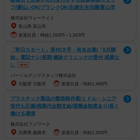
フ/週払いOK/ブランクOK/主婦主夫活躍/富山市
株式会社ウォーライト
富山県 富山市
派遣社員：時給1,250円～1,563円
「即日スタート」受付/大手・有名企業/「8月開
始」電話ナシ!長期 健診クリニックの受付 残業な
し
NEW
パーソルテンプスタッフ株式会社
大阪府 大阪市
派遣社員：時給1,400円
プラスチック製品の製造軽作業/ミドル・シニア
世代も応援/残業代全額支給/退職金制度あり/長く
働ける環境
株式会社フジワーク
1/6
兵庫県 姫路市
派遣社員：時給1,200円