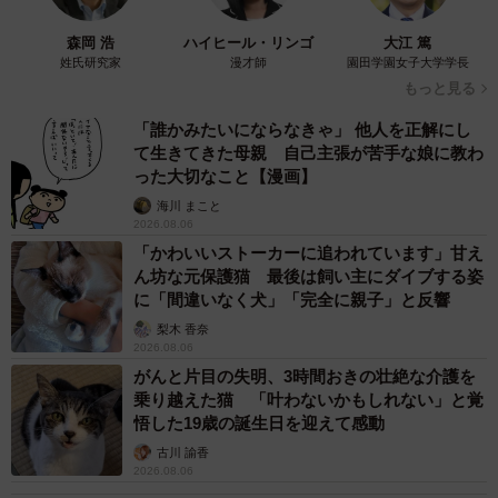
3/6
森岡 浩
ハイヒール・リンゴ
大江 篤
嬉しそうな中野さん。ジェネリック医薬品にまつわるいろいろを、一般
姓氏研究家
漫才師
園田学園女子大学学長
の人にも知って欲しいらしい（画像提供：中野昇さん）
もっと見る
「（中野さん）やっと聞いてくれましたね…」
「誰かみたいにならなきゃ」 他人を正解にし
待ってましたとばかりに、満面の笑みでジェネリック医薬
て生きてきた母親 自己主張が苦手な娘に教わ
った大切なこと【漫画】
品の現実について語り出す中野さん。どれだけ心待ちにし
海川 まこと
ていたんだ、嬉しそうです。
2026.08.06
「かわいいストーカーに追われています」甘え
「（中野さん）ジェネリック医薬品を推奨しているのは、
ん坊な元保護猫 最後は飼い主にダイブする姿
に「間違いなく犬」「完全に親子」と反響
薬局ではなく国の方針」
梨木 香奈
「（中野さん）日本の薬剤費は年々膨らんでいて10兆円く
2026.08.06
らいあるんですけど……」
がんと片目の失明、3時間おきの壮絶な介護を
と動画は続きます。
乗り越えた猫 「叶わないかもしれない」と覚
悟した19歳の誕生日を迎えて感動
古川 諭香
2026.08.06