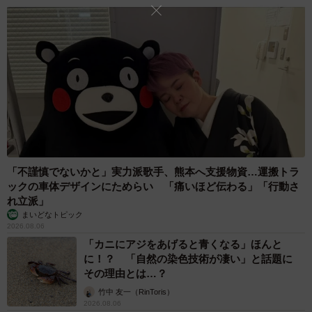
「不謹慎でないかと」実力派歌手、熊本へ支援物資…運搬トラ
ックの車体デザインにためらい 「痛いほど伝わる」「行動さ
れ立派」
まいどなトピック
2026.08.06
「カニにアジをあげると青くなる」ほんと
に！？ 「自然の染色技術が凄い」と話題に
その理由とは…？
竹中 友一（RinToris）
2026.08.06