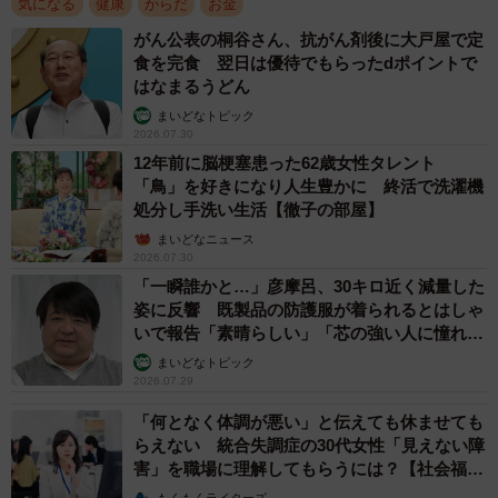
気になる
健康
からだ
お金
て、変更してもいいですかね？」
「（患者さん）なんで薬局って、ジェネリックいつも聞い
がん公表の桐谷さん、抗がん剤後に大戸屋で定
食を完食 翌日は優待でもらったdポイントで
てくるんですかぁ？」
はなまるうどん
「（患者さん）薬局が儲かるからですか？」
まいどなトピック
毎度聞かれる「ジェネリック」のフレーズに、ちょっとイ
2026.07.30
ラッとしているかのような女性の返答が入ります。でもこ
12年前に脳梗塞患った62歳女性タレント
「鳥」を好きになり人生豊かに 終活で洗濯機
うした疑問を心の中で思っている人も多いのではないでし
処分し手洗い生活【徹子の部屋】
ょうか？！
まいどなニュース
2026.07.30
「一瞬誰かと…」彦摩呂、30キロ近く減量した
姿に反響 既製品の防護服が着られるとはしゃ
いで報告「素晴らしい」「芯の強い人に憧れま
す」
まいどなトピック
2026.07.29
「何となく体調が悪い」と伝えても休ませても
らえない 統合失調症の30代女性「見えない障
害」を職場に理解してもらうには？【社会福祉
士が解説】
もくもくライターズ