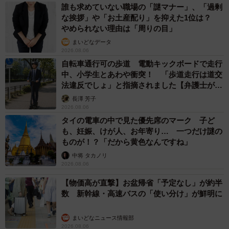
誰も求めていない職場の「謎マナー」、「過剰
4/6
な挨拶」や「お土産配り」を抑えた1位は？
やめられない理由は「周りの目」
なんとびっくりな金額……このままでは、さらに私たちの税金が上がり
まいどなデータ
かねません！（画像提供：中野昇さん）
2026.08.06
自転車通行可の歩道 電動キックボードで走行
増え続ける日本の医療費を少しでも減らすため、国は先行
中、小学生とあわや衝突！ 「歩道走行は道交
品より安いジェネリック医薬品をできるだけ多くの人に利
法違反でしょ」と指摘されました【弁護士が解
説】
用してもらうよう、薬局に働きかけているといいます。と
長澤 芳子
2026.08.06
はいっても、どんな薬もジェネリック医薬品に変えられる
タイの電車の中で見た優先席のマーク 子ど
わけではないらしく、ジェネリック医薬品に変更しない方
も、妊娠、けが人、お年寄り… 一つだけ謎の
が良い場合には、処方箋に医師からの指示が書かれている
ものが！？「だから黄色なんですね」
そうです。
中将 タカノリ
2026.08.06
【物価高が直撃】お盆帰省「予定なし」が約半
数 新幹線・高速バスの「使い分け」が鮮明に
まいどなニュース情報部
2026.08.06