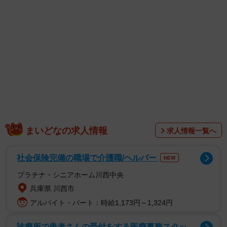
「もっと浸透してほしい」
同業の薬剤師や医療関係の方からもコメントが寄せられま
した。その投稿は次のような内容でした。
薬局でジェネリック医薬品をすすめられるのはナ
ゼ！？
まいどなの求人情報
求人情報一覧へ
社会保険完備の職場で介護職/ヘルパー
NEW
プラチナ・シニアホーム川西中央
兵庫県 川西市
アルバイト・パート：時給1,173円～1,324円
診療所で患者さんの受付をする医療事務スタッ