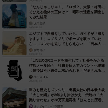
2026.08.06
さらに深まる疑問も合わせて、中野さんにお伺いました。
「なんじゃこりゃ！」「ロボ？」大阪・梅田に
そびえる物体の正体は？ 昭和の遺産を調査し
てみた結果…
ジェネリック医薬品はなぜ安価？ 成分は先発品と
太田 浩子
同じ？
2026.08.06
さまざまな疑問に回答
エジプトで自撮りしていたら、ガイドが「撮り
ますよ！」→ノリノリでポーズを取っていた
ーージェネリック医薬品への変更は国の意向とのことです
ら……スマホを返してもらえない 「日本人は
が、どれぐらいの割合の薬がジェネリック対応できている
カモ代表かも」「私は6時間で3万円払った」
宮前 晶子
んでしょうか？
2026.08.06
「LINEのQRコードを添付して」社長をかたる
詐欺メール続々 社員を個人アカウントへ誘導
「現時点で約80パーセントと言われています」
→最後は不正送金…求められる「だまされる前
提」の対策
井二 かける
ーーなぜジェネリック医薬品の方が、先に作られた薬より
2026.08.06
安価なんでしょうか？
重みも歴史もズッシリ…出雲大社の日本最大級
「大しめ縄」が8年ぶり掛けかえ 伝統の「大
「医薬品を新しく開発する際、実は相当なコストがかかり
撚り合わせ」が28万回超再生「ほんとに圧巻」
ます。先発品がジェネリックより高いのはその開発費のた
まいどなニュース調査部