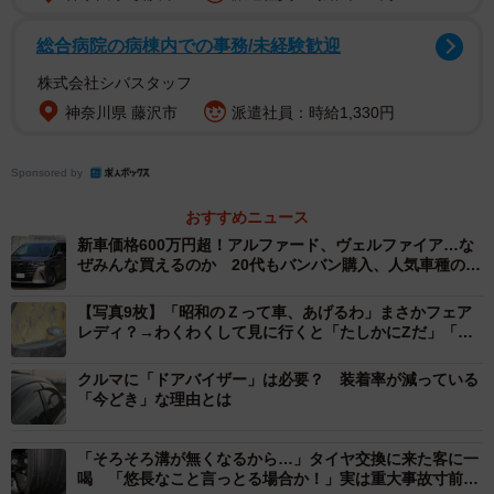
用途：顧客が試乗する
総合病院の病棟内での事務/未経験歓迎
新車登録：済み
株式会社シバスタッフ
販売時期（目安）：登録後半年～1年
神奈川県 藤沢市
派遣社員：時給1,330円
走行距離（目安）：数百キロ～5,000キロ
Sponsored by
【登録済み未使用車】
用途：（売上実績を作る）
おすすめニュース
新車登録：済み
新車価格600万円超！アルファード、ヴェルファイア…な
ぜみんな買えるのか 20代もバンバン購入、人気車種の不
販売時期（目安）：登録後1カ月～
思議
走行距離（目安）：数キロ～数十キロ
【写真9枚】「昭和のＺって車、あげるわ」まさかフェア
レディ？→わくわくして見に行くと「たしかにZだ」「激
レアですよ」
【展示車】
クルマに「ドアバイザー」は必要？ 装着率が減っている
用途：顧客が内外装を見る
「今どき」な理由とは
新車登録：未登録
販売時期（目安）：展示開始半年～1年後
「そろそろ溝が無くなるから…」タイヤ交換に来た客に一
喝 「悠長なこと言っとる場合か！」実は重大事故寸前
走行距離（目安）：数キロ～数十キロ