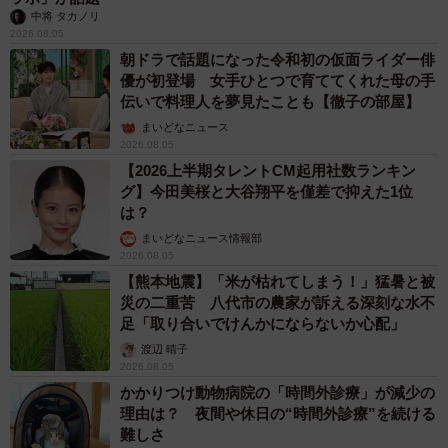
中将 タカノリ
2026.08.05
朝ドラで話題になった令和初の仮面ライダー俳
優が初登場 女手ひとつで育ててくれた母の手
伝いで料理人を夢見たことも【徹子の部屋】
まいどなニュース
2026.08.05
【2026上半期タレントCM起用社数ランキン
グ】今田美桜と大谷翔平を僅差で抑えた1位
は？
まいどなニュース情報部
2026.08.05
【熊本地震】「米が枯れてしまう！」猛暑と被
災の二重苦 八代市の農家が訴える深刻な水不
足「取り合いでけんかにならないか心配」
渡辺 晴子
2026.08.05
かかりつけ動物病院の「時間外診療」が減少の
理由は？ 夜間や休日の“時間外診療”を続ける
難しさ