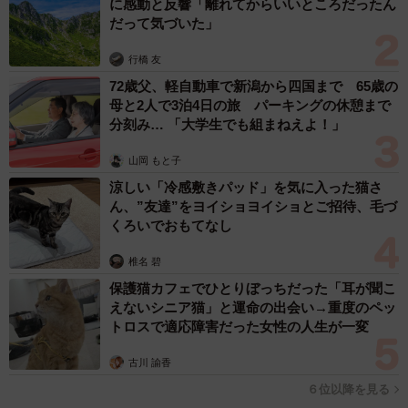
に感動と反響「離れてからいいところだったん
だって気づいた」
行橋 友
72歳父、軽自動車で新潟から四国まで 65歳の
母と2人で3泊4日の旅 パーキングの休憩まで
分刻み… 「大学生でも組まねえよ！」
山岡 もと子
涼しい「冷感敷きパッド」を気に入った猫さ
ん、”友達”をヨイショヨイショとご招待、毛づ
くろいでおもてなし
椎名 碧
保護猫カフェでひとりぼっちだった「耳が聞こ
えないシニア猫」と運命の出会い→重度のペッ
トロスで適応障害だった女性の人生が一変
古川 諭香
６位以降を見る