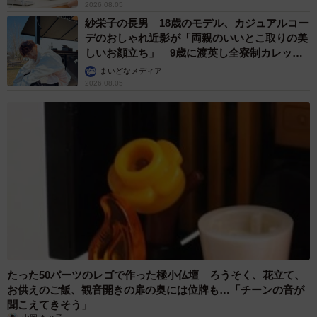
2026.08.05
紗栄子の長男 18歳のモデル、カジュアルコー
デのおしゃれ近影が「両親のいいとこ取りの美
しいお顔立ち」 9歳に渡英し全寮制カレッジ
で学ぶ
まいどなメディア
2026.08.05
たった50パーツのレゴで作った極小仏壇 ろうそく、花立て、
お供えのご飯、観音開きの扉の奥には位牌も…「チーンの音が
聞こえてきそう」