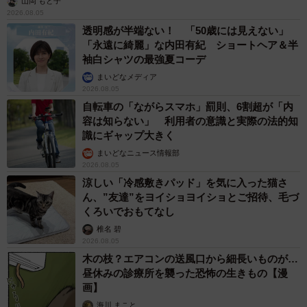
山岡 もと子
2026.08.05
透明感が半端ない！ 「50歳には見えない」
「永遠に綺麗」な内田有紀 ショートヘア＆半
袖白シャツの最強夏コーデ
まいどなメディア
2026.08.05
自転車の「ながらスマホ」罰則、6割超が「内
容は知らない」 利用者の意識と実際の法的知
識にギャップ大きく
まいどなニュース情報部
2026.08.05
涼しい「冷感敷きパッド」を気に入った猫さ
ん、”友達”をヨイショヨイショとご招待、毛づ
くろいでおもてなし
椎名 碧
2026.08.05
木の枝？エアコンの送風口から細長いものが…
昼休みの診療所を襲った恐怖の生きもの【漫
画】
海川 まこと