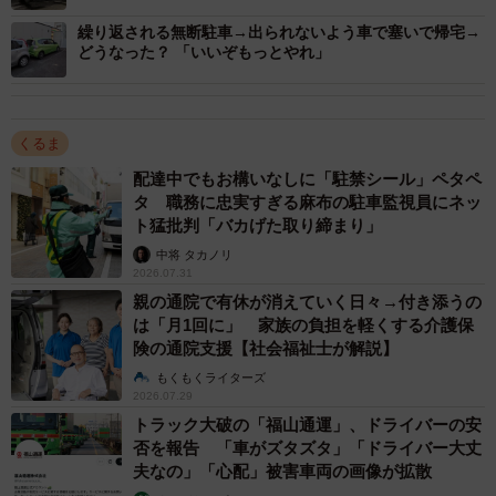
「運良く車体を支えていただけ」
繰り返される無断駐車→出られないよう車で塞いで帰宅→
◇ ◇
どうなった？ 「いいぞもっとやれ」
▽登録済み未使用車とは
くるま
売上実績を作るなどの理由からナンバー登録のみ行われ、
配達中でもお構いなしに「駐禁シール」ペタペ
実際の走行には使われていないクルマを指します。登録済
タ 職務に忠実すぎる麻布の駐車監視員にネッ
みなので中古車として扱われますが、年式が極めて新し
ト猛批判「バカげた取り締まり」
く、走行距離もゼロに近い（店舗への移動などはあり）で
中将 タカノリ
2026.07.31
す。
親の通院で有休が消えていく日々→付き添うの
は「月1回に」 家族の負担を軽くする介護保
▽展示車とは
険の通院支援【社会福祉士が解説】
もくもくライターズ
ディーラーなどで展示されているクルマです。公道を走っ
2026.07.29
トラック大破の「福山通運」、ドライバーの安
ておらず、一般にナンバーも未登録なので「新車扱い」さ
否を報告 「車がズタズタ」「ドライバー大丈
れます。試乗車と同様に一定期間を経て販売されることが
夫なの」「心配」被害車両の画像が拡散
あります。