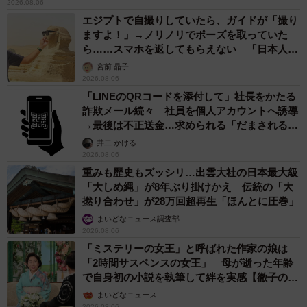
2026.08.06
エジプトで自撮りしていたら、ガイドが「撮り
ますよ！」→ノリノリでポーズを取っていた
ら……スマホを返してもらえない 「日本人は
カモ代表かも」「私は6時間で3万円払った」
宮前 晶子
2026.08.06
「LINEのQRコードを添付して」社長をかたる
詐欺メール続々 社員を個人アカウントへ誘導
→最後は不正送金…求められる「だまされる前
提」の対策
井二 かける
2026.08.06
重みも歴史もズッシリ…出雲大社の日本最大級
「大しめ縄」が8年ぶり掛けかえ 伝統の「大
撚り合わせ」が28万回超再生「ほんとに圧巻」
まいどなニュース調査部
2026.08.06
「ミステリーの女王」と呼ばれた作家の娘は
「2時間サスペンスの女王」 母が逝った年齢
で自身初の小説を執筆して絆を実感【徹子の部
屋】
まいどなニュース
2026.08.06