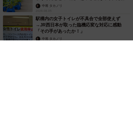
な水やりとは
中将 タカノリ
2026.08.05
駅構内の女子トイレが不具合で全部使えず
→JR西日本が取った臨機応変な対応に感動
「その手があったか！」
中将 タカノリ
2026.08.05
3歳の女児が1人でトイレへ……親はどこ？→不安になって“お
せっかいオバサン”に 「何かあってからでは遅い」「声をかけ