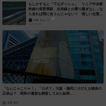
もしかすると「下山ダッシュ」 リニア中央新
幹線の長野県駅 在来線との乗り継ぎなし→な
ら走れば間に合うんじゃない？ 惜しい位置関
係が反響
中将 タカノリ
2026.08.06
「なんじゃこりゃ！」「ロボ？」大阪・梅田にそびえる物体の
正体は？ 昭和の遺産を調査してみた結果…
太田 浩子