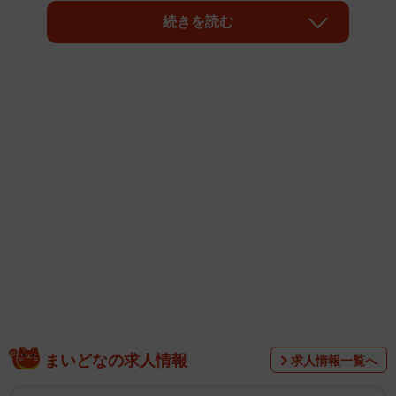
車落ち中古車」と呼ばれています。これらの中古車は「高
続きを読む
年式の人気車種を安く買える」というメリットがあります
が、いくつか注意が必要なポイントがあります。試乗車落
ちした中古車の買い方について解説します。
まいどなの求人情報
求人情報一覧へ
試乗車とは