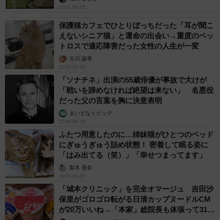
2026.08.05
保護猫カフェでひとりぼっちだった「耳が聞こ
えないシニア猫」と運命の出会い→重度のペッ
トロスで適応障害だった女性の人生が一変
古川 諭香
2026.08.05
「ソナチネ」出演の55歳俳優が事故で大けが
「戦いを諦めなければ絶望は来ない」 名悪役
だった父の言葉を胸に決意表明
まいどなトピック
2026.08.05
ふたつ用意したのに…姉妹猫がひとつのベッド
にぎゅうぎゅう詰め状態！ 密着して眠る姿に
「はみ出てる（笑）」「幸せつまってます」
梨木 香奈
2026.08.05
「城本クリニック」を完全オマージュ 吉田沙
保里がゴロゴロ転がる日清カップヌードルCM
が20万いいね→「本家」総院長も体張って31万
いいね