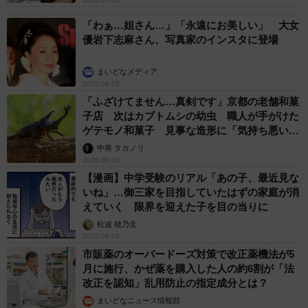
「わぁ…姐さん…」「永遠にお美しい」 大女
優岩下志麻さん、写真家のインスタに登場
まいどなメディア
2026.08.05
「ふざけてません…真剣です」京都の老舗和菓
子店 次はカブトムシの幼虫 職人が手がけた
ゲテモノ和菓子 見事な造形に「気持ち悪いく
らいリアル」
中将 タカノリ
2026.08.05
【漫画】中学受験のリアル「あの子、最近見な
いね」…御三家を目指していたはずの家庭が消
えていく 限界を迎えた子を目の当りに
松波 穂乃圭
2026.08.05
市販薬のオーバードーズ対策で改正薬機法が5
月に施行、かぜ薬を購入した人の約6割が「法
改正を認知」乱用防止の指定成分とは？
まいどなニュース情報部