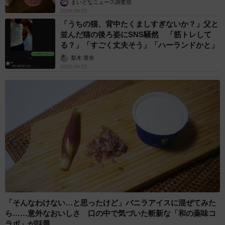
まいどなニュース調査部
2026.08.05
「うちの猫、背中たくましすぎないか？」父と
並んだ猫の後ろ姿にSNS騒然 「筋トレして
る？」「すごく丈夫そう」「ハーランドかと」
梨木 香奈
2026.08.05
「そんなわけない…と思ったけど」バニラアイスに混ぜてみた
ら……意外なおいしさ 口の中で気づいた斬新な「和の薬味コ
ラボ」が話題