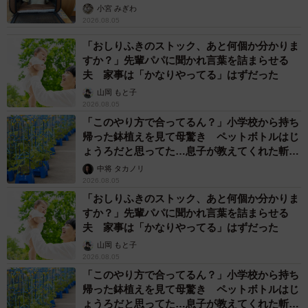
小宮 みぎわ
2026.08.05
「おしりふきのストック、あと何個か分かりま
すか？」先輩パパに聞かれ言葉を詰まらせる
夫 家事は「かなりやってる」はずだった
山岡 もと子
2026.08.05
「このやり方で合ってるん？」小学校から持ち
帰った鉢植えを見て母驚き ペットボトルはじ
ょうろだと思ってた…息子が教えてくれた斬新
な水やりとは
中将 タカノリ
2026.08.05
「おしりふきのストック、あと何個か分かりま
すか？」先輩パパに聞かれ言葉を詰まらせる
夫 家事は「かなりやってる」はずだった
山岡 もと子
2026.08.05
「このやり方で合ってるん？」小学校から持ち
帰った鉢植えを見て母驚き ペットボトルはじ
ょうろだと思ってた…息子が教えてくれた斬新