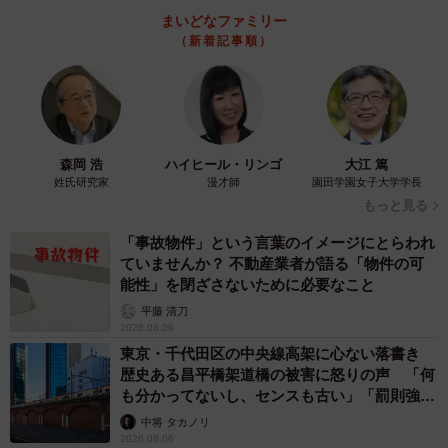
まいどなファミリー
（新着記事順）
森岡 浩
ハイヒール・リンゴ
大江 篤
姓氏研究家
漫才師
園田学園女子大学学長
もっと見る
「事故物件」という言葉のイメージにとらわれ
ていませんか？ 不動産業者が語る「物件の可
能性」を閉ざさないために必要なこと
平藤 清刀
2026.08.06
東京・千代田区の中央線高架に心ない落書き
歴史ある昌平橋架道橋の被害に怒りの声 「何
も分かってないし、センスも古い」「罰則強化
して」
中将 タカノリ
2026.08.06