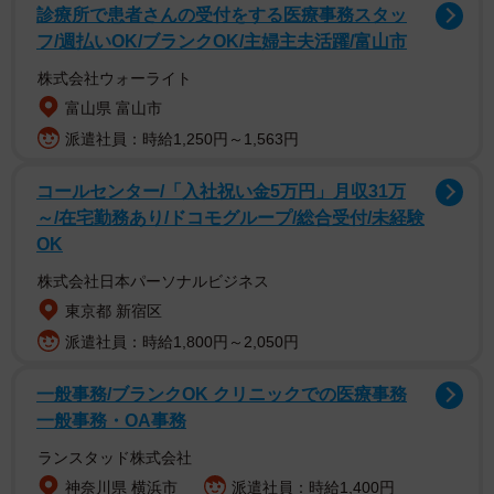
診療所で患者さんの受付をする医療事務スタッ
試乗車とは、顧客が購入前に公道で試し乗りし、走行性や
フ/週払いOK/ブランクOK/主婦主夫活躍/富山市
乗り心地を体験する車両です。ディーラーなどでは自社で
株式会社ウォーライト
登録した車両を大よそ半年～1年ほど試乗車として活用しま
富山県 富山市
す。
派遣社員：時給1,250円～1,563円
試乗車としての役割を終えた車両は、その後「試乗車落ち
コールセンター/「入社祝い金5万円」月収31万
中古車」として販売されます。販売時点での走行距離は、
～/在宅勤務あり/ドコモグループ/総合受付/未経験
数百キロ～5,000キロ程度の場合が多いです。
OK
株式会社日本パーソナルビジネス
▽登録済み未使用車や展示車との違い
東京都 新宿区
派遣社員：時給1,800円～2,050円
試乗車落ち中古車と混同されやすい存在として、「登録済
み未使用車」や「展示車」があります。
一般事務/ブランクOK クリニックでの医療事務
一般事務・OA事務
◇ ◇
ランスタッド株式会社
神奈川県 横浜市
派遣社員：時給1,400円
【試乗車】