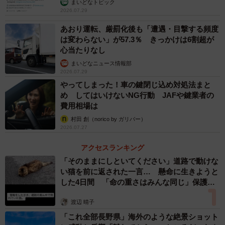
まいどなトピック
2026.07.29
あおり運転、厳罰化後も「遭遇・目撃する頻度
は変わらない」が57.3％ きっかけは6割超が
心当たりなし
まいどなニュース情報部
2026.07.29
やってしまった！車の鍵閉じ込め対処法まと
め してはいけないNG行動 JAFや鍵業者の
費用相場は
村田 創（norico by ガリバー）
2026.07.27
アクセスランキング
「そのままにしといてください」道路で動けな
い猫を前に返された一言… 懸命に生きようと
した4日間 「命の重さはみんな同じ」保護団
体代表の訴え
渡辺 晴子
「これ全部長野県」海外のような絶景ショット