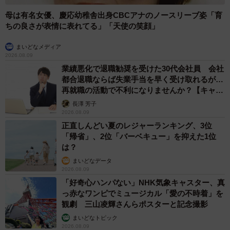
母は有名女優、慶応幼稚舎出身CBCアナのノースリーブ姿「育
ちの良さが表情に表れてる」「天使の笑顔」
まいどなメディア
2026.08.09
業績悪化で退職勧奨を受けた30代会社員 会社
都合退職ならば失業手当を早く受け取れるが…
再就職の活動で不利になりませんか？【キャリ
アカウンセラーが解説】
長澤 芳子
2026.08.09
正直しんどい夏のレジャーランキング、3位
「帰省」、2位「バーベキュー」を抑えた1位
は？
まいどなデータ
2026.08.09
「好奇心ハンパない」NHK気象キャスター、真
っ赤なワンピでミュージカル「愛の不時着」を
観劇 三山凌輝さんらポスターと記念撮影
まいどなトピック
2026.08.09