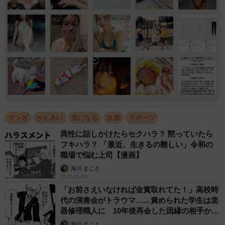
マンガ
かんさい
気になる
京都
スポーツ
異性に話しかけたらセクハラ？ 黙っていたら
フキハラ？ 「最近、生きるの難しい」令和の
職場で悩む上司【漫画】
海川 まこと
2026.08.09
「お前さえいなければ金賞取れてた！」高校時
代の演奏会がトラウマ……責められた学生は楽
器修理職人に 10年後再会した因縁の相手から
思わぬ申し出【漫画】
海川 まこと