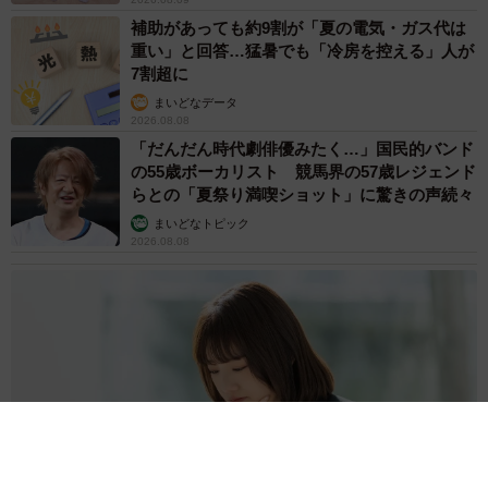
補助があっても約9割が「夏の電気・ガス代は
重い」と回答…猛暑でも「冷房を控える」人が
7割超に
まいどなデータ
2026.08.08
「だんだん時代劇俳優みたく…」国民的バンド
の55歳ボーカリスト 競馬界の57歳レジェンド
らとの「夏祭り満喫ショット」に驚きの声続々
まいどなトピック
2026.08.08