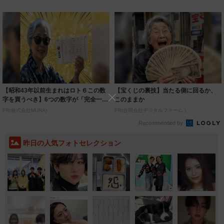
言に「破...
池田朱那 ...
【昭和43年以前生まれはロト６この数
【宝くじの裏技】当たる側に回るか、
字を買うべき】6つの数字が「完全一
このままか
致」する方...
PR(株式会社MURA)
PR(合同会社デジタルファーム )
Recommended by
昨日の人気フォトセレクション