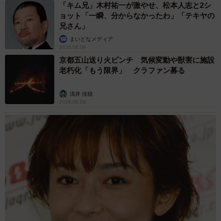
「キム兄」木村祐一が激やせ、松本人志と2シ
ョット「一瞬、分からなかったわ」「テキヤの
兄さん」
まいどなメディア
2026.08.09
京都五山送り火ピンチ 気候変動や獣害に施設
老朽化「もう限界」 クラファン募る
浅井 佳穂
2026.08.09