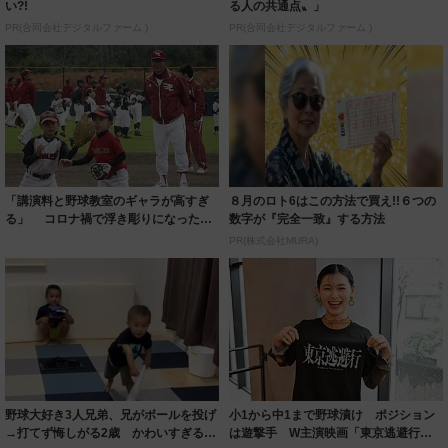
い?!
る人の共通点〟」
PR(合同会社デジタルファーム )
PR(合同会社デジタルファーム )
「講演料と野球教室のギャラが高すぎ
８月のロト6はこの方法で買え!!６つの
る」 コロナ禍で浮き彫りになった実
数字が『完全一致』する方法
態…野球界...
PR(株式会社MURA)
野球大好き3人兄弟、兄がボールを投げ
小1から中1まで野球漬け ポジション
→打てず悔しがる2歳 かわいすぎる一
は遊撃手 W主演映画「東京逃避行」