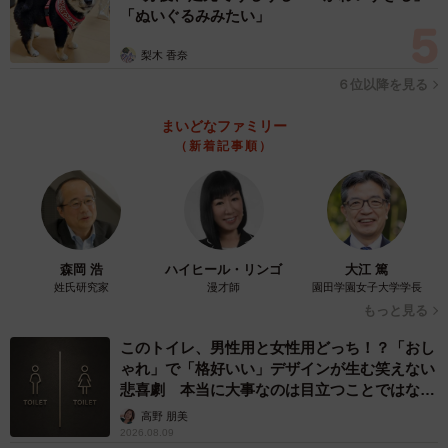
「ぬいぐるみみたい」
梨木 香奈
６位以降を見る
まいどなファミリー
（新着記事順）
森岡 浩
ハイヒール・リンゴ
大江 篤
姓氏研究家
漫才師
園田学園女子大学学長
もっと見る
このトイレ、男性用と女性用どっち！？「おし
ゃれ」で「格好いい」デザインが生む笑えない
悲喜劇 本当に大事なのは目立つことではな
く…
高野 朋美
2026.08.09