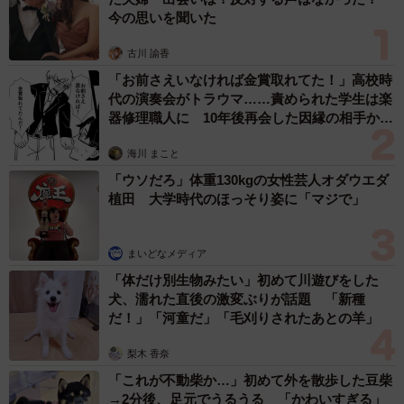
今の思いを聞いた
古川 諭香
「お前さえいなければ金賞取れてた！」高校時
代の演奏会がトラウマ……責められた学生は楽
器修理職人に 10年後再会した因縁の相手から
思わぬ申し出【漫画】
海川 まこと
「ウソだろ」体重130kgの女性芸人オダウエダ
植田 大学時代のほっそり姿に「マジで」
まいどなメディア
「体だけ別生物みたい」初めて川遊びをした
犬、濡れた直後の激変ぶりが話題 「新種
だ！」「河童だ」「毛刈りされたあとの羊」
梨木 香奈
「これが不動柴か…」初めて外を散歩した豆柴
→2分後、足元でうるうる 「かわいすぎる」