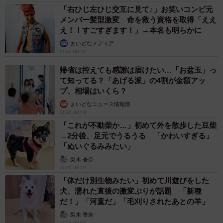
「右ひじ左ひじ交互に見て♪」お笑いコンビ元
メンバー髪型激変 命を救う資格を取得「ええ
え！！すごすぎます！」→本名も明らかに
まいどなメディア
2026.08.09
帰省は控えても感謝は届けたい…「お盆玉」っ
て知ってる？「あげる派」の4割が金額アッ
プ、相場はいくら？
まいどなニュース情報部
2026.08.09
「これが不動柴か…」初めて外を散歩した豆柴
→2分後、足元でうるうる 「かわいすぎる」
「ぬいぐるみみたい」
梨木 香奈
2026.08.09
「体だけ別生物みたい」初めて川遊びをした
犬、濡れた直後の激変ぶりが話題 「新種
だ！」「河童だ」「毛刈りされたあとの羊」
梨木 香奈
2026.08.09