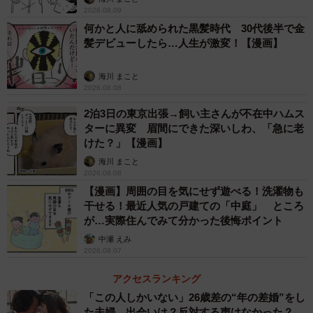
2026.08.09
何かと人に舐められた黒髪時代 30代後半で金
髪デビューしたら…人生が激変！【漫画】
海川 まこと
2026.08.08
2泊3日の東京出張→飼い主さんが不在中ハムス
ターに異変 眉間にできた深いしわ、「急に老
けた？」【漫画】
海川 まこと
2026.08.08
【漫画】周囲の目を気にせず遊べる！洗濯物も
干せる！最近人気の戸建ての「中庭」 ところ
が…実際住んでみて分かった後悔ポイント
中瀬 えみ
2026.08.07
アクセスランキング
「この人しかいない」26歳差の“年の差婚”をし
た夫婦 出会いは？反対する声はなかった？