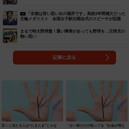
「京都は苦い思い出の場所です」高校3年間補欠だった
五輪メダリスト 全国女子駅伝開会式のスピーチが話題
まるで特大野球盤！重い障害があっても野球を…元球児の
熱い思い
記事に戻る
宝くじ当たる人は“たまたま”じゃな
「占い師だけが知ってる〝お金が増え