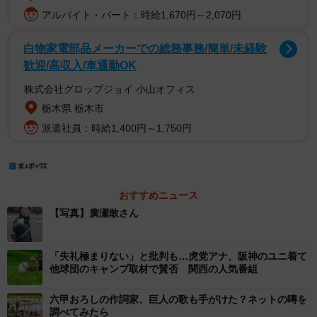
アルバイト・パート：時給1,670円～2,070円
白物家電部品メーカーでの総務事務/簡単/未経験
歓迎/高収入/車通勤OK
株式会社グロップジョイ 小山オフィス
栃木県 栃木市
派遣社員：時給1,400円～1,750円
おすすめニュース
【写真】廣瀬敢さん
「失礼極まりない」と批判も…虎党アナ、阪神のユニ着て
他球団のキャンプ取材で賛否 関西の人気番組
六甲おろしの作詞家、巨人の歌も手がけた？ネットの噂を
調べてみたら