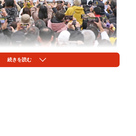
1/4
続きを読む
ースの選手らに向かって六甲おろしを合唱するファンたち
球阪神タイガースの球団歌として知られる「六甲おろ
かけて活躍した詩人・佐藤惣之助（さとう・そうのす
作詞している」といった情報が散見される。「阪神と巨
は、なんという皮肉！」と裏取りを進めると、アレア
オウオウオウオウ 阪神タイガース フレフレフレフレ