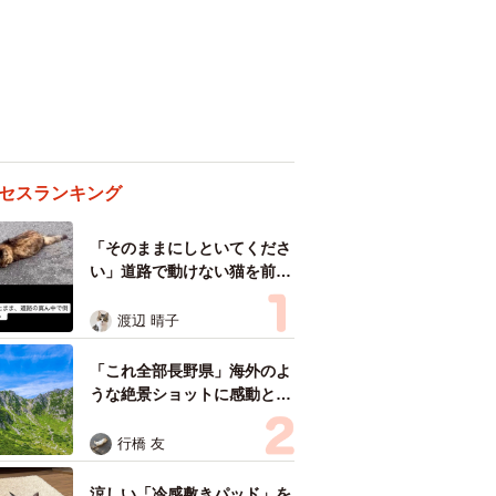
セスランキング
「そのままにしといてくださ
い」道路で動けない猫を前に
返された一言… 懸命に生き
ようとした4日間 「命の重
渡辺 晴子
さはみんな同じ」保護団体代
表の訴え
「これ全部長野県」海外のよ
うな絶景ショットに感動と反
響「離れてからいいところだ
ったんだって気づいた」
行橋 友
涼しい「冷感敷きパッド」を