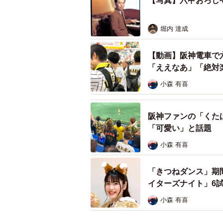
【写真】六甲おろし
堀内 達成
六甲おろしや野
【動画】阪神電車で
「ええなあ」「絶対
佐藤についてインターネットなどで
ンたちが「佐藤は巨人の初代応援歌
小森 有喜
り、阪神と巨人は浅からぬ因縁も持
阪神ファンの「くた
興味を抱き、巨人の球団歌「巨人軍
「可愛い」と話題
が、この曲は3代目。初代は39年に
小森 有喜
（さいじょう・やそ）となっており
「きつねダンス」期
イターズナイト」6
小森 有喜