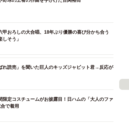
や野球の王者の作曲を手がけた古関裕而
2/4
球の王者などの作曲を手がけた古関裕而
六甲おろしの大合唱、18年ぶり優勝の喜び分かち合う
楽しそう」
調べていると、気になる記述があった。往年の阪神ファ
も手がけている」などと言及しているのだ。ご存じの通
つ。その2球団の歌を同じ人物が・・・。
ばれ読売」を聞いた巨人のキッズジャビット君→反応が
の歌」を調べてみた。現在は「闘魂こめて」（63年）だ
発表された「野球の王者」。しかし、作詞家は西條八十
、佐藤ではない。はて？
間限定コスチュームがお披露目！日ハムの「大人のファ
試合で着用