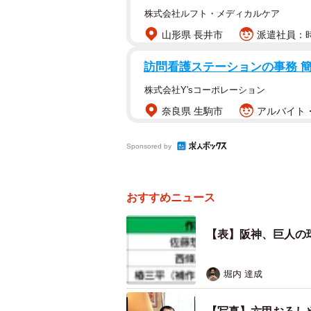
株式会社ルフト・メディカルケア
山形県 長井市
派遣社員：時給
訪問看護ステーションの事務 
株式会社Y'sコーポレーション
奈良県 生駒市
アルバイト・
Sponsored by
おすすめニュース
【表】阪神、巨人の
堀内 達成