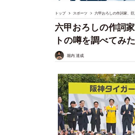
トップ
スポーツ
六甲おろしの作詞家、巨
六甲おろしの作詞家
トの噂を調べてみ
堀内 達成