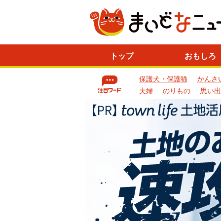
ニ
トップ
おもしろ
ュ
ー
保護犬・保護猫
かんさ
ス
一
夫婦
のりもの
思い出
覧