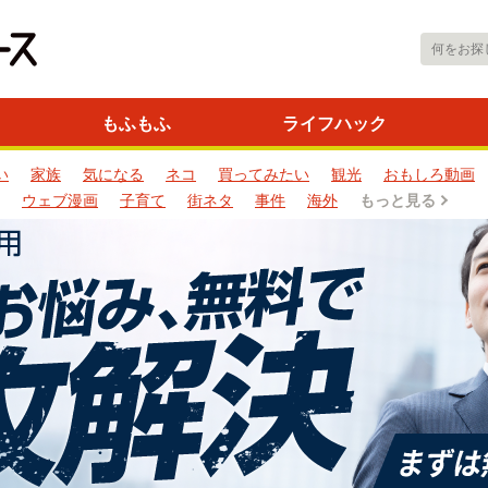
もふもふ
ライフハック
い
家族
気になる
ネコ
買ってみたい
観光
おもしろ動画
ウェブ漫画
子育て
街ネタ
事件
海外
もっと見る