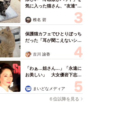
気に入った猫さん、”友達”を
ヨイショヨイショとご招待、
毛づくろいでおもてなし
椎名 碧
保護猫カフェでひとりぼっち
だった「耳が聞こえないシニ
ア猫」と運命の出会い→重度
のペットロスで適応障害だっ
古川 諭香
た女性の人生が一変
「わぁ…姐さん…」「永遠に
お美しい」 大女優岩下志麻
さん、写真家のインスタに登
場
まいどなメディア
６位以降を見る