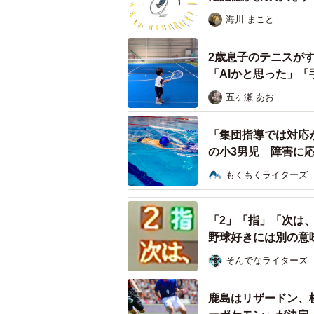
【漫画】
海川 まこと
2歳息子のテニスが
「AIかと思った」
五ヶ瀬 あお
「集団指導では対応
の小3男児 障害に
説】
もくもくライターズ
「2」「指」「次は
野球好きには別の意
そんでなライターズ
鹿島はリザードン、