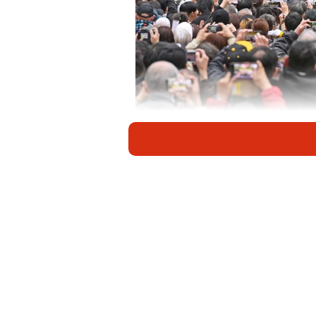
壇上で日本一を報告する阪神タイガ
38年ぶりの日本一になったプロ野
し」。作詞は、大正から昭和初期に
け）なのだが、「佐藤は巨人の歌も
人の応援歌を同じ人物が手がけると
レ、アレレレレレ…。
「輝く我が名ぞ 阪神タイガース 