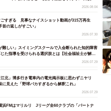
2026.08.04
すごすぎる 見事なナイスショット動画が315万再生
「手首の返しがすごい」
2026.07.30
が難しい」スイミングスクールで入会断られた知的障害
応じた指導を受けられる選択肢とは【社会福祉士が解
2026.07.29
、江北」博多行き電車内の電光掲示板に思わずニヤリ
味に見えた「野球バカすぎるから解釈これ」
2026.07.29
横浜FMはマリルリ Jリーグ全60クラブの「パートナ