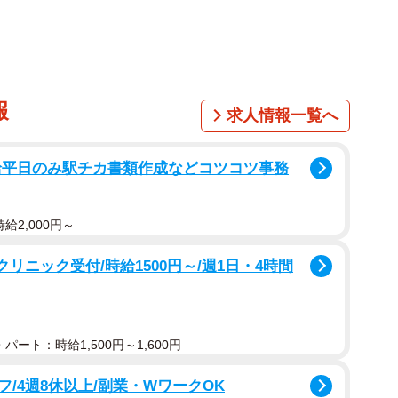
される六甲おろし。正式名称は「阪神タイガースの歌」
歌」として発表され、61年に球団名が変更したことに伴
れた。佐藤が六甲おろしを発表した時、歌謡曲「赤城の
どで、すでに売れっ子だった。作曲は、球団や大学の応
報
求人情報一覧へ
せき・ゆうじ）だった。
給平日のみ駅チカ書類作成などコツコツ事務
給2,000円～
リニック受付/時給1500円～/週1日・4時間
パート：時給1,500円～1,600円
/4週8休以上/副業・WワークOK