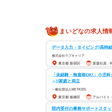
～♩」と聞けばなんとなく脳内再生
だ。1936年に「大阪タイガースの
い、タイトルと歌詞の一部も変更さ
子守唄（あかぎのこもりうた）」な
まいどなの求人情
援歌を数多く手がけた古関裕而（こ
データ入力・タイピング/高時
株式会社ラブキャリア
東京都 新宿区
派遣社員：時
「未経験・無資格OK!」小児科ク
～!/家庭と両立
一般社団法人METKIDS
東京都 板橋区
アルバイト・
院内受付の事務サポートスタッフ