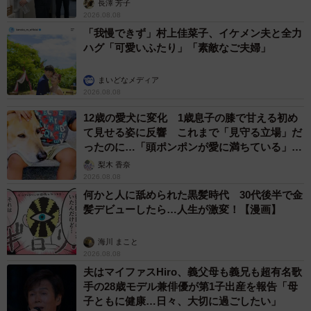
長澤 芳子
2026.08.08
「我慢できず」村上佳菜子、イケメン夫と全力
ハグ「可愛いふたり」「素敵なご夫婦」
まいどなメディア
2026.08.08
12歳の愛犬に変化 1歳息子の膝で甘える初め
て見せる姿に反響 これまで「見守る立場」だ
ったのに…「頭ポンポンが愛に満ちている」
「尊…」
梨木 香奈
2026.08.08
何かと人に舐められた黒髪時代 30代後半で金
髪デビューしたら…人生が激変！【漫画】
海川 まこと
2026.08.08
夫はマイファスHiro、義父母も義兄も超有名歌
手の28歳モデル兼俳優が第1子出産を報告「母
子ともに健康…日々、大切に過ごしたい」