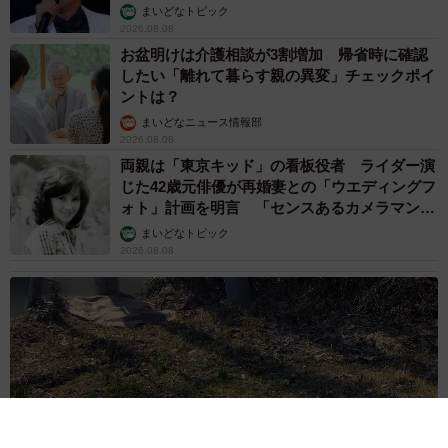
まいどなトピック
2026.08.08
お盆明けは介護相談が3割増加 帰省時に確認
したい「離れて暮らす親の異変」チェックポイ
ントは？
まいどなニュース情報部
2026.08.08
両親は「東京キッド」の看板役者 ライダー演
じた42歳元俳優が再婚妻との「ウエディングフ
ォト」計画を明言 「センスあるカメラマン求
む」
まいどなトピック
2026.08.08