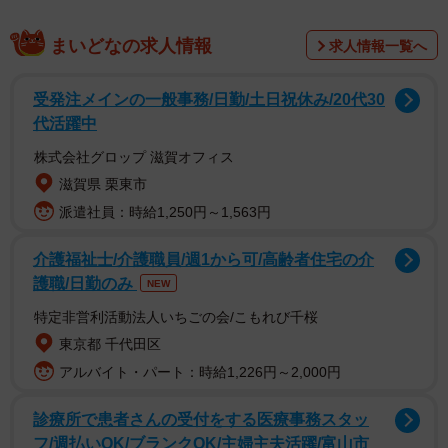
まいどなの求人情報
求人情報一覧へ
▽①アルカリ性洗剤×お湯でつけ置き（おすすめ度
★★★★★）
受発注メインの一般事務/日勤/土日祝休み/20代30
代活躍中
「肉や薪から出る油分」も煙の中には含まれているので、
株式会社グロップ 滋賀オフィス
油汚れに強いアルカリ性の洗剤でつけ置きするのが良いそ
滋賀県 栗東市
う。通常の洗濯では落としにくい臭いや汚れも、以下の3ス
派遣社員：時給1,250円～1,563円
テップで簡単にスッキリ落とすことができます。
1）43℃程のお湯を張った洗面器やバケツなどに、アルカリ
介護福祉士/介護職員/週1から可/高齢者住宅の介
護職/日勤のみ
性洗剤を溶かす。
NEW
2）30分〜1時間つけ置きする。
特定非営利活動法人いちごの会/こもれび千桜
3)通常の方法で洗濯する。
東京都 千代田区
※衣類を浸す際は、洗剤液が繊維の奥まで行き渡るように
アルバイト・パート：時給1,226円～2,000円
軽く押し洗いするのがポイント。
診療所で患者さんの受付をする医療事務スタッ
フ/週払いOK/ブランクOK/主婦主夫活躍/富山市