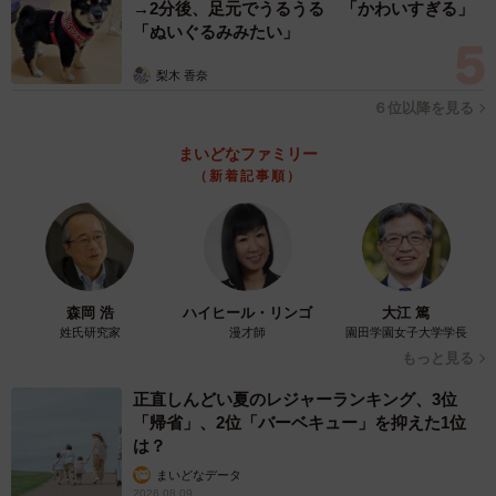
→2分後、足元でうるうる 「かわいすぎる」
「ぬいぐるみみたい」
梨木 香奈
６位以降を見る
まいどなファミリー
（新着記事順）
森岡 浩
ハイヒール・リンゴ
大江 篤
姓氏研究家
漫才師
園田学園女子大学学長
もっと見る
正直しんどい夏のレジャーランキング、3位
「帰省」、2位「バーベキュー」を抑えた1位
は？
まいどなデータ
2026.08.09