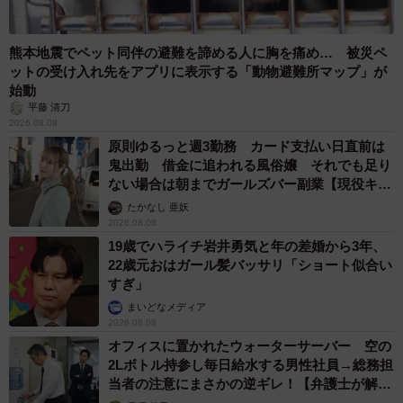
熊本地震でペット同伴の避難を諦める人に胸を痛め… 被災ペ
ットの受け入れ先をアプリに表示する「動物避難所マップ」が
始動
平藤 清刀
2026.08.08
原則ゆるっと週3勤務 カード支払い日直前は
鬼出勤 借金に追われる風俗嬢 それでも足り
ない場合は朝までガールズバー副業【現役キャ
ストに取材】
たかなし 亜妖
2026.08.08
19歳でハライチ岩井勇気と年の差婚から3年、
22歳元おはガール髪バッサリ「ショート似合い
すぎ」
まいどなメディア
2026.08.08
オフィスに置かれたウォーターサーバー 空の
2Lボトル持参し毎日給水する男性社員→総務担
当者の注意にまさかの逆ギレ！【弁護士が解
説】