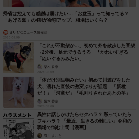
帰省は控えても感謝は届けたい…「お盆玉」って知ってる？
「あげる派」の4割が金額アップ、相場はいくら？
まいどなニュース情報部
2026.08.09
「これが不動柴か…」初めて外を散歩した豆柴
→2分後、足元でうるうる 「かわいすぎる」
「ぬいぐるみみたい」
梨木 香奈
2026.08.09
「体だけ別生物みたい」初めて川遊びをした
犬、濡れた直後の激変ぶりが話題 「新種
だ！」「河童だ」「毛刈りされたあとの羊」
梨木 香奈
2026.08.09
異性に話しかけたらセクハラ？ 黙っていたら
フキハラ？ 「最近、生きるの難しい」令和の
職場で悩む上司【漫画】
海川 まこと