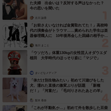
た夫婦 出会いは？反対する声はなかった？
果が期待できるとのこと。また、焼肉やキャンプのとき
今の思いを聞いた
は、あらかじめ洗える衣類やアウターを選ぶことも臭い対
策として重要です。
古川 諭香
「お前さえいなければ金賞取れてた！」高校時
代の演奏会がトラウマ……責められた学生は楽
▽出典：泥スッキリ本舗 公式インスタグラム／煙のニオ
器修理職人に 10年後再会した因縁の相手から
イ取り方5選
思わぬ申し出【漫画】
https://www.instagram.com/p/C2KDIsnP729/
海川 まこと
「ウソだろ」体重130kgの女性芸人オダウエダ
植田 大学時代のほっそり姿に「マジで」
まいどなメディア
「体だけ別生物みたい」初めて川遊びをした
犬、濡れた直後の激変ぶりが話題 「新種
だ！」「河童だ」「毛刈りされたあとの羊」
梨木 香奈
「これが不動柴か…」初めて外を散歩した豆柴