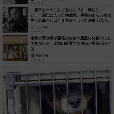
2026.08.08
「息子を一人にしてきたんです、帰らない
と」 施設に入った90歳母、障害のある60歳次
男との暮らしは行き詰まり…【司法書士の現場
から】
山下 静香
2026.08.08
京都の百貨店が開催のお化け屋敷のお化けにモ
デルがいる 比叡山延暦寺の僧侶が語る伝説と
は
浅井 佳穂
2026.08.08