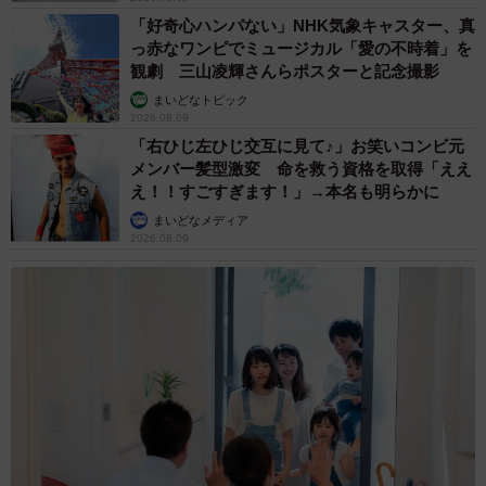
「好奇心ハンパない」NHK気象キャスター、真
っ赤なワンピでミュージカル「愛の不時着」を
観劇 三山凌輝さんらポスターと記念撮影
まいどなトピック
2026.08.09
「右ひじ左ひじ交互に見て♪」お笑いコンビ元
メンバー髪型激変 命を救う資格を取得「ええ
え！！すごすぎます！」→本名も明らかに
まいどなメディア
2026.08.09