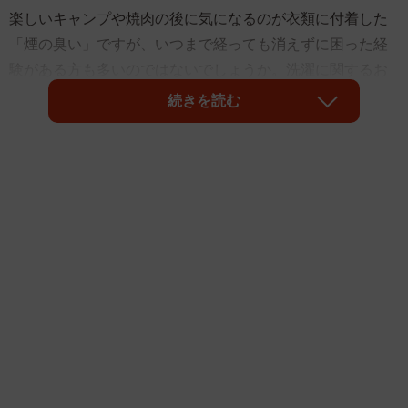
楽しいキャンプや焼肉の後に気になるのが衣類に付着した
「煙の臭い」ですが、いつまで経っても消えずに困った経
験がある方も多いのではないでしょうか。洗濯に関するお
役立ち情報などを発信する、洗剤メーカーの「泥スッキリ
続きを読む
本舗」公式インスタグラムアカウント（＠
sukkiri_sentaku_kaji）では、そんな「煙の臭いの取り方」
を5つ紹介しています。