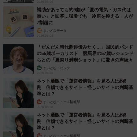
2026.08.09
補助があっても約9割が「夏の電気・ガス代は
重い」と回答…猛暑でも「冷房を控える」人が
7割超に
まいどなデータ
2026.08.08
「だんだん時代劇俳優みたく…」国民的バンド
の55歳ボーカリスト 競馬界の57歳レジェンド
らとの「夏祭り満喫ショット」に驚きの声続々
まいどなトピック
2026.08.08
ネット通販で「運営者情報」を見る人は約8
割 信頼できるサイト・怪しいサイトの判断基
準とは？
まいどなニュース情報部
2026.08.08
ネット通販で「運営者情報」を見る人は約8
割 信頼できるサイト・怪しいサイトの判断基
準とは？
まいどなニュース情報部