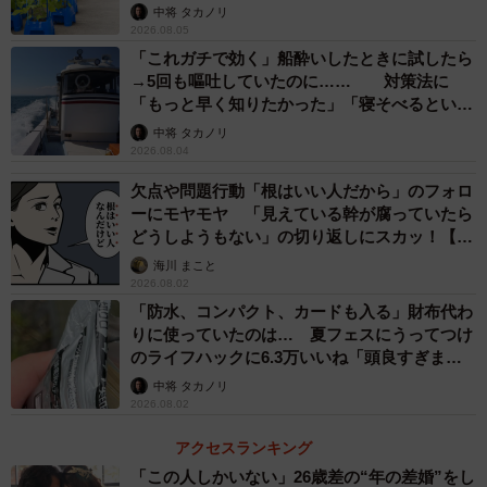
な水やりとは
中将 タカノリ
2026.08.05
「これガチで効く」船酔いしたときに試したら
→5回も嘔吐していたのに…… 対策法に
「もっと早く知りたかった」「寝そべるといい
らしい」
中将 タカノリ
2026.08.04
欠点や問題行動「根はいい人だから」のフォロ
ーにモヤモヤ 「見えている幹が腐っていたら
どうしようもない」の切り返しにスカッ！【漫
画】
海川 まこと
2026.08.02
2/2
「防水、コンパクト、カードも入る」財布代わ
りに使っていたのは… 夏フェスにうってつけ
服についたBBQや焼肉の煙の臭いはなかなか取れない※画像はイメージ
のライフハックに6.3万いいね「頭良すぎま
です
す」
中将 タカノリ
2026.08.02
臭いを取るには洗濯するのがベストのため、洗えるものに
は①か②の方法がおすすめだそうです。スッキリとまでは
アクセスランキング
いかないものの、洗えないものには③〜⑤を行うことで効
「この人しかいない」26歳差の“年の差婚”をし