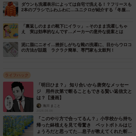
ダウンも洗濯表示によっては自宅で洗える！？フリースも
2本のブラシでふわふわに…ユニクロが紹介する「冬服の
▽④応急処置！風を当ててニオイを取る（おすすめ度
お手入れ方法」
★★）
「裏返しのままの靴下にイラッ」→そのまま洗濯しちゃ
え 実は効率的なんです…メーカーの意外な提案とは
強い風を当てることで「繊維の表面についた臭いを飛ば
泥に脂にニオイ…挫折しがちな靴の洗濯に、目からウロコ
す」という方法です。ドライヤーの「強」をまんべんなく
の方法が話題 ラクラク簡単、専門家も太鼓判！
当てたり、サーキュレーターの風を当てながら衣類を干し
たりするのが効果的なようです。
ライフハック
▽⑤やらないよりはマシ！バサバサ振る（おすすめ度★）
「明日ひま？」 知り合いから唐突なメッセー
ジ 用件次第で断ることもできる賢い返信文と
退店後や焚き火が終わったときに、臭いを落とすイメージ
は？【漫画】
で「バサバサ」と衣類を振ったり、手で叩いたりすると良
海川 まこと
いそうです。
2026.08.06
「このやり方で合ってるん？」小学校から持ち
帰った鉢植えを見て母驚き ペットボトルはじ
ょうろだと思ってた…息子が教えてくれた斬新