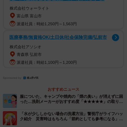
▽②おしゃれ着洗剤×液体酸素漂白剤（おすすめ度
株式会社ウォーライト
★★★★）
富山県 富山市
冬の時期は、アルカリ性洗剤やお湯が使えないコート・ニ
派遣社員：時給1,250円～1,563円
ットなどの「おしゃれ着」に臭いがついてしまうことも。
医療事務/無資格OK/土日休/社会保険完備/弘前市
そんな時に使えるのが「おしゃれ着洗剤」と「液体酸素漂
株式会社アソシオ
白剤」を洗濯機へ一緒に入れておしゃれ着コースで洗濯す
青森県 弘前市
る方法です。臭いが頑固な場合にはぬるま湯に液体酸素系
派遣社員：時給1,100円～1,200円
漂白剤を溶かして、30分程つけ置きしてから通常洗濯する
のも有効だそう。
Sponsored by
▽③蒸気のパワーでニオイを取る（おすすめ度★★★★）
おすすめニュース
服についた、キャンプや焼肉の「煙の臭い」が消えずに困
衣類スチーマーやスチームアイロンの使用で、繊維につい
った…洗剤メーカーがおすすめ度「★★★★★」の取り方
を紹介！
てしまった「臭いの粒子」を蒸気で包んで蒸発するときに
「水が少ししかない場合の洗濯方法」警視庁がライフハッ
繊維の外に飛ばすことができるそうです。また、「入浴後
ク紹介 災害時はもちろん「節約としても参考になる」と
注目
の浴室」に干すのも効果的とのこと。