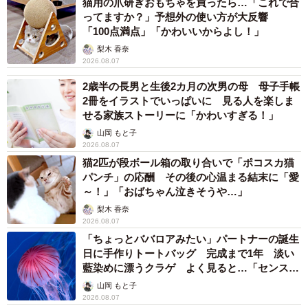
猫用の爪研ぎおもちゃを買ったら…「これで合
ってますか？」予想外の使い方が大反響
これまでに誹謗中傷を受けたことがあるか（提供画像）
「100点満点」「かわいいからよし！」
梨木 香奈
2026.08.07
2歳半の長男と生後2カ月の次男の母 母子手帳
2冊をイラストでいっぱいに 見る人を楽しま
せる家族ストーリーに「かわいすぎる！」
山岡 もと子
2026.08.07
猫2匹が段ボール箱の取り合いで「ポコスカ猫
パンチ」の応酬 その後の心温まる結末に「愛
12/14
～！」「おばちゃん泣きそうや…」
誹謗中傷を受けた内容（提供画像）
梨木 香奈
2026.08.07
「ちょっとババロアみたい」パートナーの誕生
反対に、「これまでに誹謗中傷を受けたことがある」と答
日に手作りトートバッグ 完成まで1年 淡い
えた人は34.7％。そこで、「誹謗中傷の内容」を尋ねたと
藍染めに漂うクラゲ よく見ると…「センスす
ころ、「容姿や性格、人格に関する悪口」（56.6％）、
ごい」
山岡 もと子
「虚偽または真偽不明情報を流す」（53.2%）、「プライ
2026.08.07