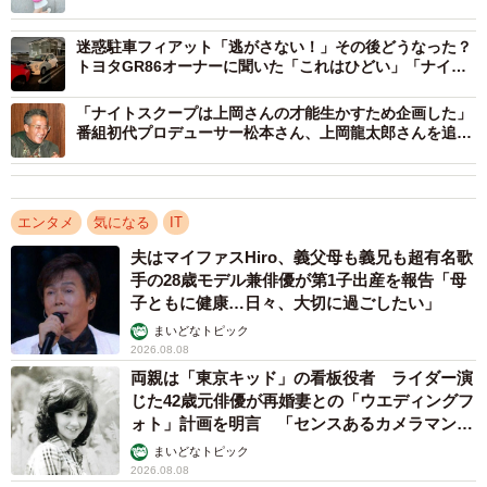
らも変わらない」
（いずれも10.4％）が続きました。
迷惑駐車フィアット「逃がさない！」その後どうなった？
トヨタGR86オーナーに聞いた「これはひどい」「ナイス
具体的には、「元アイドルの番組での態度や、顔の変化や
ブロック」
体型について」（40代女性）、「女優の不倫に絡めて人格
「ナイトスクープは上岡さんの才能生かすため企画した」
を否定するようなコメント」（30代女性）など、私生活や
番組初代プロデューサー松本さん、上岡龍太郎さんを追
悼 印象的だった「論理構成力に満ちたアドリブ」
外見に関することについての回答が寄せられたほか、
「YouTuberの生配信にて、『臭い』とコメントしてしまっ
た。視聴者でそういったノリができていたため、しても問
エンタメ
気になる
IT
題ないと思った」（10代男性）、「アイドル事務所の性加
夫はマイファスHiro、義父母も義兄も超有名歌
手の28歳モデル兼俳優が第1子出産を報告「母
害問題で、事務所擁護をした女性タレントの発言が腹立た
子ともに健康…日々、大切に過ごしたい」
しく過去の経歴、素性など書き込んだ」（60代女性）、
まいどなトピック
「女性タレントについて頭が悪い、図々しいと書いた」
2026.08.08
（50代女性）、「違法薬物を使用して逮捕された女優の悪
両親は「東京キッド」の看板役者 ライダー演
じた42歳元俳優が再婚妻との「ウエディングフ
口」（30代その他）といった内容も見られました。
ォト」計画を明言 「センスあるカメラマン求
む」
まいどなトピック
2026.08.08