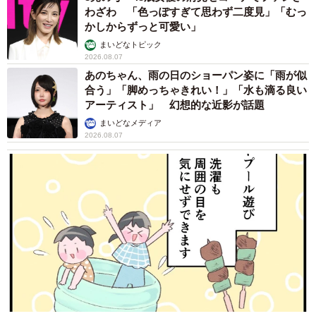
わざわ 「色っぽすぎて思わず二度見」「むっ
していなかった）」（50.0%）や「その人物の間違いを指
かしからずっと可愛い」
摘しようとする正義感から」（41.4%）などが上位とな
まいどなトピック
り、正義感から意図せず加害者になっている人が多い実態
2026.08.07
あのちゃん、雨の日のショーパン姿に「雨が似
が明らかになりました。
合う」「脚めっちゃきれい！」「水も滴る良い
アーティスト」 幻想的な近影が話題
まいどなメディア
2026.08.07
10/14
一般人の誹謗中傷を投稿したソーシャルメディア（提供画像）
なお、「一般人への誹謗中傷について投稿したソーシャル