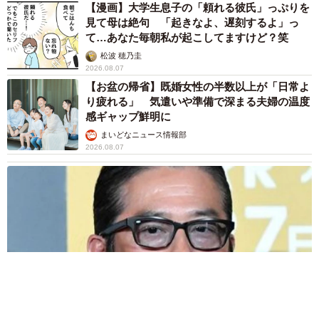
【漫画】大学生息子の「頼れる彼氏」っぷりを
バシー情報の暴露」（35.1％）、「脅迫」（24.0％）など
見て母は絶句 「起きなよ、遅刻するよ」っ
が挙げられたほか、「その他」（11.7％）として、「家庭
て…あなた毎朝私が起こしてますけど？笑
環境について悪口を書き込まれた」「取引先への一斉告発
松波 穂乃圭
メール」などが見られました。
2026.08.07
【お盆の帰省】既婚女性の半数以上が「日常よ
り疲れる」 気遣いや準備で深まる夫婦の温度
感ギャップ鮮明に
まいどなニュース情報部
2026.08.07
13/14
誹謗中傷を受けたソーシャルメディア（提供画像）