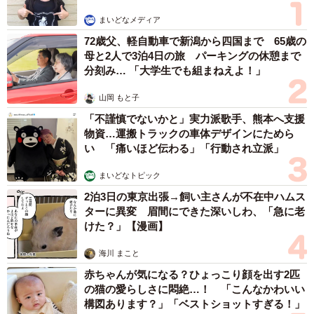
まいどなメディア
72歳父、軽自動車で新潟から四国まで 65歳の
母と2人で3泊4日の旅 パーキングの休憩まで
分刻み… 「大学生でも組まねえよ！」
山岡 もと子
5/14
「不謹慎でないかと」実力派歌手、熊本へ支援
芸能人や有名人の誹謗中傷を投稿したソーシャルメディア（提供画像）
物資…運搬トラックの車体デザインにためら
い 「痛いほど伝わる」「行動され立派」
なお、「芸能人や有名人の誹謗中傷を投稿したソーシャル
まいどなトピック
メディア」については、ダントツで「X（旧Twitter）」
2泊3日の東京出張→飼い主さんが不在中ハムス
（52.1％）が最多に。以下、「匿名掲示板」（20.8%）、
ターに異変 眉間にできた深いしわ、「急に老
「Instagram」「ニュースメディアのコメント欄（Yahoo!ニ
けた？」【漫画】
ュースなど）」（いずれも12.5％）などが挙げられていま
海川 まこと
す。
赤ちゃんが気になる？ひょっこり顔を出す2匹
の猫の愛らしさに悶絶…！ 「こんなかわいい
◇ ◇
構図あります？」「ベストショットすぎる！」