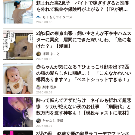
頼まれた高2息子 バイトで稼ぎすぎると扶養
不倫相手の会社の口コミにコメントした」（50代男性）、
を外れて税金や保険料が上がる？【FPが解
説】
「夫が元勤めていた会社への誹謗中傷。残業代の未払いが
もくもくライターズ
2026.08.08
あり過ぎて腹が立ったから」（40代女性）といったコメン
トが寄せられました。
2泊3日の東京出張→飼い主さんが不在中ハムス
ターに異変 眉間にできた深いしわ、「急に老
けた？」【漫画】
海川 まこと
2026.08.08
赤ちゃんが気になる？ひょっこり顔を出す2匹
の猫の愛らしさに悶絶…！ 「こんなかわいい
構図あります？」「ベストショットすぎる！」
梨木 香奈
2026.08.08
酔って転んでアザだらけ ネイルも折れて超悲
9/14
惨 ケガが絶えない夜のお仕事 「病院代」と
一般人への誹謗中傷を投稿した動機（提供画像）
数万円を渡す神客も！【現役キャストに取材】
たかなし 亜妖
さらに、「一般人への誹謗中傷を投稿した動機」について
2026.08.07
3児の母 43歳女優の肩見せコーデでファンざ
は、「正当な批判・論評だと思ったから（誹謗中傷と認識