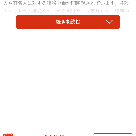
人や有名人に対する誹謗中傷が問題視されています。弁護
士ドットコム株式会社（東京都港区）が実施した「誹謗中
傷」に関する実態調査（2023年版）によると、3.5％の人が
続きを読む
「芸能人や有名人への誹謗中傷コメントをした経験があ
る」と回答しました。また、誹謗中傷を投稿した動機につ
いては、「正当な批判・論評だと思ったから」が最も多く
なったそうです。