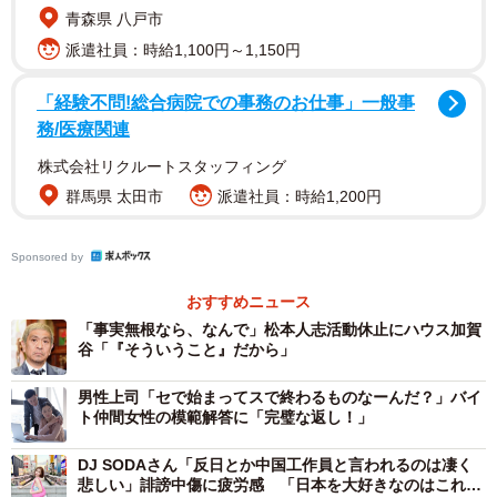
青森県 八戸市
派遣社員：時給1,100円～1,150円
「経験不問!総合病院での事務のお仕事」一般事
務/医療関連
株式会社リクルートスタッフィング
3/14
群馬県 太田市
派遣社員：時給1,200円
有名人へ投稿した誹謗中傷の内容について（提供画像）
Sponsored by
調査によると、全体の3.5％が「芸能人や有名人に誹謗中傷
おすすめニュース
をしたことがある」と回答。そこで、「投稿した誹謗中傷
「事実無根なら、なんで」松本人志活動休止にハウス加賀
谷「『そういうこと』だから」
の内容」について、4種類に分類し、芸能人や有名人に誹謗
中傷をしたことがある48人に複数回答で選んでもらったと
男性上司「セで始まってスで終わるものなーんだ？」バイ
ころ、「容姿や性格、人格に関する悪口」（83.3％）が圧
ト仲間女性の模範解答に「完璧な返し！」
倒的に多くなったほか、「虚偽または真偽不明情報を流
DJ SODAさん「反日とか中国工作員と言われるのは凄く
す」（12.5%）、「プライバシー情報の暴露」「脅迫」
悲しい」誹謗中傷に疲労感 「日本を大好きなのはこれか