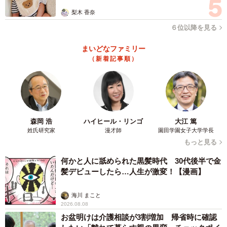
梨木 香奈
６位以降を見る
まいどなファミリー
（新着記事順）
森岡 浩
ハイヒール・リンゴ
大江 篤
6/14
姓氏研究家
漫才師
園田学園女子大学学長
もっと見る
一般人（芸能人や有名人以外）に誹謗中傷したことがあるか（提供画
像）
何かと人に舐められた黒髪時代 30代後半で金
髪デビューしたら…人生が激変！【漫画】
海川 まこと
2026.08.08
お盆明けは介護相談が3割増加 帰省時に確認