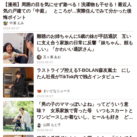
【漫画】周囲の目を気にせず遊べる！洗濯物も干せる！最近人
メディア」については、「X（旧Twitter）」（38.6％）、
気の戸建ての「中庭」 ところが…実際住んでみて分かった後
「匿名掲示板」（37.1%）、「ニュースメディアのコメン
悔ポイント
中瀬 えみ
ト欄（Yahoo!ニュースなど）」（10.0％）などが上位に挙
2026.08.07
げられています。
難聴のお姉ちゃんに5歳の妹が手話通訳 互い
に支え合う家族の日常に反響「妹ちゃん、頼も
しい」「かわいい通訳さん」
◇ ◇
五ヶ瀬 あお
2026.08.07
ラストライブ控えるT-BOLAN森友嵐士 にし
たん社長がTikTok内で独占インタビュー
まいどなニュース
2026.08.07
「男の子のママっぽいよね」ってどういう意
味？ 女系家族で育った母 いつもスカートと
ワンピースしか着ないし、ヒールも好き どの
へんが…
山岡 もと子
2026.08.07
11/14