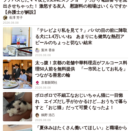
出させちゃった！ 激怒する友人 慰謝料の相場はいくらですか
【弁護士が解説】
長澤 芳子
2026.08.08
8/14
「テレビより私を見て？」パパの目の前に陣取
一般人への誹謗中傷の内容について（提供画像）
る犬に1.4万いいね あまりにも健気な熱烈ア
ピールのちょっと切ない結末
一般人への誹謗中傷の経験がある70人に、その内容を4種類
梨木 香奈
2026.08.08
から選んでもらったところ、こちらも「容姿や性格、人格
太っ腹！京都の老舗中華料理店がフルコース料
に関する悪口」（77.1％）が最多に。ほか、「プライバシ
理50人前を無料提供 「一市民としてお礼を」
ー情報の暴露」（17.1％）、「虚偽または真偽不明情報を
つながる善意の輪
流す」（11.4％）と続きました。
京都新聞社
2026.08.08
ボロボロで不細工なおじいちゃん猫に一目惚
具体的には、「私も書かれたから同じことをした。書かれ
れ エイズだし手がかかるけど…おうちで暮ら
た人の気持ちも考えてみたらいいと思ったから」（40代女
すと「おじ猫」だって可愛くなったよ！
性）、「お客様の声で、匿名で中傷するようなコメントを
鶴野 浩己
2026.08.08
した」（30代女性）、「職場の握りつぶされた不祥事を匿
「夏休みはたくさん働いてほしい」と職場から
名掲示板に投稿した」（50代男性）、「知人女性のダブル