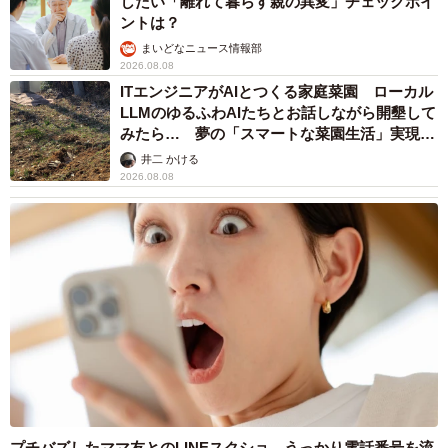
したい「離れて暮らす親の異変」チェックポイ
ントは？
まいどなニュース情報部
2026.08.08
ITエンジニアがAIとつくる家庭菜園 ローカル
LLMのゆるふわAIたちとお話しながら開墾して
みたら… 夢の「スマートな菜園生活」実現な
7/14
るか
井二 かける
2026.08.08
芸能人・有名人と一般人のいずれかに誹謗中傷したことが「ある」と回
答した人の割合（提供画像）
一方、「一般人（芸能人や有名人以外）に誹謗中傷したこ
とがある」と答えた人は全体の5.2％で、「芸能人や有名人
に誹謗中傷をしたことがある」と答えた人を合算すると、
誹謗中傷の経験がある人は7.2％となりました。
プチバズしたママ友とのLINEスクショ うっかり電話番号を流