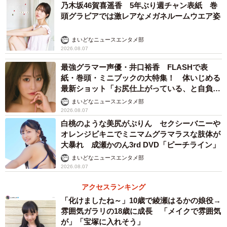
乃木坂46賀喜遥香 5年ぶり週チャン表紙 巻
頭グラビアでは激レアなメガネルームウエア姿
まいどなニュースエンタメ部
2026.08.07
最強グラマー声優・井口裕香 FLASHで表
4/14
紙・巻頭・ミニブックの大特集！ 体いじめる
最新ショット「お尻仕上がっている、と自負し
芸能人や有名人に誹謗中傷を投稿した動機（提供画像）
ています」「いくつになっても理想の身体でい
まいどなニュースエンタメ部
たい」
2026.08.07
さらに、「芸能人や有名人に誹謗中傷を投稿した動機」を
白桃のような美尻がぷりん セクシーバニーや
複数回答で答えてもらったところ、「正当な批判・論評だ
オレンジビキニでミニマムグラマラスな肢体が
と思ったから（誹謗中傷と認識していなかった）」
大暴れ 成瀬かのん3rd DVD「ピーチライン」
（60.4%）、「その人物が事件、不祥事を起こしたから」
まいどなニュースエンタメ部
2026.08.07
（41.7%）などが上位を占め、投稿した当時には正当なも
のだと認識していた実態が浮き彫りになりました。
アクセスランキング
「化けましたね～」10歳で綾瀬はるかの娘役→
雰囲気ガラリの18歳に成長 「メイクで雰囲気
が」「宝塚に入れそう」