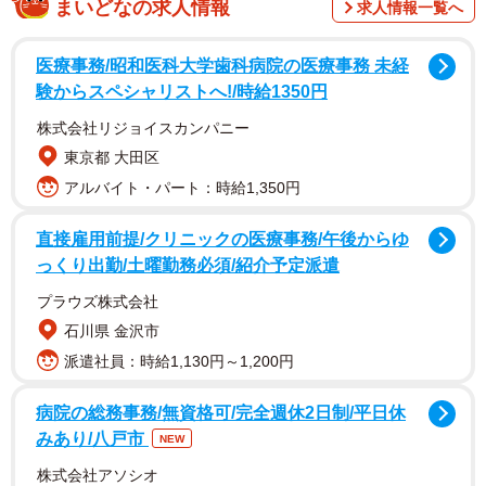
まいどなの求人情報
求人情報一覧へ
調査は、同社が運営する『弁護士ドットコム」の一般会員
医療事務/昭和医科大学歯科病院の医療事務 未経
1355人を対象として、2023年11月～12月の期間にインター
験からスペシャリストへ!/時給1350円
ネットで実施されました。
株式会社リジョイスカンパニー
東京都 大田区
アルバイト・パート：時給1,350円
直接雇用前提/クリニックの医療事務/午後からゆ
っくり出勤/土曜勤務必須/紹介予定派遣
プラウズ株式会社
石川県 金沢市
派遣社員：時給1,130円～1,200円
病院の総務事務/無資格可/完全週休2日制/平日休
2/14
みあり/八戸市
NEW
株式会社アソシオ
芸能人や有名人に誹謗中傷をしたことがあるか（提供画像）