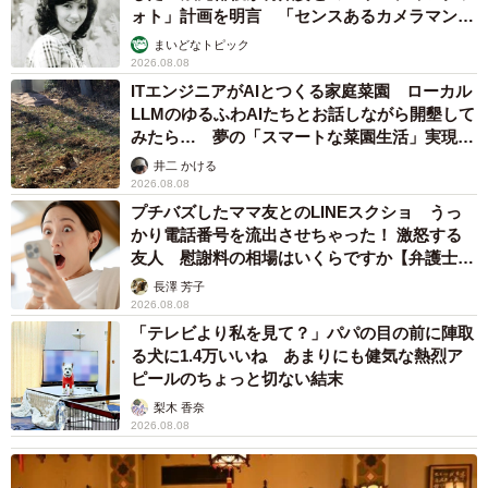
ォト」計画を明言 「センスあるカメラマン求
む」
まいどなトピック
2026.08.08
ITエンジニアがAIとつくる家庭菜園 ローカル
LLMのゆるふわAIたちとお話しながら開墾して
みたら… 夢の「スマートな菜園生活」実現な
るか
井二 かける
2026.08.08
プチバズしたママ友とのLINEスクショ うっ
かり電話番号を流出させちゃった！ 激怒する
友人 慰謝料の相場はいくらですか【弁護士が
解説】
長澤 芳子
2026.08.08
「テレビより私を見て？」パパの目の前に陣取
る犬に1.4万いいね あまりにも健気な熱烈ア
ピールのちょっと切ない結末
梨木 香奈
2026.08.08