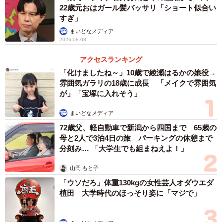
中だという。
22歳元おはガール髪バッサリ「ショート似合い
すぎ」
劇場や映画館、コンサート会場や列車などで事故や犯罪が
まいどなメディア
2026.08.08
起きた場合、チケット購入時に入力した個人情報が手がか
りとなることがある。そのため、自分が購入した座席に座
アクセスランキング
った人物が、盗撮やチカン、盗難などの犯罪行為を行なっ
「化けましたね～」10歳で綾瀬はるかの娘役→
雰囲気ガラリの18歳に成長 「メイクで雰囲気
た場合、予期せぬトラブルに巻き込まれることもあるよう
が」「宝塚に入れそう」
だ。さらに、席を交換した相手が「不正転売」でチケット
を購入していた場合、こちら側も「チケット不正転売禁止
まいどなメディア
法」の罪に問われる可能性がある。
72歳父、軽自動車で新潟から四国まで 65歳の
母と2人で3泊4日の旅 パーキングの休憩まで
分刻み… 「大学生でも組まねえよ！」
「知らないうちに犯罪の片棒を担がされたり、チケットの
規約違反になるという話も見かけました。『席を譲る』と
山岡 もと子
いう行為が、単に善意や思いやりだけの問題じゃないと知
「ウソだろ」体重130kgの女性芸人オダウエダ
り、安易に譲らないように、くれぐれも気をつけて欲しい
植田 大学時代のほっそり姿に「マジで」
と思います」（さぼなすさん）