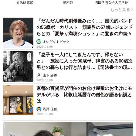
姓氏研究家
漫才師
園田学園女子大学学長
もっと見る
善意につけ込んだ「犯罪」に注意
「だんだん時代劇俳優みたく…」国民的バンド
映画館で働いていた人からは、「お客様同士で座席を勝手
の55歳ボーカリスト 競馬界の57歳レジェンド
に変更したり、空いてる席に移るのはトラブルやクレーム
らとの「夏祭り満喫ショット」に驚きの声続々
の原因になる。指定席の意味を考えて欲しい」という声も
まいどなトピック
2026.08.08
あがっていた。やむを得ない事情がある場合は、客同士の
「息子を一人にしてきたんです、帰らない
トラブルにならないよう、映画館や劇場のスタッフに相談
と」 施設に入った90歳母、障害のある60歳次
してみるのが賢明だ。
男との暮らしは行き詰まり…【司法書士の現場
から】
山下 静香
2026.08.08
通常、事前のオンライン予約時はもちろん、当日券も映画
京都の百貨店が開催のお化け屋敷のお化けにモ
館やみどりの窓口などに設置された自動発券機の画面か
デルがいる 比叡山延暦寺の僧侶が語る伝説と
ら、利用者は希望の「座席」を選び、チケットを購入す
は
る。希望の座席や並びの席が取れなければ、別の日時や上
浅井 佳穂
2026.08.08
映回を選ぶという選択肢もある。
多くの選択肢があるにも関わらず、善意につけ込み「席を