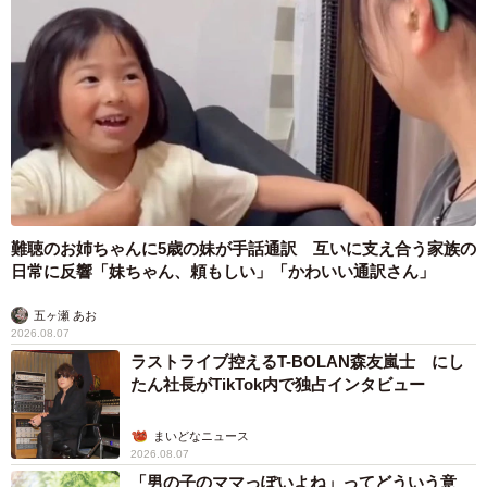
難聴のお姉ちゃんに5歳の妹が手話通訳 互いに支え合う家族の
日常に反響「妹ちゃん、頼もしい」「かわいい通訳さん」
五ヶ瀬 あお
2026.08.07
ラストライブ控えるT-BOLAN森友嵐士 にし
たん社長がTikTok内で独占インタビュー
まいどなニュース
2026.08.07
「男の子のママっぽいよね」ってどういう意