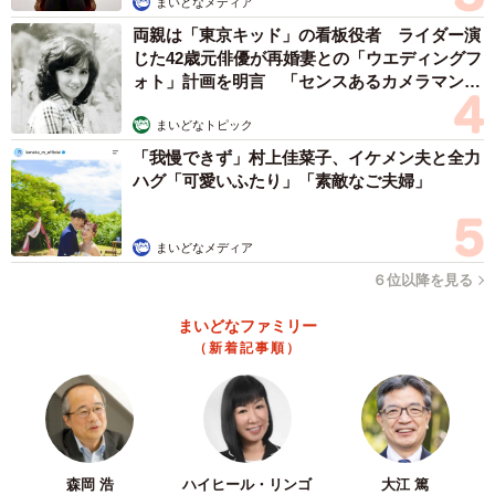
まいどなメディア
両親は「東京キッド」の看板役者 ライダー演
じた42歳元俳優が再婚妻との「ウエディングフ
ォト」計画を明言 「センスあるカメラマン求
む」
まいどなトピック
「我慢できず」村上佳菜子、イケメン夫と全力
ハグ「可愛いふたり」「素敵なご夫婦」
まいどなメディア
６位以降を見る
まいどなファミリー
（新着記事順）
3/5
やむを得ない事情がある場合、客同士のトラブルを避けるため、映画館
森岡 浩
ハイヒール・リンゴ
大江 篤
や会場のスタッフに相談してみるのが賢明だ。