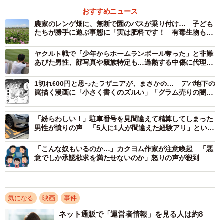
おすすめニュース
その席を挟んだ形で2席を取る。間の1席を誰も買わなけれ
農家のレンゲ畑に、無断で園のバスが乗り付け… 子ども
ば2人で荷物置きに使える、誰かが買ってしまったら席交換
たちが勝手に遊ぶ事態に「実は肥料です！ 有毒生物もい
を持ちかける、という技（手口）が流行ってる』てのがあ
て危険」と注意喚起
ヤクルト戦で「少年からホームランボール奪った」と非難
って、びっくり」
あびた男性、顔写真や親族特定も…過熱する中傷に代理人
弁護士「許されるものではない」
そうツイートしたのは、さぼなすさん。コロナ禍以前はよ
1切れ600円と思ったラザニアが、まさかの… デパ地下の
罠描く漫画に「小さく書くのズルい」「グラム売りの闇」
く映画館を利用していたというさぼなすさんは、「そうい
共感の声が続々
う姑息な人が存在していると知り、えっ、そんな手口があ
「紛らわしい！」駐車番号を見間違えて精算してしまった
るの？と驚きました」と語る。
男性が憤りの声 「5人に1人が間違えた経験アリ」という
データも
「こんな奴もいるのか…」カクヨム作家が注意喚起 「悪
意でしか承認欲求を満たせないのか」怒りの声が殺到
気になる
映画
事件
ネット通販で「運営者情報」を見る人は約8