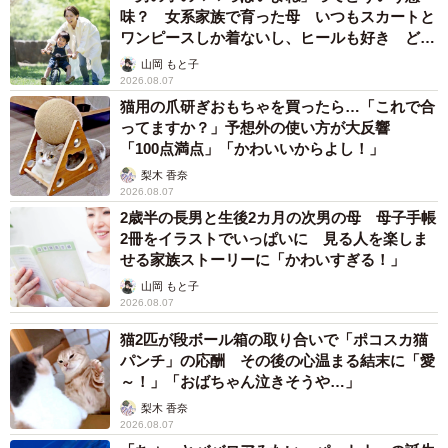
味？ 女系家族で育った母 いつもスカートと
ワンピースしか着ないし、ヒールも好き どの
へんが…
山岡 もと子
2026.08.07
猫用の爪研ぎおもちゃを買ったら…「これで合
ってますか？」予想外の使い方が大反響
「100点満点」「かわいいからよし！」
梨木 香奈
2026.08.07
2歳半の長男と生後2カ月の次男の母 母子手帳
2冊をイラストでいっぱいに 見る人を楽しま
せる家族ストーリーに「かわいすぎる！」
山岡 もと子
2026.08.07
猫2匹が段ボール箱の取り合いで「ポコスカ猫
パンチ」の応酬 その後の心温まる結末に「愛
～！」「おばちゃん泣きそうや…」
梨木 香奈
2026.08.07