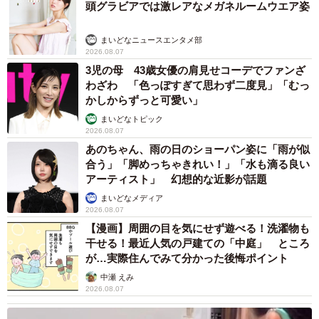
頭グラビアでは激レアなメガネルームウエア姿
まいどなニュースエンタメ部
2026.08.07
3児の母 43歳女優の肩見せコーデでファンざ
わざわ 「色っぽすぎて思わず二度見」「むっ
かしからずっと可愛い」
まいどなトピック
2026.08.07
あのちゃん、雨の日のショーパン姿に「雨が似
合う」「脚めっちゃきれい！」「水も滴る良い
アーティスト」 幻想的な近影が話題
まいどなメディア
2026.08.07
【漫画】周囲の目を気にせず遊べる！洗濯物も
干せる！最近人気の戸建ての「中庭」 ところ
が…実際住んでみて分かった後悔ポイント
中瀬 えみ
2026.08.07