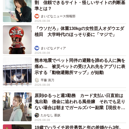
割 信頼できるサイト・怪しいサイトの判断基
準とは？
まいどなニュース情報部
2026.08.08
「ウソだろ」体重130kgの女性芸人オダウエダ
植田 大学時代のほっそり姿に「マジで」
まいどなメディア
2/5
2026.08.08
熊本地震でペット同伴の避難を諦める人に胸を
席を譲らなかった場合、舌打ちされたり、文句を言われることもあると
痛め… 被災ペットの受け入れ先をアプリに表
いう。
示する「動物避難所マップ」が始動
平藤 清刀
ネット上では「譲らないなんて、カップルや子供がかわい
2026.08.08
そう」といった意見も見受けられた。だが悪意のない交換
原則ゆるっと週3勤務 カード支払い日直前は
であっても、そのチケットの規約に座席の変更が禁止され
鬼出勤 借金に追われる風俗嬢 それでも足り
ていた場合は規約違反となる。
ない場合は朝までガールズバー副業【現役キャ
ストに取材】
たかなし 亜妖
2026.08.08
大手シネコン側も事態を把握しており、現在、対応を検討
19歳でハライチ岩井勇気と年の差婚から3年、