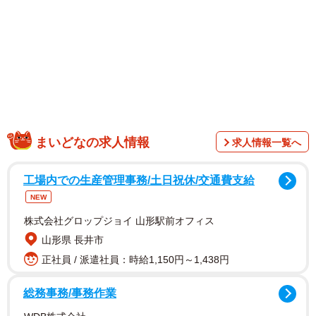
1/5
まいどなの求人情報
予約指定した映画館や新幹線の座席。カップルや親子連れから「座席を
求人情報一覧へ
代わって」と言われ、安易に譲ると大きなトラブルに巻き込まれること
も。
工場内での生産管理事務/土日祝休/交通費支給
NEW
株式会社グロップジョイ 山形駅前オフィス
山形県 長井市
正社員 / 派遣社員：時給1,150円～1,438円
総務事務/事務作業