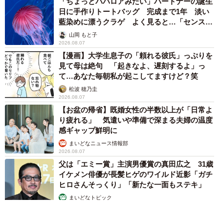
「ちょっとババロアみたい」パートナーの誕生
日に手作りトートバッグ 完成まで1年 淡い
藍染めに漂うクラゲ よく見ると…「センスす
ごい」
山岡 もと子
2026.08.07
【漫画】大学生息子の「頼れる彼氏」っぷりを
見て母は絶句 「起きなよ、遅刻するよ」っ
て…あなた毎朝私が起こしてますけど？笑
松波 穂乃圭
2026.08.07
【お盆の帰省】既婚女性の半数以上が「日常よ
り疲れる」 気遣いや準備で深まる夫婦の温度
感ギャップ鮮明に
まいどなニュース情報部
2026.08.07
父は「エミー賞」主演男優賞の真田広之 31歳
イケメン俳優が長髪ヒゲのワイルド近影「ガチ
ヒロさんそっくり」「新たな一面もステキ」
まいどなトピック
2026.08.07