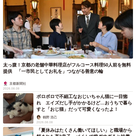
太っ腹！京都の老舗中華料理店がフルコース料理50人前を無料
提供 「一市民としてお礼を」つながる善意の輪
京都新聞社
2026.08.08
ボロボロで不細工なおじいちゃん猫に一目惚
れ エイズだし手がかかるけど…おうちで暮ら
すと「おじ猫」だって可愛くなったよ！
鶴野 浩己
2026.08.08
「夏休みはたくさん働いてほしい」と職場から