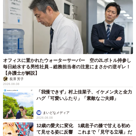
譲って」と持ちかける人物には、なんらかの意図があると
考えてみるべきかもしれない。
オフィスに置かれたウォーターサーバー 空の2Lボトル持参し
毎日給水する男性社員→総務担当者の注意にまさかの逆ギレ！
【弁護士が解説】
長澤 芳子
2026.08.08
「我慢できず」村上佳菜子、イケメン夫と全力
ハグ「可愛いふたり」「素敵なご夫婦」
まいどなメディア
2026.08.08
12歳の愛犬に変化 1歳息子の膝で甘える初め
て見せる姿に反響 これまで「見守る立場」だ