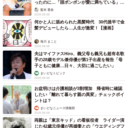
ったのに…「頭ポンポンが愛に満ちている」
「尊…」
4/5
梨木 香奈
2026.08.08
「デートで映画に行くなら事前に席を予約しておく」という声も多くあ
何かと人に舐められた黒髪時代 30代後半で金
がっていた。都心の映画館や劇場ならカップルシートを選ぶという選択
髪デビューしたら…人生が激変！【漫画】
肢もある。
海川 まこと
映画館でカップルに席を譲ってくれと頼まれたって話に、
2026.08.08
いろんな人が意見を述べてる中に
夫はマイファスHiro、義父母も義兄も超有名歌
手の28歳モデル兼俳優が第1子出産を報告「母
「わざと間に１席開けてその席を挟んだ形で２席を取る。
子ともに健康…日々、大切に過ごしたい」
間の１席を誰も買わなければ二人で荷物置きに使える、誰
まいどなトピック
かが買ってしまったら席交換を持ちかける、という技が流
2026.08.08
行ってる」てのがあって、びっくり
お盆明けは介護相談が3割増加 帰省時に確認
したい「離れて暮らす親の異変」チェックポイ
— さぼなす (@Sabo_nasu)
May 6, 2023
ントは？
まいどなニュース情報部
2026.08.08
両親は「東京キッド」の看板役者 ライダー演
じた42歳元俳優が再婚妻との「ウエディングフ