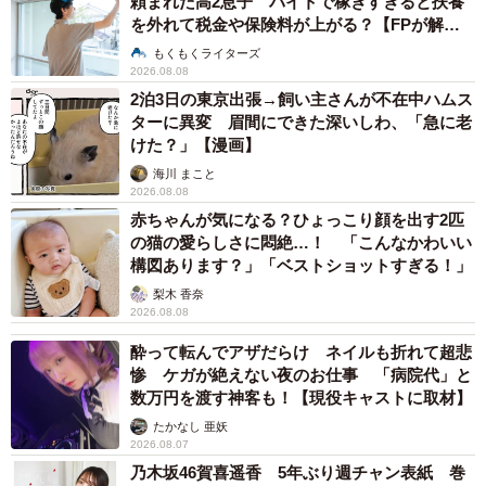
頼まれた高2息子 バイトで稼ぎすぎると扶養
を外れて税金や保険料が上がる？【FPが解
説】
もくもくライターズ
2026.08.08
2泊3日の東京出張→飼い主さんが不在中ハムス
ターに異変 眉間にできた深いしわ、「急に老
けた？」【漫画】
海川 まこと
2026.08.08
赤ちゃんが気になる？ひょっこり顔を出す2匹
の猫の愛らしさに悶絶…！ 「こんなかわいい
構図あります？」「ベストショットすぎる！」
梨木 香奈
2026.08.08
酔って転んでアザだらけ ネイルも折れて超悲
惨 ケガが絶えない夜のお仕事 「病院代」と
数万円を渡す神客も！【現役キャストに取材】
たかなし 亜妖
2026.08.07
乃木坂46賀喜遥香 5年ぶり週チャン表紙 巻