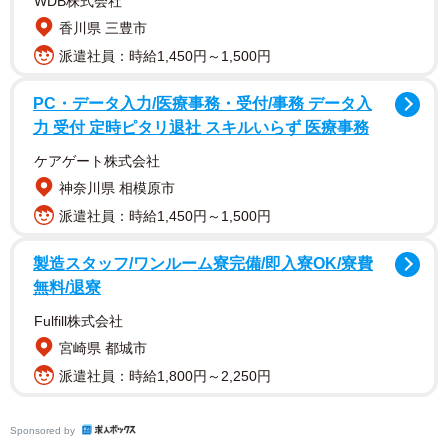
WDB株式会社
香川県 三豊市
派遣社員：時給1,450円～1,500円
PC・データ入力/医療事務・受付/事務 データ入
「席をずれるだけならなぜ代わらないのか理解できない」
力 受付 定時ピタリ退社 スキルいらず 医療事務
「心が狭い」という「
譲るべき
」派と、「窓際席や並びの
ケアゲート株式会社
席がいいなら、なぜ予約しておかないのか？」「自分が予
神奈川県 相模原市
約購入して楽しみにしていた席で見たいと思うことが、な
派遣社員：時給1,450円～1,500円
ぜ”心が狭い”になるのか？」という「
譲らなくていい
」
派。
製造スタッフ/ワンルーム寮完備/即入寮OK/寮費
無料/退寮
賛否両論あるが、実は安易に「席を譲る」ことには思わぬ
Fulfill株式会社
落とし穴があるという。
宮崎県 都城市
派遣社員：時給1,800円～2,250円
大手シネコンも対応を検討中
「映画館でカップルに席を譲ってくれと頼まれたって話、
Sponsored by
いろんな人が意見を述べてる中に『わざと間に1席開けて、