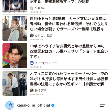
示する「動物避難所マップ」が始動
平藤 清刀
2026.08.08
原則ゆるっと週3勤務 カード支払い日直前は
鬼出勤 借金に追われる風俗嬢 それでも足り
ない場合は朝までガールズバー副業【現役キャ
ストに取材】
たかなし 亜妖
2026.08.08
19歳でハライチ岩井勇気と年の差婚から3年、
22歳元おはガール髪バッサリ「ショート似合い
すぎ」
まいどなメディア
2026.08.08
オフィスに置かれたウォーターサーバー 空の
2Lボトル持参し毎日給水する男性社員→総務担
当者の注意にまさかの逆ギレ！【弁護士が解
説】
長澤 芳子
2026.08.08