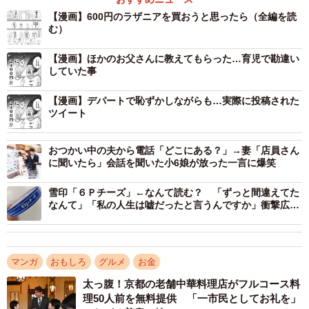
段を聞き返すと「グラム売りなんで」との返事。そう！良
【漫画】600円のラザニアを買おうと思ったら（全編を読
む）
く見てみると値札には600円の前に小さく「100g」とつい
ていたのです！
【漫画】ほかのお父さんに教えてもらった…育児で勘違い
していた事
【漫画】デパートで恥ずかしながらも…実際に投稿された
ツイート
おつかい中の夫から電話「どこにある？」→妻「店員さん
に聞いたら」会話を聞いた小6娘が放った一言に爆笑
雪印「６Ｐチーズ」←なんて読む？ 「ずっと間違えてた
なんて」「私の人生は嘘だったと言うんですか」衝撃広が
る
マンガ
おもしろ
グルメ
お金
太っ腹！京都の老舗中華料理店がフルコース料
理50人前を無料提供 「一市民としてお礼を」