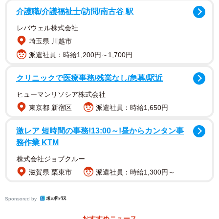
介護職/介護福祉士/訪問/南古谷 駅
漫画「同じ傷を負った方、いると思います」の一コマ（月光もりあさん
Twitterより）
レバウェル株式会社
埼玉県 川越市
派遣社員：時給1,200円～1,700円
クリニックで医療事務/残業なし/急募/駅近
ヒューマンリソシア株式会社
東京都 新宿区
派遣社員：時給1,650円
激レア 短時間の事務!13:00～!昼からカンタン事
務作業 KTM
株式会社ジョブクルー
滋賀県 栗東市
派遣社員：時給1,300円～
Sponsored by
そして、「一切れください」と注文すると「2400円になり
ます」という店員さんの言葉に卒倒しそうになる二人。値
おすすめニュース