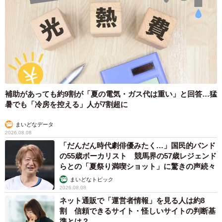
同じ傷を負った方、いると思います。
#デパ地下
1/2
pic.twitter.com/si0StYqqa1
— 月光もりあ(公式) (@_moria_moria_)
April 26, 2023
補助があっても約9割が「夏の電気・ガス代は重い」と回答…猛
暑でも「冷房を控える」人が7割超に
まいどなデータ
2026.08.08
「だんだん時代劇俳優みたく…」国民的バンド
の55歳ボーカリスト 競馬界の57歳レジェンド
らとの「夏祭り満喫ショット」に驚きの声続々
まいどなトピック
2026.08.08
ネット通販で「運営者情報」を見る人は約8
割 信頼できるサイト・怪しいサイトの判断基
準とは？