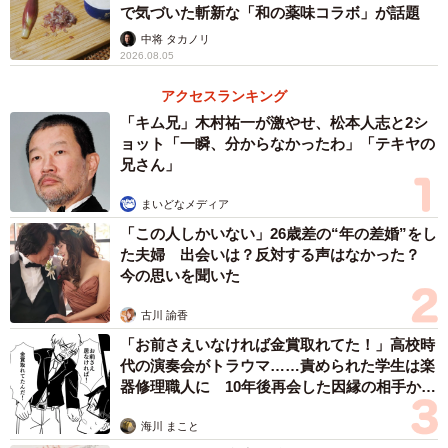
で気づいた斬新な「和の薬味コラボ」が話題
中将 タカノリ
2026.08.05
3/18
アクセスランキング
漫画「同じ傷を負った方、いると思います」の一コマ（月光もりあさん
「キム兄」木村祐一が激やせ、松本人志と2シ
Twitterより）
ョット「一瞬、分からなかったわ」「テキヤの
兄さん」
「このグラム売りの騙しやめて！！600円と思うて！！一切
まいどなメディア
れだいたい2000円ぐらいしますて書いといて！！急に衝撃
「この人しかいない」26歳差の“年の差婚”をし
的な値段突き付けられても「下さい」て言ってる手前もう
た夫婦 出会いは？反対する声はなかった？
断れんのよ！！」と思いがあふれ出すも、なんとか恥をし
今の思いを聞いた
のびつつ「や…やっぱりやめときます」と店員に伝えた月
古川 諭香
光さん。自ら「世界一ダサい客やん！！」と自虐。奥さん
「お前さえいなければ金賞取れてた！」高校時
が一緒だったことでなんとか気まずい雰囲気に打ち勝ち、
代の演奏会がトラウマ……責められた学生は楽
伝えることができたそうです。
器修理職人に 10年後再会した因縁の相手から
思わぬ申し出【漫画】
海川 まこと