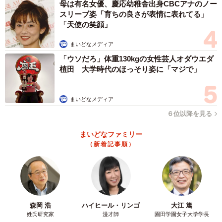
母は有名女優、慶応幼稚舎出身CBCアナのノー
スリーブ姿「育ちの良さが表情に表れてる」
「天使の笑顔」
まいどなメディア
「ウソだろ」体重130kgの女性芸人オダウエダ
植田 大学時代のほっそり姿に「マジで」
まいどなメディア
６位以降を見る
まいどなファミリー
（新着記事順）
森岡 浩
ハイヒール・リンゴ
大江 篤
姓氏研究家
漫才師
園田学園女子大学学長