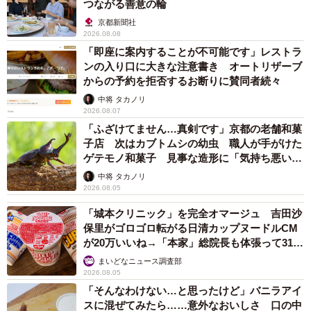
つながる善意の輪
2/18
京都新聞社
2026.08.08
漫画「同じ傷を負った方、いると思います」の一コマ（月光もりあさん
「即座に案内することが不可能です」レストラ
Twitterより）
ンの入り口に大きな注意書き オートリザーブ
からの予約を拒否するお断りに賛同者続々
「誰がラザニアに2400円出すん？！ランチ2人分やん！！
中将 タカノリ
俺たちこれからピクニックなのに誰がレジャーシートの上
2026.08.07
で一切れのラザニア食うん！？だったら店内で食いたい
「ふざけてません…真剣です」京都の老舗和菓
わ！高すぎるて！！」と心の声で叫ぶ月光さん。
子店 次はカブトムシの幼虫 職人が手がけた
ゲテモノ和菓子 見事な造形に「気持ち悪いく
らいリアル」
中将 タカノリ
2026.08.05
「城本クリニック」を完全オマージュ 吉田沙
保里がゴロゴロ転がる日清カップヌードルCM
が20万いいね→「本家」総院長も体張って31万
いいね
まいどなニュース調査部
2026.08.05
「そんなわけない…と思ったけど」バニラアイ
スに混ぜてみたら……意外なおいしさ 口の中