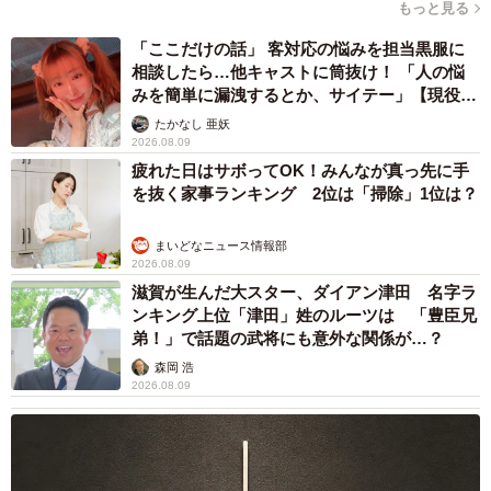
もっと見る
4/18
「ここだけの話」 客対応の悩みを担当黒服に
相談したら…他キャストに筒抜け！ 「人の悩
金額を知らされてからの漫画内二人のTシャツ文字が「デマ地下」に。つ
みを簡単に漏洩するとか、サイテー」【現役キ
いつい本音が…（月光もりあさんTwitterより）
ャストに取材】
たかなし 亜妖
2026.08.09
この投稿に、
疲れた日はサボってOK！みんなが真っ先に手
「わかりみしかない」
を抜く家事ランキング 2位は「掃除」1位は？
「個体のグラム売り撤廃してほしい」
「正直に値段書いちゃったら買う人おらんよね」
まいどなニュース情報部
2026.08.09
「g売りの闇」
滋賀が生んだ大スター、ダイアン津田 名字ラ
「「100gだとどれくらいの量になりますか？」と聞いちゃ
ンキング上位「津田」姓のルーツは 「豊臣兄
います」
弟！」で話題の武将にも意外な関係が…？
「わかる！二人分で5000円消えたことある！」
森岡 浩
2026.08.09
「角煮がすごく危ないですW」
「小さくグラム数書くのはズルいwww」
「なぜ（1切れ）でやってくれないのか！！！！」
「器に盛り付けたあとに引き下がれないのよ…量り売りは