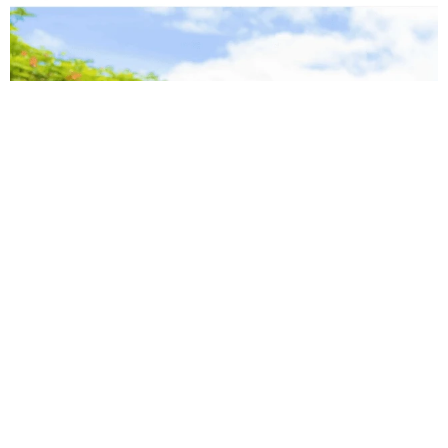
「我慢できず」村上佳菜子、イケメン夫と全力ハグ「可愛いふ
たり」「素敵なご夫婦」
まいどなメディア
2026.08.08
12歳の愛犬に変化 1歳息子の膝で甘える初め
て見せる姿に反響 これまで「見守る立場」だ
ったのに…「頭ポンポンが愛に満ちている」
「尊…」
梨木 香奈
2026.08.08
何かと人に舐められた黒髪時代 30代後半で金
髪デビューしたら…人生が激変！【漫画】