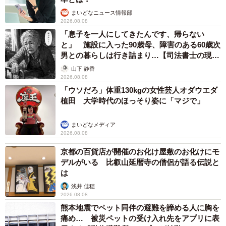
まいどなニュース情報部
2026.08.08
「息子を一人にしてきたんです、帰らない
と」 施設に入った90歳母、障害のある60歳次
男との暮らしは行き詰まり…【司法書士の現場
から】
山下 静香
2026.08.08
「ウソだろ」体重130kgの女性芸人オダウエダ
植田 大学時代のほっそり姿に「マジで」
まいどなメディア
2026.08.08
京都の百貨店が開催のお化け屋敷のお化けにモ
デルがいる 比叡山延暦寺の僧侶が語る伝説と
は
浅井 佳穂
2026.08.08
熊本地震でペット同伴の避難を諦める人に胸を
痛め… 被災ペットの受け入れ先をアプリに表