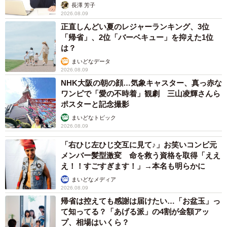
アカウンセラーが解説】
ょ2人で話して断りました。気まずくてあまり店員さんの方
長澤 芳子
2026.08.09
は見れなかったのですがおそらく無表情でしたね。
正直しんどい夏のレジャーランキング、3位
「帰省」、2位「バーベキュー」を抑えた1位
――その後は何か購入を？
は？
まいどなデータ
2026.08.09
数百円の豚まんと焼売買いました（笑）。ピクニックは気
NHK大阪の朝の顔…気象キャスター、真っ赤な
候もよく最高でした。
ワンピで「愛の不時着」観劇 三山凌輝さんら
ポスターと記念撮影
――楽しいピクニックになり何よりです。奥さんと今後の
まいどなトピック
教訓等何かお話は？
2026.08.09
「右ひじ左ひじ交互に見て♪」お笑いコンビ元
デパ地下はたまにしか行きませんが、今後は必ずグラム売
メンバー髪型激変 命を救う資格を取得「ええ
え！！すごすぎます！」→本名も明らかに
りか確認しようと決めました。コメントで「安くしろとか
まいどなメディア
そういうのではなく、一人分の値段の目安が分かれば、自
2026.08.09
分の財布と相談して高ければ買わないし、こういう気まず
帰省は控えても感謝は届けたい…「お盆玉」っ
い思いしなくて済むって話だよな」という意見をいただ
て知ってる？「あげる派」の4割が金額アッ
プ、相場はいくら？
き、まさに言いたいことだ！と思いました。