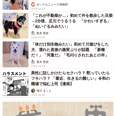
まいどなニュース情報部
2026.08.09
◇ ◇
「これが不動柴か…」初めて外を散歩した豆柴
→2分後、足元でうるうる 「かわいすぎる」
キラキラ美味しいものが並ぶデパ地下。よくよく見ると理
「ぬいぐるみみたい」
解できることなのですが、食材の魅力に気をとられてつい
梨木 香奈
2026.08.09
つい見落としがちです。デパ地下に潜む罠…量り売り、1切
「体だけ別生物みたい」初めて川遊びをした
れなどの価格表記はしっかりと確認を！
犬、濡れた直後の激変ぶりが話題 「新種
だ！」「河童だ」「毛刈りされたあとの羊」
月光もりあさんは温かくユーモアにあふれた日常や育児の
梨木 香奈
2026.08.09
様子を漫画にしてSNSに投稿しています。
異性に話しかけたらセクハラ？ 黙っていたら
フキハラ？ 「最近、生きるの難しい」令和の
【月光もりあさん関連情報】
職場で悩む上司【漫画】
■ブログ「おれのあたまのなか」
https://moria.blog.jp/
海川 まこと
2026.08.09
■Twitter
https://twitter.com/_moria_moria_
■Instagram
https://www.instagram.com/orenoatamanonaka/