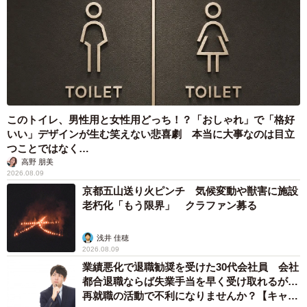
wwwww」
と、同じ経験のある方々から共感の声が続々と届いていま
す。
月光もりあさんにお話を聞いてみました。
このトイレ、男性用と女性用どっち！？「おしゃれ」で「格好
今後は必ずグラム売りか確認します
いい」デザインが生む笑えない悲喜劇 本当に大事なのは目立
つことではなく…
――デパ地下での出来事、焦りましたね。
高野 朋美
2026.08.09
総菜買ってピクニックする予定で。駅ビルのデパ地下に寄
京都五山送り火ピンチ 気候変動や獣害に施設
った時のエピソードです。
老朽化「もう限界」 クラファン募る
浅井 佳穂
――ラザニアの金額に奥さんもほぼ同じ感覚で「!?」とな
2026.08.09
っておられたかと。
業績悪化で退職勧奨を受けた30代会社員 会社
都合退職ならば失業手当を早く受け取れるが…
ママは「待って?!」て声に出しました（笑）。ごにょごに
再就職の活動で不利になりませんか？【キャリ