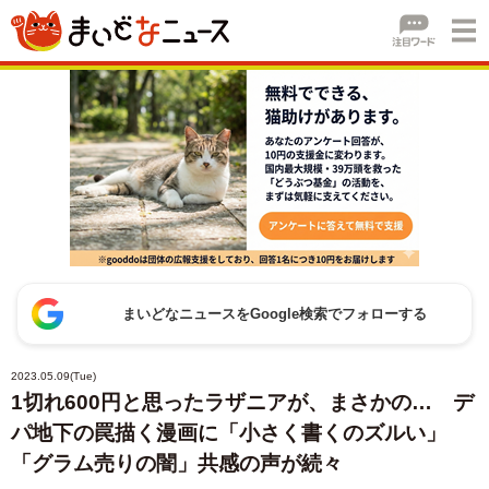
まいどなニュースをGoogle検索でフォローする
2023.05.09(Tue)
1切れ600円と思ったラザニアが、まさかの… デ
パ地下の罠描く漫画に「小さく書くのズルい」
「グラム売りの闇」共感の声が続々