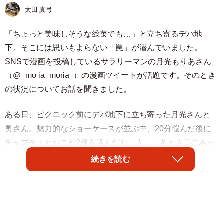
太田 真弓
「ちょっと美味しそうな総菜でも…」と立ち寄るデパ地
下。そこには思いもよらない「罠」が潜んでいました。
SNSで漫画を投稿しているサラリーマンの月光もりあさん
（@_moria_moria_）の漫画ツイートが話題です。そのとき
の状況についてお話を聞きました。
ある日、ピクニック前にデパ地下に立ち寄った月光さんと
奥さん。魅力的なショーケースが並ぶ中、20分悩んだ後に
チャプチェとおこわ2種を選んだお二人。「あと入口にあっ
たラザニア」「いーねー」と意気投合し、400円・600円と
続きを読む
見えるラザニアを売る2つのお店から「美味しそう」と値段
が高い方のお店のラザニアを選びます。