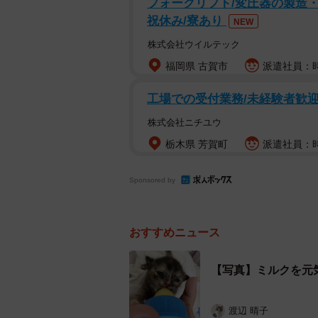
フォークリフト/変圧器の製造・
祝休み/寮あり
NEW
株式会社ウイルテック
福岡県 古賀市
派遣社員：時
工場での受付業務/未経験者歓
株式会社ニチユウ
栃木県 芳賀町
派遣社員：時給
Sponsored by
おすすめニュース
【写真】ミルクを元
渡辺 晴子