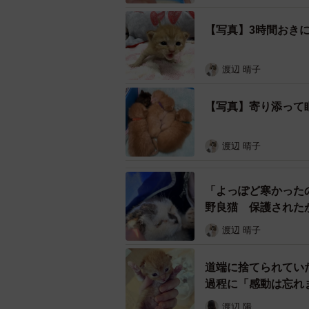
【写真】3時間おき
渡辺 晴子
6匹保護されたが、そのうち1匹は死ん
発見者が警察に通報→警察官と
【写真】寄り添って
ンティア団体が引き取る
渡辺 晴子
子猫たちが保護されたのは4月25日
たちを動物病院へ連れて行き、急い
「よっぽど寒かった
保護時の子猫について「目が開いて
野良猫 保護された
定生後5、6日くらいとみられます。
渡辺 晴子
た」とメンバー。さらに、現在の様
せてくれます。まだよちよちですが
道端に捨てられてい
の飲み方からもおっとりしている子
過程に「感動は忘れ
て本当に飽きません」と、すくすく
渡辺 陽