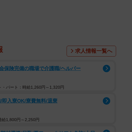
子猫6匹のうち1匹は死んでいたといいます。
引き取ったという「レスキューさくら会」のメンバーは
つるされるなんて、やり方もひどすぎて絶句です。残念
まだ目も開いていない5匹の小さな命たち。助かって良か
らどうなっていたことか。動物の遺棄は犯罪だというこ
報
求人情報一覧へ
す。
会保険完備の職場で介護職/ヘルパー
・パート：時給1,260円～1,320円
即入寮OK/寮費無料/退寮
1,800円～2,250円