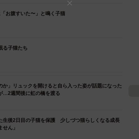
に「お腹すいた〜」と鳴く子猫
2/5
でいた…5匹の子猫たちは無事（「レスキューさくら会」提供）
保健所職員が現場へ、子猫たちを保護→ボラ
眠る子猫たち
。引き取った「レスキューさくら会」のメンバーは子猫
で授乳してもらったそうです。
のか」リュックを開けると自ら入った姿が話題になった
いない、またへその緒がついている子もいたことから推
が…2週間後に虹の橋を渡る
授乳してもらい、保護して3日目には体重も増えまし
子は「きっちり3時間おきにはお腹空いたと鳴いて知ら
ずいぶんと広範囲で動くようになってきました。ミルク
た生後2日目の子猫を保護 少しづつ猫らしくなる成長
や自己主張の強い子などすでに性格もバラバラで見てい
ません」
育っている姿に目を細めます。