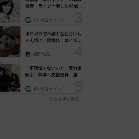
役者 ライダー演じた42歳元
俳優が再婚妻との「ウエディ
ングフォト」計画を明言
まいどなトピック
「センスあるカメラマン求
む」
ボロボロで不細工なおじいち
ゃん猫に一目惚れ エイズだ
し手がかかるけど…おうちで
暮らすと「おじ猫」だって可
鶴野 浩己
愛くなったよ！
「不謹慎でないかと」実力派
歌手、熊本へ支援物資…運搬
トラックの車体デザインにた
めらい 「痛いほど伝わる」
まいどなトピック
「行動され立派」
６位以降を見る