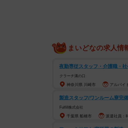
確認して保護に至ったとのこと。また
保健所から連絡があり、子猫たちを
「ビニール袋に入れられたまま木に
ながら1匹は亡くなっていました…
ったですが、発見が遅くなっていた
まいどなの求人情
とをあらためて訴えたい」と話しま
夜勤専従スタッフ・介護職・社
クラーチ溝の口
神奈川県 川崎市
アルバイト
製造スタッフ/ワンルーム寮完備/
Fulfill株式会社
千葉県 船橋市
派遣社員：時給