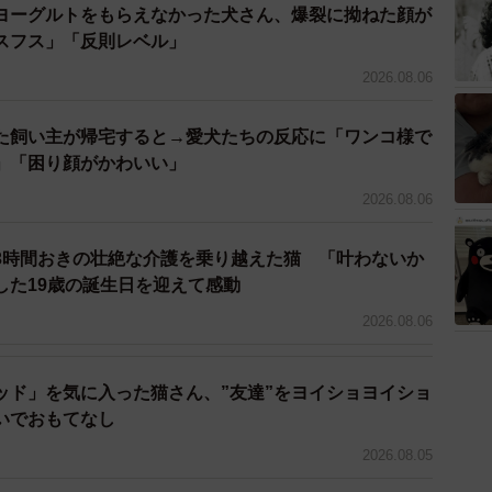
ヨーグルトをもらえなかった犬さん、爆裂に拗ねた顔が
スフス」「反則レベル」
2026.08.06
た飼い主が帰宅すると→愛犬たちの反応に「ワンコ様で
」「困り顔がかわいい」
2026.08.06
3時間おきの壮絶な介護を乗り越えた猫 「叶わないか
した19歳の誕生日を迎えて感動
2026.08.06
ッド」を気に入った猫さん、”友達”をヨイショヨイショ
いでおもてなし
3/5
2026.08.05
飲む子猫（「レスキューさくら会」提供）