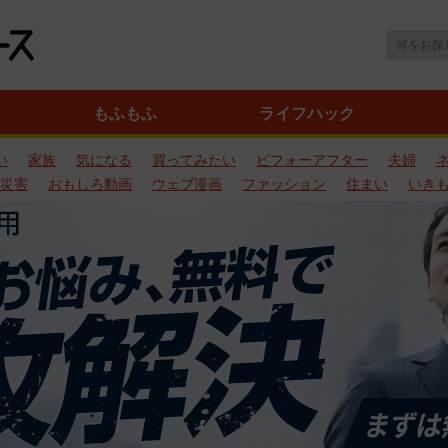
もふもふ
ライフハック
い
家族
気になる
買ってみたい
ビフォーアフター
夫婦
災害
おもしろ動画
ウェブ漫画
ファッション
住まい
いき