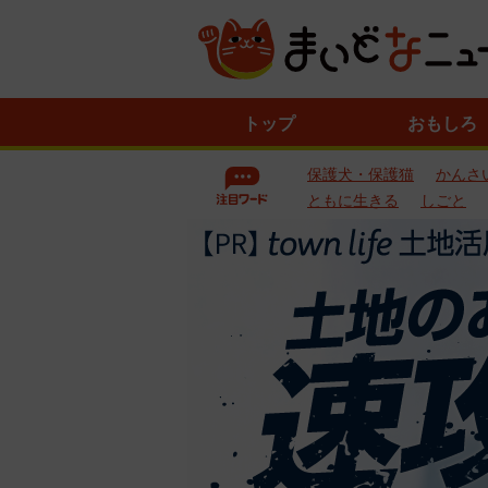
ニ
トップ
おもしろ
ュ
ー
保護犬・保護猫
かんさ
ス
一
ともに生きる
しごと
覧