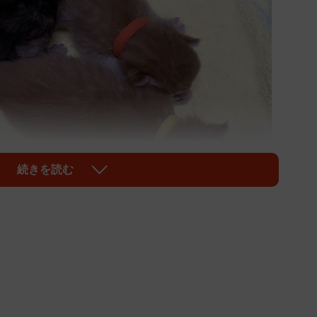
続きを読む
1/5
袋に入れられ木につるされていたことが分かった（「レスキューさく
ら会」提供）
ビニール袋に入れられ木につるされていたことが分かりま
スキューさくら会」（@sakurakai1122）による
察に通報。警察官と保健所職員がそれぞれ現場に到着、