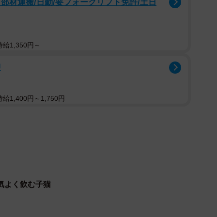
部材運搬/日勤/要フォークリフト免許/土日
給1,350円～
迎
1,400円～1,750円
気よく飲む子猫