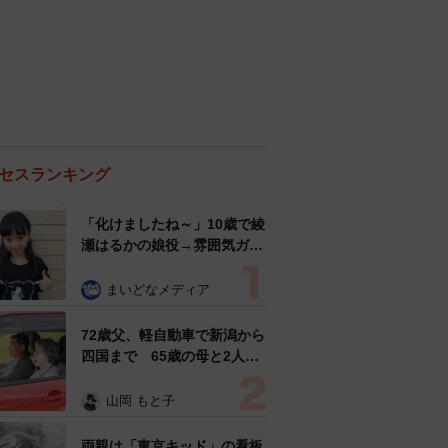
セスランキング
「化けましたね～」10歳で綾
瀬はるかの娘役→雰囲気ガラ
リの18歳に成長 「メイクで
雰囲気が」「宝塚に入れそ
まいどなメディア
う」
72歳父、軽自動車で新潟から
四国まで 65歳の母と2人で
3泊4日の旅 パーキングの休
憩まで分刻み… 「大学生で
山岡 もと子
も組まねえよ！」
両親は「東京キッド」の看板