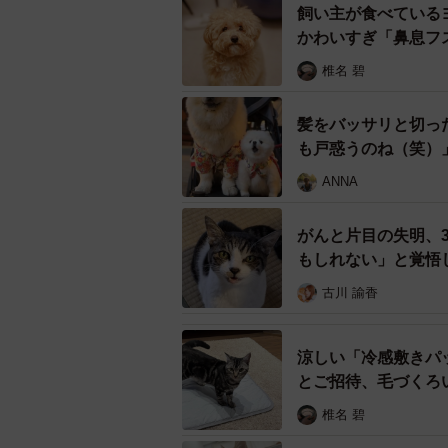
飼い主が食べている
かわいすぎ「鼻息フ
椎名 碧
髪をバッサリと切っ
も戸惑うのね（笑）
ANNA
がんと片目の失明、
もしれない」と覚悟
古川 諭香
涼しい「冷感敷きパ
とご招待、毛づくろ
椎名 碧
ミルクを元気よく