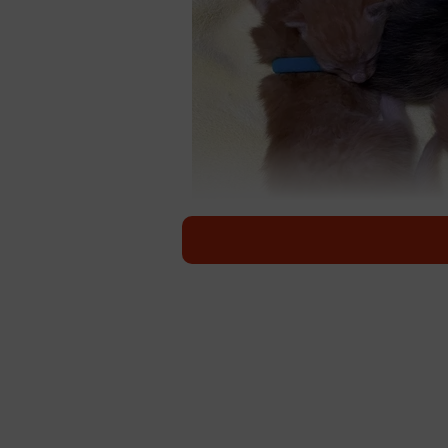
熊本県内で4月下旬、6匹の子猫がビニール
熊本県内で4月下旬、6匹の子猫が
した。同県の保健所ボランティア団体「レ
と、通行人が子猫たちを発見し、警