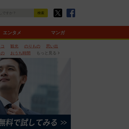
エンタメ
マンガ
ネコ
観光
のりもの
思い出
もの
おうち時間
もっと見る