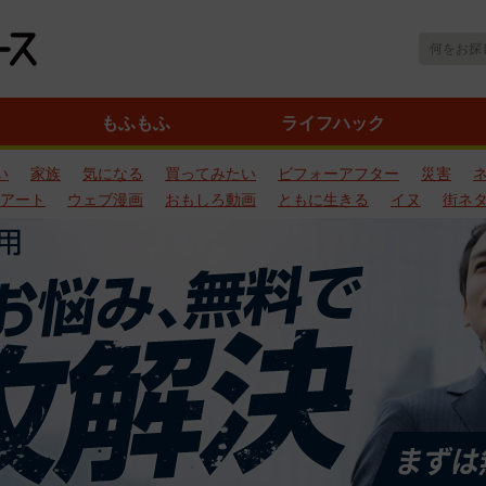
もふもふ
ライフハック
い
家族
気になる
買ってみたい
ビフォーアフター
災害
アート
ウェブ漫画
おもしろ動画
ともに生きる
イヌ
街ネ