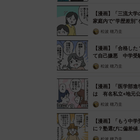
【漫画】「三流大学
家庭内で“学歴差別”
松波 穂乃圭
【漫画】「合格した
て自己嫌悪 中学受
ば？
松波 穂乃圭
喜ばしいけど、ちょっと複雑
【漫画】「医学部進
もちろん、合格は息子自身の努力の
は 有名私立+地元
たことは何より嬉しく、親としても
松波 穂乃圭
しかし、「親の学歴を超えた＝自分
【漫画】「もう中学
ありました。
に？塾選びに偏差値
松波 穂乃圭