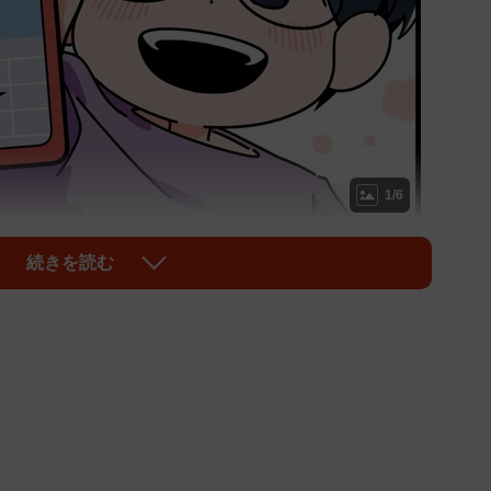
1/6
、スマホの画面では、驚くような“やり取り”がされていました
続きを読む
はこの春から第一志望の大学に進学することになりまし
ル管理、試験本番の準備など、家族にとっても長く緊張
・私立を含めて4大学7学部を受験。試験当日の緊張
日々、受験料の高さにため息をついたことなども、今と
。