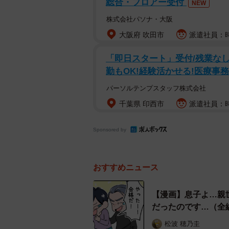
総合・フロアー受付
NEW
「おれの親はFランの△△大だから
株式会社パソナ・大阪
「オレたち、親の遺伝子越えだな」
大阪府 吹田市
派遣社員：時
「遺伝子越え2世だな」
「即日スタート」受付/残業なし/
……遺伝子越え？
勤もOK!経験活かせる!医療事務
パーソルテンプスタッフ株式会社
彼らの言う「遺伝子越え」とは、「
千葉県 印西市
派遣社員：時
合格を喜ぶ流れのなかで、さりげな
Sponsored by
交じりに表現していたのです。
おすすめニュース
【漫画】息子よ…親
だったのです…（全
松波 穂乃圭