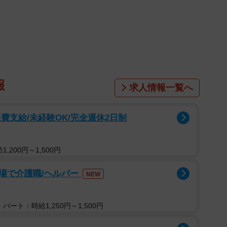
、合格発表の瞬間。家族全員でパソコンの前に並び、息
ございます」の文字に、思わず家族みんなで歓声を上げ
報
求人情報一覧へ
れた瞬間でした。
ホを見ながらクスクス笑っています。
費支給/未経験OK/完全週休2日制
,200円～1,500円
良かったねと思ったのも束の間、受験結果を報告し合っ
場で介護職/ヘルパー
NEW
のやり取りが目に入りました。そこではちょっと驚くよ
。
パート：時給1,250円～1,500円
文系だからさ オレの結果、超喜んでる」