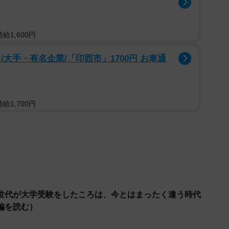
さ うちもすげー喜んでる」
給1,600円
大手・有名企業/「印西市」1700円 お車通
親の学歴を越えた」という意味のようです。
給1,700円
く親の学歴を引き合いに出し、それを超えたことを冗談
世代が大学受験をしたころは、今とはまったく違う時代
編を読む）