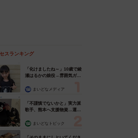
セスランキング
「化けましたね～」10歳で綾
瀬はるかの娘役→雰囲気ガラ
リの18歳に成長 「メイクで
雰囲気が」「宝塚に入れそ
まいどなメディア
う」
「不謹慎でないかと」実力派
歌手、熊本へ支援物資…運搬
トラックの車体デザインにた
めらい 「痛いほど伝わる」
まいどなトピック
「行動され立派」
「そのままにしといてくださ