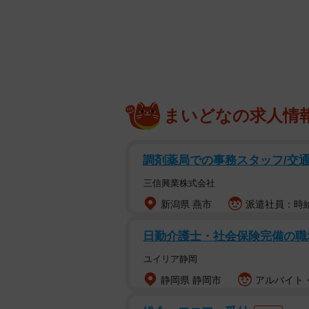
Yさんが特に印象に残っているのは
子が受験番号を入力します。
「……おっ！きた！！！」
画面に表示された「合格おめでとう
まいどなの求人情
ました。これまでの長い努力が報わ
そんな祝福ムードの中、息子がスマ
調剤薬局での事務スタッフ/交通
三信興業株式会社
「ほら、友だちも合格したって！」
新潟県 燕市
派遣社員：時給1
そう言って画面を見せてくる息子。
日勤介護士・社会保険完備の職
ている友人たちとのグループトーク
ユイリア静岡
うな会話が繰り広げられていました
静岡県 静岡市
アルバイト・
「うちの親、1浪して私立〇〇大の