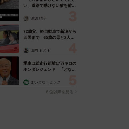
い」道路で動けない猫を前に
返された一言… 懸命に生き
ようとした4日間 「命の重
渡辺 晴子
さはみんな同じ」保護団体代
表の訴え
72歳父、軽自動車で新潟から
四国まで 65歳の母と2人で
3泊4日の旅 パーキングの休
憩まで分刻み… 「大学生で
山岡 もと子
も組まねえよ！」
愛車は総走行距離17万キロの
ホンダレジェンド 「どなた
か欲しい方が居たら」 大御
所漫才師が譲渡の意向
まいどなトピック
６位以降を見る