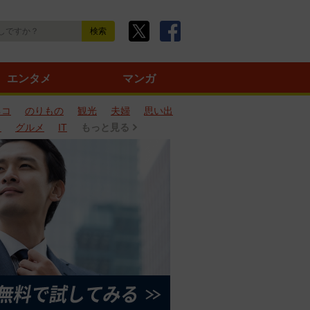
エンタメ
マンガ
ネコ
のりもの
観光
夫婦
思い出
タ
グルメ
IT
もっと見る