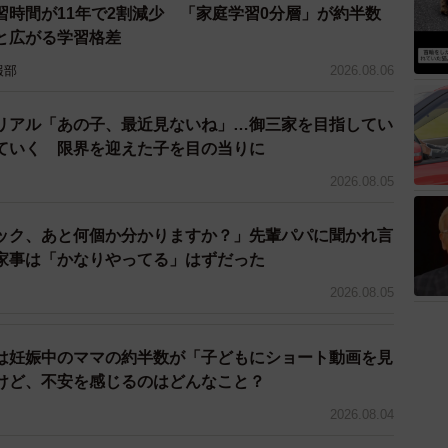
習時間が11年で2割減少 「家庭学習0分層」が約半数
と広がる学習格差
う」
報部
2026.08.06
心から嬉しいもの。「親の遺伝子を越えた」なんて言わ
の成長を願い続ける存在なのです。そして、彼らがいつ
リアル「あの子、最近見ないね」…御三家を目指してい
伝子越え！」なんて言われたとき、初めて今の私たちの
ていく 限界を迎えた子を目の当りに
2026.08.05
いる息子に、Yさんは心の中で静かに語りかけました。
ック、あと何個か分かりますか？」先輩パパに聞かれ言
家事は「かなりやってる」はずだった
いつか、あなたも親の気持ちを知る日が来るでしょう」
2026.08.05
は妊娠中のママの約半数が「子どもにショート動画を見
けど、不安を感じるのはどんなこと？
2026.08.04