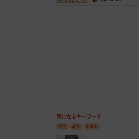
「学歴がすべてじゃないよ！」と叫
ます。高いランクの大学を目指そう
きた努力の結果はしっかり認めたい
す。
とはいえ、「オレの親はFランだか
親の努力は伝わっているのか
思い返せば、Yさんたち親世代が大
「親の学歴を超えた」と軽く言うけれ
選択肢の幅も、家庭や社会の経済状
「Fラン」や「私立文系」と簡単に
気になるキーワード
ぞれの環境で必死に頑張ってきた親
家族
教育
子育て
ません。この先、彼らが社会に出た
いつか理解できる日が来るのでしょ