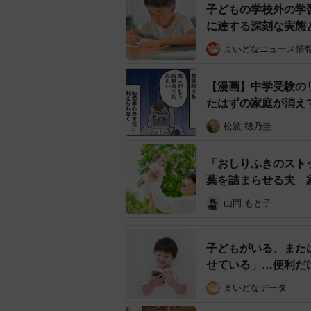
子どもの学校外の学
に達する深刻な実態
それでも、やっぱり「おめでと
まいどなニュース情
とはいえ、息子の合格は親としては
れても、結局のところ、親は子ども
【漫画】中学受験の
か親になり、自分の子どもから「遺
たはずの家庭が消え
気持ちがわかるのかもしれません。
松波 穂乃圭
春からの新生活に胸をふくらませて
「おしりふきのスト
葉を詰まらせる夫 
「息子よ、本当に合格おめでとう。
山岡 もと子
子どもがいる、また
せている」…便利だ
まいどなデータ