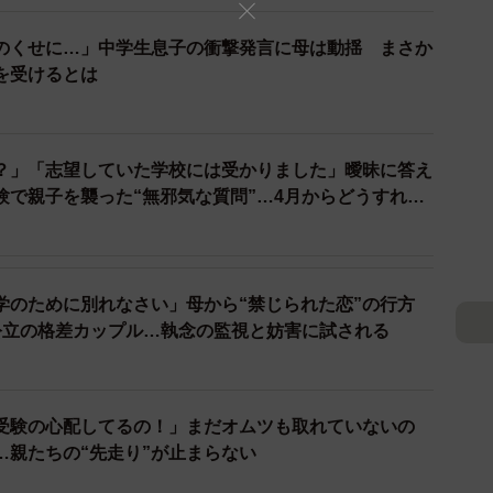
のくせに…」中学生息子の衝撃発言に母は動揺 まさか
を受けるとは
？」「志望していた学校には受かりました」曖昧に答え
験で親子を襲った“無邪気な質問”…4月からどうすれ
2/6
学のために別れなさい」母から“禁じられた恋”の行方
たまもの。Yさんにとっても、息子が志望校に合格でき
公立の格差カップル…執念の監視と妨害に試される
誇らしく思います。
たちはすごい」というノリには、少し引っかかるものが
受験の心配してるの！」まだオムツも取れていないの
…親たちの“先走り”が止まらない