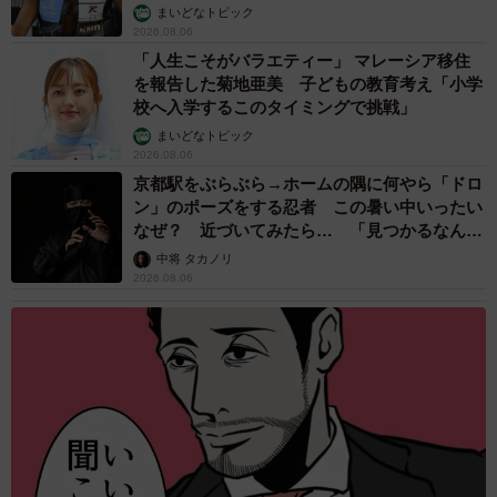
まいどなトピック
2026.08.06
「人生こそがバラエティー」 マレーシア移住
を報告した菊地亜美 子どもの教育考え「小学
校へ入学するこのタイミングで挑戦」
まいどなトピック
2026.08.06
京都駅をぶらぶら→ホームの隅に何やら「ドロ
ン」のポーズをする忍者 この暑い中いったい
なぜ？ 近づいてみたら… 「見つかるなんて
未熟」
中将 タカノリ
2026.08.06