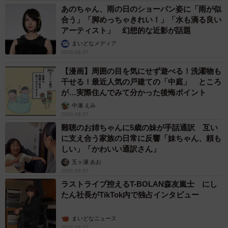
あのちゃん、雨の日のショーパン姿に「雨が似
合う」「脚めっちゃきれい！」「水も滴る良い
アーティスト」 幻想的な近影が話題
まいどなメディア
2026.08.07
【漫画】周囲の目を気にせず遊べる！洗濯物も
干せる！最近人気の戸建ての「中庭」 ところ
が…実際住んでみて分かった後悔ポイント
中瀬 えみ
2026.08.07
難聴のお姉ちゃんに5歳の妹が手話通訳 互い
に支え合う家族の日常に反響「妹ちゃん、頼も
しい」「かわいい通訳さん」
五ヶ瀬 あお
2026.08.07
ラストライブ控えるT-BOLAN森友嵐士 にし
たん社長がTikTok内で独占インタビュー
まいどなニュース
2026.08.07