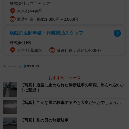
通路に駐車されて奥に入れず
株式会社ラブキャリア
東京都 中央区
投稿したのは、三重県四日市市で働く男性。無断駐車され
派遣社員：時給1,800円～2,000円
た土地は、いわゆる「旗竿地」。車店の隣に車1.5台分ほど
が通れる通路があり、その奥に空きスペースと倉庫がある
病院の医師事務・作業補助スタッフ
形状になっている。男性は、通路も含めた土地を会社名義
株式会社H&L
で借りているという。
東京都 葛飾区
派遣社員：時給1,400円～
男性によると、車店の代表とは面識があり、「繁忙期は1台
Sponsored by
くらいなら止めてもいい」と近隣のよしみで許可してい
た。しかし、1台だけではなく、無断駐車はいつの間にか5
おすすめニュース
【写真】通路に止められた無断駐車の車両。出られないよ
台以上に増えていった。「空きスペースに止められること
うに撃退！
が続いて、1年半前からは通路に止められるのも日常茶飯事
になりました。通路が通れないように駐車されている日も
【写真】こんな風に駐車するのも大変だったでしょう…
あって、トラックの出入りに困ったことも何度もありまし
た」と男性は説明する。
【写真】別の日の無断駐車