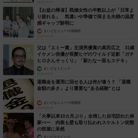
2026.08.07
【お盆の帰省】既婚女性の半数以上が「日常よ
り疲れる」 気遣いや準備で深まる夫婦の温度
感ギャップ鮮明に
まいどなニュース情報部
2026.08.07
父は「エミー賞」主演男優賞の真田広之 31歳
イケメン俳優が長髪ヒゲのワイルド近影「ガチ
ヒロさんそっくり」「新たな一面もステキ」
まいどなトピック
2026.08.07
退職金を運用に回せる人は何が違う？ 「退職
金額の多さ」より重要な“ある経験”とは
まいどなニュース情報部
2026.08.07
「火事以来10カ月ぶり」全焼した自宅訪れた林
家ぺー 内装も壁も取り払われスケルトン状態
の部屋に呆然
まいどなトピック