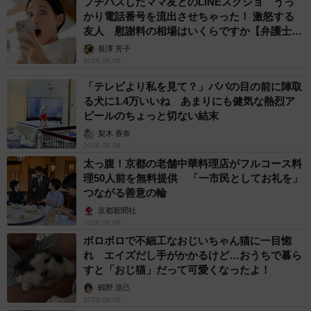
プチバズしたママ友とのLINEスクショ うっ
かり電話番号を流出させちゃった！ 激怒する
友人 慰謝料の相場はいくらですか【弁護士が
解説】
長澤 芳子
2026.08.08
「テレビより私を見て？」パパの目の前に陣取
る犬に1.4万いいね あまりにも健気な熱烈ア
ピールのちょっと切ない結末
梨木 香奈
2026.08.08
太っ腹！京都の老舗中華料理店がフルコース料
理50人前を無料提供 「一市民としてお礼を」
つながる善意の輪
京都新聞社
2026.08.08
ボロボロで不細工なおじいちゃん猫に一目惚
れ エイズだし手がかかるけど…おうちで暮ら
すと「おじ猫」だって可愛くなったよ！
鶴野 浩己
2026.08.08