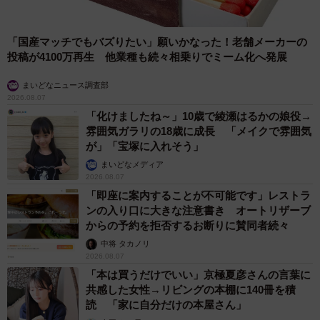
「国産マッチでもバズりたい」願いかなった！老舗メーカーの
投稿が4100万再生 他業種も続々相乗りでミーム化へ発展
まいどなニュース調査部
2026.08.07
「化けましたね～」10歳で綾瀬はるかの娘役→
雰囲気ガラリの18歳に成長 「メイクで雰囲気
が」「宝塚に入れそう」
まいどなメディア
2026.08.07
「即座に案内することが不可能です」レストラ
ンの入り口に大きな注意書き オートリザーブ
からの予約を拒否するお断りに賛同者続々
中将 タカノリ
2026.08.07
「本は買うだけでいい」京極夏彦さんの言葉に
共感した女性→リビングの本棚に140冊を積
読 「家に自分だけの本屋さん」