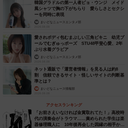
韓国グラドルの第一人者ピョ・ウンジ メイド
風シャツで胸の下がちらり 愛らしさとセクシ
ーを同時に表現
まいどなニュースエンタメ部
2026.08.08
愛されボディ包むまぶしい三角ビキニ 幼児プ
ールでむぎゅっポーズ STU48甲斐心愛、2年
ぶり水着グラビア
まいどなニュースエンタメ部
2026.08.08
ネット通販で「運営者情報」を見る人は約8
割 信頼できるサイト・怪しいサイトの判断基
準とは？
2/6
まいどなニュース情報部
遠目から見ると、こんな感じ。
2026.08.08
アクセスランキング
「お前さえいなければ金賞取れてた！」高校時
代の演奏会がトラウマ……責められた学生は楽
器修理職人に 10年後再会した因縁の相手から