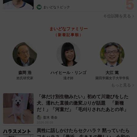
まいどなトピック
６位以降を見る
まいどなファミリー
（新着記事順）
森岡 浩
ハイヒール・リンゴ
大江 篤
姓氏研究家
漫才師
園田学園女子大学学長
もっと見る
「体だけ別生物みたい」初めて川遊びをした
犬、濡れた直後の激変ぶりが話題 「新種
だ！」「河童だ」「毛刈りされたあとの羊」
梨木 香奈
2026.08.09
異性に話しかけたらセクハラ？ 黙っていたら
フキハラ？ 「最近、生きるの難しい」令和の