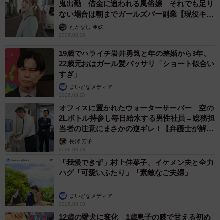
鬼出勤 借金に追われる風俗嬢 それでも足り
ない場合は朝までガールズバー副業【現役キャ
ストに取材】
たかなし 亜妖
2026.08.08
19歳でハライチ岩井勇気と年の差婚から3年、
22歳元おはガール髪バッサリ「ショート似合い
すぎ」
まいどなメディア
2026.08.08
オフィスに置かれたウォーターサーバー 空の
2Lボトル持参し毎日給水する男性社員→総務担
当者の注意にまさかの逆ギレ！【弁護士が解
説】
長澤 芳子
2026.08.08
「我慢できず」村上佳菜子、イケメン夫と全力
ハグ「可愛いふたり」「素敵なご夫婦」
まいどなメディア
2026.08.08
12歳の愛犬に変化 1歳息子の膝で甘える初め