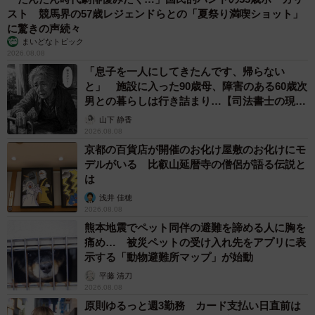
X上では「無断駐車、腹立つよね」「悪質すぎる」「年単位
スト 競馬界の57歳レジェンドらとの「夏祭り満喫ショット」
に驚きの声続々
はヤバい。そりゃ、恨むわ」「これはひどい…」「お金で
まいどなトピック
解決が一番ですよ」など同情のコメントが殺到した。
2026.08.08
「息子を一人にしてきたんです、帰らない
店側は謝罪、無断駐車の料金支払いへ
と」 施設に入った90歳母、障害のある60歳次
男との暮らしは行き詰まり…【司法書士の現場
車店は後日、男性に正式に謝罪。現在、無断駐車料金の支
から】
山下 静香
払いについても話し合いを進めているという。男性は「こ
2026.08.08
京都の百貨店が開催のお化け屋敷のお化けにモ
ちらとしても、Xに投稿したのはやり過ぎた部分もあります
デルがいる 比叡山延暦寺の僧侶が語る伝説と
が…。謝っていただけたので、今後は相手の対応を見守り
は
たいです。今回の投稿を通して、無断駐車の被害に困って
浅井 佳穂
いる人が多いことも分かりました。自分の投稿を通じて、
2026.08.08
熊本地震でペット同伴の避難を諦める人に胸を
無断駐車される側の気持ちが伝わればとも思います」と話
痛め… 被災ペットの受け入れ先をアプリに表
した。
示する「動物避難所マップ」が始動
平藤 清刀
2026.08.08
原則ゆるっと週3勤務 カード支払い日直前は