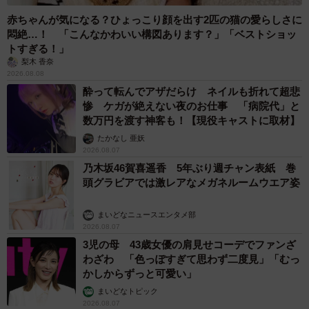
赤ちゃんが気になる？ひょっこり顔を出す2匹の猫の愛らしさに
悶絶…！ 「こんなかわいい構図あります？」「ベストショッ
トすぎる！」
梨木 香奈
2026.08.08
酔って転んでアザだらけ ネイルも折れて超悲
惨 ケガが絶えない夜のお仕事 「病院代」と
数万円を渡す神客も！【現役キャストに取材】
たかなし 亜妖
2026.08.07
乃木坂46賀喜遥香 5年ぶり週チャン表紙 巻
頭グラビアでは激レアなメガネルームウエア姿
まいどなニュースエンタメ部
2026.08.07
3児の母 43歳女優の肩見せコーデでファンざ
わざわ 「色っぽすぎて思わず二度見」「むっ
かしからずっと可愛い」
まいどなトピック
2026.08.07