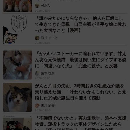
ANNA
2026.08.06
「誰かみたいにならなきゃ」 他人を正解にし
て生きてきた母親 自己主張が苦手な娘に教わ
った大切なこと【漫画】
海川 まこと
2026.08.06
「かわいいストーカーに追われています」甘え
ん坊な元保護猫 最後は飼い主にダイブする姿
に「間違いなく犬」「完全に親子」と反響
梨木 香奈
2026.08.06
がんと片目の失明、3時間おきの壮絶な介護を
乗り越えた猫 「叶わないかもしれない」と覚
悟した19歳の誕生日を迎えて感動
古川 諭香
2026.08.06
「不謹慎でないかと」実力派歌手、熊本へ支援
物資…運搬トラックの車体デザインにためら