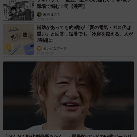
職場で悩む上司【漫画】
海川 まこと
2026.08.09
補助があっても約9割が「夏の電気・ガス代は
4/6
重い」と回答…猛暑でも「冷房を控える」人が
7割超に
別の日にも、無断駐車されていたため塞ぐ手法に。相手に文句を言って
まいどなデータ
も全く懲りないそう。
2026.08.08
そして今年3月末、男性の不満は爆発した。この日は通路に
車2台が止められており、奥に入れなかったため、仕方なく
車の後ろに縦列駐車した。するとその後、車店の関係者に
「車をのけてほしい」と言ってきた。「自分が借りている
敷地にも関わらず、無断駐車された挙句、『のけて』と言
われて腹が立ったんです。どうにもならないと思って公に
しました」と男性。通路をふさぐように車を横向きに置
き、X上に経緯を綴った。
「だんだん時代劇俳優みたく…」国民的バンドの55歳ボーカリ