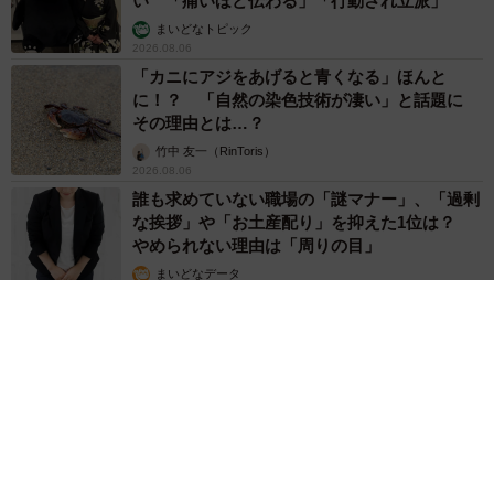
い 「痛いほど伝わる」「行動され立派」
まいどなトピック
2026.08.06
「カニにアジをあげると青くなる」ほんと
に！？ 「自然の染色技術が凄い」と話題に
その理由とは…？
竹中 友一（RinToris）
2026.08.06
誰も求めていない職場の「謎マナー」、「過剰
な挨拶」や「お土産配り」を抑えた1位は？
やめられない理由は「周りの目」
まいどなデータ
2026.08.06