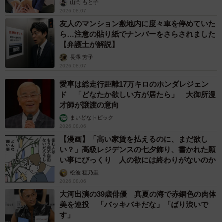
山岡 もと子
2026.08.07
友人のマンション敷地内に度々車を停めていた
ら…注意の貼り紙でナンバーをさらされました
【弁護士が解説】
長澤 芳子
2026.08.07
愛車は総走行距離17万キロのホンダレジェン
ド 「どなたか欲しい方が居たら」 大御所漫
才師が譲渡の意向
まいどなトピック
2026.08.06
【漫画】「高い家賃を払えるのに、まだ欲し
い？」高級レジデンスの七夕飾り、書かれた願
い事にびっくり 人の欲には終わりがないのか
松波 穂乃圭
2026.08.06
大河出演の39歳俳優 真夏の海で赤銅色の肉体
美を連投 「バッキバキだな」「ばり渋いで
す」