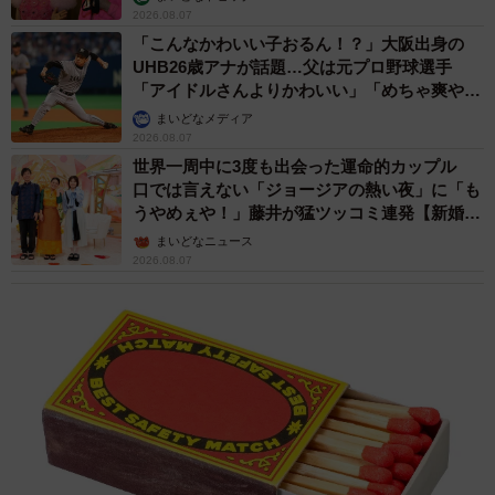
2026.08.07
「こんなかわいい子おるん！？」大阪出身の
UHB26歳アナが話題…父は元プロ野球選手
「アイドルさんよりかわいい」「めちゃ爽や
か」
まいどなメディア
2026.08.07
世界一周中に3度も出会った運命的カップル
口では言えない「ジョージアの熱い夜」に「も
うやめぇや！」藤井が猛ツッコミ連発【新婚さ
ん】
まいどなニュース
2026.08.07