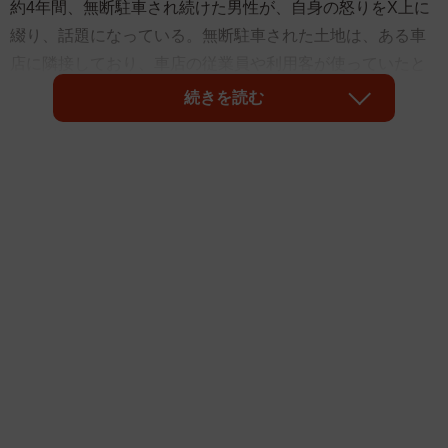
約4年間、無断駐車され続けた男性が、自身の怒りをX上に
綴り、話題になっている。無断駐車された土地は、ある車
店に隣接しており、車店の従業員や利用客が使っていたと
いう。男性は店側に何度も注意したが、改善されず。今年3
続きを読む
月末には、ある事態に発展。男性は、相手の車を出られな
いように車で塞ぐ行動に出て―。