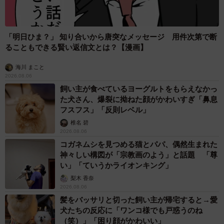
「明日ひま？」 知り合いから唐突なメッセージ 用件次第で断
ることもできる賢い返信文とは？【漫画】
海川 まこと
2026.08.06
飼い主が食べているヨーグルトをもらえなかっ
た犬さん、爆裂に拗ねた顔がかわいすぎ「鼻息
フスフス」「反則レベル」
椎名 碧
2026.08.06
コガネムシを見つめる猫とパパ、偶然生まれた
神々しい構図が「宗教画のよう」と話題 「尊
い」「ていうかライオンキング」
梨木 香奈
2026.08.06
髪をバッサリと切った飼い主が帰宅すると→愛
犬たちの反応に「ワンコ様でも戸惑うのね
（笑）」「困り顔がかわいい」