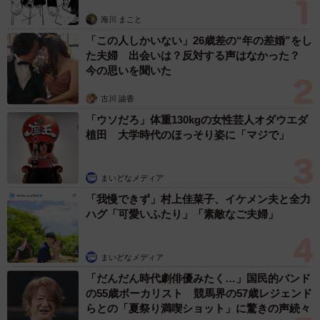
思わぬ申し出【漫画】
海川 まこと
「この人しかいない」26歳差の“年の差婚”をし
た夫婦 出会いは？反対する声はなかった？
3/6
今の思いを聞いた
絶対にどけない…！被害者の怒りが伝わってきます。
古川 諭香
「ウソだろ」体重130kgの女性芸人オダウエダ
出入りができなくなるたびに店に苦情を入れたものの、そ
植田 大学時代のほっそり姿に「マジで」
の場で店員が「すみません」と謝り、車を移動させるだ
け。翌日からはまた、無断駐車が続いたという。
まいどなメディア
「我慢できず」村上佳菜子、イケメン夫と全力
ハグ「可愛いふたり」「素敵なご夫婦」
まいどなメディア
「だんだん時代劇俳優みたく…」国民的バンド
の55歳ボーカリスト 競馬界の57歳レジェンド
らとの「夏祭り満喫ショット」に驚きの声続々