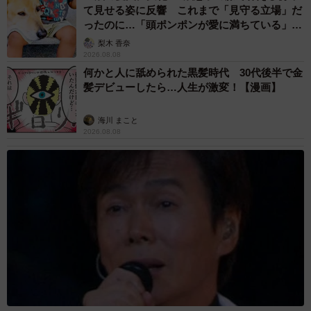
て見せる姿に反響 これまで「見守る立場」だ
ったのに…「頭ポンポンが愛に満ちている」
「尊…」
梨木 香奈
2026.08.08
何かと人に舐められた黒髪時代 30代後半で金
髪デビューしたら…人生が激変！【漫画】
海川 まこと
2026.08.08