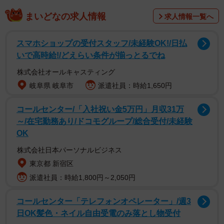
僕の倉庫に年単位で無断駐車
まいどなの求人情報
求人情報一覧へ
まーエエわ、無断駐車は。
倉庫の通路も塞かれ倉庫に入れない、数えきれん程やられ
スマホショップの受付スタッフ/未経験OK!/日払
た。
いで高時給!/どえらい条件が揃っとるでね
株式会社オールキャスティング
あげくの果てに、今日も倉庫入れんで、その車の後ろにハ
岐阜県 岐阜市
派遣社員：時給1,650円
イエースとめたら、客だか店員だか知らんけど、どかして
コールセンター/「入社祝い金5万円」月収31万
くれってww
～/在宅勤務あり/ドコモグループ/総合受付/未経験
OK
もう塞いだるわ
株式会社日本パーソナルビジネス
東京都 新宿区
ぜってーどかさん
派遣社員：時給1,800円～2,050円
年単位の恨みや！
pic.twitter.com/fkxBlPONe6
コールセンター「テレフォンオペレーター」/週3
— やっさん (@83cb250t)
March 29, 2025
日OK髪色・ネイル自由受電のみ落とし物受付