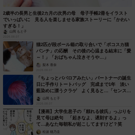
2歳半の長男と生後2カ月の次男の母 母子手帳2冊をイラスト
でいっぱいに 見る人を楽しませる家族ストーリーに「かわい
すぎる！」
山岡 もと子
2026.08.07
猫2匹が段ボール箱の取り合いで「ポコスカ猫
パンチ」の応酬 その後の心温まる結末に「愛
～！」「おばちゃん泣きそうや…」
梨木 香奈
2026.08.07
「ちょっとババロアみたい」パートナーの誕生
日に手作りトートバッグ 完成まで1年 淡い
藍染めに漂うクラゲ よく見ると…「センスす
ごい」
山岡 もと子
2026.08.07
【漫画】大学生息子の「頼れる彼氏」っぷりを
見て母は絶句 「起きなよ、遅刻するよ」っ
て…あなた毎朝私が起こしてますけど？笑
松波 穂乃圭