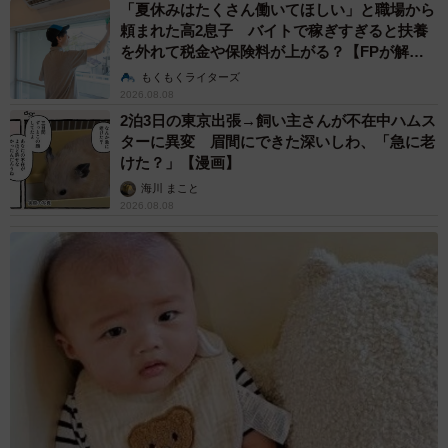
「夏休みはたくさん働いてほしい」と職場から
頼まれた高2息子 バイトで稼ぎすぎると扶養
を外れて税金や保険料が上がる？【FPが解
説】
もくもくライターズ
2026.08.08
2泊3日の東京出張→飼い主さんが不在中ハムス
ターに異変 眉間にできた深いしわ、「急に老
けた？」【漫画】
海川 まこと
2026.08.08