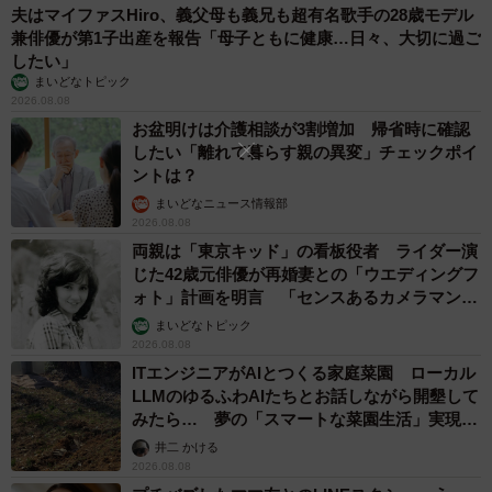
夫はマイファスHiro、義父母も義兄も超有名歌手の28歳モデル
兼俳優が第1子出産を報告「母子ともに健康…日々、大切に過ご
したい」
まいどなトピック
2026.08.08
お盆明けは介護相談が3割増加 帰省時に確認
したい「離れて暮らす親の異変」チェックポイ
ントは？
まいどなニュース情報部
2026.08.08
両親は「東京キッド」の看板役者 ライダー演
じた42歳元俳優が再婚妻との「ウエディングフ
ォト」計画を明言 「センスあるカメラマン求
む」
まいどなトピック
2026.08.08
ITエンジニアがAIとつくる家庭菜園 ローカル
LLMのゆるふわAIたちとお話しながら開墾して
みたら… 夢の「スマートな菜園生活」実現な
るか
井二 かける
2026.08.08