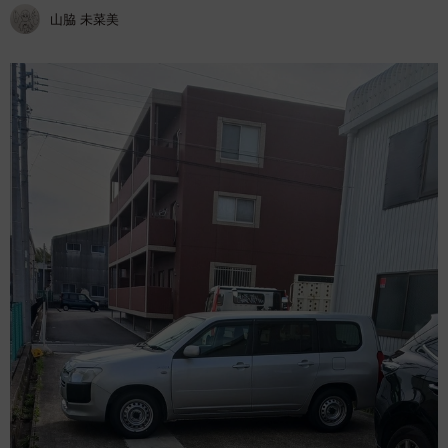
山脇 未菜美