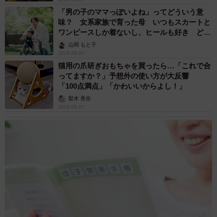
「男の子のママっぽいよね」ってどういう意
味？ 女系家族で育った母 いつもスカートと
ワンピースしか着ないし、ヒールも好き どの
へんが…
山岡 もと子
2026.08.07
猫用の爪研ぎおもちゃを買ったら…「これで合
ってますか？」予想外の使い方が大反響
「100点満点」「かわいいからよし！」
梨木 香奈
2026.08.07