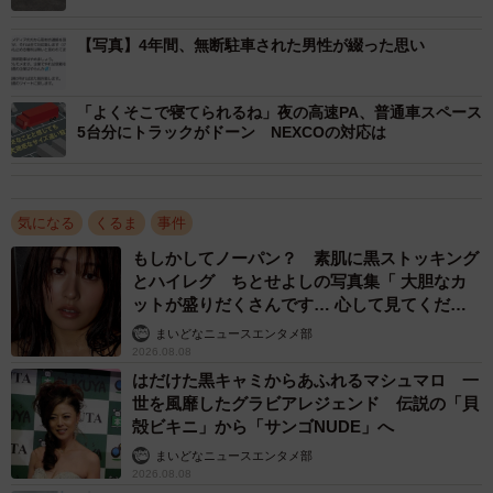
【写真】4年間、無断駐車された男性が綴った思い
「よくそこで寝てられるね」夜の高速PA、普通車スペース
5台分にトラックがドーン NEXCOの対応は
気になる
くるま
事件
もしかしてノーパン？ 素肌に黒ストッキング
とハイレグ ちとせよしの写真集「 大胆なカ
ットが盛りだくさんです… 心して見てくださ
い」
まいどなニュースエンタメ部
2026.08.08
はだけた黒キャミからあふれるマシュマロ 一
世を風靡したグラビアレジェンド 伝説の「貝
殻ビキニ」から「サンゴNUDE」へ
まいどなニュースエンタメ部
2026.08.08