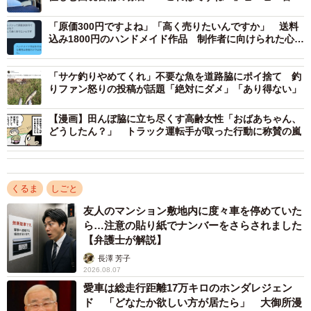
大爆笑
「原価300円ですよね」「高く売りたいんですか」 送料
込み1800円のハンドメイド作品 制作者に向けられた心な
い言葉
「サケ釣りやめてくれ」不要な魚を道路脇にポイ捨て 釣
りファン怒りの投稿が話題「絶対にダメ」「あり得ない」
【漫画】田んぼ脇に立ち尽くす高齢女性「おばあちゃん、
どうしたん？」 トラック運転手が取った行動に称賛の嵐
2/3
ダイハツの軽自動車は人気が高く、2000年代に発売された車種もよく取
引されている（ダイハツ公式中古車・軽自動車の検索サイト「U-
くるま
しごと
CATCH」から引用）
友人のマンション敷地内に度々車を停めていた
ら…注意の貼り紙でナンバーをさらされました
SNS上ではダイハツ製ドアハンドルの破損事例が多数確認
【弁護士が解説】
できる。みのむしまろさんの場合、14年間使用し、うち8年
長澤 芳子
は野外の駐車場に駐車していたということだったが、使用
2026.08.07
した年数や環境はドアハンドルの破損と因果関係があるの
愛車は総走行距離17万キロのホンダレジェン
ド 「どなたか欲しい方が居たら」 大御所漫
だろうか。