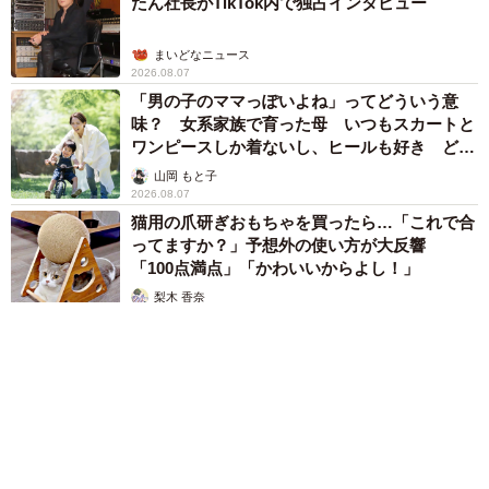
たん社長がTikTok内で独占インタビュー
まいどなニュース
2026.08.07
「男の子のママっぽいよね」ってどういう意
味？ 女系家族で育った母 いつもスカートと
ワンピースしか着ないし、ヒールも好き どの
へんが…
山岡 もと子
2026.08.07
猫用の爪研ぎおもちゃを買ったら…「これで合
ってますか？」予想外の使い方が大反響
「100点満点」「かわいいからよし！」
梨木 香奈
2026.08.07