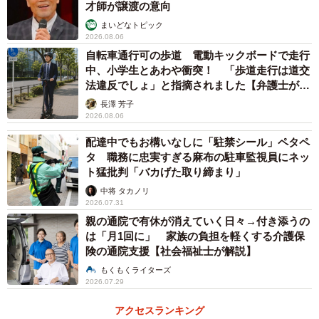
才師が譲渡の意向
まいどなトピック
ダイハツ工業株式会社
に話を聞いた。
2026.08.06
自転車通行可の歩道 電動キックボードで走行
ーー今回話題の投稿以外にもSNSで「ダイハツ ドアノブ」
中、小学生とあわや衝突！ 「歩道走行は道交
法違反でしょ」と指摘されました【弁護士が解
等で検索すると複数件の破損事例が見受けられました。ド
説】
長澤 芳子
アハンドルの破損事例についてどのように把握されていま
2026.08.06
すでしょうか？破損の要因として思い当たること、これま
配達中でもお構いなしに「駐禁シール」ペタペ
でに講じておられる対策についてお聞かせください。
タ 職務に忠実すぎる麻布の駐車監視員にネッ
ト猛批判「バカげた取り締まり」
担当者：この度は弊社製品における事例についてご心配を
中将 タカノリ
2026.07.31
お掛けして、申し訳ありません。当該車両のドアハンドル
親の通院で有休が消えていく日々→付き添うの
につきましては、造形の自由度を確保すること軽量化等の
は「月1回に」 家族の負担を軽くする介護保
観点から材料として樹脂を使用しております。
険の通院支援【社会福祉士が解説】
もくもくライターズ
この樹脂は、自動車部品に限らず、特に屋外で使用する樹
2026.07.29
脂製品においては、材料自身の経時変化や、繰り返しの
アクセスランキング