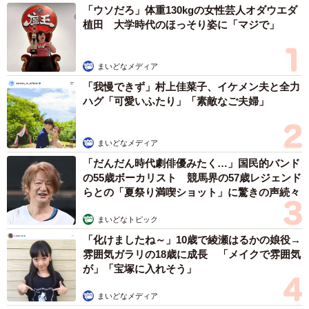
様々な入力により強度が低下することが一般的に知られて
「ウソだろ」体重130kgの女性芸人オダウエダ
います。当該ドアハンドルにつきましても例外ではなく、
植田 大学時代のほっそり姿に「マジで」
それが主な原因と考えられる破損が、一部車両で発生して
いることを把握しております。
まいどなメディア
「我慢できず」村上佳菜子、イケメン夫と全力
現在生産している車両については、樹脂の強度低下を抑制
ハグ「可愛いふたり」「素敵なご夫婦」
する材料を添加するなどの改善を行ったドアハンドルを採
用し、耐久性を大幅に向上させております。
まいどなメディア
「だんだん時代劇俳優みたく…」国民的バンド
加えて、ドアハンドルを破損されてしまったお客様のご負
の55歳ボーカリスト 競馬界の57歳レジェンド
担を少しでも軽減できるよう、交換用修理部品の価格を低
らとの「夏祭り満喫ショット」に驚きの声続々
く抑える施策を展開してきております。
まいどなトピック
「化けましたね～」10歳で綾瀬はるかの娘役→
今後も弊社車両を今後更に長くお車をお使いいただけるお
雰囲気ガラリの18歳に成長 「メイクで雰囲気
客様におかれましてご心配をされるような場合には、ぜひ
が」「宝塚に入れそう」
最寄りのダイハツ販売会社へご相談いただけますと幸いと
まいどなメディア
考えております。