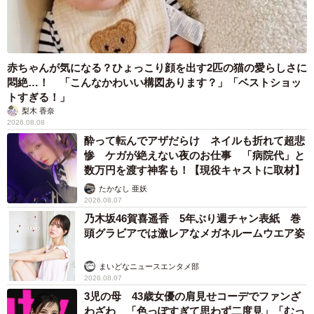
赤ちゃんが気になる？ひょっこり顔を出す2匹の猫の愛らしさに
悶絶…！ 「こんなかわいい構図あります？」「ベストショッ
トすぎる！」
梨木 香奈
2026.08.08
酔って転んでアザだらけ ネイルも折れて超悲
惨 ケガが絶えない夜のお仕事 「病院代」と
数万円を渡す神客も！【現役キャストに取材】
たかなし 亜妖
2026.08.07
乃木坂46賀喜遥香 5年ぶり週チャン表紙 巻
頭グラビアでは激レアなメガネルームウエア姿
まいどなニュースエンタメ部
2026.08.07
3児の母 43歳女優の肩見せコーデでファンざ
わざわ 「色っぽすぎて思わず二度見」「むっ