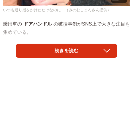
いつも通り指をかけただけなのに…（みのむしまろさん提供）
乗用車の
ドアハンドル
の破損事例がSNS上で大きな注目を
集めている。
「ギャーース！！！車！！車のドアの取っ手！？とって！
続きを読む
割れた！！！割れんのこれ！？」と壊れたドアハンドルの
写真を投稿したのは
みのむしまろ
さん
（@minomushimaro）。