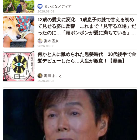
まいどなメディア
2026.08.08
12歳の愛犬に変化 1歳息子の膝で甘える初め
て見せる姿に反響 これまで「見守る立場」だ
ったのに…「頭ポンポンが愛に満ちている」
「尊…」
梨木 香奈
2026.08.08
何かと人に舐められた黒髪時代 30代後半で金
髪デビューしたら…人生が激変！【漫画】
海川 まこと
2026.08.08