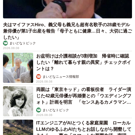
夫はマイファスHiro、義父母も義兄も超有名歌手の28歳モデル
兼俳優が第1子出産を報告「母子ともに健康…日々、大切に過ご
したい」
まいどなトピック
2026.08.08
お盆明けは介護相談が3割増加 帰省時に確認
したい「離れて暮らす親の異変」チェックポイ
ントは？
まいどなニュース情報部
2026.08.08
両親は「東京キッド」の看板役者 ライダー演
じた42歳元俳優が再婚妻との「ウエディングフ
ォト」計画を明言 「センスあるカメラマン求
む」
まいどなトピック
2026.08.08
ITエンジニアがAIとつくる家庭菜園 ローカル
LLMのゆるふわAIたちとお話しながら開墾して