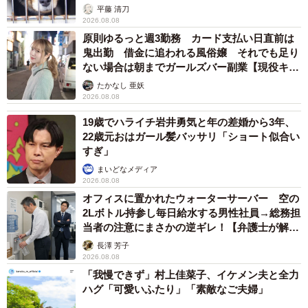
平藤 清刀
2026.08.08
原則ゆるっと週3勤務 カード支払い日直前は
鬼出勤 借金に追われる風俗嬢 それでも足り
ない場合は朝までガールズバー副業【現役キャ
ストに取材】
たかなし 亜妖
2026.08.08
19歳でハライチ岩井勇気と年の差婚から3年、
22歳元おはガール髪バッサリ「ショート似合い
すぎ」
まいどなメディア
2026.08.08
オフィスに置かれたウォーターサーバー 空の
2Lボトル持参し毎日給水する男性社員→総務担
当者の注意にまさかの逆ギレ！【弁護士が解
説】
長澤 芳子
2026.08.08
「我慢できず」村上佳菜子、イケメン夫と全力
ハグ「可愛いふたり」「素敵なご夫婦」