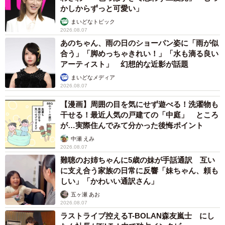
かしからずっと可愛い」
まいどなトピック
2026.08.07
あのちゃん、雨の日のショーパン姿に「雨が似
合う」「脚めっちゃきれい！」「水も滴る良い
アーティスト」 幻想的な近影が話題
まいどなメディア
2026.08.07
【漫画】周囲の目を気にせず遊べる！洗濯物も
干せる！最近人気の戸建ての「中庭」 ところ
が…実際住んでみて分かった後悔ポイント
中瀬 えみ
2026.08.07
難聴のお姉ちゃんに5歳の妹が手話通訳 互い
に支え合う家族の日常に反響「妹ちゃん、頼も
しい」「かわいい通訳さん」
五ヶ瀬 あお
2026.08.07
ラストライブ控えるT-BOLAN森友嵐士 にし