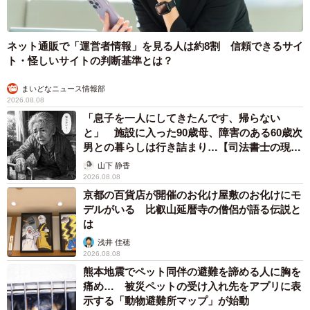
ネット通販で「運営者情報」を見る人は約8割 信頼できるサイ
ト・怪しいサイトの判断基準とは？
まいどなニュース情報部
2026.08.08
「息子を一人にしてきたんです、帰らない
と」 施設に入った90歳母、障害のある60歳次
男との暮らしは行き詰まり…【司法書士の現場
から】
山下 静香
2026.08.08
京都の百貨店が開催のお化け屋敷のお化けにモ
デルがいる 比叡山延暦寺の僧侶が語る伝説と
は
浅井 佳穂
2026.08.08
熊本地震でペット同伴の避難を諦める人に胸を
痛め… 被災ペットの受け入れ先をアプリに表
示する「動物避難所マップ」が始動