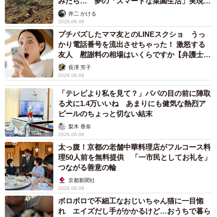
みたら… 夢の「スマートな菜園生活」実現な
るか
井二 かける
2026.08.08
プチバズしたママ友とのLINEスクショ うっ
かり電話番号を流出させちゃった！ 激怒する
友人 慰謝料の相場はいくらですか【弁護士が
解説】
長澤 芳子
2026.08.08
「テレビより私を見て？」パパの目の前に陣取
る犬に1.4万いいね あまりにも健気な熱烈ア
ピールのちょっと切ない結末
梨木 香奈
2026.08.08
太っ腹！京都の老舗中華料理店がフルコース料
理50人前を無料提供 「一市民としてお礼を」
つながる善意の輪
京都新聞社
2026.08.08
ボロボロで不細工なおじいちゃん猫に一目惚
れ エイズだし手がかかるけど…おうちで暮ら