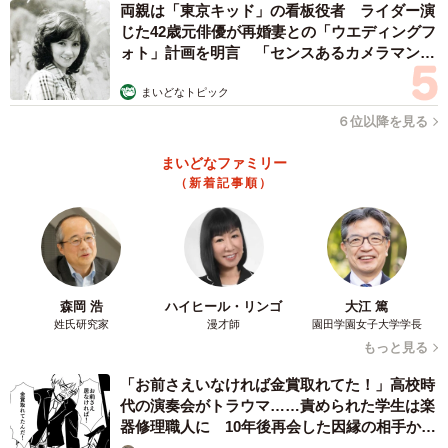
両親は「東京キッド」の看板役者 ライダー演
じた42歳元俳優が再婚妻との「ウエディングフ
◇ ◇
ォト」計画を明言 「センスあるカメラマン求
む」
まいどなトピック
ドアハンドルが劣化、破損するとは思わず自動車を使用し
６位以降を見る
ている人は多いだろう。ドアハンドルに劣化の可能性があ
ると思い当たる方はくれぐれも怪我に注意し、もし破損が
まいどなファミリー
あった場合は速やかに最寄りのダイハツ販売会社に問い合
（新着記事順）
わせていただきたい。
みのむしまろさん関連情報
Twitterアカウント：
https://twitter.com/minomushimaro
森岡 浩
ハイヒール・リンゴ
大江 篤
姓氏研究家
漫才師
園田学園女子大学学長
ダイハツ工業株式会社 会社概要
もっと見る
本社所在地：大阪府池田市ダイハツ町1番1号
「お前さえいなければ金賞取れてた！」高校時
公式ホームページ：
https://www.daihatsu.co.jp/
代の演奏会がトラウマ……責められた学生は楽
器修理職人に 10年後再会した因縁の相手から
思わぬ申し出【漫画】