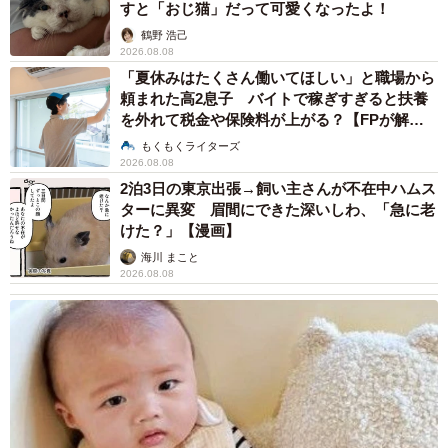
すと「おじ猫」だって可愛くなったよ！
鶴野 浩己
2026.08.08
「夏休みはたくさん働いてほしい」と職場から
頼まれた高2息子 バイトで稼ぎすぎると扶養
を外れて税金や保険料が上がる？【FPが解
説】
もくもくライターズ
2026.08.08
2泊3日の東京出張→飼い主さんが不在中ハムス
ターに異変 眉間にできた深いしわ、「急に老
けた？」【漫画】
海川 まこと
2026.08.08