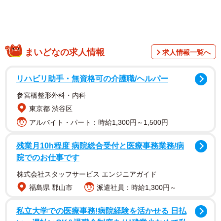
まいどなの求人情報
求人情報一覧へ
ギャーース！！！
車！！車のドアの取っ手！？とって！
リハビリ助手・無資格可の介護職/ヘルパー
割れた！！！割れんのこれ！？
参宮橋整形外科・内科
pic.twitter.com/SCxjzOENMb
東京都 渋谷区
アルバイト・パート：時給1,300円～1,500円
— みのむしまろ (@minomushimaro)
September 12, 2022
いつも通り指をかけただけなのに、見事に真二つに割れて
残業月10h程度 病院総合受付と医療事務業務/病
院でのお仕事です
しまったドアハンドル。そのショッキングな光景に、SNS
ユーザー達からは
株式会社スタッフサービス エンジニアガイド
福島県 郡山市
派遣社員：時給1,300円～
「もしかしてダ◯ハツ車ではありませんか？ 私も周りの
私立大学での医療事務!病院経験を活かせる 日払
知人数名も割れたことがあります」