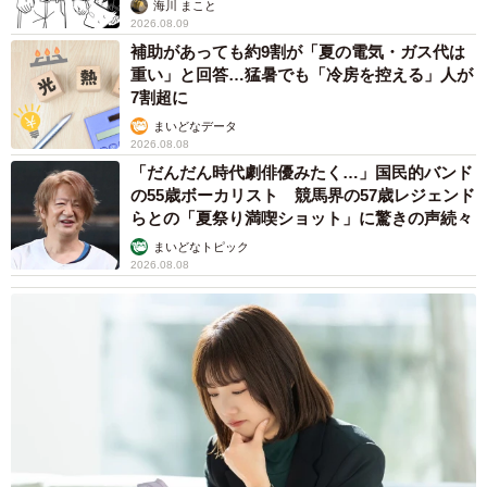
海川 まこと
2026.08.09
補助があっても約9割が「夏の電気・ガス代は
重い」と回答…猛暑でも「冷房を控える」人が
7割超に
まいどなデータ
2026.08.08
「だんだん時代劇俳優みたく…」国民的バンド
の55歳ボーカリスト 競馬界の57歳レジェンド
らとの「夏祭り満喫ショット」に驚きの声続々
まいどなトピック
2026.08.08