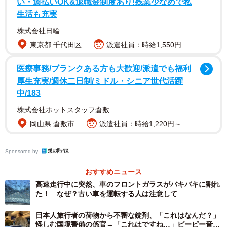
い・週払いOK&退職金制度あり!残業少なめで私
「こちらダイ〇ツ ム〇ヴですが後ろの両ドア折れて片方は
生活も充実
全滅致しました リプ欄でもありましたが壊れやすいもの
株式会社日輪
は壊れやすいみたいですね」
東京都 千代田区
派遣社員：時給1,550円
「自分、元々ダイハツのMove乗っていて1度取っ手がバキ
ッといって取れました…その割れた取っ手のみ交換して頂
医療事務/ブランクある方も大歓迎/派遣でも福利
けましたが、元々割れやすいみたいです」
厚生充実/週休二日制/ミドル・シニア世代活躍
「パキッといっちゃってるーこんなことあるんですね…初
中/183
めて見ました…！」
株式会社ホットスタッフ倉敷
岡山県 倉敷市
派遣社員：時給1,220円～
など数々の驚きの声、同様の事例があったというコメント
が寄せられている。
Sponsored by
みのむしまろさんにお話を聞いたところ、この車両は
ダイ
おすすめニュース
ハツ
製の軽自動車。
高速走行中に突然、車のフロントガラスがバキバキに割れ
た！ なぜ？古い車を運転する人は注意して
日本人旅行者の荷物から不審な錠剤、「これはなんだ？」
怪しむ国境警備の係官→「これはですね…」ピーピー音で