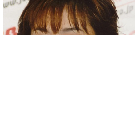
母は有名女優、慶応幼稚舎出身CBCアナのノースリーブ姿「育
ちの良さが表情に表れてる」「天使の笑顔」
まいどなメディア
2026.08.09
業績悪化で退職勧奨を受けた30代会社員 会社
都合退職ならば失業手当を早く受け取れるが…
再就職の活動で不利になりませんか？【キャリ
アカウンセラーが解説】
長澤 芳子
2026.08.09