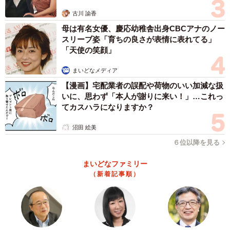
古川 諭香
母は有名女優、慶応幼稚舎出身CBCアナのノー
スリーブ姿「育ちの良さが表情に表れてる」
「天使の笑顔」
まいどなメディア
【漫画】宅配業者の誤配や荷物のいい加減な扱
いに、思わず「本人が謝りに来い！」…これっ
てカスハラになりますか？
沼田 絵美
６位以降を見る
まいどなファミリー
（新着記事順）