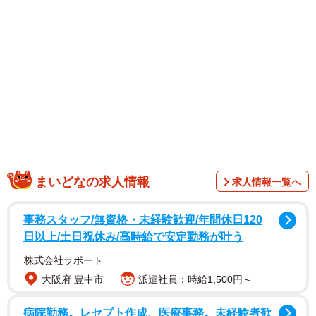
1/2
自分が感動した風景を紹介しようとスマホで撮影する百瀬さん（長岡京
市天神２丁目）
まいどなの求人情報
求人情報一覧へ
事務スタッフ/無資格・未経験歓迎/年間休日120
日以上/土日祝休み/高時給で安定勤務が叶う
株式会社ラポート
大阪府 豊中市
派遣社員：時給1,500円～
病院勤務。レセプト作成、医療事務。未経験者歓