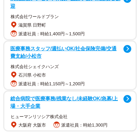
百瀬さんは、長岡京研究の第一人者として知られる故中
迎
山修一さんの発掘調査や同市史の編さんに携わった経験を
株式会社ワールドプラン
持つ。定年退職後に「文化財や地域文化への理解を深めた
滋賀県 日野町
い」と、あらためて学び直した。京都西山短大の留学生に
派遣社員：時給1,400円～1,500円
地域文化を教える機会があり、教材として動画を撮るよう
になった。
医療事務スタッフ/週払いOK/社会保険完備/交通
費支給/小松市
乙訓地域を中心に撮りためた動画や写真などは、２０１
株式会社シェイクハンズ
９年ごろから自身のホームページ（ＨＰ）で本格的に紹介
石川県 小松市
するようになった。ＨＰのタイトル「楓宸（ふうしん）百
派遣社員：時給1,150円～1,200円
景」は、長岡京市ゆかりの文化人の漢詩から、都を意味す
総合病院で医療事務/残業なし/未経験OK/急募/上
る「楓宸」を引用した。
場・大手企業
えりすぐりの動画はユーチューブで発信。現在も雪景色
ヒューマンリソシア株式会社
の八条ケ池（天神２丁目）や走田神社（奥海印寺）の伝統
大阪府 大阪市
派遣社員：時給1,300円
行事などをスマホで撮影し、作品をアップし続けている。