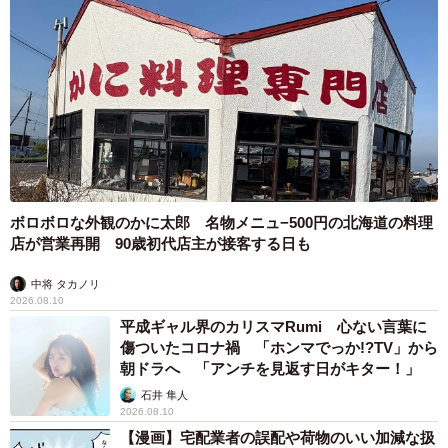
ボロボロな外観のかに太郎 名物メニュ−500円の北海道の料理
店が営業再開 90歳初代店主が接客する日も
中将 タカノリ
2026.08.10
平成ギャル界のカリスマRumi 心ない言葉に
傷ついたコロナ禍 「ホンマでっか!?TV」から
朝ドラへ 「アンチを見返す日がキター！」
石井 隼人
2026.08.10
【漫画】宅配業者の誤配や荷物のいい加減な扱