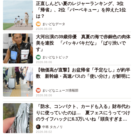
2/2
正直しんどい夏のレジャーランキング、3位
「帰省」、2位「バーベキュー」を抑えた1位
百瀬さんのＨＰ。ユーチューブへの配信状況も紹介している
は？
まいどなデータ
動画や写真だけでなく、長岡天満宮など社寺の歴史、江
2026.08.09
戸時代の乙訓地域を含む京都近郊を描いた「洛外図屏風
大河出演の39歳俳優 真夏の海で赤銅色の肉体
美を連投 「バッキバキだな」「ばり渋いで
（びょうぶ）」といった文化財に関するコラムも自身のＨ
す」
Ｐで発表している。
まいどなトピック
2026.08.06
百瀬さんは「日々、風景を撮ったり、調べ物をしたりす
【物価高が直撃】お盆帰省「予定なし」が約半
るのが楽しくて仕方ない。義務的に配信するのではなく、
数 新幹線・高速バスの「使い分け」が鮮明に
感動を伝えたいと思うからこそ続けられる」と話してい
まいどなニュース情報部
る。
2026.08.06
「防水、コンパクト、カードも入る」財布代わ
りに使っていたのは… 夏フェスにうってつけ
のライフハックに6.3万いいね「頭良すぎま
す」
中将 タカノリ
2026.08.02