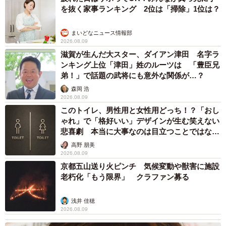
を抜く家事ランキング 2位は「掃除」1位は？
まいどなニュース情報部
2026.08.09
滋賀が生んだ大スター、ダイアン津田 名字ラ
ンキング上位「津田」姓のルーツは 「豊臣兄
弟！」で話題の武将にも意外な関係が…？
森岡 浩
2026.08.09
このトイレ、男性用と女性用どっち！？「おし
ゃれ」で「格好いい」デザインが生む笑えない
悲喜劇 本当に大事なのは目立つことではな
く…
高野 朋美
2026.08.09
京都五山送り火ピンチ 気候変動や獣害に施設
老朽化「もう限界」 クラファン募る
浅井 佳穂
2026.08.09