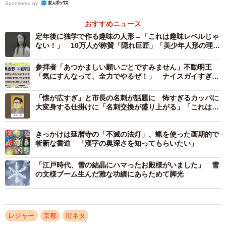
Sponsored by
おすすめニュース
定年後に独学で作る趣味の人形→「これは趣味レベルじゃ
ない！」 10万人が称賛「隠れ巨匠」「美少年人形の理想
がここにある！国宝…」
参拝者「あつかましい願いごとですみません」不動明王
「気にすんなって。全力でやるぜ！」 ナイスガイすぎる
ありがた看板に合掌
「懐が広すぎ」と市長の名刺が話題に 怖すぎるカッパに
大変身する仕掛けに「名刺交換が盛り上がる」「これは欲
しいです」
きっかけは延暦寺の「不滅の法灯」、蝋を使った画期的で
斬新な書道 「漢字の奥深さを知ってもらいたい」
「江戸時代、雪の結晶にハマったお殿様がいました」 雪
の文様ブーム生んだ雅な功績にあらためて脚光
レジャー
京都
街ネタ