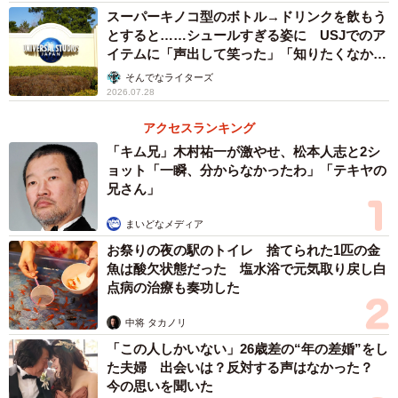
スーパーキノコ型のボトル→ドリンクを飲もう
とすると……シュールすぎる姿に USJでのア
イテムに「声出して笑った」「知りたくなかっ
た真実」
そんでなライターズ
2026.07.28
アクセスランキング
「キム兄」木村祐一が激やせ、松本人志と2シ
ョット「一瞬、分からなかったわ」「テキヤの
兄さん」
まいどなメディア
お祭りの夜の駅のトイレ 捨てられた1匹の金
魚は酸欠状態だった 塩水浴で元気取り戻し白
点病の治療も奏功した
中将 タカノリ
「この人しかいない」26歳差の“年の差婚”をし
た夫婦 出会いは？反対する声はなかった？
今の思いを聞いた