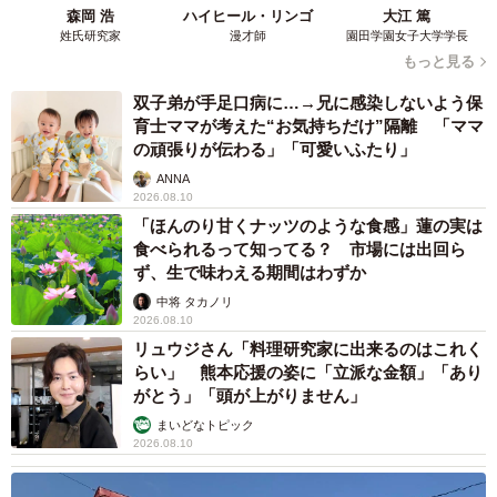
森岡 浩
ハイヒール・リンゴ
大江 篤
姓氏研究家
漫才師
園田学園女子大学学長
もっと見る
双子弟が手足口病に…→兄に感染しないよう保
育士ママが考えた“お気持ちだけ”隔離 「ママ
の頑張りが伝わる」「可愛いふたり」
ANNA
2026.08.10
「ほんのり甘くナッツのような食感」蓮の実は
食べられるって知ってる？ 市場には出回ら
ず、生で味わえる期間はわずか
中将 タカノリ
2026.08.10
リュウジさん「料理研究家に出来るのはこれく
らい」 熊本応援の姿に「立派な金額」「あり
がとう」「頭が上がりません」
まいどなトピック
2026.08.10