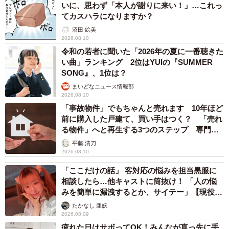
いに、思わず「本人が謝りに来い！」…これっ
てカスハラになりますか？
沼田 絵美
2026.08.10
令和の若者に聞いた「2026年の夏に一番聴きた
い曲」ランキング 2位はYUIの『SUMMER
SONG』、1位は？
まいどなニュース情報部
2026.08.10
「事故物件」でもちゃんと売れます 10年ほど
前に購入した戸建て、買い手はつく？ 「売れ
る物件」へと再生する3つのステップ 専門家
が解説
平藤 清刀
2026.08.10
「ここだけの話」 客対応の悩みを担当黒服に
相談したら…他キャストに筒抜け！ 「人の悩
みを簡単に漏洩するとか、サイテー」【現役キ
ャストに取材】
たかなし 亜妖
2026.08.09
疲れた日はサボってOK！みんなが真っ先に手