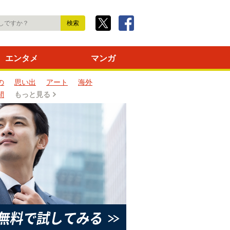
エンタメ
マンガ
の
思い出
アート
海外
間
もっと見る