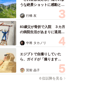
うな絶景ショットに感動と反
響「離れてからいいところだ
ったんだって気づいた」
行橋 友
83歳父が骨折で入院 ３カ月
の病院生活があまりに退屈で
「画用紙と色鉛筆持ってこ
い！」→スケッチブックを見
中将 タカノリ
た家族が仰天「これ、売れま
すよ…」
エジプトで自撮りしていた
ら、ガイドが「撮ります
よ！」→ノリノリでポーズを
取っていたら……スマホを返
宮前 晶子
してもらえない 「日本人は
６位以降を見る
カモ代表かも」「私は6時間
で3万円払った」