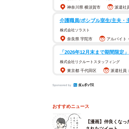
神奈川県 横須賀市
派遣社員
介護職員/ポシブル室生/主夫・
株式会社ソラスト
奈良県 宇陀市
アルバイト・
「2026年12月末まで期間限定
株式会社リクルートスタッフィング
東京都 千代田区
派遣社員：
Sponsored by
おすすめニュース
【漫画】仲良くなっ
されたツイート