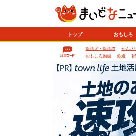
ニ
トップ
おもしろ
ュ
ー
保護犬・保護猫
かんさ
ス
一
おもしろ動画
鉄道
街
覧