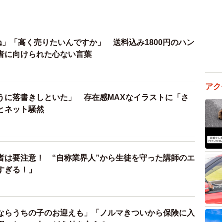
ね」「高く売りたいんですか」 送料込み1800円のハン
者に向けられた心ない言葉
アク
うに落書きしといた」 存在感MAXなイラストに「さ
とネット騒然
者は要注意！ “自称業界人”から生徒を守った講師のエ
すぎる！」
）
ならうちの子のお迎えも」「ノルマきついから保険に入