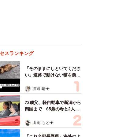
セスランキング
「そのままにしといてくださ
い」道路で動けない猫を前に
返された一言… 懸命に生き
ようとした4日間 「命の重
渡辺 晴子
さはみんな同じ」保護団体代
表の訴え
72歳父、軽自動車で新潟から
四国まで 65歳の母と2人で
3泊4日の旅 パーキングの休
憩まで分刻み… 「大学生で
山岡 もと子
も組まねえよ！」
「これ全部長野県」海外のよ