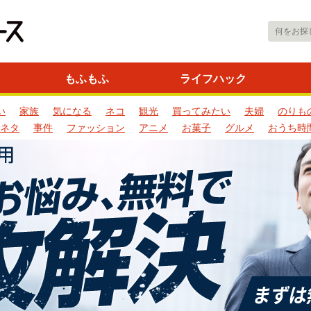
もふもふ
ライフハック
い
家族
気になる
ネコ
観光
買ってみたい
夫婦
のりも
ネタ
事件
ファッション
アニメ
お菓子
グルメ
おうち時