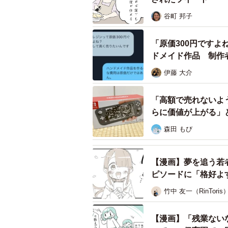
谷町 邦子
「原価300円ですよ
ドメイド作品 制作
伊藤 大介
「高額で売れないよ
らに価値が上がる」
森田 もび
【漫画】夢を追う若
ピソードに「格好よ
竹中 友一（RinToris
【漫画】「残業ない