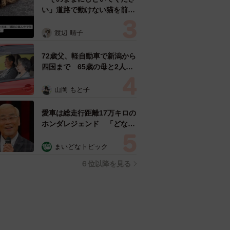
い」道路で動けない猫を前に
返された一言… 懸命に生き
ようとした4日間 「命の重
渡辺 晴子
さはみんな同じ」保護団体代
表の訴え
72歳父、軽自動車で新潟から
四国まで 65歳の母と2人で
3泊4日の旅 パーキングの休
憩まで分刻み… 「大学生で
山岡 もと子
も組まねえよ！」
愛車は総走行距離17万キロの
ホンダレジェンド 「どなた
か欲しい方が居たら」 大御
所漫才師が譲渡の意向
まいどなトピック
６位以降を見る