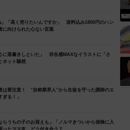
ね」「高く売りたいんですか」 送料込み1800円のハン
者に向けられた心ない言葉
うに落書きしといた」 存在感MAXなイラストに「さ
とネット騒然
者は要注意！ “自称業界人”から生徒を守った講師のエ
すぎる！」
）
ならうちの子のお迎えも」「ノルマきついから保険に入
困ったママ友、どう付き合う？