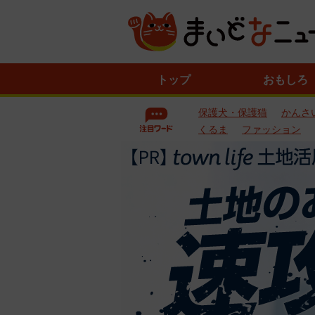
ニ
トップ
おもしろ
ュ
ー
保護犬・保護猫
かんさ
ス
一
くるま
ファッション
覧