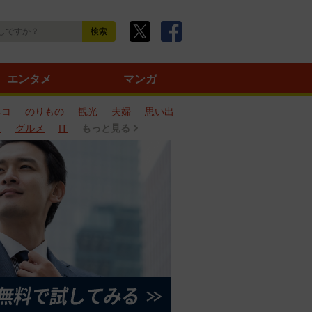
エンタメ
マンガ
ネコ
のりもの
観光
夫婦
思い出
タ
グルメ
IT
もっと見る