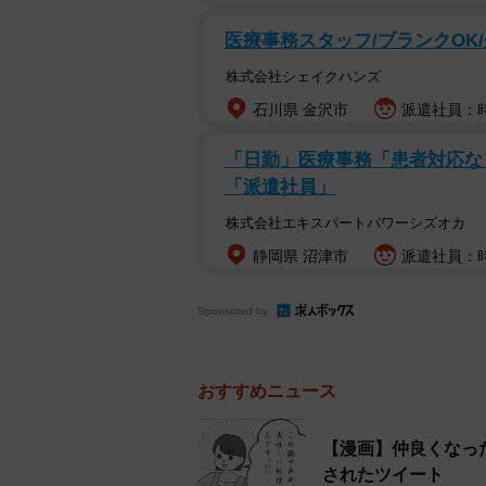
医療事務スタッフ/ブランクOK
株式会社シェイクハンズ
石川県 金沢市
派遣社員：時給
「日勤」医療事務「患者対応な
「派遣社員」
株式会社エキスパートパワーシズオカ
静岡県 沼津市
派遣社員：時
Sponsored by
おすすめニュース
【漫画】仲良くなっ
されたツイート