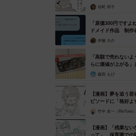
谷町 邦子
「原価300円ですよ
ドメイド作品 制作
伊藤 大介
「高額で売れないよ
らに価値が上がる」
森田 もび
【漫画】夢を追う若
ピソードに「格好よ
竹中 友一（RinToris
【漫画】「残業ない
って」…保育園での