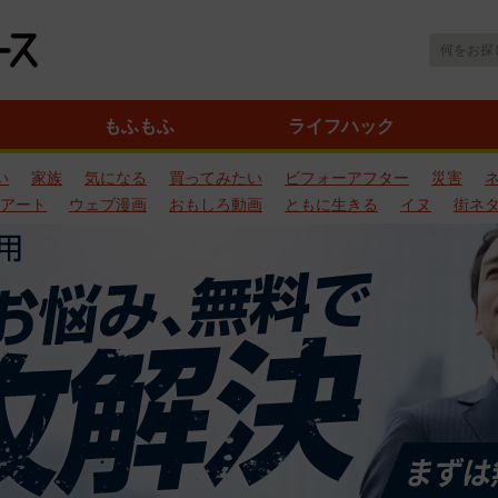
もふもふ
ライフハック
い
家族
気になる
買ってみたい
ビフォーアフター
災害
アート
ウェブ漫画
おもしろ動画
ともに生きる
イヌ
街ネ