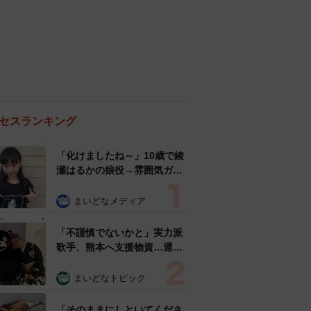
セスランキング
「化けましたね～」10歳で綾
瀬はるかの娘役→雰囲気ガラ
リの18歳に成長 「メイクで
雰囲気が」「宝塚に入れそ
まいどなメディア
う」
「不謹慎でないかと」実力派
歌手、熊本へ支援物資…運搬
トラックの車体デザインにた
めらい 「痛いほど伝わる」
まいどなトピック
「行動され立派」
「そのままにしといてくださ