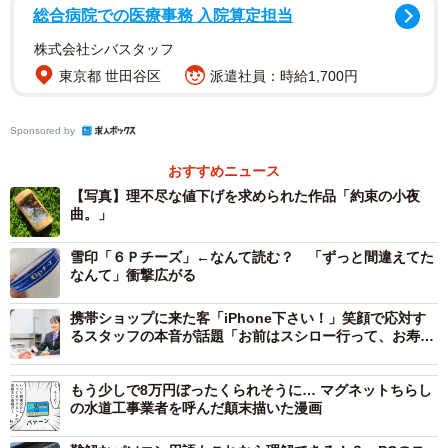
— ねこわらび (@YFYmiv4mA1HbPRi)
September 12, 2022
総合病院での医療事務 入院算定担当
一つの作品に8時間かかることも
株式会社シバスタッフ
東京都 世田谷区
派遣社員：時給1,700円
Sponsored by
おすすめニュース
【写真】理不尽な値下げを求められた作品「約束の小夜
曲。」
雪印「６Ｐチーズ」←なんて読む？ 「ずっと間違えてた
なんて」衝撃広がる
携帯ショップに来た客「iPhone下さい！」笑顔で応対す
るスタッフの本音が話題「お前はスシロー行って、お寿司
下さいって言うんか？」
もう少しで8万円ぼったくられそうに… マグネットちらし
の水道工事業者を呼んだ顛末描いた漫画