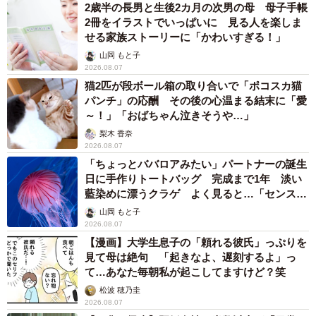
2歳半の長男と生後2カ月の次男の母 母子手帳
2冊をイラストでいっぱいに 見る人を楽しま
せる家族ストーリーに「かわいすぎる！」
山岡 もと子
2026.08.07
猫2匹が段ボール箱の取り合いで「ポコスカ猫
パンチ」の応酬 その後の心温まる結末に「愛
～！」「おばちゃん泣きそうや…」
梨木 香奈
2026.08.07
「ちょっとババロアみたい」パートナーの誕生
日に手作りトートバッグ 完成まで1年 淡い
藍染めに漂うクラゲ よく見ると…「センスす
ごい」
山岡 もと子
2026.08.07
【漫画】大学生息子の「頼れる彼氏」っぷりを
見て母は絶句 「起きなよ、遅刻するよ」っ
て…あなた毎朝私が起こしてますけど？笑
松波 穂乃圭
5/5
2026.08.07