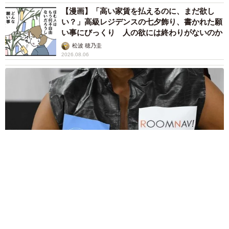
「製作に取り掛かるまでにも見えない手間がたくさん存在
【漫画】「高い家賃を払えるのに、まだ欲し
します。これはハンドメイドに限らず、全ての業界におい
い？」高級レジデンスの七夕飾り、書かれた願
て言えることだと思いますが、それを原価並みの値段で売
い事にびっくり 人の欲には終わりがないのか
ってくれと言われてしまうと、作家としては影の努力に対
松波 穂乃圭
2026.08.06
する報われなさを感じてしまいます」
◇ ◇
ハンドメイド作品の値下げ交渉に一石を投じた今回のツイ
ート。ねこわらびさんは投稿を消すことも考えたそうです
が、「ハンドメイド作家さんたちの原価と労力の問題につ
いて、多くの方に知って頂ける機会かと思い、そのままに
させて頂いています」と残すことにしたといいます。ハン
ドメイドに限らず、あらゆる商品が原価販売では作り続け
大河出演の39歳俳優 真夏の海で赤銅色の肉体美を連投 「バ
られません。フリマアプリでは値段交渉が当たり前になり
ッキバキだな」「ばり渋いです」
ましたが、作り手が作品に注いだ時間や技術に敬意を払う
まいどなトピック
ことも忘れないようにしたいですね。