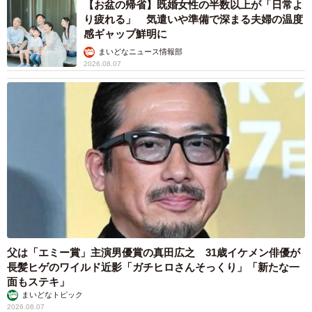
【お盆の帰省】既婚女性の半数以上が「日常よ
客とねこわらびさんの値段交渉のやり取り（提供画像）
り疲れる」 気遣いや準備で深まる夫婦の温度
感ギャップ鮮明に
ーー値下げ交渉の後、ダイレクトメッセージが送れなくな
まいどなニュース情報部
2026.08.07
っています。
「お相手様からブロックされたのだと思います」
ーー今回、値下げを求められた作品について教えてくださ
い。
「『約束の小夜曲。』という作品で、特徴はこだわり抜い
た背景と海底の表現、そこから織り成されるどこか冷たさ
を感じる夜の海の風景を感じられる所でしょうか」
父は「エミー賞」主演男優賞の真田広之 31歳イケメン俳優が
長髪ヒゲのワイルド近影「ガチヒロさんそっくり」「新たな一
ーー値下げ交渉を求められることはしばしばあるのでしょ
面もステキ」
うか。
まいどなトピック
2026.08.07