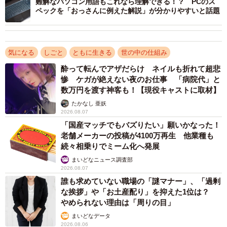
難解なパソコン用語もこれなら理解できる！？ PCのス
ペックを「おっさんに例えた解説」が分かりやすいと話題
2/5
値段を下げるよう求められた作品「約束の小夜曲。」
気になる
しごと
ともに生きる
世の中の仕組み
酔って転んでアザだらけ ネイルも折れて超悲
惨 ケガが絶えない夜のお仕事 「病院代」と
数万円を渡す神客も！【現役キャストに取材】
たかなし 亜妖
2026.08.07
「国産マッチでもバズりたい」願いかなった！
老舗メーカーの投稿が4100万再生 他業種も
続々相乗りでミーム化へ発展
まいどなニュース調査部
2026.08.07
誰も求めていない職場の「謎マナー」、「過剰
な挨拶」や「お土産配り」を抑えた1位は？
やめられない理由は「周りの目」
まいどなデータ
2026.08.06