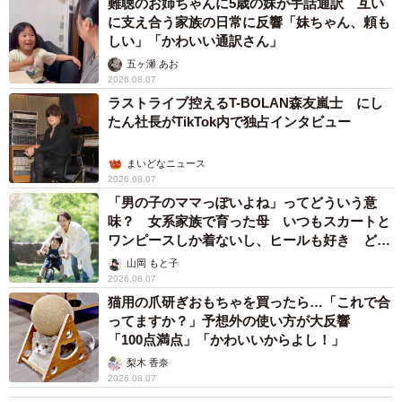
難聴のお姉ちゃんに5歳の妹が手話通訳 互い
て不公平になってしまいます」と説明しましたが、「コル
に支え合う家族の日常に反響「妹ちゃん、頼も
クとレジンって原価300円ぐらいですよね？そうまでして高
しい」「かわいい通訳さん」
く売りたいんですか？」とさらに詰め寄られました。ねこ
五ヶ瀬 あお
2026.08.07
わらびさんが「ハンドメイド作品を作るのに必要な費用は
ラストライブ控えるT-BOLAN森友嵐士 にし
原価だけではありません」「原価の値段のみで販売されて
たん社長がTikTok内で独占インタビュー
いる作家さんはほぼいません」と説くと、やり取りは打ち
切られました。
まいどなニュース
2026.08.07
「男の子のママっぽいよね」ってどういう意
味？ 女系家族で育った母 いつもスカートと
ワンピースしか着ないし、ヒールも好き どの
へんが…
山岡 もと子
2026.08.07
猫用の爪研ぎおもちゃを買ったら…「これで合
ってますか？」予想外の使い方が大反響
「100点満点」「かわいいからよし！」
梨木 香奈
2026.08.07