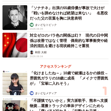
「ソナチネ」出演の55歳俳優が事故で大けが
「戦いを諦めなければ絶望は来ない」 名悪役
だった父の言葉を胸に決意表明
まいどなトピック
2026.08.05
対立ゼロのバラ色の関係は幻？ 現代の日中関
係は改善ではなく管理 偶発的な軍事衝突や経
済的混乱を避ける現状維持こそ重視
和田 大樹
2026.08.04
アクセスランキング
「化けましたね～」10歳で綾瀬はるかの娘役→
雰囲気ガラリの18歳に成長 「メイクで雰囲気
3/5
が」「宝塚に入れそう」
客とねこわらびさんの値段交渉のやり取り（提供画像）
まいどなメディア
「不謹慎でないかと」実力派歌手、熊本へ支援
ねこわらびさんは高校1年から活動を始め、手作り雑貨販売
物資…運搬トラックの車体デザインにためら
サイトminneでハンドメイド作品の販売を始めました。くり
い 「痛いほど伝わる」「行動され立派」