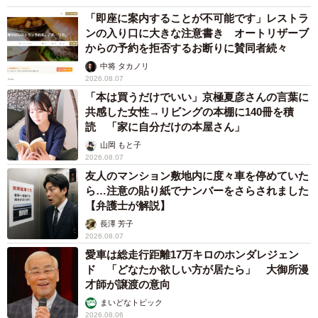
らごめんね、という感じです。そこまでして高く売りたい
「即座に案内することが不可能です」レストラ
のか、という点に関しては、手間暇と愛情をかけて作った
ンの入り口に大きな注意書き オートリザーブ
からの予約を拒否するお断りに賛同者続々
自分の作品ですから、原価以上の価値を見出してほしいと
思うのは事実なので何も言い返すことはありません」
中将 タカノリ
2026.08.07
「本は買うだけでいい」京極夏彦さんの言葉に
ーー原価並みの値段で売ってほしい、と意見についてどう
共感した女性→リビングの本棚に140冊を積
思いますか。
読 「家に自分だけの本屋さん」
山岡 もと子
2026.08.07
「ツイートした中にも書いてある通り、作品ひとつを作る
友人のマンション敷地内に度々車を停めていた
のにかかるのは材料費だけではありません。ハンドメイド
ら…注意の貼り紙でナンバーをさらされました
作品は見た目以上に時間と手間がかかるものなんです。パ
【弁護士が解説】
ーツを組み合わせるのにもどういった組み合わせにする
長澤 芳子
2026.08.07
か、どんなデザインでどれくらいの大きさに仕上げるか、
愛車は総走行距離17万キロのホンダレジェン
使いやすい大きさは？色は？どんな加工で仕上げることが
ド 「どなたか欲しい方が居たら」 大御所漫
出来るかなど、考えることは山ほどありますし、ぶっつけ
才師が譲渡の意向
本番で満足のいく作品が出来るとも限りません」
まいどなトピック
2026.08.06