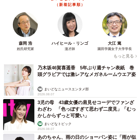
（新着記事順）
森岡 浩
ハイヒール・リンゴ
大江 篤
姓氏研究家
漫才師
園田学園女子大学学長
もっと見る
乃木坂46賀喜遥香 5年ぶり週チャン表紙 巻
頭グラビアでは激レアなメガネルームウエア姿
まいどなニュースエンタメ部
2026.08.07
3児の母 43歳女優の肩見せコーデでファンざ
わざわ 「色っぽすぎて思わず二度見」「むっ
かしからずっと可愛い」
まいどなトピック
2026.08.07
あのちゃん、雨の日のショーパン姿に「雨が似