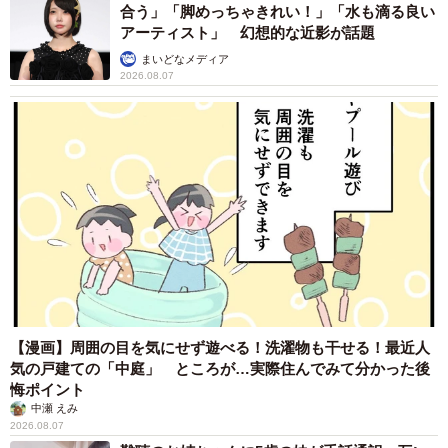
合う」「脚めっちゃきれい！」「水も滴る良い
アーティスト」 幻想的な近影が話題
まいどなメディア
2026.08.07
4/5
客とねこわらびさんの値段交渉のやり取り（提供画像）
【漫画】周囲の目を気にせず遊べる！洗濯物も干せる！最近人
ねこわらびさんが「当方も学生の身のため、そう言われる
気の戸建ての「中庭」 ところが…実際住んでみて分かった後
気持ちも十分分かります」と理解を示した上で、「ハンド
悔ポイント
メイドは量産品ではありませんし、学生さんだからと値引
中瀬 えみ
2026.08.07
きしてしてまっては、定価で買って下さったお客様に対し