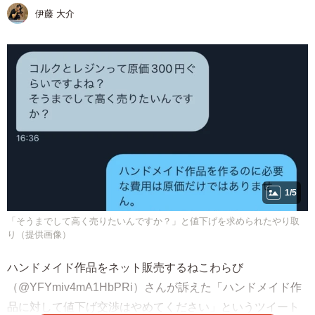
伊藤 大介
1/5
「そうまでして高く売りたいんですか？」と値下げを求められたやり取
り（提供画像）
ハンドメイド作品をネット販売するねこわらび
（@YFYmiv4mA1HbPRi）さんが訴えた「ハンドメイド作
品に対して値下げ交渉はやめてください」というツイート