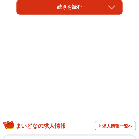
が話題を呼んでいます。ある客からハンドメイド作品（送
続きを読む
料込み1800円）の値段を下げるよう求められ、「譲歩もし
てくれないんですか？」「原価300円くらいですよね？」
「そうまでして高く売りたいんですか？」と再三迫られま
した。「定価で買って下さったお客様に対して不公平にな
ってしまう」と値下げを断ったねこわらびさんが「ハンド
メイド作品は原価だけでなく、作家さんのこだわりやアイ
デアのためにお金をかけて作られています」と理解を求め
たツイートは、「技術力は0円じゃ買えない」「原価って言
うなら自分で作ればいい」と共感を呼び、約8万件のいいね
が付きました。ねこわらびさんに聞きました。
まいどなの求人情報
求人情報一覧へ