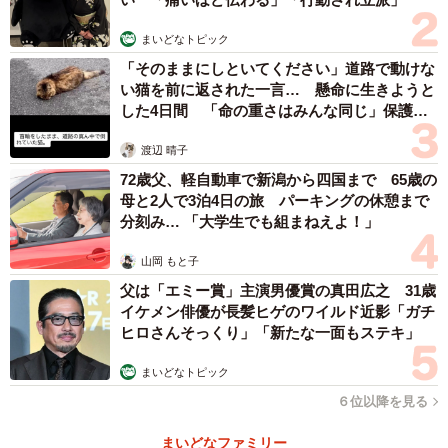
抜いたコルクの中にレジンという透き通った樹脂を流し込
まいどなトピック
み、クラゲやクリオネ、草花を閉じ込めて幻想的な海の世
「そのままにしといてください」道路で動けな
界を生み出す作風で、1000円台の作品が中心となっていま
い猫を前に返された一言… 懸命に生きようと
す。現在は大学に通いながら、ハンドメイド作家として活
した4日間 「命の重さはみんな同じ」保護団
体代表の訴え
動しています。コルクを使った作品の場合、背面に光を通
渡辺 晴子
さない形では制作時間が約6時間、背面から光を通す形では
72歳父、軽自動車で新潟から四国まで 65歳の
7〜8時間ほどかかるといいます。
母と2人で3泊4日の旅 パーキングの休憩まで
分刻み… 「大学生でも組まねえよ！」
今回の値下げ交渉は、客からTwitterのダイレクトメッセー
山岡 もと子
ジで通じて届き、「1800円だと予算がオーバー」「お値下
父は「エミー賞」主演男優賞の真田広之 31歳
げしてもらうことってできますか？」と求められました。
イケメン俳優が長髪ヒゲのワイルド近影「ガチ
ねこわらびさんが「大変申し訳ないのですが、作品のお値
ヒロさんそっくり」「新たな一面もステキ」
引きはお断りさせていただいております」と値段交渉には
まいどなトピック
対応できない旨を伝えると、「学生の身なのでお金があり
６位以降を見る
ません」「譲歩もしてくれないんですか？」と再度値引き
を求められました。
まいどなファミリー