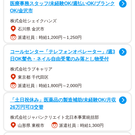
医療事務スタッフ/未経験OK/週払いOK/ブランク
OK/金沢市
株式会社シェイクハンズ
石川県 金沢市
派遣社員：時給1,200円～1,250円
コールセンター「テレフォンオペレーター」/週3
＊注意喚起ではなくお願いです＊
日OK髪色・ネイル自由受電のみ落とし物受付
私に限らず作家さんからハンドメイド作品を購入して下さ
株式会社ラブキャリア
る方にお願いです！！
東京都 千代田区
派遣社員：時給1,800円～2,000円
ハンドメイド作品に対して値下げ交渉をするのはやめてく
ださい💦
「土日祝休み」医薬品の製造補助/未経験OK/月収
ハンドメイド作品は原価だけでなく様々なところに作家さ
26万円可/3交替
んのこだわりやアイデアのためにお金をかけて作られてい
株式会社ジャパンクリエイト北日本事業統括部
ます。
pic.twitter.com/1Ql7mADFpp
山形県 東根市
派遣社員：時給1,300円