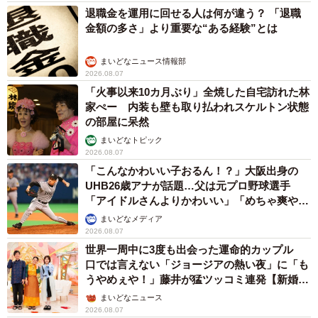
退職金を運用に回せる人は何が違う？ 「退職
「最近は主にminneさんで販売を行なっており、そこまで値
金額の多さ」より重要な“ある経験”とは
下げ交渉をされることはありませんが、作家さんに対して
メッセージを送ることができる機能がございます。メルカ
まいどなニュース情報部
リなどのフリマアプリで販売をする時や、今回のようにネ
2026.08.07
「火事以来10カ月ぶり」全焼した自宅訪れた林
ット上で販売する時はたまにされることがあります。フリ
家ぺー 内装も壁も取り払われスケルトン状態
マアプリの場合はその名の通りフリーマーケットになりま
の部屋に呆然
すので、値下げ交渉をされても仕方ないと言えばそれまで
まいどなトピック
なのかな、というのも感じますね」
2026.08.07
「こんなかわいい子おるん！？」大阪出身の
UHB26歳アナが話題…父は元プロ野球選手
ーーかなり強い口調で値下げを求められました。
「アイドルさんよりかわいい」「めちゃ爽や
か」
まいどなメディア
「今回に関しましては、お相手様も学生さんのようでした
2026.08.07
し、純粋に自分の作品を欲しがってくれただけなのかな、
世界一周中に3度も出会った運命的カップル
口では言えない「ジョージアの熱い夜」に「も
という見方をしています。自分とそれほど歳が離れている
うやめぇや！」藤井が猛ツッコミ連発【新婚さ
というわけではないので、1800円が高いと感じる気持ちも
ん】
まいどなニュース
十分分かりますし、作家として譲歩はしてあげられないか
2026.08.07