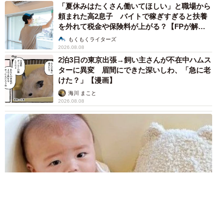
「夏休みはたくさん働いてほしい」と職場から
頼まれた高2息子 バイトで稼ぎすぎると扶養
を外れて税金や保険料が上がる？【FPが解
説】
もくもくライターズ
2026.08.08
2泊3日の東京出張→飼い主さんが不在中ハムス
ターに異変 眉間にできた深いしわ、「急に老
けた？」【漫画】
海川 まこと
2026.08.08