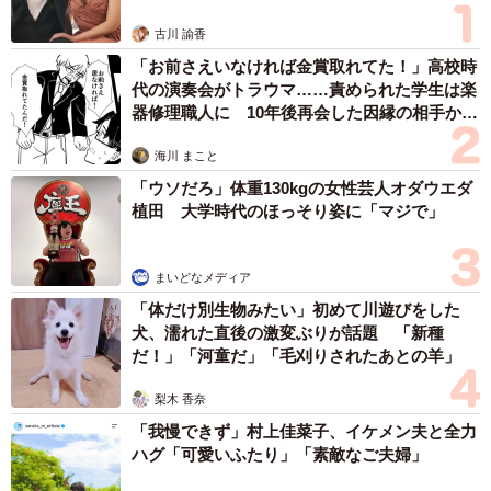
ーー家族間ならではのユーモアあふれるやり取りだったん
古川 諭香
ですね。お兄さんはバズったことをご存じなんでしょう
「お前さえいなければ金賞取れてた！」高校時
か？
代の演奏会がトラウマ……責められた学生は楽
器修理職人に 10年後再会した因縁の相手から
思わぬ申し出【漫画】
「私がバズっていることを報告すると、『おめでとう』と
海川 まこと
祝ってくれました。その後も『3.8万爆笑』『4.5万…』と、
「ウソだろ」体重130kgの女性芸人オダウエダ
いいね数が増える度に連絡してきたり（笑）。 その夜、
植田 大学時代のほっそり姿に「マジで」
ビデオ通話をしたのですが、その時も『10万いいね超はマ
ジですごい』と褒めてくれて、なぜか兄もニヤニヤと嬉し
まいどなメディア
そうでした」
「体だけ別生物みたい」初めて川遊びをした
犬、濡れた直後の激変ぶりが話題 「新種
だ！」「河童だ」「毛刈りされたあとの羊」
梨木 香奈
「我慢できず」村上佳菜子、イケメン夫と全力
ハグ「可愛いふたり」「素敵なご夫婦」