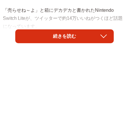
「売らせね～よ」と箱にデカデカと書かれたNintendo
Switch Liteが、ツイッターで約14万いいねがつくほど話題
になっています。
続きを読む
投稿したInvader XDさん（@Invader_0123）のツイートに
よると、「兄にSwitchをあげるということで、兄がSwitch