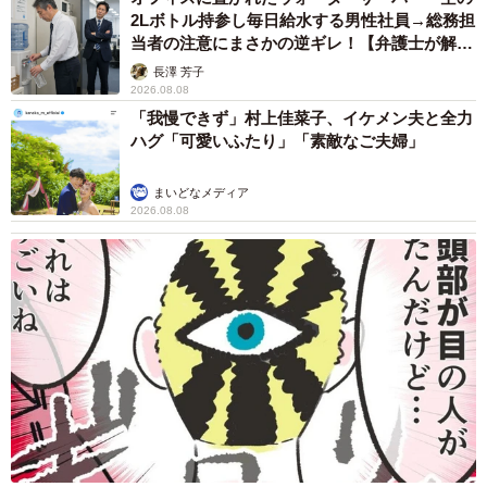
2Lボトル持参し毎日給水する男性社員→総務担
当者の注意にまさかの逆ギレ！【弁護士が解
説】
長澤 芳子
2026.08.08
「我慢できず」村上佳菜子、イケメン夫と全力
ハグ「可愛いふたり」「素敵なご夫婦」
まいどなメディア
2026.08.08