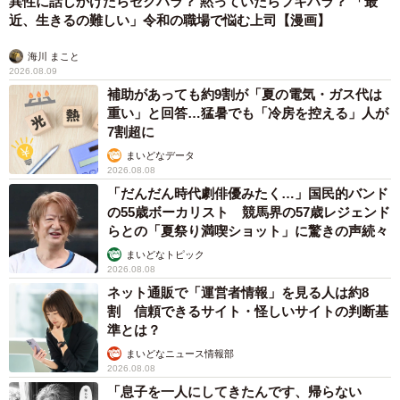
異性に話しかけたらセクハラ？ 黙っていたらフキハラ？ 「最
感謝しております。本当に貴重な経験をさせてもらい、一
近、生きるの難しい」令和の職場で悩む上司【漫画】
生の思い出になりました。改めてみなさんありがとうござ
海川 まこと
いました！」
2026.08.09
補助があっても約9割が「夏の電気・ガス代は
重い」と回答…猛暑でも「冷房を控える」人が
※ポプ子：漫画家・大川ぶくぶ氏が描くマンガ『ポプテピ
7割超に
ピック』のキャラクター
まいどなデータ
2026.08.08
ーー大注目のSwitch Liteでお兄さんにとっても最高のプレ
「だんだん時代劇俳優みたく…」国民的バンド
の55歳ボーカリスト 競馬界の57歳レジェンド
ゼントになりそうです
らとの「夏祭り満喫ショット」に驚きの声続々
まいどなトピック
「実は、兄にはまだ送っていなくて。兄がやりたがってい
2026.08.08
た『ポケモン LEGEND アルセウス』一緒に贈ろうかとか、
ネット通販で「運営者情報」を見る人は約8
記念として本体にペイントしようか、など色々考えていま
割 信頼できるサイト・怪しいサイトの判断基
準とは？
す。数日後には発送する予定です」
まいどなニュース情報部
2026.08.08
◇ ◇
「息子を一人にしてきたんです、帰らない