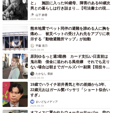
と」 施設に入った90歳母、障害のある60歳次
ちなみに、箱に描かれたポプテピピックのイラストが上手
男との暮らしは行き詰まり…【司法書士の現場
から】
すぎることでも話題となっていましたが、Invader XDさん
山下 静香
2026.08.08
の職業はイラスト関係などではないとのこと。これからは
熊本地震でペット同伴の避難を諦める人に胸を
イラストを趣味にしたいとおっしゃっていたので、今後の
痛め… 被災ペットの受け入れ先をアプリに表
ツイートにも注目が集まりそうです。
示する「動物避難所マップ」が始動
平藤 清刀
2026.08.08
原則ゆるっと週3勤務 カード支払い日直前は
鬼出勤 借金に追われる風俗嬢 それでも足り
ない場合は朝までガールズバー副業【現役キャ
ストに取材】
たかなし 亜妖
2026.08.08
19歳でハライチ岩井勇気と年の差婚から3年、
22歳元おはガール髪バッサリ「ショート似合い
すぎ」
まいどなメディア
2026.08.08
オフィスに置かれたウォーターサーバー 空の