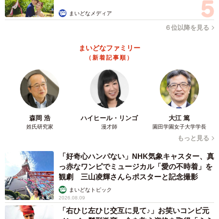
まいどなメディア
６位以降を見る
まいどなファミリー
（新着記事順）
森岡 浩
ハイヒール・リンゴ
大江 篤
姓氏研究家
漫才師
園田学園女子大学学長
もっと見る
「好奇心ハンパない」NHK気象キャスター、真
っ赤なワンピでミュージカル「愛の不時着」を
観劇 三山凌輝さんらポスターと記念撮影
まいどなトピック
2026.08.09
「右ひじ左ひじ交互に見て♪」お笑いコンビ元