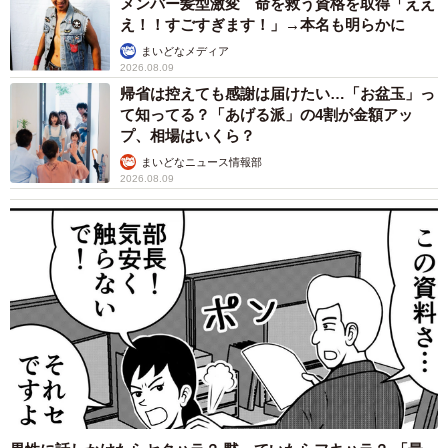
メンバー髪型激変 命を救う資格を取得「ええ
え！！すごすぎます！」→本名も明らかに
まいどなメディア
2026.08.09
帰省は控えても感謝は届けたい…「お盆玉」っ
て知ってる？「あげる派」の4割が金額アッ
プ、相場はいくら？
3/3
まいどなニュース情報部
2026.08.09
Invader XDさん（吹き出し右）とお兄さんの会話。バズったことも喜ん
でくれたそうです（提供：Invader XDさん @Invader_0123）
ーー現段階で14万いいねに、リプライも160件を超えてい
ました
「箱には『かわいくて煽り性能の高いポプ子ちゃんを採用
しよう』と絵を描いたんですが、『これはこれで価値が生
まれそう』というリプライを見て、『確かにw』と思いまし
た。まさかここまでバズってしまうとは思ってもおらず、
ここまで担ぎ上げてくれたフォロワーさんや多くの人達に