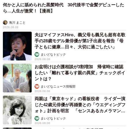
何かと人に舐められた黒髪時代 30代後半で金髪デビューした
ら…人生が激変！【漫画】
海川 まこと
2026.08.08
夫はマイファスHiro、義父母も義兄も超有名歌
手の28歳モデル兼俳優が第1子出産を報告「母
子ともに健康…日々、大切に過ごしたい」
まいどなトピック
2026.08.08
お盆明けは介護相談が3割増加 帰省時に確認
したい「離れて暮らす親の異変」チェックポイ
ントは？
まいどなニュース情報部
2026.08.08
両親は「東京キッド」の看板役者 ライダー演
じた42歳元俳優が再婚妻との「ウエディングフ
ォト」計画を明言 「センスあるカメラマン求
む」
まいどなトピック
2026.08.08