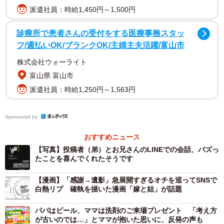
派遣社員：時給1,450円～1,500円
ーー「高額で売れないように」というのはコロナ禍でゲー
診療所で患者さんの受付をする医療事務スタッ
ム機の転売が増えたことへの皮肉を込めているとか…? も
フ/週払いOK/ブランクOK/主婦主夫活躍/富山市
しくは、お兄さんが過去に何かを売ってしまったのかと思
株式会社ウォーライト
ってしまいました（お兄さんすみません）。
富山県 富山市
派遣社員：時給1,250円～1,563円
「いいえ、特に転売する人のことは意識はしてなかったで
す。兄とは小さい頃から仲が良かった方なので、そういう
Sponsored by
ことは無かったですね（笑）」
おすすめニュース
【写真】投稿者（弟）とお兄さんのLINEでの会話、バズっ
たことを喜んでくれたそうです
【漫画】「感謝→遺影」急展開すぎるオチを巡ってSNSで
白熱リプ 確執を描いた漫画「嫁と姑」が話題
パパはビール、ママは洗剤のご来場プレゼント 「考え方
が古いのでは…」とママが抱いた思いに、反発の声も