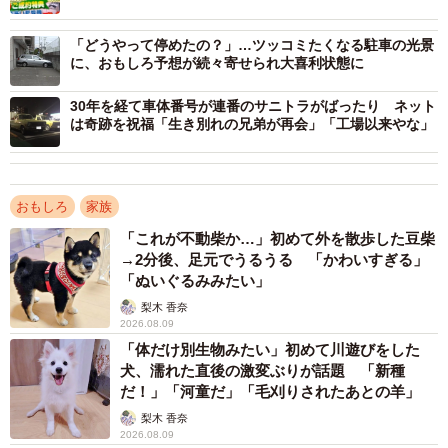
「どうやって停めたの？」…ツッコミたくなる駐車の光景
に、おもしろ予想が続々寄せられ大喜利状態に
30年を経て車体番号が連番のサニトラがばったり ネット
は奇跡を祝福「生き別れの兄弟が再会」「工場以来やな」
おもしろ
家族
「これが不動柴か…」初めて外を散歩した豆柴
→2分後、足元でうるうる 「かわいすぎる」
「ぬいぐるみみたい」
梨木 香奈
2026.08.09
「体だけ別生物みたい」初めて川遊びをした
犬、濡れた直後の激変ぶりが話題 「新種
だ！」「河童だ」「毛刈りされたあとの羊」
梨木 香奈
2026.08.09