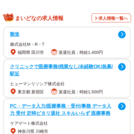
を売る時高額で売れないように落書きしといた」そう。
まいどなの求人情報
求人情報一覧へ
リプライでは、「これは世界に1つしかない限定仕様…」
「このイラストでさらに価値が上がるというオチが見え
製造
た」「クオリティ高いよ」と注目を集めています。同ツイ
株式会社M・R・T
ートについて、Invader XDさんにお話を聞きました。
福岡県 田川市
派遣社員：時給1,400円
なぜか兄もニヤニヤと嬉しそうでした
クリニックで医療事務/残業なし/未経験OK/急募/
駅近
ーーなぜお兄さんにNintendo Switch Liteを贈ることになっ
たんでしょうか？
ヒューマンリソシア株式会社
東京都 新宿区
派遣社員：時給1,500円
「私が最近、有機ELモデルのSwitchを買ったので元々使っ
PC・データ入力/医療事務・受付/事務 データ入
ていたSwitch Liteを使わなくなったというのと、県外に住
力 受付 定時ピタリ退社 スキルいらず 医療事務
む兄が『ポケモンをやりたいが、Switchを持っていない』
ケアゲート株式会社
と言っていたのがキッカケです。『欲しいならあげるよ』
神奈川県 川崎市
と言ったら『ぜひ欲しい』と」