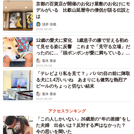
京都の百貨店が開催のお化け屋敷のお化けにモ
デルがいる 比叡山延暦寺の僧侶が語る伝説と
は
浅井 佳穂
2026.08.08
2/3
12歳の愛犬に変化 1歳息子の膝で甘える初め
て見せる姿に反響 これまで「見守る立場」だ
ハイクオリティなイラストに、ツイッターでは「むしろ価値が上がるの
では」という声も（提供：Invader XDさん @Invader_0123）
ったのに…「頭ポンポンが愛に満ちている」
「尊…」
梨木 香奈
ーーなぜこのイラストを描かれたんですか？
2026.08.08
「テレビより私を見て？」パパの目の前に陣取
る犬に1.4万いいね あまりにも健気な熱烈ア
「兄がもしこのSwitch Liteを売却（転売）したとして、最
ピールのちょっと切ない結末
高額で売らせないためには…と考え、『落書きをしよ
梨木 香奈
う！』と思いました（笑）。箱に傷や汚れ・落書きがあれ
2026.08.08
ば少なからず価格はダウンするでしょうし、このSwitch
アクセスランキング
Liteを見た時、兄が笑ってくれたらいいなと思って、落書き
「この人しかいない」26歳差の“年の差婚”をし
しました」
た夫婦 出会いは？反対する声はなかった？
今の思いを聞いた