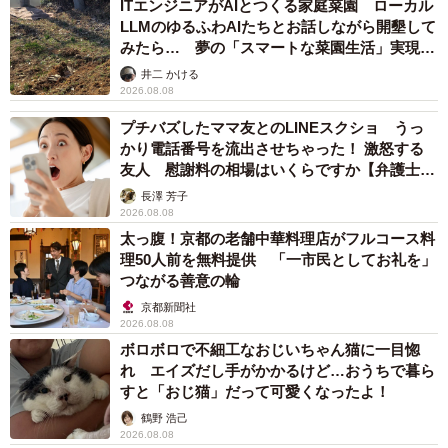
ITエンジニアがAIとつくる家庭菜園 ローカル
LLMのゆるふわAIたちとお話しながら開墾して
みたら… 夢の「スマートな菜園生活」実現な
るか
井二 かける
2026.08.08
プチバズしたママ友とのLINEスクショ うっ
かり電話番号を流出させちゃった！ 激怒する
友人 慰謝料の相場はいくらですか【弁護士が
解説】
長澤 芳子
2026.08.08
太っ腹！京都の老舗中華料理店がフルコース料
理50人前を無料提供 「一市民としてお礼を」
つながる善意の輪
京都新聞社
2026.08.08
ボロボロで不細工なおじいちゃん猫に一目惚
れ エイズだし手がかかるけど…おうちで暮ら
すと「おじ猫」だって可愛くなったよ！
鶴野 浩己
2026.08.08