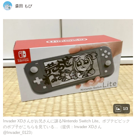
森田 もび
1/3
Invader XDさんがお兄さんに譲るNintendo Switch Lite。ポプテピピック
のポプ子がこちらを見ている…（提供：Invader XDさん
@Invader_0123）