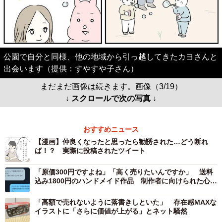
公園で自分と同様、他の地域から引っ越してきたカヨさんと
出会います（提供：すやすや子さん）
まだまだ画像は続きます。画像（3/19）
↓ スクロールで次の写真 ↓
おすすめニュース
【漫画】仲良くなったと思ったら勧誘された…どう断れ
ば！？ 実際に投稿されたツイート
「原価300円ですよね」「高く売りたいんですか」 送料
込み1800円のハンドメイド作品 制作者に向けられた心な
い言葉
「高額で売れないように落書きしといた」 存在感MAXな
イラストに「さらに価値が上がる」とネット騒然