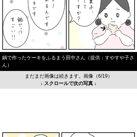
鍋で作ったケーキをふるまう田中さん（提供：すやすや子さ
ん）
まだまだ画像は続きます。画像（6/19）
↓ スクロールで次の写真 ↓