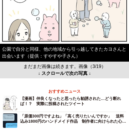
公園で自分と同様、他の地域から引っ越してきたカヨさんと
出会います（提供：すやすや子さん）
まだまだ画像は続きます。画像（3/19）
↓ スクロールで次の写真 ↓
おすすめニュース
【漫画】仲良くなったと思ったら勧誘された…どう断れ
ば！？ 実際に投稿されたツイート
「原価300円ですよね」「高く売りたいんですか」 送料
込み1800円のハンドメイド作品 制作者に向けられた心な
い言葉