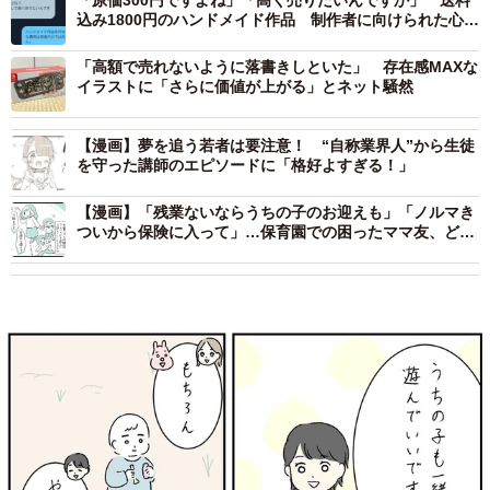
「原価300円ですよね」「高く売りたいんですか」 送料
込み1800円のハンドメイド作品 制作者に向けられた心な
い言葉
「高額で売れないように落書きしといた」 存在感MAXな
イラストに「さらに価値が上がる」とネット騒然
【漫画】夢を追う若者は要注意！ “自称業界人”から生徒
を守った講師のエピソードに「格好よすぎる！」
【漫画】「残業ないならうちの子のお迎えも」「ノルマき
ついから保険に入って」…保育園での困ったママ友、どう
付き合う？