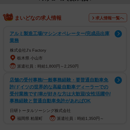
まいどなの求人情報
求人情報一覧へ
アルミ製造工場/マシンオペレーター/完成品出庫
業務
株式会社J's Factory
栃木県 小山市
派遣社員：時給1,800円～2,250円
店舗の受付事務/一般事務経験・要普通自動車免
許/ドイツの世界的な高級自動車ディーラーでの
受付業務です/車が好きな方は大歓迎/女性活躍中/
事務経験と普通自動車免許があればOK
日研トータルソーシング株式会社
福岡県 粕屋町
派遣社員：時給1,350円～