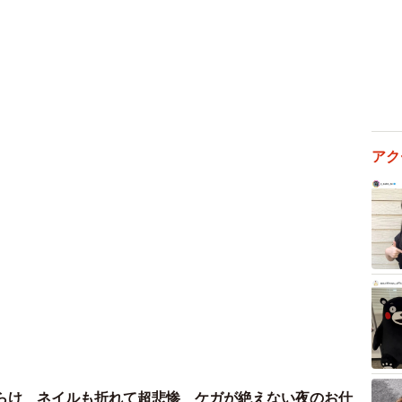
アク
らけ ネイルも折れて超悲惨 ケガが絶えない夜のお仕