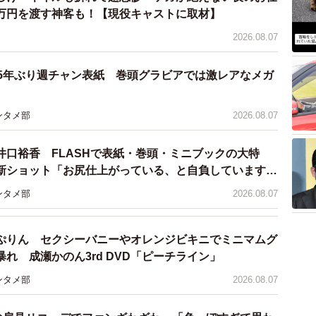
万円を渡す神客も！【現役キャストに取材】
2026.08.07
 5年ぶり週チャン表紙 巻頭グラビアでは激レアなメガ
ンタメ部
2026.08.07
井口裕香 FLASHで表紙・巻頭・ミニブックの大特
新ショット「お尻仕上がっている、と自負しています」
理想の身体でいたい」
ンタメ部
2026.08.07
ぷりん セクシーバニーやオレンジビキニでミニマムグ
れ 成瀬かのん3rd DVD「ピーチライン」
ンタメ部
2026.08.07