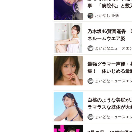
事 「病院代」と数
たかなし 亜妖
乃木坂46賀喜遥香
ネルームウエア姿
まいどなニュースエ
最強グラマー声優・
集！ 体いじめる最
「いくつになっても
まいどなニュースエ
白桃のような美尻が
ラマラスな肢体が大暴
まいどなニュースエ