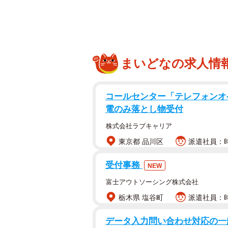
い状態でのレポート作成を検討してい
り、アメリカの教育界は混乱してい
ところで、このチャットGPTは、
まいどなの求人情
作成するだけではなく、小中学生ら
らの作文を誰が書いたか判断するこ
コールセンター「テレフォンオ
昨年12月26日付のニューヨーク
電のみ落とし物受付
株式会社ラブキャリア
小学4年生のテストに使われている
東京都 品川区
派遣社員：時給
って、学校の昼休みがどのようなも
食を食べたことのない人にも、どこ
受付事務
NEW
ようにしてください」というものだ
富士アウトソーシング株式会社
るエッセイを書く。生き生きとした
栃木県 塩谷町
派遣社員：時
チャットGPTが生成した小学4年
データ入力問い合わせ対応の一