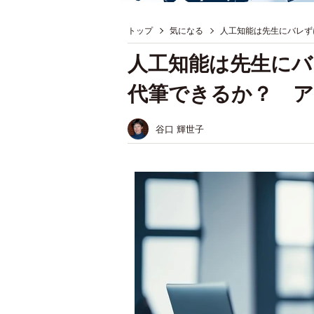
トップ
気になる
人工知能は先生にバレず
人工知能は先生にバ
代筆できるか？ 
谷口 輝世子