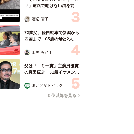
い」道路で動けない猫を前に
返された一言… 懸命に生き
ようとした4日間 「命の重
渡辺 晴子
さはみんな同じ」保護団体代
表の訴え
72歳父、軽自動車で新潟から
四国まで 65歳の母と2人で
3泊4日の旅 パーキングの休
憩まで分刻み… 「大学生で
山岡 もと子
も組まねえよ！」
父は「エミー賞」主演男優賞
の真田広之 31歳イケメン俳
優が長髪ヒゲのワイルド近影
「ガチヒロさんそっくり」
まいどなトピック
「新たな一面もステキ」
６位以降を見る