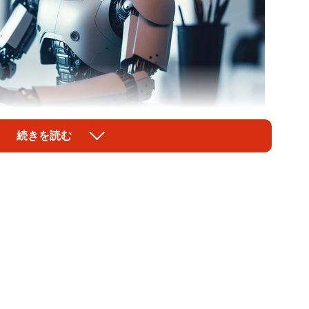
続きを読む
1/1
うかを判定することは難しく、アメリカの大学は、頭を悩ませている
wesome/adobe.stock.com）
した「チャットGPT」に、知りたいことを指示すると、
レポートなどを書いてもらうことができる。
うが、アメリカでは、大学生が作成したレポートはAI
は難しく、大学側は、頭を悩ませている。AIが作成し
AIの登場や、対面授業の教室内でAIにアクセスできな