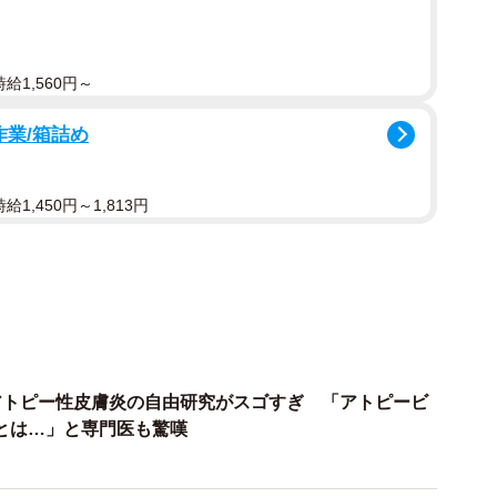
童文学や大学教授ら4人の専門家に、どれがAIか、ど
見極めてもらった。これは、正答率が高かったという。
給1,560円～
ブレース（筆者注：歯列矯正器具）をしているので、
を磨く」と表現したり、昼食時間を見守る保護者のボラ
作業/箱詰め
たりと、普段の生活の言葉がそのまま書かれていること
1,450円～1,813円
葉と話し言葉の使い分けが未熟なため、and やコン
ことから、AIと子どもが書いた作文の違いを見抜い
る専門家の経験と感性のすばらしさといえる。
多用や、スペリングミスを含むように指示すれば、見分け
アトピー性皮膚炎の自由研究がスゴすぎ 「アトピービ
同じ専門家に、AIとリアルな生徒による中学2年生の
とは…」と専門医も驚嘆
より細かい指示をAIに与えたこともあり、小学4年生
たそうだ。