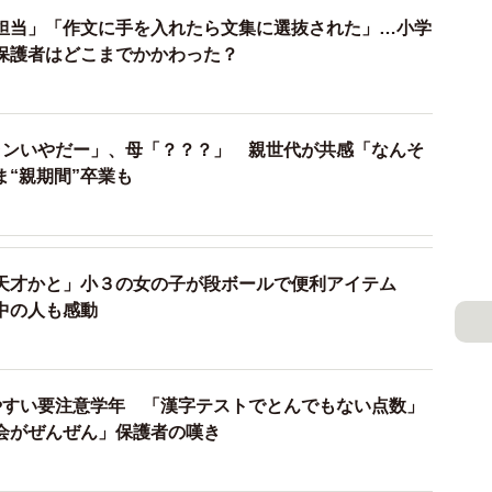
担当」「作文に手を入れたら文集に選抜された」…小学
保護者はどこまでかかわった？
ランいやだー」、母「？？？」 親世代が共感「なんそ
ま“親期間”卒業も
天才かと」小３の女の子が段ボールで便利アイテム
中の人も感動
やすい要注意学年 「漢字テストでとんでもない点数」
会がぜんぜん」保護者の嘆き