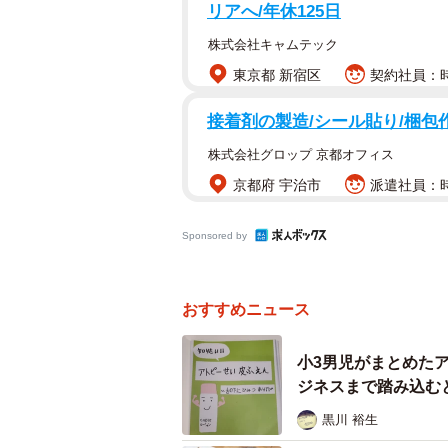
じテーマで書いた作文とをまぜて、児
リアへ/年休125日
れがリアルな小学4年生の作文かを
株式会社キャムテック
東京都 新宿区
契約社員：時
実際に子どもが書いた作文は「私は
食べ終わったら、トイレに行って歯
接着剤の製造/シール貼り/梱包
ンティアを「ランチママ」と表現し
株式会社グロップ 京都オフィス
が見極めポイントになった。
京都府 宇治市
派遣社員：時給
また、子どもの書いた作文は、書き言
マを多く使うという特徴がある。この
Sponsored by
た。
子どもの心や生活によく理解してい
おすすめニュース
もしかしたら、and やコンマの
小3男児がまとめた
にくかったかもしれない。ちなみに、
ジネスまで踏み込む
作文を読んでもらうという実験では、
黒川 裕生
の作文よりも見分けるのが難しかっ