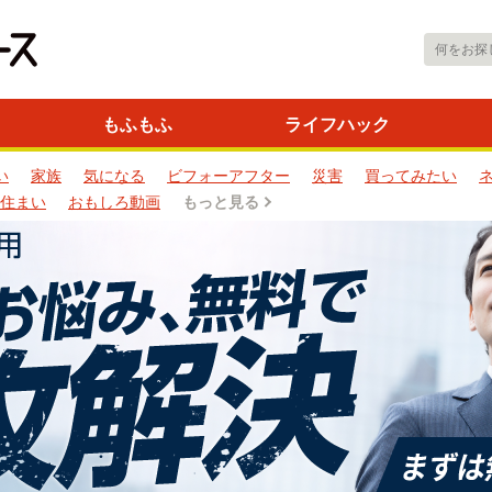
もふもふ
ライフハック
い
家族
気になる
ビフォーアフター
災害
買ってみたい
住まい
おもしろ動画
もっと見る