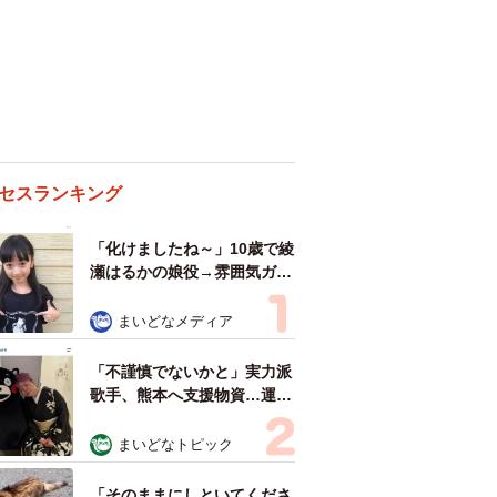
セスランキング
「化けましたね～」10歳で綾
瀬はるかの娘役→雰囲気ガラ
リの18歳に成長 「メイクで
雰囲気が」「宝塚に入れそ
まいどなメディア
う」
「不謹慎でないかと」実力派
歌手、熊本へ支援物資…運搬
トラックの車体デザインにた
めらい 「痛いほど伝わる」
まいどなトピック
「行動され立派」
「そのままにしといてくださ