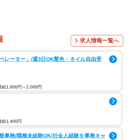
る教授もいる。AIをどこまで活用すればよいのかを巡
る。
大学生やビジネスパーソンら、大人のレポートや論文を
報
の年齢相応の作文も書くこともできる。先生方は、これ
求人情報一覧へ
とができるのだろうか。
ペレーター」/週3日OK髪色・ネイル自由受
・タイムズ電子版がユニークな実験結果を発表した。
作文のテーマをチャットGPTに与えた。「あなたにと
1,800円～2,000円
のであるかを説明してください。あなたといっしょに昼
で昼食をとるのか、昼休みはどんな感じなのかがわかる
。そして「小学4年生レベルの読解力で平均をやや上回
描写で」と指示を加えた。
給1,400円
生の読解力にもとづいた作文と、実際に小学4年生が同
般事務/職種未経験OK/社会人経験を事務キャ