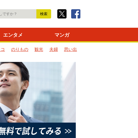
エンタメ
マンガ
ネコ
のりもの
観光
夫婦
思い出