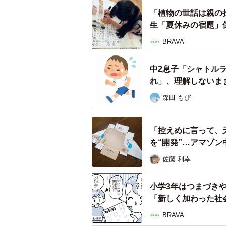
「植物の世話は親の
生「夏休みの宿題」
BRAVA
中2息子「シャトル
れ」、理解しないま
森田 もび
「控えめに言って、
を“開発”…アマゾン
佐藤 利幸
小学3年はつまづき
「新しく加わった社
BRAVA