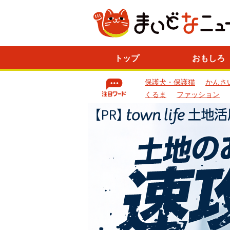
ニ
トップ
おもしろ
ュ
ー
保護犬・保護猫
かんさ
ス
一
くるま
ファッション
覧