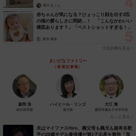
海川 まこと
赤ちゃんが気になる？ひょっこり顔を出す2匹
の猫の愛らしさに悶絶…！ 「こんなかわいい
構図あります？」「ベストショットすぎる！」
梨木 香奈
６位以降を見る
まいどなファミリー
（新着記事順）
森岡 浩
ハイヒール・リンゴ
大江 篤
姓氏研究家
漫才師
園田学園女子大学学長
もっと見る
夫はマイファスHiro、義父母も義兄も超有名歌
手の28歳モデル兼俳優が第1子出産を報告「母