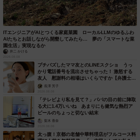
ITエンジニアがAIとつくる家庭菜園 ローカルLLMのゆるふわ
AIたちとお話しながら開墾してみたら… 夢の「スマートな菜
園生活」実現なるか
井二 かける
2026.08.08
プチバズしたママ友とのLINEスクショ うっ
かり電話番号を流出させちゃった！ 激怒する
友人 慰謝料の相場はいくらですか【弁護士が
解説】
長澤 芳子
2026.08.08
「テレビより私を見て？」パパの目の前に陣取
る犬に1.4万いいね あまりにも健気な熱烈ア
ピールのちょっと切ない結末
梨木 香奈
2026.08.08
太っ腹！京都の老舗中華料理店がフルコース料