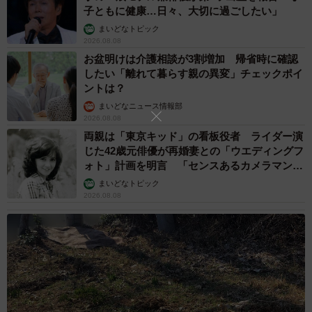
子ともに健康…日々、大切に過ごしたい」
まいどなトピック
2026.08.08
4/15
お盆明けは介護相談が3割増加 帰省時に確認
したい「離れて暮らす親の異変」チェックポイ
小学3年生がアトピー性皮膚炎について調べた自由研究（提供）
ントは？
まいどなニュース情報部
医学的根拠の乏しいサプリメントや水、代替医療などを患
2026.08.08
者に勧める悪徳商法「アトピービジネス」を取り上げた一
両親は「東京キッド」の看板役者 ライダー演
節もあり、ほむほむ@アレルギー専門医さんも「ここに踏
じた42歳元俳優が再婚妻との「ウエディングフ
ォト」計画を明言 「センスあるカメラマン求
み込むとは…やるなあ…」と驚きの声を漏らしているほ
む」
まいどなトピック
ど。研究の最後にある「『知ること』がぼくの心を強くし
2026.08.08
てくれた」という言葉には、思わずグッときてしまいま
す。
「調べていると、終わりがなくなってしまう」
6月から実に3カ月もの時間をかけてこの研究を完成させた
のは、都内在住のH.Oくん。小学3年生です。