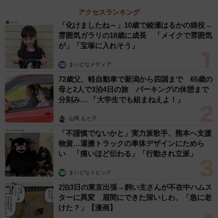
アクセスランキング
「化けましたね～」10歳で綾瀬はるかの娘役→
雰囲気ガラリの18歳に成長 「メイクで雰囲気
が」「宝塚に入れそう」
3/15
まいどなメディア
72歳父、軽自動車で新潟から四国まで 65歳の
小学3年生がアトピー性皮膚炎について調べた自由研究（提供）
母と2人で3泊4日の旅 パーキングの休憩まで
分刻み… 「大学生でも組まねえよ！」
まず目を引くのは、学生の論文かと見紛うほどきちんと章
立てされた目次。しかも「アトピーせい皮ふえんって何だ
山岡 もと子
ろう」「アトピーせい皮ふえんの原いん」といったタイト
「不謹慎でないかと」実力派歌手、熊本へ支援
物資…運搬トラックの車体デザインにためら
ルが並ぶ中に、「ぼくのアレルギー人生」「ぼくの使って
い 「痛いほど伝わる」「行動され立派」
いるステロイドざい」「（舌下免疫療法の）ぼくの毎日の
記ろく」などもあり、実際にアトピー性皮膚炎を抱える小
まいどなトピック
学生ならではの視点が盛り込まれていることが窺えます。
2泊3日の東京出張→飼い主さんが不在中ハムス
ターに異変 眉間にできた深いしわ、「急に老
けた？」【漫画】