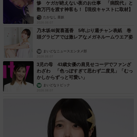
惨 ケガが絶えない夜のお仕事 「病院代」と
数万円を渡す神客も！【現役キャストに取材】
たかなし 亜妖
2026.08.07
乃木坂46賀喜遥香 5年ぶり週チャン表紙 巻
頭グラビアでは激レアなメガネルームウエア姿
まいどなニュースエンタメ部
2026.08.07
3児の母 43歳女優の肩見せコーデでファンざ
わざわ 「色っぽすぎて思わず二度見」「むっ
かしからずっと可愛い」
まいどなトピック
2026.08.07
6/15
小学3年生がアトピー性皮膚炎について調べた自由研究（提供）
――アトピー性皮膚炎の自由研究をしようと思ったのはな
ぜですか？