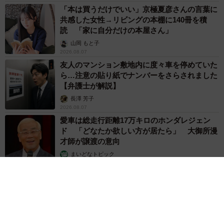
「本は買うだけでいい」京極夏彦さんの言葉に
②情報元（出典）を明らかにして掘り下げていること
共感した女性→リビングの本棚に140冊を積
読 「家に自分だけの本屋さん」
③（Twitterで公開した部分にはありませんが）自分自身で
山岡 もと子
も体験して、治療への前向きな気持ちを新たにしているこ
2026.08.07
と
友人のマンション敷地内に度々車を停めていた
ら…注意の貼り紙でナンバーをさらされました
【弁護士が解説】
…は特筆すべきことだと思います」
長澤 芳子
2026.08.07
愛車は総走行距離17万キロのホンダレジェン
ド 「どなたか欲しい方が居たら」 大御所漫
才師が譲渡の意向
まいどなトピック
2026.08.06