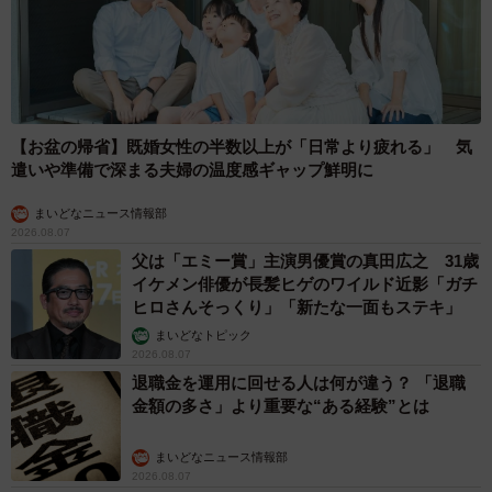
【お盆の帰省】既婚女性の半数以上が「日常より疲れる」 気
遣いや準備で深まる夫婦の温度感ギャップ鮮明に
まいどなニュース情報部
2026.08.07
父は「エミー賞」主演男優賞の真田広之 31歳
イケメン俳優が長髪ヒゲのワイルド近影「ガチ
ヒロさんそっくり」「新たな一面もステキ」
まいどなトピック
8/15
2026.08.07
退職金を運用に回せる人は何が違う？ 「退職
小学3年生がアトピー性皮膚炎について調べた自由研究（提供）
金額の多さ」より重要な“ある経験”とは
――研究したことで、普段の生活や心掛けで何か変わった
まいどなニュース情報部
ことはありますか？
2026.08.07