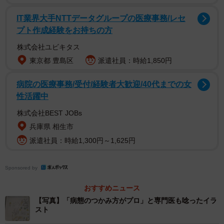
です😊🎉
50ページ近くあります。あとがきにある医療リテラシーの
IT業界大手NTTデータグループの医療事務/レセ
プト作成経験をお持ちの方
高さは、小学生とは思えないレベル…なお、参考文献リス
トまであるという徹底ぶり(°Д°)
株式会社ユビキタス
感動したので、(許可をいただき)一部を共有します。1/n
東京都 豊島区
派遣社員：時給1,850円
pic.twitter.com/rZhK3uUngy
病院の医療事務/受付/経験者大歓迎/40代までの女
性活躍中
— ほむほむ@アレルギー専門医 (@ped_allergy)
September
24, 2021
株式会社BEST JOBs
兵庫県 相生市
基本を押さえつつ、小学生ならではの視点も
派遣社員：時給1,300円～1,625円
Sponsored by
おすすめニュース
【写真】「病態のつかみ方がプロ」と専門医も唸ったイラ
スト