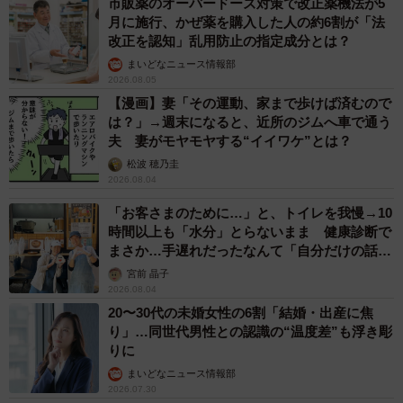
市販薬のオーバードーズ対策で改正薬機法が5
月に施行、かぜ薬を購入した人の約6割が「法
改正を認知」乱用防止の指定成分とは？
まいどなニュース情報部
2026.08.05
【漫画】妻「その運動、家まで歩けば済むので
は？」→週末になると、近所のジムへ車で通う
夫 妻がモヤモヤする“イイワケ”とは？
松波 穂乃圭
2026.08.04
「お客さまのために…」と、トイレを我慢→10
時間以上も「水分」とらないまま 健康診断で
まさか…手遅れだったなんて「自分だけの話で
はなく、日本中で起きている問題では？」
宮前 晶子
2026.08.04
20〜30代の未婚女性の6割「結婚・出産に焦
り」…同世代男性との認識の“温度差”も浮き彫
りに
まいどなニュース情報部
2026.07.30