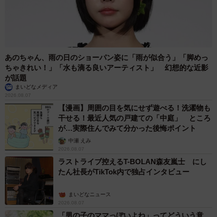
「自分がアレルギー体質で、自分の体についてもっと知り
たくなったからです。そして、舌下免疫療法をはじめたの
だけど、どんなものかよくわからなかったから、それにつ
いても知りたくなったので調べました」
あのちゃん、雨の日のショーパン姿に「雨が似合う」「脚めっ
ちゃきれい！」「水も滴る良いアーティスト」 幻想的な近影
――研究ではどんなことに苦労しましたか？
が話題
まいどなメディア
2026.08.07
「調べていると、さらにわからないことが出てきてしまっ
【漫画】周囲の目を気にせず遊べる！洗濯物も
て、終わりがなくなってしまったことと、とにかく字をた
干せる！最近人気の戸建ての「中庭」 ところ
くさん書いたことが大変でした」
が…実際住んでみて分かった後悔ポイント
中瀬 えみ
2026.08.07
ラストライブ控えるT-BOLAN森友嵐士 にし
たん社長がTikTok内で独占インタビュー
まいどなニュース
2026.08.07
「男の子のママっぽいよね」ってどういう意