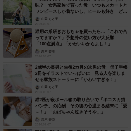
味？ 女系家族で育った母 いつもスカートと
ワンピースしか着ないし、ヒールも好き どの
へんが…
山岡 もと子
2026.08.07
猫用の爪研ぎおもちゃを買ったら…「これで合
ってますか？」予想外の使い方が大反響
「100点満点」「かわいいからよし！」
梨木 香奈
2026.08.07
2歳半の長男と生後2カ月の次男の母 母子手帳
2冊をイラストでいっぱいに 見る人を楽しま
せる家族ストーリーに「かわいすぎる！」
山岡 もと子
2026.08.07
猫2匹が段ボール箱の取り合いで「ポコスカ猫
パンチ」の応酬 その後の心温まる結末に「愛
～！」「おばちゃん泣きそうや…」
7/15
梨木 香奈
2026.08.07
小学3年生がアトピー性皮膚炎について調べた自由研究（提供）