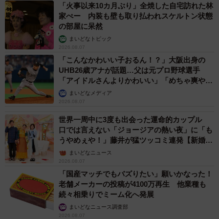
「火事以来10カ月ぶり」全焼した自宅訪れた林
「仕組みが理解できたので、かゆいときには『あ、今ヒス
家ぺー 内装も壁も取り払われスケルトン状態
の部屋に呆然
タミンが放出されているんだな』など、体の中で自分が描
まいどなトピック
いたヒスタミンのキャラクターが放出されている様子を想
2026.08.07
像して、笑ってしまいます。そして、薬をぬったり飲んだ
「こんなかわいい子おるん！？」大阪出身の
りするとき、『よろしく！』と思うようになりました」
UHB26歳アナが話題…父は元プロ野球選手
「アイドルさんよりかわいい」「めちゃ爽や
か」
専門医も「大人顔負けの医療リテラシー」と驚き
まいどなメディア
2026.08.07
ほむほむ@アレルギー専門医こと小児アレルギー科医の堀
世界一周中に3度も出会った運命的カップル
向健太先生に「専門医の目から見て、この研究のどういう
口では言えない「ジョージアの熱い夜」に「も
ところに感心したのか、あらためて教えてください」と連
うやめぇや！」藤井が猛ツッコミ連発【新婚さ
ん】
絡すると、次のような返信をいただきました。
まいどなニュース
2026.08.07
「国産マッチでもバズりたい」願いかなった！
「感心したことはたくさんあるのですが、
老舗メーカーの投稿が4100万再生 他業種も
続々相乗りでミーム化へ発展
①構成がしっかりしていること
まいどなニュース調査部
2026.08.07