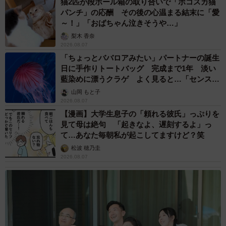
猫2匹が段ボール箱の取り合いで「ポコスカ猫
パンチ」の応酬 その後の心温まる結末に「愛
――逆に、研究を通して楽しかったことや嬉しかったこと
～！」「おばちゃん泣きそうや…」
はありますか？
梨木 香奈
2026.08.07
「ちょっとババロアみたい」パートナーの誕生
「アレルゲンなどの絵を描くことが楽しかったのと、自分
日に手作りトートバッグ 完成まで1年 淡い
の体が今どんな状態なのかわかったことが嬉しかったで
藍染めに漂うクラゲ よく見ると…「センスす
す」
ごい」
山岡 もと子
2026.08.07
【漫画】大学生息子の「頼れる彼氏」っぷりを
見て母は絶句 「起きなよ、遅刻するよ」っ
て…あなた毎朝私が起こしてますけど？笑
松波 穂乃圭
2026.08.07