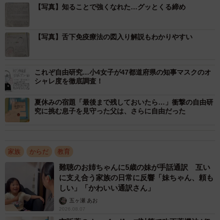
【写真】知ることで強くなれた…グッとくる締め
【写真】舌下免疫療法の図入り解説もわかりやすい
これぞ自由研究…小4女子が47都道府県の知事マスクのオ
シャレ度を徹底調査！
夏休みの宿題「最後まで残しておいたら…」衝撃の自由研
究に挑む息子を見守った父は、さらに自由だった
家族
からだ
教育
難聴のお姉ちゃんに5歳の妹が手話通訳 互い
に支え合う家族の日常に反響「妹ちゃん、頼も
しい」「かわいい通訳さん」
2/15
五ヶ瀬 あお
2026.08.07
小学3年生がアトピー性皮膚炎について調べた自由研究（提供）