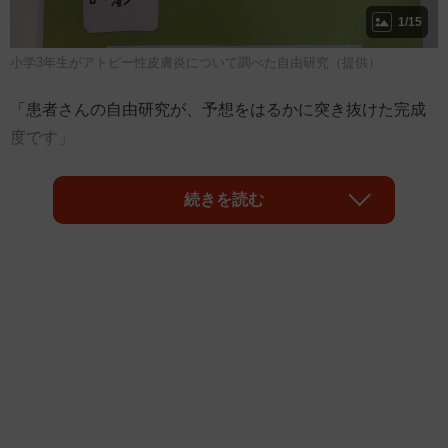
1/15
小学3年生がアトピー性皮膚炎について調べた自由研究（提供）
「患者さんの自由研究が、予想をはるかに突き抜けた完成
度です」
「あとがきにある医療リテラシーの高さは、小学生とは思
続きを読む
えないレベル…」
ほむほむ@アレルギー専門医さん（@ped_allergy）が
Twitterで紹介した、小学生によるアトピー性皮膚炎の自由
研究が「大人も舌を巻くクオリティだ」と注目を集めてい
ます。「ぼくをなやますこのかゆみ、どうやってつき合
う？てっていかいぼうだ！オー！！」と勇ましく幕を開け
る全46ページ（と、参考・引用文献リスト2ページ）。皮膚
の仕組みやアトピー性皮膚炎が起こるメカニズムと病態、