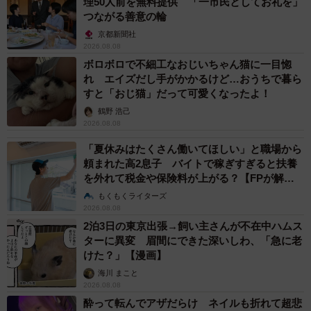
理50人前を無料提供 「一市民としてお礼を」
つながる善意の輪
京都新聞社
2026.08.08
ボロボロで不細工なおじいちゃん猫に一目惚
れ エイズだし手がかかるけど…おうちで暮ら
5/15
すと「おじ猫」だって可愛くなったよ！
鶴野 浩己
小学3年生がアトピー性皮膚炎について調べた自由研究（提供）
2026.08.08
「夏休みはたくさん働いてほしい」と職場から
頼まれた高2息子 バイトで稼ぎすぎると扶養
を外れて税金や保険料が上がる？【FPが解
説】
もくもくライターズ
2026.08.08
2泊3日の東京出張→飼い主さんが不在中ハムス
ターに異変 眉間にできた深いしわ、「急に老
けた？」【漫画】
海川 まこと
2026.08.08
酔って転んでアザだらけ ネイルも折れて超悲