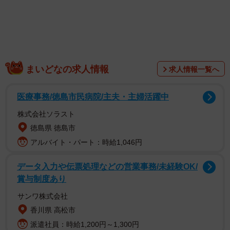
治療に使われるステロイド剤の種類などをおさらいしつ
つ、自身が取り組む「舌下免疫療法」についても経験を踏
まえて調べ上げ、イラストや画像を交えてわかりやすくま
とめてあります。
まいどなの求人情報
求人情報一覧へ
医療事務/徳島市民病院/主夫・主婦活躍中
株式会社ソラスト
徳島県 徳島市
アルバイト・パート：時給1,046円
データ入力や伝票処理などの営業事務/未経験OK/
賞与制度あり
サンワ株式会社
香川県 高松市
患者さんの自由研究が、予想をはるかに突き抜けた完成度
派遣社員：時給1,200円～1,300円