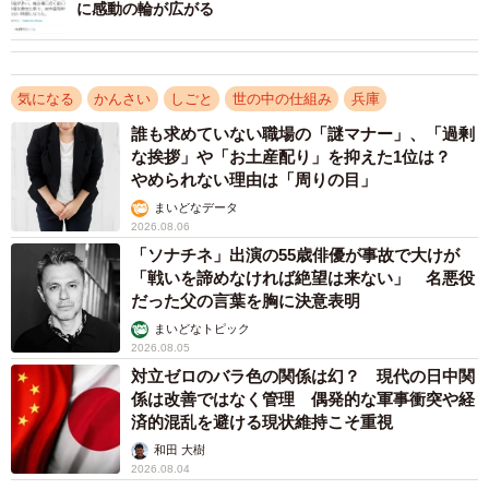
に感動の輪が広がる
気になる
かんさい
しごと
世の中の仕組み
兵庫
誰も求めていない職場の「謎マナー」、「過剰
な挨拶」や「お土産配り」を抑えた1位は？
やめられない理由は「周りの目」
まいどなデータ
2026.08.06
「ソナチネ」出演の55歳俳優が事故で大けが
3/5
「戦いを諦めなければ絶望は来ない」 名悪役
だった父の言葉を胸に決意表明
「なぜ船底を赤色に塗装するの？」答えは…（東幸海運提供）
まいどなトピック
2026.08.05
1隻にかかるペンキ代、年間いくら？
対立ゼロのバラ色の関係は幻？ 現代の日中関
同社の国内航路のタンカーは年に一度、メンテナンスを
係は改善ではなく管理 偶発的な軍事衝突や経
済的混乱を避ける現状維持こそ重視
実施。船を修理をするための施設「ドック」に7〜9日ほど
和田 大樹
入り、4〜5日かけて船体の塗装を行います。塗装にかかる
2026.08.04
コストや海への影響についても教えてもらいました。