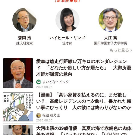
（新着記事順）
4/5
船底の塗装作業の様子（東幸海運提供）
──塗料が溶けると海への影響はないのでしょうか。
森岡 浩
ハイヒール・リンゴ
大江 篤
姓氏研究家
漫才師
園田学園女子大学学長
「船底塗料の仕組みとしては、段階的に溶ける樹脂の中の
もっと見る
亜酸化銅成分がほんのわずかずつ船底に溶け出し、フジツ
愛車は総走行距離17万キロのホンダレジェン
ボの幼生が付着するのを妨げる程度の刺激を与えることで
ド 「どなたか欲しい方が居たら」 大御所漫
才師が譲渡の意向
す。1990年代まで使用されていた有機スズの塗料に比べて
まいどなトピック
海洋生物への影響は小さいと言われています」
2026.08.06
【漫画】「高い家賃を払えるのに、まだ欲し
──御社タンカー「ひなた」（総トン数3796GT、船体長
い？」高級レジデンスの七夕飾り、書かれた願
い事にびっくり 人の欲には終わりがないのか
104.6m）の場合、1回の塗装のコストは。
松波 穂乃圭
2026.08.06
「1隻あたり、年間のペンキ代だけで約220万円程度、これ
大河出演の39歳俳優 真夏の海で赤銅色の肉体
にメンテナンスの人件費などを加えると大体400〜500万円
美を連投 「バッキバキだな」「ばり渋いで