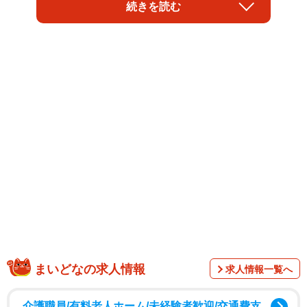
船底を赤色に塗装するの？」という質問。解説するのは同
続きを読む
社社長の笹木重雄さん。噛み砕いた説明や落ち着いた口調
が評判を呼び、ネットユーザーからは「こんなにくわしい
説明は初めて」「分かりやすい」「面白い」「わくわくし
た」「勉強になった」と好評です。赤色の理由を笹木社長
に聞きました。
まいどなの求人情報
求人情報一覧へ
介護職員/有料老人ホーム/未経験者歓迎/交通費支