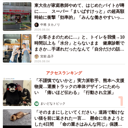
東大生が家庭教師やめて、はじめたバイトが噂
に…… スーパー「まいばすけっと」の超高額
──船底が赤いのは万国共通ですか。
時給に衝撃「効率的」「みんな働きやすいって
言ってる」
中将 タカノリ
「亜酸化銅は船底塗料成分として最も一般的に使用されて
2026.08.04
いる塗料です。原材料が赤色の物が最も安価ですが、費用
「お客さまのために…」と、トイレを我慢→10
時間以上も「水分」とらないまま 健康診断で
を追加すると他の色にすることもできます。例えば、漁船
まさか…手遅れだったなんて「自分だけの話で
などでは魚に気付かれにくい青色にされるケースもあるよ
はなく、日本中で起きている問題では？」
宮前 晶子
うです」
2026.08.04
アクセスランキング
──塗装作業の手順は。
「不謹慎でないかと」実力派歌手、熊本へ支援
物資…運搬トラックの車体デザインにためら
「最初に船体の水洗いを行い、塗膜が傷んだ部分をグライ
い 「痛いほど伝わる」「行動され立派」
ンダーで削り、鉄が露出した部分にさび止めを塗装、その
まいどなトピック
後に亜酸化銅を含んだ塗料を塗ります」
「そのままにしといてください」道路で動けな
い猫を前に返された一言… 懸命に生きようと
──塗り直しのタイミングは。
した4日間 「命の重さはみんな同じ」保護団