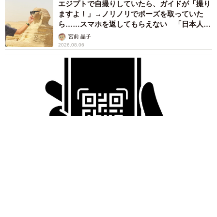
エジプトで自撮りしていたら、ガイドが「撮り
ますよ！」→ノリノリでポーズを取っていた
ら……スマホを返してもらえない 「日本人は
カモ代表かも」「私は6時間で3万円払った」
宮前 晶子
2026.08.06
「LINEのQRコードを添付して」社長をかたる詐欺メール
続々 社員を個人アカウントへ誘導→最後は不正送金…求めら
れる「だまされる前提」の対策
井二 かける
2026.08.06