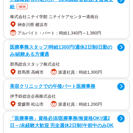
「なぜ船底を赤色に塗装するの？」
給
NEW
株式会社ニチイ学館 ニチイケアセンター港南台
笹木社長の答えはずばり「船底にフジツボなどが付かな
神奈川県 横浜市
いようにするためです」。
アルバイト・パート：時給1,340円～1,380円
フジツボとは「岩や船底、他の動植物にくっついて動か
医療事務スタッフ/時給1300円/週休2日制/日勤の
ない固着生物」（東京大学大学院教育学研究科附属海洋教
み/経験ある方優遇
育センターサイト「フジツボって何者？」より引用）。甲
群馬総合スタッフ株式会社
殻類でエビやカニの仲間です。
群馬県 高崎市
派遣社員：時給1,300円
笹木社長によると、船底にフジツボが付着すると船の速
美容クリニックでの午後パート医療事務
度が落ち、燃費も悪くなるそうで、「普段14.5ノット（時
伊予鉄総合企画株式会社
速26.8km）出るタンカー船が12ノット以下（時速22km以
愛媛県 松山市
派遣社員：時給1,200円
下）になることもあります」。
「医療事務」資格必須/医療事務/無資格OK!/週2
日～/未経験大歓迎 完全週休2日制!午前中のみOK