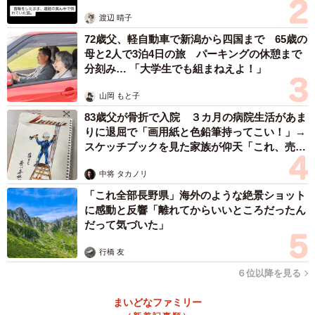
体代表の訴え
渡辺 晴子
「当社の国内航路を航行するタンカー船は年に1回のメンテ
72歳父、軽自動車で新潟から四国まで 65歳の
ナンス期間があるため、都度1年で溶けるだけの船底塗料で
母と2人で3泊4日の旅 パーキングの休憩まで
塗装を行っています。主にフジツボの付着で船底が汚れる
分刻み… 「大学生でも組まねえよ！」
と、途端に船の速度が落ちることになるので、なるべく短
山岡 もと子
い期間でのメンテナンスが好ましいといえます。海外航路
83歳父が骨折で入院 ３カ月の病院生活があま
の船舶は、メンテナンスそのものが当社船を含め5年間に2
りに退屈で「画用紙と色鉛筆持ってこい！」→
回のケースが多いですので、3年間分の塗料を塗るケースも
スケッチブックを見た家族が仰天「これ、売れ
あります」
ますよ…」
中将 タカノリ
「これ全部長野県」海外のような絶景ショット
に感動と反響「離れてからいいところだったん
だって気づいた」
行橋 友
６位以降を見る
まいどなファミリー