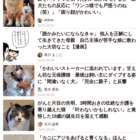
犬たちの反応に「ワンコ様でも戸惑うのね
（笑）」「困り顔がかわいい」
ANNA
2026.08.06
「誰かみたいにならなきゃ」 他人を正解にし
て生きてきた母親 自己主張が苦手な娘に教わ
った大切なこと【漫画】
海川 まこと
2026.08.06
「かわいいストーカーに追われています」甘え
ん坊な元保護猫 最後は飼い主にダイブする姿
に「間違いなく犬」「完全に親子」と反響
梨木 香奈
2026.08.06
がんと片目の失明、3時間おきの壮絶な介護を
乗り越えた猫 「叶わないかもしれない」と覚
悟した19歳の誕生日を迎えて感動
古川 諭香
2026.08.06
「カニにアジをあげると青くなる」ほんと