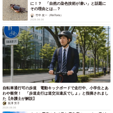
に！？ 「自然の染色技術が凄い」と話題に
その理由とは…？
竹中 友一（RinToris）
2026.08.06
自転車通行可の歩道 電動キックボードで走行中、小学生とあ
わや衝突！ 「歩道走行は道交法違反でしょ」と指摘されまし
た【弁護士が解説】
長澤 芳子
2026.08.06