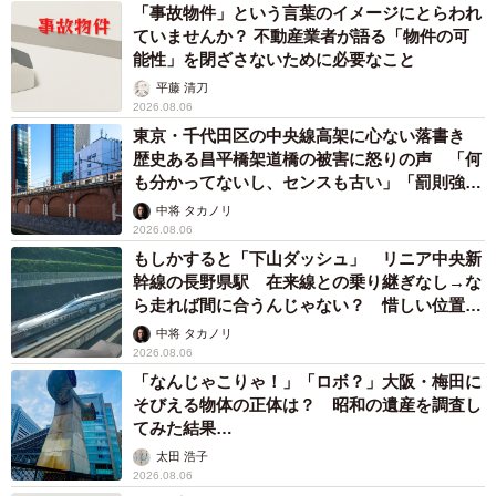
「事故物件」という言葉のイメージにとらわれ
ていませんか？ 不動産業者が語る「物件の可
能性」を閉ざさないために必要なこと
平藤 清刀
2026.08.06
東京・千代田区の中央線高架に心ない落書き
歴史ある昌平橋架道橋の被害に怒りの声 「何
も分かってないし、センスも古い」「罰則強化
して」
中将 タカノリ
2026.08.06
もしかすると「下山ダッシュ」 リニア中央新
幹線の長野県駅 在来線との乗り継ぎなし→な
ら走れば間に合うんじゃない？ 惜しい位置関
係が反響
中将 タカノリ
2026.08.06
「なんじゃこりゃ！」「ロボ？」大阪・梅田に
そびえる物体の正体は？ 昭和の遺産を調査し
てみた結果…
太田 浩子
2026.08.06