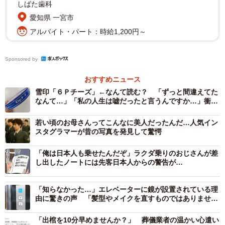
しばた歯科
愛知県 一宮市
アルバイト・パート：時給1,200円～
Sponsored by
おすすめニュース
雪印「６Ｐチーズ」←なんて読む？ 「ずっと間違えてた
なんて…」「私の人生は嘘だったと言うんですか…」衝撃
2/5
広がる
若い頃のお母さんってこんなに美人だったんだ…人気イン
フジツボ ※イメージ写真 （Paylessimages/stock.adobe.com）
スタグラマーが昔の写真を発見して驚愕
そこで登場するのが赤色の亜酸化銅です。「亜酸化銅と
「俺は日本人も乗せたんだぞ」ラクダ乗りのおじさんが差
いう成分が含まれている塗料を使うことが多いんです。亜
し出したノートには先客日本人からの警告が…
酸化銅にはフジツボの付着を防止する効果があると言われ
「知らなかった…」エレベーターに鏡が設置されている理
ています。この成分が赤色なので船底塗料も赤色になるこ
由に驚きの声 「髪型やメイクを直すものではありませ
とが多いです。塗料は1年できれいに溶けてくれます」（笹
ん」
木社長）
「出棺を10分早めませんか？」 葬儀業者の温かい心遣い