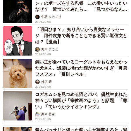
ン」のポーズをする忍者 この暑い中いったい
なぜ？ 近づいてみたら… 「見つかるなんて
同社のYouTubeチャンネル「
東幸海運タンカーの日常
」
未熟」
中将 タカノリ
では、普段見ることのできない船の巨大なエンジンや「難
2026.08.06
易度マックス」と言われるドックでの船の出し入れの様
「明日ひま？」 知り合いから唐突なメッセー
子、船員たちの船内での食事事情などを公開中です。
ジ 用件次第で断ることもできる賢い返信文と
は？【漫画】
海川 まこと
2026.08.06
飼い主が食べているヨーグルトをもらえなかっ
た犬さん、爆裂に拗ねた顔がかわいすぎ「鼻息
フスフス」「反則レベル」
椎名 碧
2026.08.06
コガネムシを見つめる猫とパパ、偶然生まれた
神々しい構図が「宗教画のよう」と話題 「尊
い」「ていうかライオンキング」
梨木 香奈
2026.08.06
髪をバッサリと切った飼い主が帰宅すると→愛