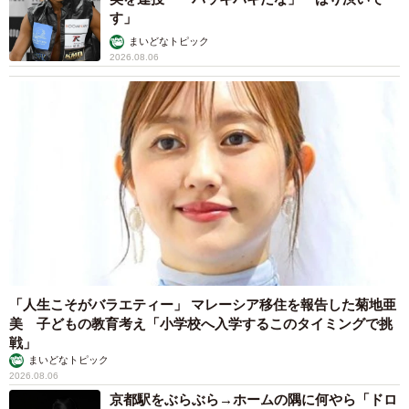
が毎年かかることになります。当社の船は5隻ですので、そ
す」
の約5倍の塗装コストが毎年かかっております。古い船ほど
まいどなトピック
2026.08.06
補修の面積が増えて高くなります」
5/5
「人生こそがバラエティー」 マレーシア移住を報告した菊地亜
美 子どもの教育考え「小学校へ入学するこのタイミングで挑
メンテナンスのためにドック入りしたタンカー「ひなた」（東幸海運提
戦」
供）
まいどなトピック
2026.08.06
◇
京都駅をぶらぶら→ホームの隅に何やら「ドロ