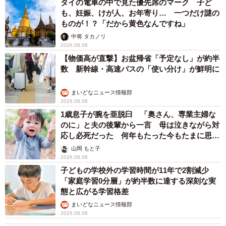
タイの電車の中で見た優先席のマーク 子ど
も、妊娠、けが人、お年寄り… 一つだけ謎の
ものが！？「だから黄色なんですね」
中将 タカノリ
2026.08.06
【物価高が直撃】お盆帰省「予定なし」が約半
数 新幹線・高速バスの「使い分け」が鮮明に
まいどなニュース情報部
2026.08.06
1歳息子が腕を亜脱臼 「奥さん、専業主婦な
のに」と夫の後輩から一言 母は泣きながら対
応し必死だった 何年もたった今もたまに思い
出し…
山岡 もと子
2026.08.06
子どもの学校外の学習時間が11年で2割減少
「家庭学習0分層」が約半数に達する深刻な実
態と広がる学習格差
まいどなニュース情報部
2026.08.06