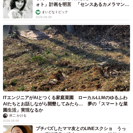
ォト」計画を明言 「センスあるカメラマン求
む」
まいどなトピック
2026.08.08
ITエンジニアがAIとつくる家庭菜園 ローカルLLMのゆるふわ
AIたちとお話しながら開墾してみたら… 夢の「スマートな菜
園生活」実現なるか
井二 かける
2026.08.08
プチバズしたママ友とのLINEスクショ うっ