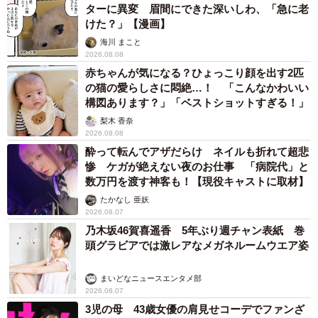
ターに異変 眉間にできた深いしわ、「急に老
けた？」【漫画】
海川 まこと
2026.08.08
赤ちゃんが気になる？ひょっこり顔を出す2匹
の猫の愛らしさに悶絶…！ 「こんなかわいい
構図あります？」「ベストショットすぎる！」
梨木 香奈
2026.08.08
酔って転んでアザだらけ ネイルも折れて超悲
惨 ケガが絶えない夜のお仕事 「病院代」と
数万円を渡す神客も！【現役キャストに取材】
たかなし 亜妖
2026.08.07
乃木坂46賀喜遥香 5年ぶり週チャン表紙 巻
頭グラビアでは激レアなメガネルームウエア姿
まいどなニュースエンタメ部
2026.08.07
3児の母 43歳女優の肩見せコーデでファンざ