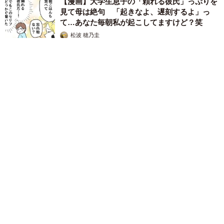
【漫画】大学生息子の「頼れる彼氏」っぷりを
見て母は絶句 「起きなよ、遅刻するよ」っ
て…あなた毎朝私が起こしてますけど？笑
松波 穂乃圭
2026.08.07
【お盆の帰省】既婚女性の半数以上が「日常より疲れる」 気
遣いや準備で深まる夫婦の温度感ギャップ鮮明に
まいどなニュース情報部
2026.08.07