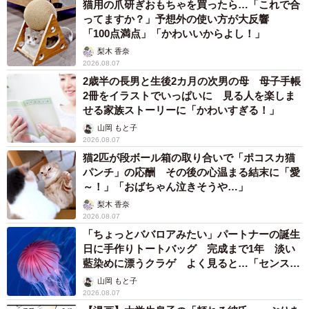
猫用の爪研ぎおもちゃを買ったら…「これで合
ってますか？」予想外の使い方が大反響
「100点満点」「かわいいからよし！」
梨木 香奈
2026.08.07
2歳半の長男と生後2カ月の次男の母 母子手帳
2冊をイラストでいっぱいに 見る人を楽しま
せる家族ストーリーに「かわいすぎる！」
山岡 もと子
2026.08.07
猫2匹が段ボール箱の取り合いで「ポコスカ猫
パンチ」の応酬 その後の心温まる結末に「愛
～！」「おばちゃん泣きそうや…」
梨木 香奈
2026.08.07
「ちょっとババロアみたい」パートナーの誕生
日に手作りトートバッグ 完成まで1年 淡い
藍染めに漂うクラゲ よく見ると…「センスす
ごい」
山岡 もと子
2026.08.07