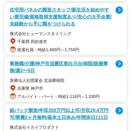
今回、優美な「ワンモナイト」姿を披露してくれた白犬
住宅用パネルの製造スタッフ/新生活を始めやす
さんのお名まえは「ゆき」ちゃんという白柴の女の子で
い寮完備/資格取得支援制度あり/安心の大手企業/
す。アカウントのプロフィール欄に「物静かで寝顔が可愛
未経験から手に職をつけられる
いうずまき犬です」とあるように、
これまでもたびたび、
株式会社ヒューマンスタイリング
ソファの上などで丸まって眠る姿の愛らしさがTwitterで話
千葉県 四街道市
題になり、以前「まいどなニュース」でもご紹介しまし
派遣社員：時給1,400円～1,750円
た。
事務職/介護/神戸市須磨区東白川台/病院/医療事
ふわふわ真っ白な毛並みでくるりと丸まる様子に「ミス
務/週3〜5日
ドのエンゼルクリーム」「クッションと間違えそう」「白
医療法人社団菫会 北須磨病院
桃に見えた！？」「大福落ちてましたん」「ベーグルみた
兵庫県 神戸市
い」「お餅だ…うまそう♡」「肉まんかと思った…」「き
アルバイト・パート：時給1,116円～1,330円
れいなお月様… じゃなかった、お犬様 まんまるかわいい」
「Firefoxみたいなイッヌだな」などなどあらゆる「白いも
紙パック製造/年収350万円以上可/月収29.4万円
の」「丸いもの」にたとえる声が寄せられました。
可/寮費2ヶ月無料/基本土日休み/年間休日111日
株式会社イカイプロダクト