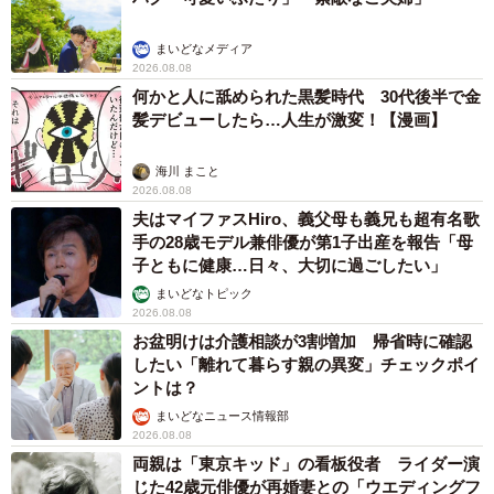
ますように。
まいどなメディア
2026.08.08
何かと人に舐められた黒髪時代 30代後半で金
髪デビューしたら…人生が激変！【漫画】
海川 まこと
2026.08.08
夫はマイファスHiro、義父母も義兄も超有名歌
手の28歳モデル兼俳優が第1子出産を報告「母
子ともに健康…日々、大切に過ごしたい」
まいどなトピック
2026.08.08
お盆明けは介護相談が3割増加 帰省時に確認
したい「離れて暮らす親の異変」チェックポイ
ントは？
まいどなニュース情報部
2026.08.08
両親は「東京キッド」の看板役者 ライダー演
じた42歳元俳優が再婚妻との「ウエディングフ