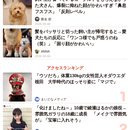
た犬さん、爆裂に拗ねた顔がかわいすぎ「鼻息
フスフス」「反則レベル」
椎名 碧
2026.08.06
髪をバッサリと切った飼い主が帰宅すると→愛
犬たちの反応に「ワンコ様でも戸惑うのね
（笑）」「困り顔がかわいい」
2/9
ANNA
2026.08.06
こちらが以前話題になった、「コロン」とゆで卵のような姿勢で眠るユ
キちゃんの写真（画像提供：たまgoさん）
アクセスランキング
「ウソだろ」体重130kgの女性芸人オダウエダ
――以前取材させていただいた時は、まるでつるん、とむ
植田 大学時代のほっそり姿に「マジで」
いたゆで卵のような寝姿だな、と思いました。今回は真ん
丸なお餅のような寝姿ですね、最近はこの寝方が多いので
まいどなメディア
しょうか？
「化けましたね～」10歳で綾瀬はるかの娘役→
雰囲気ガラリの18歳に成長 「メイクで雰囲気
こちらは朝、ゲージから出てきて、二度寝しているところ
が」「宝塚に入れそう」
を撮影した写真です。 よく丸くなっていますが、最近は