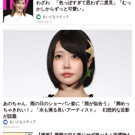
わざわ 「色っぽすぎて思わず二度見」「むっ
かしからずっと可愛い」
まいどなトピック
2026.08.07
あのちゃん、雨の日のショーパン姿に「雨が似合う」「脚めっ
ちゃきれい！」「水も滴る良いアーティスト」 幻想的な近影
が話題
まいどなメディア
2026.08.07
【漫画】周囲の目を気にせず遊べる！洗濯物も