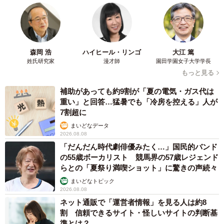
森岡 浩
ハイヒール・リンゴ
大江 篤
姓氏研究家
漫才師
園田学園女子大学学長
もっと見る
補助があっても約9割が「夏の電気・ガス代は
重い」と回答…猛暑でも「冷房を控える」人が
7割超に
まいどなデータ
2026.08.08
「だんだん時代劇俳優みたく…」国民的バンド
の55歳ボーカリスト 競馬界の57歳レジェンド
らとの「夏祭り満喫ショット」に驚きの声続々
まいどなトピック
2026.08.08
ネット通販で「運営者情報」を見る人は約8
割 信頼できるサイト・怪しいサイトの判断基
準とは？