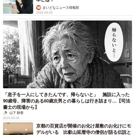
まいどなニュース情報部
2026.08.08
3/9
なでられ待ちさん（画像提供：たまgoさん）
「息子を一人にしてきたんです、帰らないと」 施設に入った
90歳母、障害のある60歳次男との暮らしは行き詰まり…【司法
書士の現場から】
山下 静香
2026.08.08
京都の百貨店が開催のお化け屋敷のお化けにモ
デルがいる 比叡山延暦寺の僧侶が語る伝説と