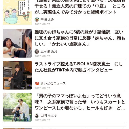
干せる！最近人気の戸建ての「中庭」 ところ
が…実際住んでみて分かった後悔ポイント
中瀬 えみ
2026.08.07
難聴のお姉ちゃんに5歳の妹が手話通訳 互い
に支え合う家族の日常に反響「妹ちゃん、頼も
しい」「かわいい通訳さん」
五ヶ瀬 あお
2026.08.07
ラストライブ控えるT-BOLAN森友嵐士 にし
たん社長がTikTok内で独占インタビュー
まいどなニュース
2026.08.07
「男の子のママっぽいよね」ってどういう意
味？ 女系家族で育った母 いつもスカートと
ワンピースしか着ないし、ヒールも好き どの
へんが…
山岡 もと子
2026.08.07