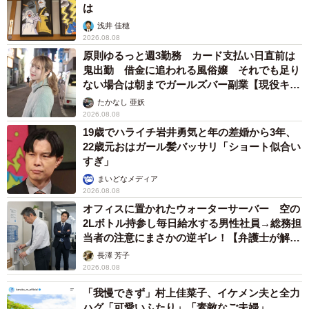
は
浅井 佳穂
2026.08.08
原則ゆるっと週3勤務 カード支払い日直前は
鬼出勤 借金に追われる風俗嬢 それでも足り
ない場合は朝までガールズバー副業【現役キャ
ストに取材】
たかなし 亜妖
2026.08.08
19歳でハライチ岩井勇気と年の差婚から3年、
22歳元おはガール髪バッサリ「ショート似合い
すぎ」
4/9
まいどなメディア
2026.08.08
なでなで（画像提供：たまgoさん）
オフィスに置かれたウォーターサーバー 空の
2Lボトル持参し毎日給水する男性社員→総務担
2023年はゆきちゃんとこんなことがしてみたい、という
当者の注意にまさかの逆ギレ！【弁護士が解
抱負などありますか？と飼い主さんにたずねると「今年は
説】
長澤 芳子
11歳になるので健康に気をつけて、元気に過ごせるように
2026.08.08
お世話したいと思います」という答えが返ってきました。
「我慢できず」村上佳菜子、イケメン夫と全力
ゆきちゃん、ご家族の愛情に包まれながら素敵な1年になり
ハグ「可愛いふたり」「素敵なご夫婦」