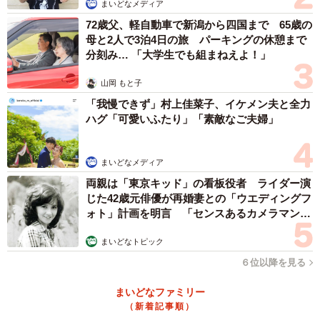
まいどなメディア
お餅風が多いかもしれません。
72歳父、軽自動車で新潟から四国まで 65歳の
母と2人で3泊4日の旅 パーキングの休憩まで
――眠るゆきちゃんを見ていつもどう思われますか？
分刻み… 「大学生でも組まねえよ！」
カワイイなぁと温かい気持ちになります。そっと匂いを嗅
山岡 もと子
いでみたり、丸くなっている真ん中に手を入れてみたりし
「我慢できず」村上佳菜子、イケメン夫と全力
ハグ「可愛いふたり」「素敵なご夫婦」
ます。
――ご投稿に反響があり、たくさんの人がゆきちゃんの眠
まいどなメディア
る姿に癒やされました。どんなお気持ちですか？
両親は「東京キッド」の看板役者 ライダー演
じた42歳元俳優が再婚妻との「ウエディングフ
ォト」計画を明言 「センスあるカメラマン求
犬とは思えない、クッションかと思ったと驚いて下さった
む」
のが楽しかったです。
まいどなトピック
６位以降を見る
◇ ◇
まいどなファミリー
（新着記事順）