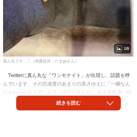
1/9
真ん丸です…！（画像提供：たまgoさん）
Twitterに真ん丸な「ワンモナイト」が出現し、話題を呼
んでいます。その完成度のあまりの高さゆえに「一瞬なん
だかわからなくて、ん？ってなりました。 ある意味凄い特
技ですね。」と驚嘆の声が上がっています。画像を投稿し
続きを読む
た「たまgo」（@go20597673）さん（以下、飼い主さん）
に愛犬がほぼ完全な円に近いかたちに丸まった時のことを
お聞きしました。