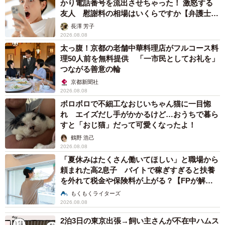
かり電話番号を流出させちゃった！ 激怒する
友人 慰謝料の相場はいくらですか【弁護士が
解説】
長澤 芳子
2026.08.08
太っ腹！京都の老舗中華料理店がフルコース料
理50人前を無料提供 「一市民としてお礼を」
つながる善意の輪
京都新聞社
2026.08.08
ボロボロで不細工なおじいちゃん猫に一目惚
れ エイズだし手がかかるけど…おうちで暮ら
すと「おじ猫」だって可愛くなったよ！
鶴野 浩己
2026.08.08
「夏休みはたくさん働いてほしい」と職場から
頼まれた高2息子 バイトで稼ぎすぎると扶養
を外れて税金や保険料が上がる？【FPが解
説】
もくもくライターズ
2026.08.08
2泊3日の東京出張→飼い主さんが不在中ハムス