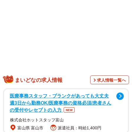
まいどなの求人情報
求人情報一覧へ
犬さんが身体をきゅっと丸め頭とお尻をくっつけるよう
な姿勢で眠る様子が、まるで古代生物の「アンモナイト」
医療事務スタッフ・ブランクがあっても大丈夫
のようにも見える寝姿、「ワンモナイト」。SNSなどでキ
週3日から勤務OK/医療事務の資格必須/患者さん
の受付やレセプトの入力
ーワード検索すると、大小様々な犬さんの丸まって眠る可
NEW
愛らしい画像がたくさん見つかります。
株式会社ホットスタッフ富山
富山県 富山市
派遣社員：時給1,400円