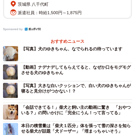
また、「こんな見事なワンモナイト写真、初めて見まし
茨城県 八千代町
た」「芸術点が高すぎるっ」「100点満点の丸まり具合…」
派遣社員：時給1,500円～1,875円
とその美しさを称える声に加え、「ダメじゃないですか座
椅子にパン生地置いといちゃぁ」とボケる人、さらに「寝
Sponsored by
る時に見てしまった こんなにかわいい柴さん見て眠れる幸
おすすめニュース
せをありがとう」と感謝の気持ちを伝える人など、すやす
【写真】犬のゆきちゃん、なでられるの待っています
やと眠るゆきちゃんのもとへ多くの人からあたたかなコメ
ントが届いています。
【動画】ナデナデしてもらえてると、なぜか口をモグモグ
させる犬のゆきちゃん
気持ちよさそうに丸くなって眠る愛犬を撮影した時のこ
とを飼い主さんにお聞きしました。
【写真】大きな白いクッションで、白い犬のゆきちゃんが
寝ると見分けがつかない！？
おはようございます😃
#白柴
#柴犬
pic.twitter.com/vBiMry3MTU
「会話できてる！」柴犬と飼い主の動画に驚き 「おやつ
いる？」の問いかけに「完全にうん！って言ってる」
— たまgo (@go20597673)
December 6, 2022
本日の積雪量は「柴犬１匹分」体を張って雪の深さを知ら
せる柴犬が話題「犬ドーザー」「埋まっちゃいそう」
丸くなって眠る愛犬を見ていると、可愛いなぁと