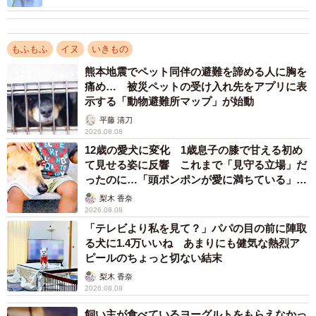
温かい気持ちに
もふもふ
イヌ
いきもの
熊本地震でペット同伴の避難を諦める人に胸を
痛め… 被災ペットの受け入れ先をアプリに表
示する「動物避難所マップ」が始動
平藤 清刀
2026.08.08
12歳の愛犬に変化 1歳息子の膝で甘える初め
て見せる姿に反響 これまで「見守る立場」だ
ったのに…「頭ポンポンが愛に満ちている」
「尊…」
梨木 香奈
2026.08.08
「テレビより私を見て？」パパの目の前に陣取
る犬に1.4万いいね あまりにも健気な熱烈ア
ピールのちょっと切ない結末
梨木 香奈
2026.08.08
飼い主が食べているヨーグルトをもらえなかっ