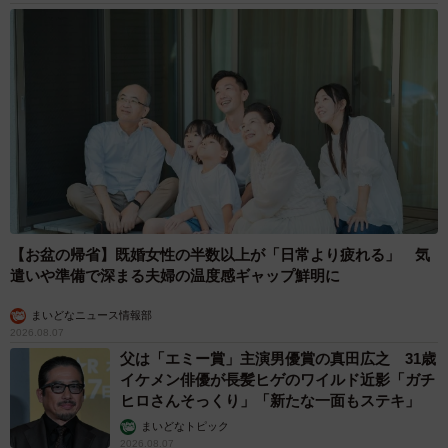
【お盆の帰省】既婚女性の半数以上が「日常より疲れる」 気
遣いや準備で深まる夫婦の温度感ギャップ鮮明に
まいどなニュース情報部
2026.08.07
父は「エミー賞」主演男優賞の真田広之 31歳
イケメン俳優が長髪ヒゲのワイルド近影「ガチ
ヒロさんそっくり」「新たな一面もステキ」
まいどなトピック
2026.08.07