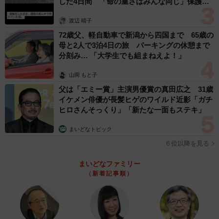
した4日間 「命の重さはみんな同じ」保護団
体代表の訴え
渡辺 晴子
72歳父、軽自動車で新潟から四国まで 65歳の
母と2人で3泊4日の旅 パーキングの休憩まで
分刻み… 「大学生でも組まねえよ！」
山岡 もと子
父は「エミー賞」主演男優賞の真田広之 31歳
イケメン俳優が長髪ヒゲのワイルド近影「ガチ
ヒロさんそっくり」「新たな一面もステキ」
まいどなトピック
６位以降を見る
まいどなファミリー
（新着記事順）