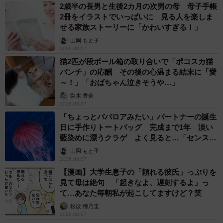
2歳半の長男と生後2カ月の次男の母 母子手帳
2冊をイラストでいっぱいに 見る人を楽しま
せる家族ストーリーに「かわいすぎる！」
山岡 もと子
2026.08.07
猫2匹が段ボール箱の取り合いで「ポコスカ猫
パンチ」の応酬 その後の心温まる結末に「愛
～！」「おばちゃん泣きそうや…」
梨木 香奈
2026.08.07
「ちょっとババロアみたい」パートナーの誕生
日に手作りトートバッグ 完成まで1年 淡い
藍染めに漂うクラゲ よく見ると…「センスす
ごい」
山岡 もと子
2026.08.07
【漫画】大学生息子の「頼れる彼氏」っぷりを
見て母は絶句 「起きなよ、遅刻するよ」っ
て…あなた毎朝私が起こしてますけど？笑
松波 穂乃圭
2026.08.07