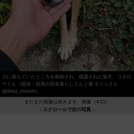
川に落ちていたところを救助され、保護された柴犬、コタロ
ウくん（提供：但馬の田舎暮らしどんぐ屋 モリシさん
@deka_morishi）
まだまだ画像は続きます。画像（4/10）
↓ スクロールで次の写真 ↓