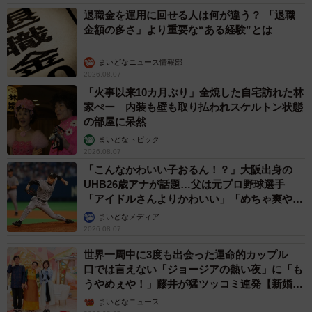
退職金を運用に回せる人は何が違う？ 「退職
金額の多さ」より重要な“ある経験”とは
まいどなニュース情報部
2026.08.07
「火事以来10カ月ぶり」全焼した自宅訪れた林
家ぺー 内装も壁も取り払われスケルトン状態
の部屋に呆然
まいどなトピック
2026.08.07
「こんなかわいい子おるん！？」大阪出身の
UHB26歳アナが話題…父は元プロ野球選手
「アイドルさんよりかわいい」「めちゃ爽や
か」
まいどなメディア
2026.08.07
世界一周中に3度も出会った運命的カップル
口では言えない「ジョージアの熱い夜」に「も
うやめぇや！」藤井が猛ツッコミ連発【新婚さ
ん】
まいどなニュース