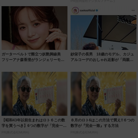
PR(合同会社デジタルファーム )
ガーターベルトで際立つ妖艶脚線美
紗栄子の長男 18歳のモデル、カジュ
フリーアナ森香澄がランジェリーモデ
アルコーデのおしゃれ近影が「両親の
ルに ｢PE...
いいとこ取...
【昭和43年以前生まれはロト６この数
８月のロト6はこの方法で買え!!６つの
字を買うべき】6つの数字が「完全一
数字が『完全一致』する方法
致」する方...
PR(株式会社MURA)
PR(株式会社MURA)