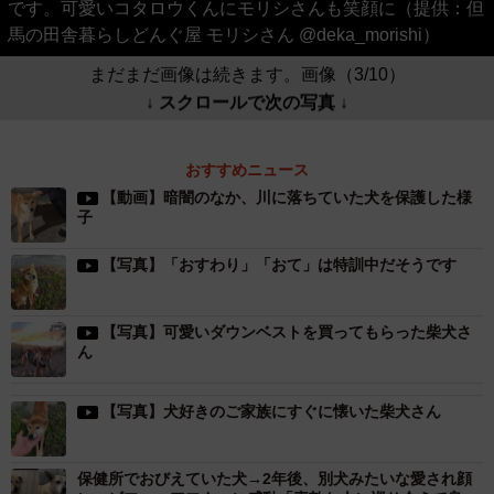
です。可愛いコタロウくんにモリシさんも笑顔に（提供：但
馬の田舎暮らしどんぐ屋 モリシさん @deka_morishi）
まだまだ画像は続きます。画像（3/10）
↓ スクロールで次の写真 ↓
おすすめニュース
【動画】暗闇のなか、川に落ちていた犬を保護した様
子
【写真】「おすわり」「おて」は特訓中だそうです
【写真】可愛いダウンベストを買ってもらった柴犬さ
ん
【写真】犬好きのご家族にすぐに懐いた柴犬さん
保健所でおびえていた犬→2年後、別犬みたいな愛され顔