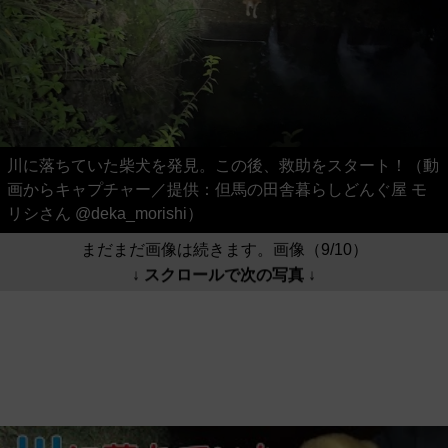
川に落ちていた柴犬を発見。この後、救助をスタート！（動
画からキャプチャー／提供：但馬の田舎暮らしどんぐ屋 モ
リシさん @deka_morishi）
まだまだ画像は続きます。画像（9/10）
↓ スクロールで次の写真 ↓