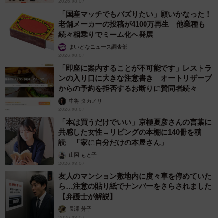
2026.08.07
「国産マッチでもバズりたい」願いかなった！
老舗メーカーの投稿が4100万再生 他業種も
続々相乗りでミーム化へ発展
まいどなニュース調査部
2026.08.07
「即座に案内することが不可能です」レストラ
ンの入り口に大きな注意書き オートリザーブ
からの予約を拒否するお断りに賛同者続々
中将 タカノリ
2026.08.07
「本は買うだけでいい」京極夏彦さんの言葉に
共感した女性→リビングの本棚に140冊を積
読 「家に自分だけの本屋さん」
山岡 もと子
2026.08.07
友人のマンション敷地内に度々車を停めていた
ら…注意の貼り紙でナンバーをさらされました
【弁護士が解説】
長澤 芳子
2026.08.07