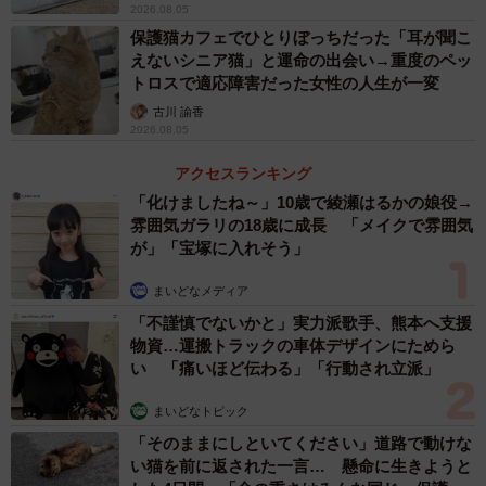
2026.08.05
保護猫カフェでひとりぼっちだった「耳が聞こ
えないシニア猫」と運命の出会い→重度のペッ
トロスで適応障害だった女性の人生が一変
古川 諭香
2026.08.05
アクセスランキング
「化けましたね～」10歳で綾瀬はるかの娘役→
雰囲気ガラリの18歳に成長 「メイクで雰囲気
が」「宝塚に入れそう」
まいどなメディア
「不謹慎でないかと」実力派歌手、熊本へ支援
物資…運搬トラックの車体デザインにためら
い 「痛いほど伝わる」「行動され立派」
まいどなトピック
「そのままにしといてください」道路で動けな
い猫を前に返された一言… 懸命に生きようと