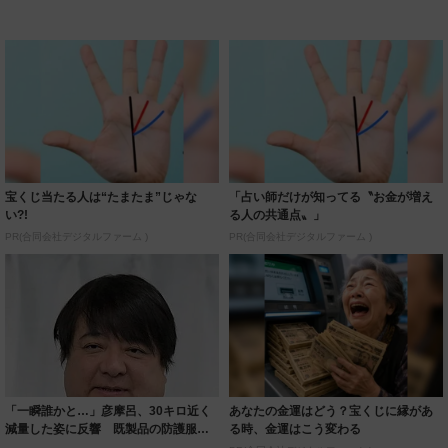
宝くじ当たる人は“たまたま”じゃな
「占い師だけが知ってる〝お金が増え
い?!
る人の共通点〟」
PR(合同会社デジタルファーム )
PR(合同会社デジタルファーム )
「一瞬誰かと…」彦摩呂、30キロ近く
あなたの金運はどう？宝くじに縁があ
減量した姿に反響 既製品の防護服が
る時、金運はこう変わる
着られると...