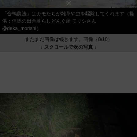
「合鴨農法」はカモたちが雑草や虫を駆除してくれます（提
供：但馬の田舎暮らしどんぐ屋 モリシさん
@deka_morishi）
まだまだ画像は続きます。画像（8/10）
↓ スクロールで次の写真 ↓