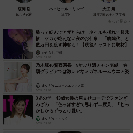
森岡 浩
ハイヒール・リンゴ
大江 篤
姓氏研究家
漫才師
園田学園女子大学学長
もっと見る
酔って転んでアザだらけ ネイルも折れて超悲
惨 ケガが絶えない夜のお仕事 「病院代」と
数万円を渡す神客も！【現役キャストに取材】
たかなし 亜妖
2026.08.07
乃木坂46賀喜遥香 5年ぶり週チャン表紙 巻
頭グラビアでは激レアなメガネルームウエア姿
まいどなニュースエンタメ部
2026.08.07
3児の母 43歳女優の肩見せコーデでファンざ
わざわ 「色っぽすぎて思わず二度見」「むっ
かしからずっと可愛い」
まいどなトピック
2026.08.07