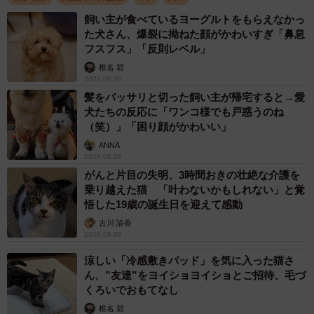
飼い主が食べているヨーグルトをもらえなかっ
た犬さん、爆裂に拗ねた顔がかわいすぎ「鼻息
フスフス」「反則レベル」
椎名 碧
2026.08.06
髪をバッサリと切った飼い主が帰宅すると→愛
犬たちの反応に「ワンコ様でも戸惑うのね
（笑）」「困り顔がかわいい」
ANNA
2026.08.06
がんと片目の失明、3時間おきの壮絶な介護を
乗り越えた猫 「叶わないかもしれない」と覚
悟した19歳の誕生日を迎えて感動
古川 諭香
2026.08.06
涼しい「冷感敷きパッド」を気に入った猫さ
ん、”友達”をヨイショヨイショとご招待、毛づ
くろいでおもてなし
椎名 碧