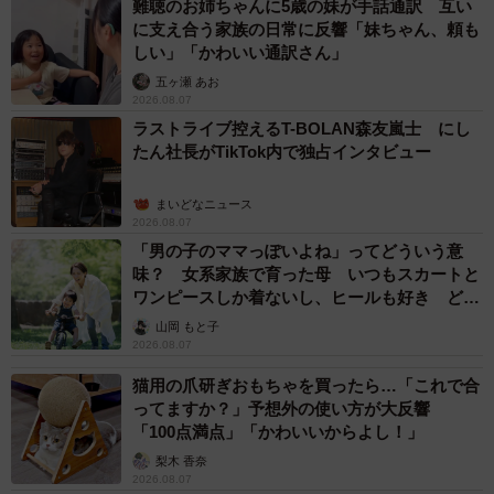
難聴のお姉ちゃんに5歳の妹が手話通訳 互い
に支え合う家族の日常に反響「妹ちゃん、頼も
しい」「かわいい通訳さん」
五ヶ瀬 あお
2026.08.07
ラストライブ控えるT-BOLAN森友嵐士 にし
たん社長がTikTok内で独占インタビュー
まいどなニュース
2026.08.07
「男の子のママっぽいよね」ってどういう意
味？ 女系家族で育った母 いつもスカートと
ワンピースしか着ないし、ヒールも好き どの
へんが…
山岡 もと子
2026.08.07
猫用の爪研ぎおもちゃを買ったら…「これで合
ってますか？」予想外の使い方が大反響
「100点満点」「かわいいからよし！」
梨木 香奈
2026.08.07