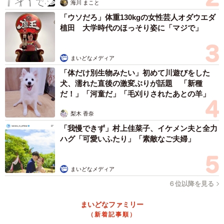
海川 まこと
「ウソだろ」体重130kgの女性芸人オダウエダ
植田 大学時代のほっそり姿に「マジで」
まいどなメディア
「体だけ別生物みたい」初めて川遊びをした
犬、濡れた直後の激変ぶりが話題 「新種
だ！」「河童だ」「毛刈りされたあとの羊」
梨木 香奈
「我慢できず」村上佳菜子、イケメン夫と全力
2/8
ハグ「可愛いふたり」「素敵なご夫婦」
【ビフォー写真】保健所に収容されていたときのすずめちゃん。おびえ
た目が痛々しい…（提供：真弓 瞬さん）
まいどなメディア
６位以降を見る
ーー当初は里親さんが見つかるまでの一時預かりだったそ
うですね。正式にお迎えされたきっかけは？
まいどなファミリー
（新着記事順）