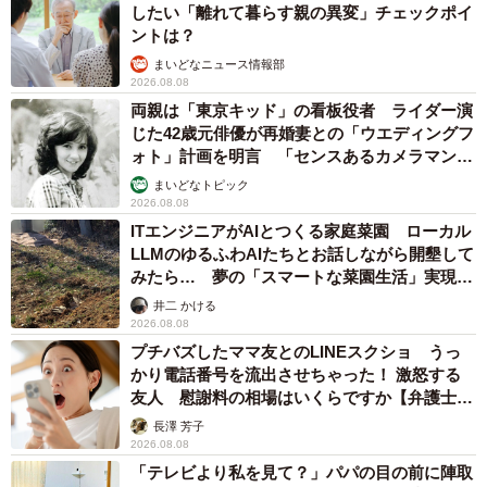
したい「離れて暮らす親の異変」チェックポイ
ントは？
まいどなニュース情報部
2026.08.08
両親は「東京キッド」の看板役者 ライダー演
じた42歳元俳優が再婚妻との「ウエディングフ
ォト」計画を明言 「センスあるカメラマン求
む」
まいどなトピック
2026.08.08
ITエンジニアがAIとつくる家庭菜園 ローカル
LLMのゆるふわAIたちとお話しながら開墾して
みたら… 夢の「スマートな菜園生活」実現な
るか
井二 かける
2026.08.08
プチバズしたママ友とのLINEスクショ うっ
かり電話番号を流出させちゃった！ 激怒する
友人 慰謝料の相場はいくらですか【弁護士が
解説】
長澤 芳子
2026.08.08
「テレビより私を見て？」パパの目の前に陣取