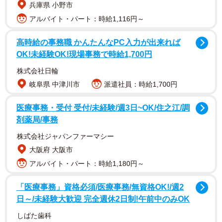
兵庫県 小野市
れた後、「預かりボランティア」を行うペットシッター／
アルバイト・パート：時給1,116円～
ドッグトレーナーの真弓 瞬さんのお家に迎えられることに
なりました。
高時給の事務職 かんたんなPC入力が出来れば
OK!未経験OK!現場事務で時給1,700円
株式会社日輪
岐阜県 中津川市
派遣社員：時給1,700円
医療事務・受付 受付/未経験/週3日~OK/住之江/調
剤薬局/事務
株式会社ジャパンファーマシー
大阪府 大阪市
アルバイト・パート：時給1,180円～
「医療事務」資格必須/医療事務/無資格OK!/週2
預かり直後に真弓さんが驚いたのが、すずめちゃんはとく
日～/未経験大歓迎 完全週休2日制!午前中のみOK
に教わることなく、
「歯磨き、足ふき、ハウス、シートで
しばた歯科