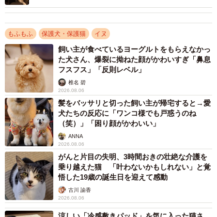
ゃ…」と爆笑
1/8
もふもふ
保護犬・保護猫
イヌ
毎日たくさん遊び、お散歩をして、お顔が可愛くなっただけでなく身体
飼い主が食べているヨーグルトをもらえなかっ
も引き締まりました☆（提供：真弓 瞬さん）
た犬さん、爆裂に拗ねた顔がかわいすぎ「鼻息
フスフス」「反則レベル」
あのときすずめが意思表示をしてくれたおかげで
椎名 碧
2026.08.06
す
髪をバッサリと切った飼い主が帰宅すると→愛
ーー保健所にいたときと今のすずめちゃんのお写真を拝見
犬たちの反応に「ワンコ様でも戸惑うのね
（笑）」「困り顔がかわいい」
し、愛情や環境が犬にどれほど大きな影響を与えるのか改
ANNA
めてよくわかりました。お家に迎えられた直後と今のすず
2026.08.06
めちゃん。どんなところがいちばん変化しましたか？
がんと片目の失明、3時間おきの壮絶な介護を
乗り越えた猫 「叶わないかもしれない」と覚
「我が家で預かるまでの数日間、すずめは犬猫シェルター
悟した19歳の誕生日を迎えて感動
にいたのですが、周りに他の犬がいるという環境がストレ
古川 諭香
2026.08.06
スだったようで、他の犬と喧嘩になりそうになるほど吠え
涼しい「冷感敷きパッド」を気に入った猫さ