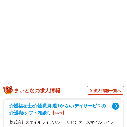
る２年後の犬」の写真。まるで別犬みたいに変化したわん
このビフォーアフターについて、投稿者の真弓 瞬さんに聞
きました。
素敵な人に巡り会えて本当に良かった！
「別犬～！！！」「愛されてますけど？って顔してら♡」
「ペットは自ら環境を選べない。巡り会えた人に運命を委
ねるしかない。素敵な人に巡り会えて本当に良かったね」
と、感動のリプライが殺到したのは、真弓さんの愛犬、す
ずめちゃん。推定１３歳になる、もと保護犬の女の子で
す。
まいどなの求人情報
求人情報一覧へ
「保健所はストレスがいっぱいだったんですね。今は幸せ
介護福祉士/介護職員/週1から可/デイサービスの
そうです」というリプライも寄せられていたように、山口
介護職/シフト相談可
NEW
県の保健所に収容され、おびえた目をしていたすずめちゃ
株式会社スマイルライフ/リハビリセンタースマイルライフ
ん。犬猫シェルター『おーあみ避難所』さんにより保護さ