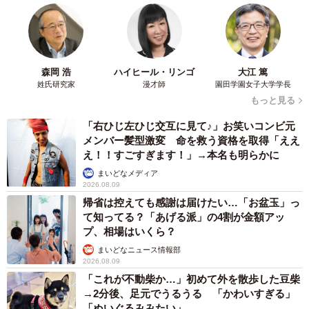
「我が家にすずめが来て丸２年経つのですが、当初は１カ
月くらいで里親さんが決まるんじゃないかなーと思ってい
たんです。でもコロナの影響で譲渡会も出来ず、なかなか
里親さんが見つかりませんでした。当のすずめは最初か
森岡 浩
ハイヒール・リンゴ
大江 篤
ら、『え？この家で育ちましたけど何か？』くらいの馴染
姓氏研究家
漫才師
園田学園女子大学学長
みようで、すぐに懐いてくれました。こんなに懐かれると
もっと見る
思ってなかったのでとても嬉しく、預かり生活が３カ月に
「右ひじ左ひじ交互に見て♪」お笑いコンビ元
なる頃には、『今月中に里親さんが見つからなければうち
メンバー髪型激変 命を救う資格を取得「ええ
え！！すごすぎます！」→本名も明らかに
の子に…』と考えていました。
まいどなメディア
2026.08.09
そんなときに里親候補さんとのお見合いを経て、譲渡が決
帰省は控えても感謝は届けたい…「お盆玉」っ
まりました。しかし何かを悟ったのか、すずめの情緒が不
て知ってる？「あげる派」の4割が金額アッ
プ、相場はいくら？
安定になり始め、譲渡当日、車に乗せると今まで出したこ
まいどなニュース情報部
とのないようなか細い声で鳴き出したんです。保健所にい
2026.08.09
たときのような悲しそうな表情になり、なんだか手放して
「これが不動柴か…」初めて外を散歩した豆柴
はいけない気がして、保健所から引き出してくださったシ
→2分後、足元でうるうる 「かわいすぎる」
「ぬいぐるみみたい」