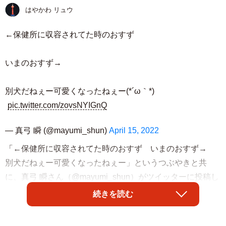
はやかわ リュウ
←保健所に収容されてた時のおすず
いまのおすず→
別犬だねぇー可愛くなったねぇー(*´ω｀*)
pic.twitter.com/zovsNYIGnQ
— 真弓 瞬 (@mayumi_shun)
April 15, 2022
「←保健所に収容されてた時のおすず いまのおすず→
別犬だねぇー可愛くなったねぇー」というつぶやきと共
に、真弓 瞬さん（@mayumi_shun）がツイッターに投稿し
た２枚の写真が話題です。その２枚とは、「おびえた瞳で
続きを読む
こちらを見る保健所に収容されていたときの犬」と、大事
にしてくれる家族を得て、「安心した顔でカメラを見てい