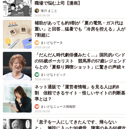
職場で悩む上司【漫画】
保健所に収容されていた頃のすずめちゃん（提供：真弓 瞬さん）
海川 まこと
2026.08.09
するとシェルターの方から、『実は私もこのまま真弓さん
補助があっても約9割が「夏の電気・ガス代は
重い」と回答…猛暑でも「冷房を控える」人が
の家にいるのがいいんじゃないかと思ってた」と言われ、
7割超に
里親候補さんに事情を説明することになったのですが、な
まいどなデータ
んと、里親候補の方からも、『それ！私も思ってまし
2026.08.08
た！』というまさかの反応が返ってきたんです。お見合い
「だんだん時代劇俳優みたく…」国民的バンド
の55歳ボーカリスト 競馬界の57歳レジェンド
で伺ったときの私とすずめの様子を見てそう感じたそうで
らとの「夏祭り満喫ショット」に驚きの声続々
す。そんなこんなで、我が家に正式に迎え入れたのです
まいどなトピック
が、すべてはあのとき車に乗ったすずめが、自分から意思
2026.08.08
表示をしてくれたおかげだなと思っています」
ネット通販で「運営者情報」を見る人は約8
割 信頼できるサイト・怪しいサイトの判断基
準とは？
まいどなニュース情報部
2026.08.08
「息子を一人にしてきたんです、帰らない
と」 施設に入った90歳母、障害のある60歳次