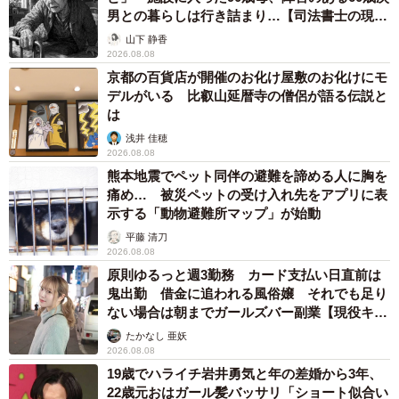
男との暮らしは行き詰まり…【司法書士の現場
から】
山下 静香
2026.08.08
京都の百貨店が開催のお化け屋敷のお化けにモ
デルがいる 比叡山延暦寺の僧侶が語る伝説と
は
浅井 佳穂
2026.08.08
熊本地震でペット同伴の避難を諦める人に胸を
痛め… 被災ペットの受け入れ先をアプリに表
示する「動物避難所マップ」が始動
平藤 清刀
2026.08.08
4/8
原則ゆるっと週3勤務 カード支払い日直前は
鬼出勤 借金に追われる風俗嬢 それでも足り
ボール遊び中の楽しそうな表情のすずめちゃん（提供：真弓 瞬さん）
ない場合は朝までガールズバー副業【現役キャ
ストに取材】
たかなし 亜妖
2026.08.08
19歳でハライチ岩井勇気と年の差婚から3年、
22歳元おはガール髪バッサリ「ショート似合い