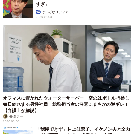
すぎ」
まいどなメディア
2026.08.08
オフィスに置かれたウォーターサーバー 空の2Lボトル持参し
毎日給水する男性社員→総務担当者の注意にまさかの逆ギレ！
【弁護士が解説】
長澤 芳子
2026.08.08
「我慢できず」村上佳菜子、イケメン夫と全力