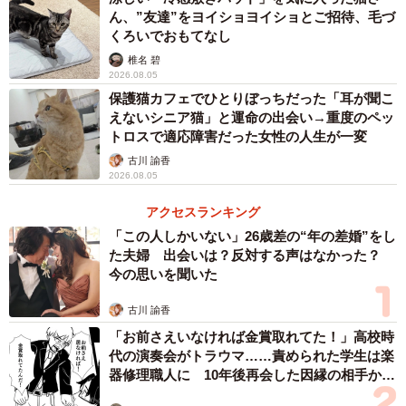
ていたんです。我が家に来たばかりのときも、散歩で出会
ん、”友達”をヨイショヨイショとご招待、毛づ
うわんちゃんが苦手で、吠える上に口が出そうになること
くろいでおもてなし
もありました…。そこから段々と穏やかになり、半年後に
椎名 碧
は初めましてのわんちゃんとも上手に挨拶が出来るように
2026.08.05
保護猫カフェでひとりぼっちだった「耳が聞こ
なりました。
えないシニア猫」と運命の出会い→重度のペッ
トロスで適応障害だった女性の人生が一変
最近では、我が家に預かりの猫や犬が来ても、友人が愛犬
古川 諭香
連れで来ても、受け入れられるようになりました。これに
2026.08.05
は本当に驚いています。一緒に仲良く…というわけではあ
アクセスランキング
りませんが、同じ空間、しかも自分の家に他の動物がいる
「この人しかいない」26歳差の“年の差婚”をし
ことを許している、ということは大きな変化なんです」
た夫婦 出会いは？反対する声はなかった？
今の思いを聞いた
古川 諭香
「お前さえいなければ金賞取れてた！」高校時
代の演奏会がトラウマ……責められた学生は楽
器修理職人に 10年後再会した因縁の相手から
思わぬ申し出【漫画】