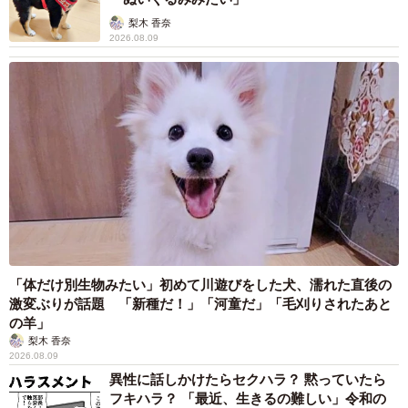
ェルターの方に相談しました。
梨木 香奈
2026.08.09
「体だけ別生物みたい」初めて川遊びをした犬、濡れた直後の
激変ぶりが話題 「新種だ！」「河童だ」「毛刈りされたあと
の羊」
梨木 香奈
2026.08.09
異性に話しかけたらセクハラ？ 黙っていたら
フキハラ？ 「最近、生きるの難しい」令和の
3/8