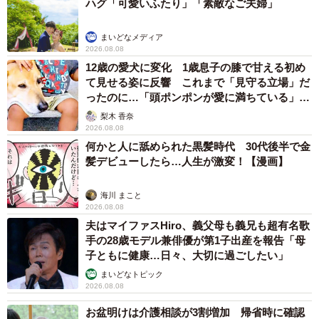
ハグ「可愛いふたり」「素敵なご夫婦」
まいどなメディア
2026.08.08
12歳の愛犬に変化 1歳息子の膝で甘える初め
て見せる姿に反響 これまで「見守る立場」だ
ったのに…「頭ポンポンが愛に満ちている」
「尊…」
梨木 香奈
2026.08.08
何かと人に舐められた黒髪時代 30代後半で金
髪デビューしたら…人生が激変！【漫画】
海川 まこと
2026.08.08
夫はマイファスHiro、義父母も義兄も超有名歌
手の28歳モデル兼俳優が第1子出産を報告「母
子ともに健康…日々、大切に過ごしたい」
まいどなトピック
2026.08.08
お盆明けは介護相談が3割増加 帰省時に確認