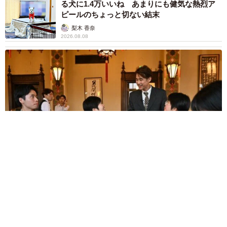
る犬に1.4万いいね あまりにも健気な熱烈ア
ピールのちょっと切ない結末
梨木 香奈
2026.08.08
太っ腹！京都の老舗中華料理店がフルコース料理50人前を無料
提供 「一市民としてお礼を」つながる善意の輪
京都新聞社
2026.08.08
ボロボロで不細工なおじいちゃん猫に一目惚