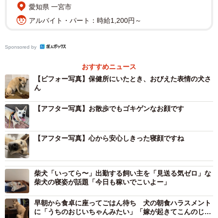
トイレ…一緒に暮らす上で出来るとありがたいことは割と
愛知県 一宮市
なんでも出来た」
こと。
「これは紛れもなく前の飼い主の
アルバイト・パート：時給1,200円～
おかげ」「保健所に持ち込まれたことは確かだけど、おす
ずはちゃんと愛されてたと思う」
と、ツイートしていた真
Sponsored by
弓さん。保健所でおびえていた頃と、愛され顔になった今
おすすめニュース
のすずめちゃんのこと、そして保護犬／保護猫と暮らすこ
【ビフォー写真】保健所にいたとき、おびえた表情の犬さ
とについて、お話を伺いました。
ん
【アフター写真】お散歩でもゴキゲンなお顔です
【アフター写真】心から安心しきった寝顔ですね
柴犬「いってら〜」出勤する飼い主を「見送る気ゼロ」な
柴犬の寝姿が話題「今日も稼いでこいよー」
早朝から食卓に座ってごはん待ち 犬の朝食ハラスメント
に「うちのおじいちゃんみたい」「嫁が起きてこんのじ