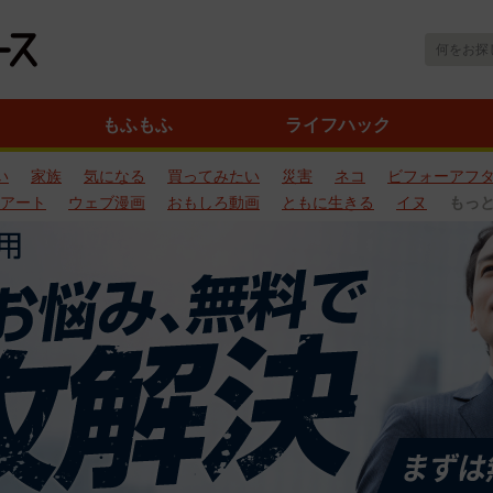
もふもふ
ライフハック
い
家族
気になる
買ってみたい
災害
ネコ
ビフォーアフ
アート
ウェブ漫画
おもしろ動画
ともに生きる
イヌ
もっ