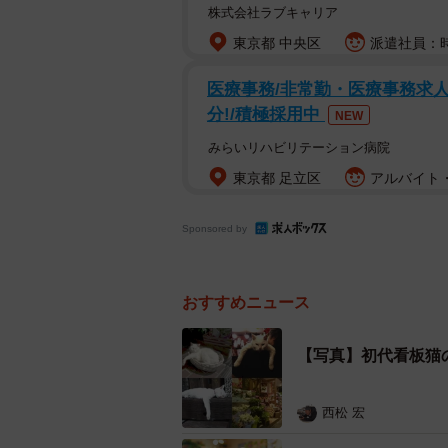
株式会社ラブキャリア
東京都 中央区
派遣社員：時給
医療事務/非常勤・医療事務求人
分!/積極採用中
NEW
みらいリハビリテーション病院
東京都 足立区
アルバイト・
Sponsored by
おすすめニュース
【写真】初代看板猫
西松 宏