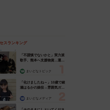
セスランキング
「不謹慎でないかと」実力派
歌手、熊本へ支援物資…運搬
トラックの車体デザインにた
めらい 「痛いほど伝わる」
まいどなトピック
「行動され立派」
「化けましたね～」10歳で綾
瀬はるかの娘役→雰囲気ガラ
リの18歳に成長 「メイクで
雰囲気が」「宝塚に入れそ
まいどなメディア
う」
「そのままにしといてくださ