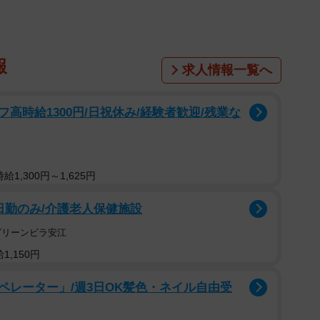
報
求人情報一覧へ
高時給1300円/日祝休み/経験者歓迎/残業な
1,300円～1,625円
日勤のみ/介護老人保健施設
グリーンビラ安江
1,150円
ペレーター」/週3日OK髪色・ネイル自由受