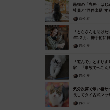
黒猫の「専務」はじ
社員と“同伴出勤”す
西松 宏
「とらさんを助けた
年1２月、難手術に
西松 宏
「遊んで」とすりす
家 「事故でへこん
西松 宏
気分次第で添い寝サ
長してタイ古式マッ
西松 宏