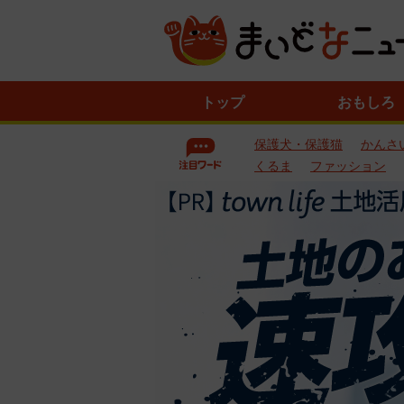
ニ
トップ
おもしろ
ュ
ー
保護犬・保護猫
かんさ
ス
一
くるま
ファッション
覧