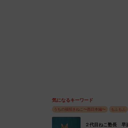
気になるキーワード
うちの福招きねこ〜西日本編〜
もふもふ
２代目ねこ塾長 早