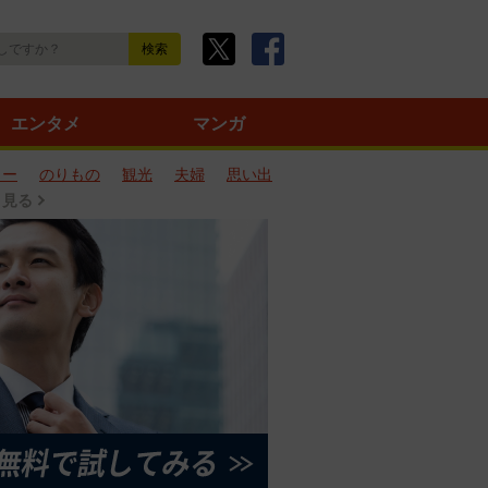
エンタメ
マンガ
ター
のりもの
観光
夫婦
思い出
と見る