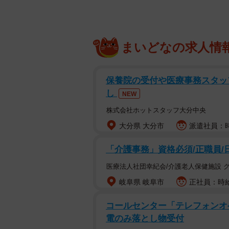
まいどなの求人情
保養院の受付や医療事務スタッフ
し
NEW
株式会社ホットスタッフ大分中央
大分県 大分市
派遣社員：時給
「介護事務」資格必須/正職員/
医療法人社団幸紀会/介護老人保健施設 
岐阜県 岐阜市
正社員：時給
コールセンター「テレフォンオ
電のみ落とし物受付