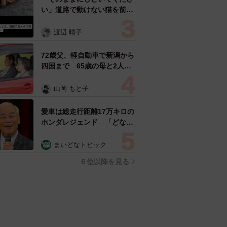
い」道路で動けない猫を前に
返された一言… 懸命に生き
ようとした4日間 「命の重
渡辺 晴子
さはみんな同じ」保護団体代
表の訴え
72歳父、軽自動車で新潟から
四国まで 65歳の母と2人で
3泊4日の旅 パーキングの休
憩まで分刻み… 「大学生で
山岡 もと子
も組まねえよ！」
愛車は総走行距離17万キロの
ホンダレジェンド 「どなた
か欲しい方が居たら」 大御
所漫才師が譲渡の意向
まいどなトピック
６位以降を見る