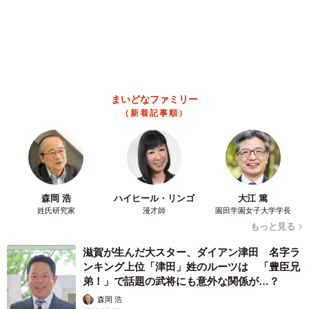
ーの方を参考にして描いています。解剖学的に見て正解と
言える位置に血管を配置し、そこに「ここにあったらカッ
コいいな」という演出を加えている。
まいどなファミリー
（新着記事順）
森岡 浩
ハイヒール・リンゴ
大江 篤
姓氏研究家
漫才師
園田学園女子大学学長
もっと見る
滋賀が生んだ大スター、ダイアン津田 名字ラ
ンキング上位「津田」姓のルーツは 「豊臣兄
弟！」で話題の武将にも意外な関係が…？
森岡 浩
2026.08.09
このトイレ、男性用と女性用どっち！？「おし
ゃれ」で「格好いい」デザインが生む笑えない