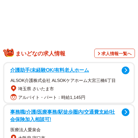
まいどなの求人情報
求人情報一覧へ
介護助手/未経験OK/有料老人ホーム
1/11
ALSOK介護株式会社 ALSOKケアホーム大宮三橋6丁目
埼玉県 さいたま市
解剖学に基づいた血管を塗装（ななてんさん提供）
アルバイト・パート：時給1,145円
事務職/介護/医療事務/駅徒歩圏内/交通費支給/社
会保険加入相談可!
医療法人愛泉会