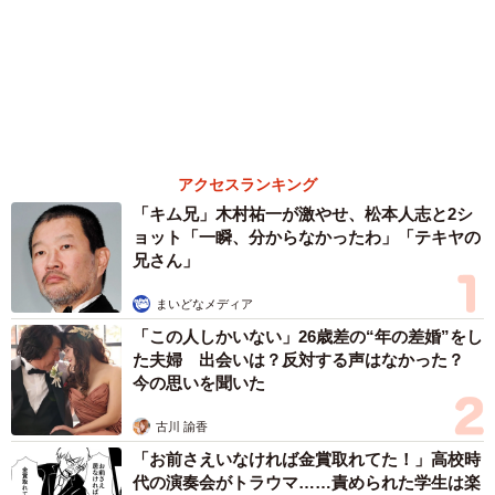
メーカー商品の岩下志麻さんが右、ななてんさんがリペイントした左
（ななてんさん提供）
アクセスランキング
「キム兄」木村祐一が激やせ、松本人志と2シ
ョット「一瞬、分からなかったわ」「テキヤの
兄さん」
まいどなメディア
「この人しかいない」26歳差の“年の差婚”をし
た夫婦 出会いは？反対する声はなかった？
今の思いを聞いた
古川 諭香
「お前さえいなければ金賞取れてた！」高校時
代の演奏会がトラウマ……責められた学生は楽
器修理職人に 10年後再会した因縁の相手から
思わぬ申し出【漫画】
海川 まこと