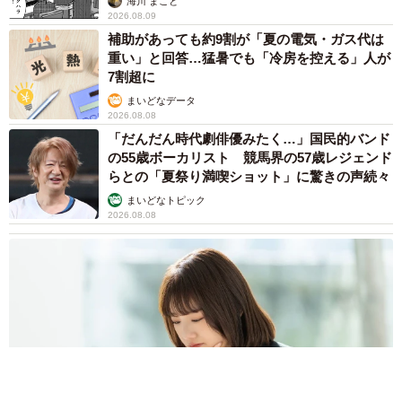
重い」と回答…猛暑でも「冷房を控える」人が
7割超に
まいどなデータ
8/11
2026.08.08
「だんだん時代劇俳優みたく…」国民的バンド
脚部分全体完成した姿。つま先の血色も美しい（ななてんさん提供）
の55歳ボーカリスト 競馬界の57歳レジェンド
らとの「夏祭り満喫ショット」に驚きの声続々
――肌の細かい斑点も、特殊な技法を使っているのでしょ
まいどなトピック
うか。
2026.08.08
ななてん： 斑点や透け感を出すために「スパッタリング」
という技法を使っています。発色を良くするために隠し色
として蛍光塗料を数滴入れているのも工夫のひとつ。エア
ブラシの強弱で調整しながら皮膚を作っていきます。
――完成時の達成感も大きいのでは？
ななてん：いえ、リアルに出来たと満足しているポイント