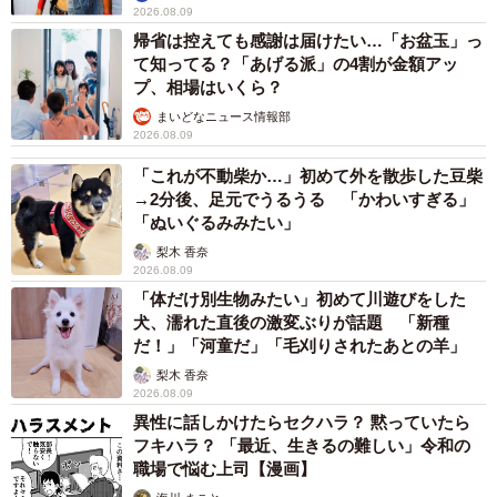
て知ってる？「あげる派」の4割が金額アッ
プ、相場はいくら？
まいどなニュース情報部
2026.08.09
「これが不動柴か…」初めて外を散歩した豆柴
→2分後、足元でうるうる 「かわいすぎる」
「ぬいぐるみみたい」
梨木 香奈
2026.08.09
「体だけ別生物みたい」初めて川遊びをした
犬、濡れた直後の激変ぶりが話題 「新種
だ！」「河童だ」「毛刈りされたあとの羊」
梨木 香奈
2026.08.09
異性に話しかけたらセクハラ？ 黙っていたら
フキハラ？ 「最近、生きるの難しい」令和の
職場で悩む上司【漫画】
海川 まこと
2026.08.09
補助があっても約9割が「夏の電気・ガス代は