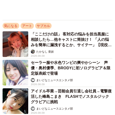
3/11
気になる
アート
サブカル
「ここだけの話」 客対応の悩みを担当黒服に
完成品 皮膚の透明感がリアルすぎる（ななてんさん提供）
相談したら…他キャストに筒抜け！ 「人の悩
みを簡単に漏洩するとか、サイテー」【現役キ
肌の斑点、透けて見える血管、そして瑞々しい血色感。そ
ャストに取材】
たかなし 亜妖
のあまりのリアルさに、海外のフォロワーからも「どうや
2026.08.09
って塗っているのか」というリクエストが絶えない。公開
セーラー服や水色ワンピの爽やかシーン 声
優・奥村優季、BRODYに初ソログラビア＆限
された制作工程の画像には、単なる肌色の塗り込みとは一
定版表紙で登場
線を画す、緻密な階層構造が収められている。
まいどなニュースエンタメ部
2026.08.09
皮膚の薄い部分に浮かび上がる血管や、皮膚の透明感。さ
アイドル卒業→芸能会員引退し会社員→電撃復
活した峰島こまき FLASHでノスタルジック
らに生き生きとした生命感は、一体どう作られるのか。果
グラビアに挑戦
てしない工程について、ななてんさんに話を聞いた。
まいどなニュースエンタメ部
2026.08.09