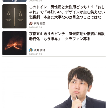
悲喜劇 本当に大事なのは目立つことではな
く…
高野 朋美
2026.08.09
京都五山送り火ピンチ 気候変動や獣害に施設
老朽化「もう限界」 クラファン募る
6/11
浅井 佳穂
無塗装の状態の手（ななてんさん提供）
2026.08.09
業績悪化で退職勧奨を受けた30代会社員 会社都合退職ならば