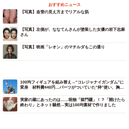
おすすめニュース
【写真】血管の見え方までリアルな肌
【写真】左側が、ななてんさんが塗装した女優の岩下志麻
さん
【写真】映画「レオン」のマチルダもこの通り
100均フィギュアを組み替え→“コレジャナイガンダム”に
変身 材料費440円…パーツがついていた“枠”使い、胸ダ
2/11
クトやアンテナを手作業再現
実家の蔵にあったのは……呪物「獄門疆」！？「開けたら
少しずつ工程を重ね、皮膚ができあがる（ななてんさん提供）
終わり」とネット騒然→実は100均素材で作りました