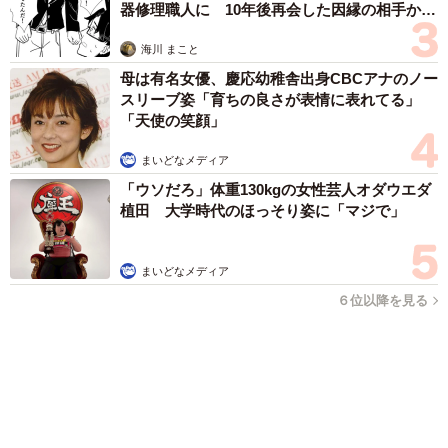
母は有名女優、慶応幼稚舎出身CBCアナのノー
スリーブ姿「育ちの良さが表情に表れてる」
「天使の笑顔」
5/11
まいどなメディア
映画「レオン」のマチルダ。寂しそうな表情が作品そのまま（ななてん
「ウソだろ」体重130kgの女性芸人オダウエダ
さん提供）
植田 大学時代のほっそり姿に「マジで」
――なぜこれほど「人間」に見えるのでしょうか。
まいどなメディア
ななてん：海外の方からも「とにかくリアルに仕上げた
６位以降を見る
い」というリクエストをよく受けます。11の層を積み重ね
て皮膚の深みを作っているのですが、特に時間をかけるの
は一番上の仕上げとなる「皮（表皮）」の部分ですね。
――血管もとてもリアルですが、描き方のコツは？
ななてん： 適当ではなく、自分自身の血管やボディビルダ