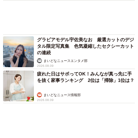
グラビアモデル宇佐美なお 厳選カットのデジ
タル限定写真集 色気凝縮したセクシーカット
の連続
まいどなニュースエンタメ部
2026.08.09
疲れた日はサボってOK！みんなが真っ先に手
を抜く家事ランキング 2位は「掃除」1位は？
まいどなニュース情報部
2026.08.09
4/11