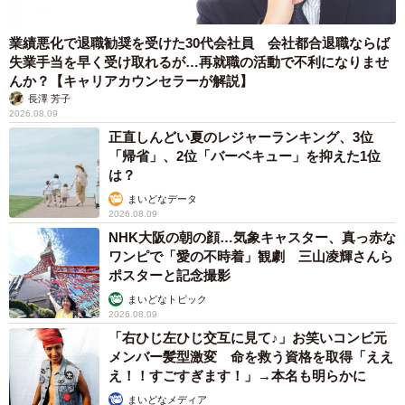
失業手当を早く受け取れるが…再就職の活動で不利になりませ
んか？【キャリアカウンセラーが解説】
長澤 芳子
2026.08.09
正直しんどい夏のレジャーランキング、3位
「帰省」、2位「バーベキュー」を抑えた1位
は？
まいどなデータ
2026.08.09
NHK大阪の朝の顔…気象キャスター、真っ赤な
ワンピで「愛の不時着」観劇 三山凌輝さんら
ポスターと記念撮影
7/11
まいどなトピック
2026.08.09
ななてんさんにかかれば、生命力が宿ったよう（ななてんさん提供）
「右ひじ左ひじ交互に見て♪」お笑いコンビ元
メンバー髪型激変 命を救う資格を取得「ええ
え！！すごすぎます！」→本名も明らかに
まいどなメディア
2026.08.09
帰省は控えても感謝は届けたい…「お盆玉」っ