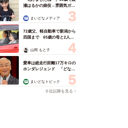
瀬はるかの娘役→雰囲気ガラ
リの18歳に成長 「メイクで
雰囲気が」「宝塚に入れそ
まいどなメディア
う」
72歳父、軽自動車で新潟から
四国まで 65歳の母と2人で
3泊4日の旅 パーキングの休
憩まで分刻み… 「大学生で
山岡 もと子
も組まねえよ！」
愛車は総走行距離17万キロの
ホンダレジェンド 「どなた
か欲しい方が居たら」 大御
所漫才師が譲渡の意向
まいどなトピック
６位以降を見る