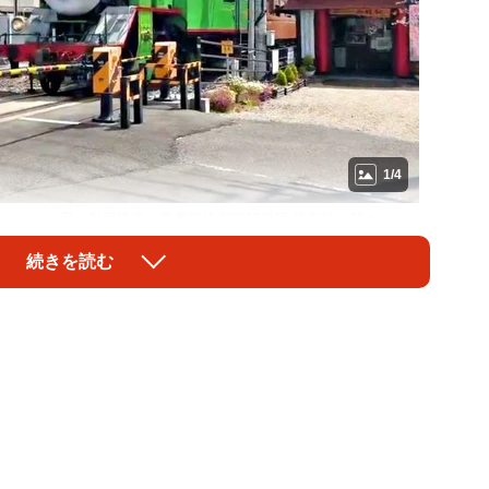
1/4
パーシー号（動画提供：茶農家佐京園13代目 佐京裕一郎さん）
続きを読む
」
動画が、3.3万件超の“いいね”を集めました。
で2026年から運行を開始した「きかんしゃパーシー
AY OUT WITH THOMAS 2026」イベントで
しゃトビー号、バスのバーティーなども運行されていま