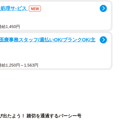
報処理サ-ビス
NEW
給1,450円
療事務スタッフ/週払いOK/ブランクOK/主
1,250円～1,563円
2/4
゚ーシー号（動画提供：茶農家佐京園13代目 佐京裕一郎さん）
田市竹下の大井川鉄道大井川本線・合格駅近くにある踏
び出たよう！ 踏切を通過するパーシー号
ました。踏切待ちで停車していると、そこへパーシー号