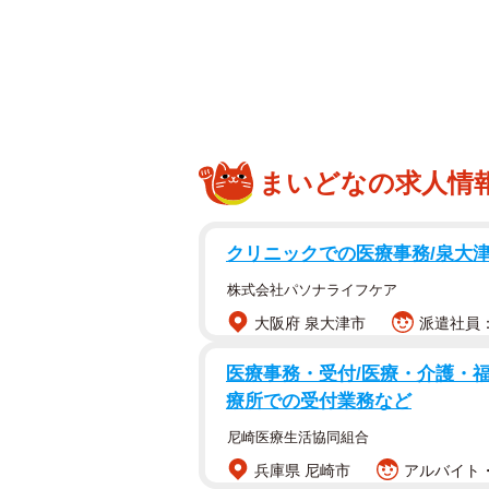
動画では、よく晴れた青空の下、車
が並び、電柱が立ち、赤い信号が点
に笑顔の顔をつけたパーシー号が、
遮断機の向こうを、蒸気の音を響か
まいどなの求人情
線だからこそ、道路のすぐそばを通過
再生され、大井川鉄道のトーマス・
クリニックでの医療事務/泉大津
投稿したのは、静岡県島田市・旧金谷
株式会社パソナライフケア
13代目、佐京裕一郎さん（@Marus
大阪府 泉大津市
派遣社員：時
棟貸し農家民宿も運営しています。
か。
医療事務・受付/医療・介護・福
療所での受付業務など
踏切待ちで現れたダイナミック
尼崎医療生活協同組合
兵庫県 尼崎市
アルバイト・