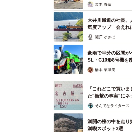
梨木 香奈
「金谷に住んでいる者としては、普
大井川鐵道の社長、
思っていましたが、こんなに反響が
気度アップ「会えれ
優・松本梨香さんがリポストしてく
瀬戸 ゆきほ
佐京さん自身も、これまでにトーマ
豪雨で半分の区間が
す。パーシー号の乗車経験はまだな
SL・C10形8号機
す。
橋本 菜津美
「中ではトーマス達が楽しく会話を
ったです。トーマスやパーシーを見
「これどこで買いま
た“衝撃の事実”に
見学しやすい沿線だからこそ必
そんでなライターズ
満開の桜の中を走り
満喫スポット3選