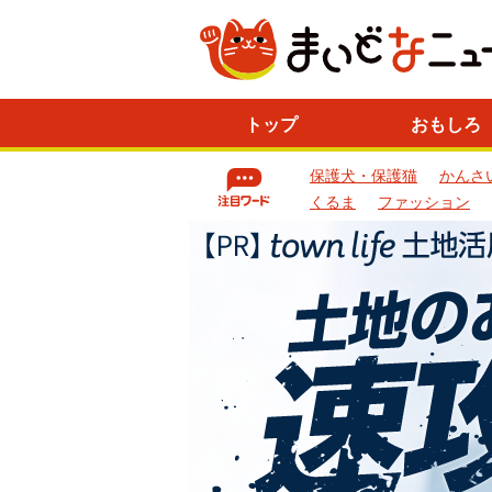
ニ
トップ
おもしろ
ュ
ー
保護犬・保護猫
かんさ
ス
一
くるま
ファッション
覧