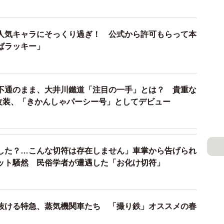
段の光景で、トーマス好きさんに届けばいいなと気軽に
人気キャラにそっくり過ぎ！ 公式から許可もらって本
あるとは。『ポケットモンスター』の主人公サトシの声
ばラッキー」
ださっていたので、びっくりしました」
ス号、バーティー、トビーには乗ったことがあるそうで
不通のまま、大井川鐵道「注目の一手」とは？ 貴重な
いものの、車内での時間は印象に残っているといいま
を改装、「きかんしゃパーシー号」としてデビュー
してくれて、バスのバーティーも並走してくれて楽しか
るのはわりと日常です」
した？…こんな切符は存在しません」車掌から告げられ
ネット騒然 民俗学者が遭遇した「お化け切符」
要な配慮
抜ける特急、蒸気機関車たち 「撮り鉄」オススメの春