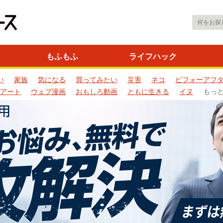
もふもふ
ライフハック
い
家族
気になる
買ってみたい
災害
ネコ
ビフォーアフ
アート
ウェブ漫画
おもしろ動画
ともに生きる
イヌ
もっ