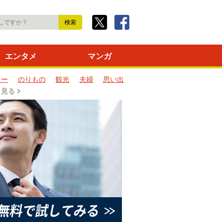
エンタメ
マンガ
ター
のりもの
観光
夫婦
思い出
と見る