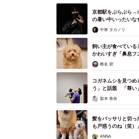
京都駅をぶらぶら→
の暑い中いったいな
中将 タカノリ
飼い主が食べている
かわいすぎ「鼻息フ
椎名 碧
コガネムシを見つめ
う」と話題 「尊い
梨木 香奈
4年前撮影。大井川鉄道のきかんしゃト
髪をバッサリと切っ
佐京さんは、トーマス号やパーシー
も戸惑うのね（笑）
ます。
ANNA