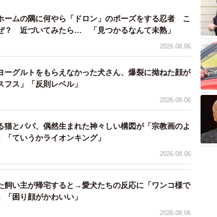
ホームの隅に何やら「ドロン」のポーズをする忍者 こ
ぜ？ 近づいてみたら… 「見つかるなんて未熟」
2026.08.06
ヨーグルトをもらえなかった犬さん、爆裂に拗ねた顔が
スフス」「反則レベル」
2026.08.06
る猫とパパ、偶然生まれた神々しい構図が「宗教画のよ
」「ていうかライオンキング」
3/4
2026.08.06
ーマス号（動画提供：茶農家佐京園13代目 佐京裕一郎さん）
た飼い主が帰宅すると→愛犬たちの反応に「ワンコ様で
号が町を盛り上げてくれているように感じているといい
」「困り顔がかわいい」
2026.08.06