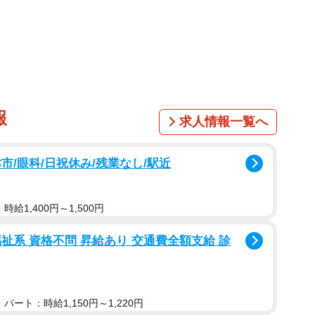
内から踏切待ちをする様子が映し出されています。住宅
滅する道。その線路の向こうから、鮮やかな緑色の車体
ゆっくりと姿を現します。
せながら進んでいくパーシー号。車内から撮影された目
報
求人情報一覧へ
していく近さも伝わってきます。投稿は190万回以上
パーシー列車への関心の高さがうかがえます。
市/眼科/日祝休み/残業なし/駅近
町で江戸時代から300年続く老舗茶農家「佐京園」の
aSakyoen）。お茶の製造販売のほか、1日1組限定の一
給1,400円～1,500円
この一幕は、どのような状況で撮影されたのでしょう
祉系 資格不問 昇給あり 交通費全額支給 診
な「パーシー号」
パート：時給1,150円～1,220円