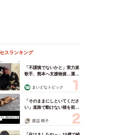
セスランキング
「不謹慎でないかと」実力派
歌手、熊本へ支援物資…運搬
トラックの車体デザインにた
めらい 「痛いほど伝わる」
まいどなトピック
「行動され立派」
「そのままにしといてくださ
い」道路で動けない猫を前に
返された一言… 懸命に生き
ようとした4日間 「命の重
渡辺 晴子
さはみんな同じ」保護団体代
表の訴え
「化けましたね～」10歳で綾