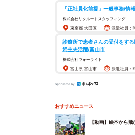
「正社員化前提」一般事務/情
株式会社リクルートスタッフィング
東京都 大田区
派遣社員：時
診療所で患者さんの受付をする医
婦主夫活躍/富山市
株式会社ウォーライト
富山県 富山市
派遣社員：時給
Sponsored by
踏切を通過する大井川鉄道のきかんしゃハ
おすすめニュース
撮影時、佐京さんは車で、静岡県島
【動画】絵本から飛
切を、東に向かって渡ろうとしてい
が走ってきたといいます。