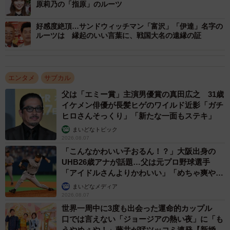
は熊のいる谷ではなく、谷の奥まった場所のことだろう。
原莉乃の「指原」のルーツ
好感度絶頂…サンドウィッチマン「富沢」「伊達」名字の
とすると、「いわくら」とは岩のゴツゴツとした谷間のこ
ルーツは 縁起のいい言葉に、戦国大名の遠縁の証
ととなる。「谷」と書いて「くら」と読むのは難読のた
め、いい意味の漢字をあてて「岩倉」としたものだ。
エンタメ
サブカル
窪地の「窪」に対して「久しく保つ」という意味で「久
父は「エミー賞」主演男優賞の真田広之 31歳
保」と書くなど、地名や名字には同じ音のいい意味の漢字
イケメン俳優が長髪ヒゲのワイルド近影「ガチ
をあてることが多かった。「くら」に対しては「倉」や
ヒロさんそっくり」「新たな一面もステキ」
「蔵」という漢字をあてて、地名や名字とした。
まいどなトピック
2026.08.07
「こんなかわいい子おるん！？」大阪出身の
現在、「岩倉」は沖縄以外に広く分布している。とくに静
UHB26歳アナが話題…父は元プロ野球選手
岡県、和歌山県、香川県、宮崎県に多く、イワクラも宮崎
「アイドルさんよりかわいい」「めちゃ爽や
県出身である。
か」
まいどなメディア
2026.08.07
世界一周中に3度も出会った運命的カップル
口では言えない「ジョージアの熱い夜」に「も
うやめぇや！」藤井が猛ツッコミ連発【新婚さ