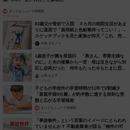
まいどなニュース情報部
2026.08.06
83歳父が骨折で入院 ３カ月の病院生活があま
りに退屈で「画用紙と色鉛筆持ってこい！」→
スケッチブックを見た家族が仰天「これ、売れ
ますよ…」
中将 タカノリ
2026.08.06
1歳息子が腕を亜脱臼 「奥さん、専業主婦な
のに」と夫の後輩から一言 母は泣きながら対
応し必死だった 何年もたった今もたまに思い
出し…
山岡 もと子
2026.08.06
子どもの学校外の学習時間が11年で2割減少
「家庭学習0分層」が約半数に達する深刻な実
態と広がる学習格差
まいどなニュース情報部
2026.08.06
「事故物件」という言葉のイメージにとらわれ
ていませんか？ 不動産業者が語る「物件の可