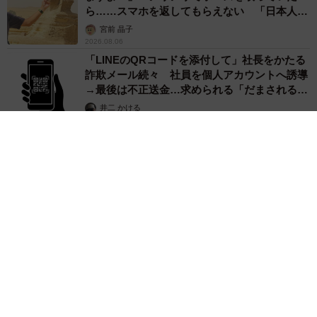
ら……スマホを返してもらえない 「日本人は
カモ代表かも」「私は6時間で3万円払った」
宮前 晶子
2026.08.06
「LINEのQRコードを添付して」社長をかたる
詐欺メール続々 社員を個人アカウントへ誘導
→最後は不正送金…求められる「だまされる前
提」の対策
井二 かける
2026.08.06
重みも歴史もズッシリ…出雲大社の日本最大級「大しめ縄」が8