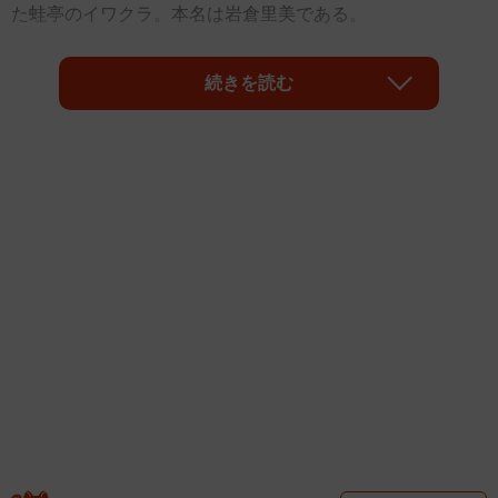
た蛙亭のイワクラ。本名は岩倉里美である。
「岩倉」と聞いて真っ先に思い出すのは、明治維新で活躍
続きを読む
した政治家岩倉具視だろう。年配の方には、かつての500円
札の肖像画としておなじみだった。
この岩倉家は公家で、名字は所領のあった山城国愛宕郡岩
倉村（現在の京都市左京区）に由来する。江戸時代は中級
の公家だったが、幕末維新に具視が活躍したことで明治時
代には華族の中で最高位の公爵となっている。