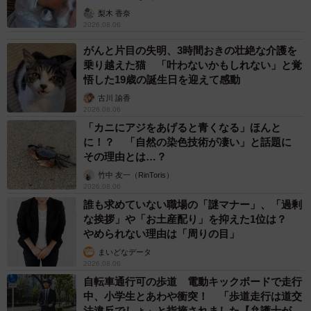
梨木 香奈
2026.08.06
がんと片目の失明、3時間おきの壮絶な介護を
乗り越えた猫 「叶わないかもしれない」と覚
悟した19歳の誕生日を迎えて感動
古川 諭香
2026.08.06
「カニにアジをあげると青くなる」ほんと
に！？ 「自然の染色技術が凄い」と話題に
その理由とは…？
竹中 友一（RinToris）
2026.08.06
誰も求めていない職場の「謎マナー」、「過剰
な挨拶」や「お土産配り」を抑えた1位は？
やめられない理由は「周りの目」
まいどなデータ
2026.08.06
自転車通行可の歩道 電動キックボードで走行
中、小学生とあわや衝突！ 「歩道走行は道交
法違反でしょ」と指摘されました【弁護士が解