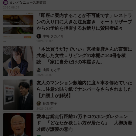
まいどなニュース調査部
2026.08.07
「即座に案内することが不可能です」レストラ
ンの入り口に大きな注意書き オートリザーブ
からの予約を拒否するお断りに賛同者続々
中将 タカノリ
2026.08.07
「本は買うだけでいい」京極夏彦さんの言葉に
共感した女性→リビングの本棚に140冊を積
読 「家に自分だけの本屋さん」
山岡 もと子
2026.08.07
友人のマンション敷地内に度々車を停めていた
ら…注意の貼り紙でナンバーをさらされました
【弁護士が解説】
長澤 芳子
2026.08.07
愛車は総走行距離17万キロのホンダレジェン
ド 「どなたか欲しい方が居たら」 大御所漫
才師が譲渡の意向