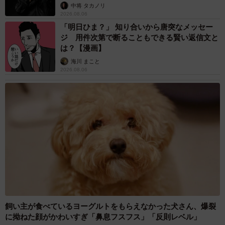
未熟」
中将 タカノリ
2026.08.06
「明日ひま？」 知り合いから唐突なメッセー
ジ 用件次第で断ることもできる賢い返信文と
は？【漫画】
海川 まこと
2026.08.06
飼い主が食べているヨーグルトをもらえなかった犬さん、爆裂
に拗ねた顔がかわいすぎ「鼻息フスフス」「反則レベル」