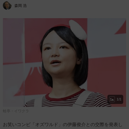
森岡 浩
1/1
蛙亭・イワクラ
お笑いコンビ「オズワルド」の伊藤俊介との交際を発表し