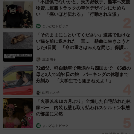
「不謹慎でないかと」実力派歌手、熊本へ支援
物資…運搬トラックの車体デザインにためら
い 「痛いほど伝わる」「行動され立派」
まいどなトピック
「そのままにしといてください」道路で動けな
い猫を前に返された一言… 懸命に生きようと
した4日間 「命の重さはみんな同じ」保護団
体代表の訴え
渡辺 晴子
72歳父、軽自動車で新潟から四国まで 65歳の
母と2人で3泊4日の旅 パーキングの休憩まで
分刻み… 「大学生でも組まねえよ！」
山岡 もと子
「火事以来10カ月ぶり」全焼した自宅訪れた林
家ぺー 内装も壁も取り払われスケルトン状態
の部屋に呆然
まいどなトピック