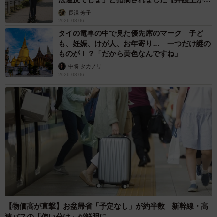
説】
長澤 芳子
2026.08.06
タイの電車の中で見た優先席のマーク 子ど
も、妊娠、けが人、お年寄り… 一つだけ謎の
ものが！？「だから黄色なんですね」
中将 タカノリ
2026.08.06
【物価高が直撃】お盆帰省「予定なし」が約半数 新幹線・高
速バスの「使い分け」が鮮明に