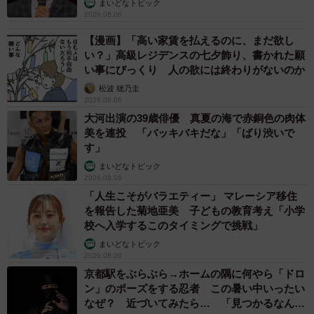
まいどなトピック
2026.08.06
【漫画】「高い家賃を払えるのに、まだ欲し
い？」高級レジデンスの七夕飾り、書かれた願
い事にびっくり 人の欲には終わりがないのか
松波 穂乃圭
2026.08.06
大河出演の39歳俳優 真夏の海で赤銅色の肉体
美を連投 「バッキバキだな」「ばり渋いで
す」
まいどなトピック
2026.08.06
「人生こそがバラエティー」 マレーシア移住
を報告した菊地亜美 子どもの教育考え「小学
校へ入学するこのタイミングで挑戦」
まいどなトピック
2026.08.06
京都駅をぶらぶら→ホームの隅に何やら「ドロ
ン」のポーズをする忍者 この暑い中いったい
なぜ？ 近づいてみたら… 「見つかるなんて