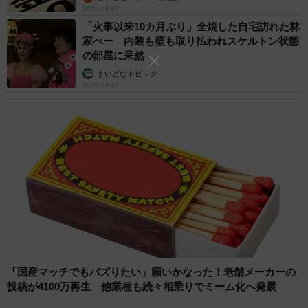
2026.08.07
「火事以来10カ月ぶり」全焼した自宅訪れた林
家ぺー 内装も壁も取り払われスケルトン状態
の部屋に呆然
まいどなトピック
2026.08.07
「国産マッチでもバズりたい」願いかなった！老舗メーカーの
投稿が4100万再生 他業種も続々相乗りでミーム化へ発展