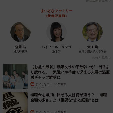
６位以降を見る
まいどなファミリー
（新着記事順）
森岡 浩
ハイヒール・リンゴ
大江 篤
姓氏研究家
漫才師
園田学園女子大学学長
もっと見る
【お盆の帰省】既婚女性の半数以上が「日常よ
り疲れる」 気遣いや準備で深まる夫婦の温度
感ギャップ鮮明に
まいどなニュース情報部
2026.08.07
退職金を運用に回せる人は何が違う？ 「退職
金額の多さ」より重要な“ある経験”とは
まいどなニュース情報部