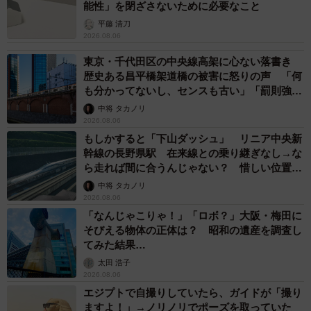
能性」を閉ざさないために必要なこと
平藤 清刀
2026.08.06
東京・千代田区の中央線高架に心ない落書き
歴史ある昌平橋架道橋の被害に怒りの声 「何
も分かってないし、センスも古い」「罰則強化
して」
中将 タカノリ
2026.08.06
もしかすると「下山ダッシュ」 リニア中央新
幹線の長野県駅 在来線との乗り継ぎなし→な
ら走れば間に合うんじゃない？ 惜しい位置関
係が反響
中将 タカノリ
2026.08.06
「なんじゃこりゃ！」「ロボ？」大阪・梅田に
そびえる物体の正体は？ 昭和の遺産を調査し
てみた結果…
太田 浩子
2026.08.06
エジプトで自撮りしていたら、ガイドが「撮り
ますよ！」→ノリノリでポーズを取っていた