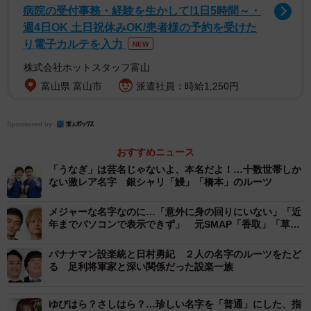
のつく名字が11個も入っている。
病院の受付事務・経験を生かして!1日5時間～・
週4日OK 土日祝休みOK/患者様の予約を受けた
り電子カルテを入力
現在、「倉」というと大事なものをしまっておく倉庫を連
NEW
想するが、これらの名字をみると、倉田、倉本、熊倉な
株式会社ホットスタッフ富山
ど、倉＝倉庫とするとルーツの場所が理解しづらいものが
富山県 富山市
派遣社員：時給1,250円
ある。
Sponsored by
実は「くら」という言葉には別の意味がある。小学館「日
おすすめニュース
本国語大辞典」をひくと、「くら」には「谷」という漢字
「うなぎ」は芸名じゃないよ、本名だよ！…十数世帯しか
をあて、古代では谷間の意味があったと記されている。ま
ない激レア名字 銀シャリ「鰻」「橋本」のルーツ
た、「地名用語語源辞典」（東京堂出版）では切り立った
メジャーな名字なのに…「意外に身の回りにいない」「近
岩壁などを「くら」と読んだとある。
年までパソコンで表示できず」 元SMAP「香取」「草
彅」のルーツ
そうすると、「倉田」は谷間の田、「倉本」は切り立った
バナナマン設楽統と日村勇紀 ２人の名字のルーツをたど
る 足利将軍家と深い関係だった設楽一族
岩壁の下となり場所が想像しやすい。また「くま」も古く
は奥まった場所や湾曲している場所を指すため、「熊倉」
ゆびはら？さしはら？…珍しい名字を「普通」にした、指