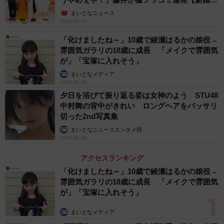
ん】
まいどなニュース
2026.08.07
「化けましたね～」10歳で綾瀬はるかの娘役→
雰囲気ガラリの18歳に成長 「メイクで雰囲気
が」「宝塚に入れそう」
まいどなメディア
2026.08.07
夕日を浴びて振り返る姿は女神のよう STU48
中村舞の背中がきれい ロングヘアをバッサリ
切った2nd写真集
まいどなニュースエンタメ部
2026.08.06
アクセスランキング
「化けましたね～」10歳で綾瀬はるかの娘役→
雰囲気ガラリの18歳に成長 「メイクで雰囲気
が」「宝塚に入れそう」
まいどなメディア