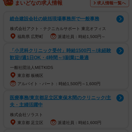
まいどなの求人情報
求人情報一覧へ
総合建設会社の統括現場事務所で一般事務
株式会社アクト・テクニカルサポート 東北オフィス
福島県 広野町
派遣社員：時給1,500円～
ちなみに、俳優加山雄三の母は女優小桜葉子で岩倉家の分
家の生まれ。従って加山雄三と岩倉具視とは遠縁にあた
「小児科クリニック受付」時給1500円～/未経験
る。
歓迎!/週1日OK・4時間～!/副業に最適
一般社団法人METKIDS
さて、「岩倉」という名字は公家以外にも多い。というの
東京都 板橋区
も、愛知県に岩倉市があるなど、各地に「岩倉」という地
アルバイト・パート：時給1,500円～1,600円
名があり、そこに住んだ人が「岩倉」を名字にしたから
だ。では、「岩倉」とはどういう意味なのだろうか。
医療事務/東京都足立区東保木間のクリニック/主
夫・主婦活躍中
「倉」のつく名字は意外と多く、名字ランキングのベスト
株式会社ソラスト
1000には「小倉」「倉田」「朝倉」「大倉」「板倉」「高
東京都 足立区
派遣社員：時給1,600円
倉」「倉持」「石倉」「倉本」「米倉」「熊倉」と「倉」