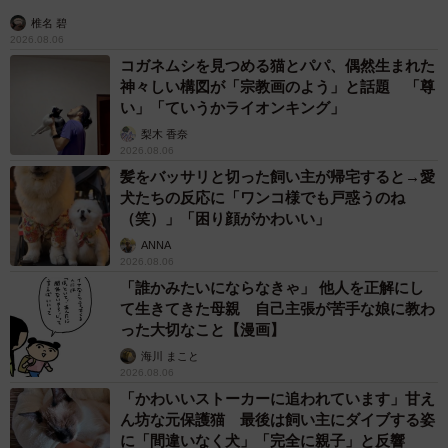
椎名 碧
2026.08.06
コガネムシを見つめる猫とパパ、偶然生まれた
神々しい構図が「宗教画のよう」と話題 「尊
い」「ていうかライオンキング」
梨木 香奈
2026.08.06
髪をバッサリと切った飼い主が帰宅すると→愛
犬たちの反応に「ワンコ様でも戸惑うのね
（笑）」「困り顔がかわいい」
ANNA
2026.08.06
「誰かみたいにならなきゃ」 他人を正解にし
て生きてきた母親 自己主張が苦手な娘に教わ
った大切なこと【漫画】
海川 まこと
2026.08.06
「かわいいストーカーに追われています」甘え
ん坊な元保護猫 最後は飼い主にダイブする姿
に「間違いなく犬」「完全に親子」と反響