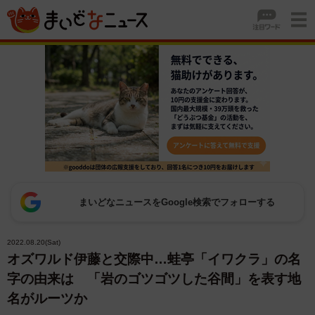
まいどなニュースをGoogle検索でフォローする
2022.08.20(Sat)
オズワルド伊藤と交際中…蛙亭「イワクラ」の名
字の由来は 「岩のゴツゴツした谷間」を表す地
名がルーツか