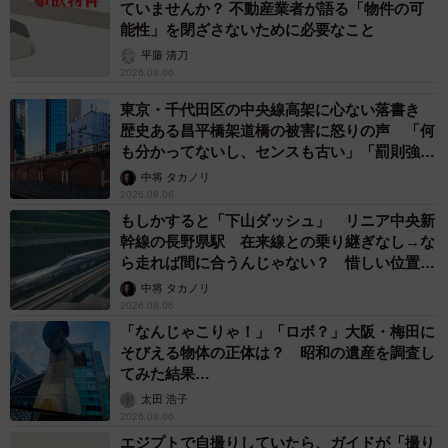
ていませんか？ 不動産業者が語る「物件の可
能性」を閉ざさないために必要なこと
平藤 清刀
2026.08.06
東京・千代田区の中央線高架に心ない落書き
歴史ある昌平橋架道橋の被害に怒りの声 「何
も分かってないし、センスも古い」「罰則強化
して」
中将 タカノリ
2026.08.06
もしかすると「下山ダッシュ」 リニア中央新
幹線の長野県駅 在来線との乗り継ぎなし→な
ら走れば間に合うんじゃない？ 惜しい位置関
係が反響
中将 タカノリ
2026.08.06
「なんじゃこりゃ！」「ロボ？」大阪・梅田に
そびえる物体の正体は？ 昭和の遺産を調査し
てみた結果…
太田 浩子
2026.08.06
エジプトで自撮りしていたら、ガイドが「撮り