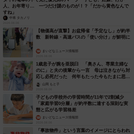
人、お年寄り… 一つだけ謎のものが！？「だから黄色なんで
すね」
中将 タカノリ
2026.08.06
【物価高が直撃】お盆帰省「予定なし」が約半
数 新幹線・高速バスの「使い分け」が鮮明に
まいどなニュース情報部
2026.08.06
1歳息子が腕を亜脱臼 「奥さん、専業主婦な
のに」と夫の後輩から一言 母は泣きながら対
応し必死だった 何年もたった今もたまに思い
出し…
山岡 もと子
2026.08.06
子どもの学校外の学習時間が11年で2割減少
「家庭学習0分層」が約半数に達する深刻な実
態と広がる学習格差
まいどなニュース情報部
2026.08.06
「事故物件」という言葉のイメージにとらわれ