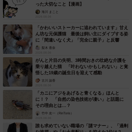
った大切なこと【漫画】
海川 まこと
2026.08.06
「かわいいストーカーに追われています」甘え
ん坊な元保護猫 最後は飼い主にダイブする姿
に「間違いなく犬」「完全に親子」と反響
梨木 香奈
2026.08.06
がんと片目の失明、3時間おきの壮絶な介護を
乗り越えた猫 「叶わないかもしれない」と覚
悟した19歳の誕生日を迎えて感動
古川 諭香
2026.08.06
「カニにアジをあげると青くなる」ほんと
に！？ 「自然の染色技術が凄い」と話題に
その理由とは…？
竹中 友一（RinToris）
2026.08.06
誰も求めていない職場の「謎マナー」、「過剰
な挨拶」や「お土産配り」を抑えた1位は？