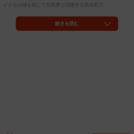
イドルの域を脱して芸能界で活躍する指原莉乃。
TBS「坂上＆指原のつぶれない店」、テレビ朝日「ヒロ
続きを読む
ミ・指原の“恋のお世話始めました”」のMCや、フジ「ワイ
ドナショー」の準レギュラーをはじめ、アイドルグループ
のプロデュース、YouTubeチャンネルの開設など、幅広い
活躍をみせている。Twitterのフォロワーは330万人を超える
など、その影響力は大きい。