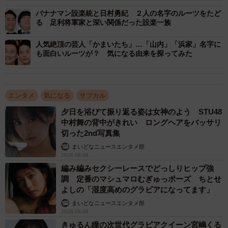
の。大分市丹川地区は丹生川に沿って長く伸びる谷間で、
バナナマン設楽統と日村勇紀 ２人の名字のルーツをたど
古代から「丹生郷」として資料にも登場する。この川沿い
る 足利将軍家と深い関係だった設楽一族
に古くから開けた谷間を「さしはら」と呼び、ここに住ん
人気絶頂の芸人「かまいたち」…「山内」「浜家」名字に
だ一族が「さしはら」を名字として、「指原」という漢字
も面白いルーツが？ 気になる由来を探ってみた
をあてたのが由来だと思われる。
エンタメ
気になる
サブカル
夕日を浴びて振り返る姿は女神のよう STU48
中村舞の背中がきれい ロングヘアをバッサリ
切った2nd写真集
まいどなニュースエンタメ部
2026.08.06
編み編みセクシーレースでどっしりヒップ強
調 定番のマシュマロむぎゅっポーズ ちとせ
よしの「湿度高めのグラビアになってます」
まいどなニュースエンタメ部
2026.08.06
きゅるん瞳の次世代グラビアクイーン宮嶋くる