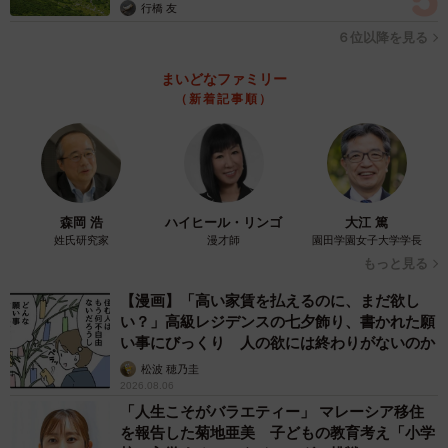
行橋 友
６位以降を見る
まいどなファミリー
（新着記事順）
森岡 浩
ハイヒール・リンゴ
大江 篤
姓氏研究家
漫才師
園田学園女子大学学長
もっと見る
【漫画】「高い家賃を払えるのに、まだ欲し
い？」高級レジデンスの七夕飾り、書かれた願
い事にびっくり 人の欲には終わりがないのか
松波 穂乃圭
2026.08.06
「人生こそがバラエティー」 マレーシア移住
を報告した菊地亜美 子どもの教育考え「小学