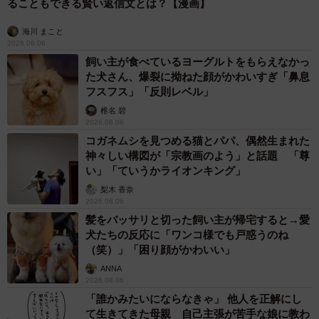
ることもできる賢い返信文とは？【漫画】
海川 まこと
2026.08.06
飼い主が食べているヨーグルトをもらえなかっ
た犬さん、爆裂に拗ねた顔がかわいすぎ「鼻息
フスフス」「反則レベル」
椎名 碧
2026.08.06
コガネムシを見つめる猫とパパ、偶然生まれた
神々しい構図が「宗教画のよう」と話題 「尊
い」「ていうかライオンキング」
梨木 香奈
2026.08.06
髪をバッサリと切った飼い主が帰宅すると→愛
犬たちの反応に「ワンコ様でも戸惑うのね
（笑）」「困り顔がかわいい」
ANNA
2026.08.06
「誰かみたいにならなきゃ」 他人を正解にし
て生きてきた母親 自己主張が苦手な娘に教わ