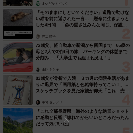
まいどなトピック
「そのままにしといてください」道路で動けな
い猫を前に返された一言… 懸命に生きようと
した4日間 「命の重さはみんな同じ」保護団
体代表の訴え
渡辺 晴子
72歳父、軽自動車で新潟から四国まで 65歳の
母と2人で3泊4日の旅 パーキングの休憩まで
分刻み… 「大学生でも組まねえよ！」
山岡 もと子
83歳父が骨折で入院 ３カ月の病院生活があま
りに退屈で「画用紙と色鉛筆持ってこい！」→
スケッチブックを見た家族が仰天「これ、売れ
ますよ…」
中将 タカノリ
「これ全部長野県」海外のような絶景ショット
に感動と反響「離れてからいいところだったん
だって気づいた」