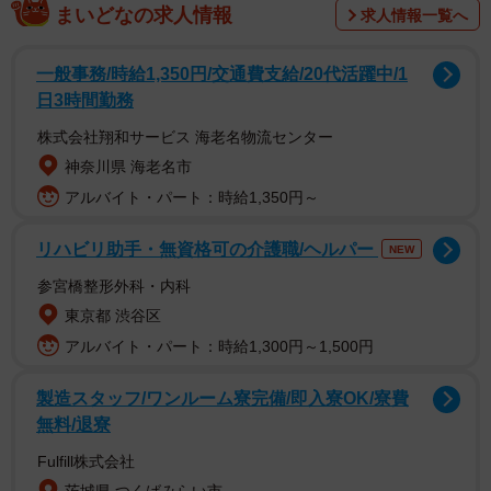
まいどなの求人情報
求人情報一覧へ
一般事務/時給1,350円/交通費支給/20代活躍中/1
今から15年以上前だと「指原」という名字を見たことのあ
日3時間勤務
る人は少なく、初見で見た人の多くは「ゆびはら」と読ん
株式会社翔和サービス 海老名物流センター
だはずだ。しかし、今では「指原」という名字を「さしは
神奈川県 海老名市
ら」と読むのは常識。一人で世間の常識を変えてしまった
アルバイト・パート：時給1,350円～
指原莉乃の影響力はすごいと言わざるを得ない。
リハビリ助手・無資格可の介護職/ヘルパー
NEW
さて、この「指原」という名字、全国ランキングでは
参宮橋整形外科・内科
11000位台。1万位以下は珍しい名字なので、「指原」も珍
東京都 渋谷区
しい名字である。大分県以外にはほとんどなく、指原莉乃
アルバイト・パート：時給1,300円～1,500円
も大分県の出身。しかも、大分県でもほぼ大分市のみに集
中しているという1点集中型の名字で、この地にルーツがあ
製造スタッフ/ワンルーム寮完備/即入寮OK/寮費
無料/退寮
るのは間違いない。
Fulfill株式会社
とくに多いのが、大分市東部の丹川地区。市内には「佐志