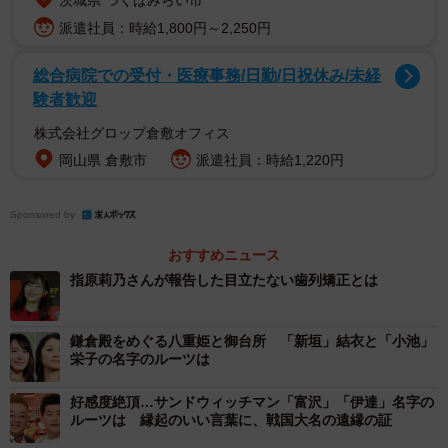
茨城県 つくばみらい市
原」という名字もあり、「さしはら」という言葉がルーツ
派遣社員：時給1,800円～2,250円
で、あとから漢字を宛てたものだと考えられる。
総合病院での受付・医療事務/日勤/日祝休み/未経
験者歓迎
では「さしはら」とはどういう場所を指すのだろうか。
株式会社グロップ倉敷オフィス
「さし」は動詞「さす」の連用形で、いろいろな意味があ
岡山県 倉敷市
派遣社員：時給1,220円
るが、地名の由来としてはとしては大きく2つの説が有力。
Sponsored by
一般的に知られるのは、上代語で焼畑のことを「さす」と
おすすめニュース
言ったというものだ。これは武蔵国を中心に東日本でよく
指原莉乃さんが報告した目立たない歯列矯正とは
使われ、東京都文京区白山は古くは小石川指ヶ谷（さすが
や）という地名だった。また、西武池袋線の電車の行先と
鎌倉殿をめぐる八重姫と御台所 「新垣」結衣と「小池」
して知られる埼玉県所沢市の「小手指（こてさし）」とい
栄子の名字のルーツは
う地名も、焼畑に因む地名といわれる。
好感度絶頂…サンドウィッチマン「富沢」「伊達」名字の
ルーツは 縁起のいい言葉に、戦国大名の遠縁の証
もう1つが、真っすぐな地形や細長い地形を指すというも