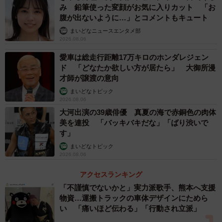
み 鉛筆使った変顔がお気に入りカット 「お
腹が出ないように…」とコメントもキュート
まいどなニュースエンタメ部
2026.08.06
愛車は総走行距離17万キロのホンダレジェン
ド 「どなたか欲しい方が居たら」 大御所漫
才師が譲渡の意向
まいどなトピック
2026.08.06
大河出演の39歳俳優 真夏の海で赤銅色の肉体
美を連投 「バッキバキだな」「ばり渋いで
す」
まいどなトピック
2026.08.06
アクセスランキング
「不謹慎でないかと」実力派歌手、熊本へ支援
物資…運搬トラックの車体デザインにためら
い 「痛いほど伝わる」「行動され立派」