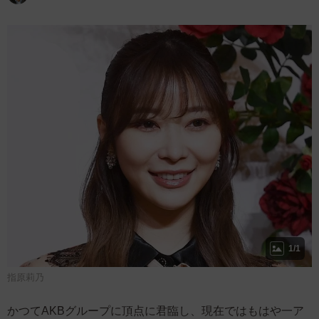
1/1
指原莉乃
かつてAKBグループに頂点に君臨し、現在ではもはや一ア