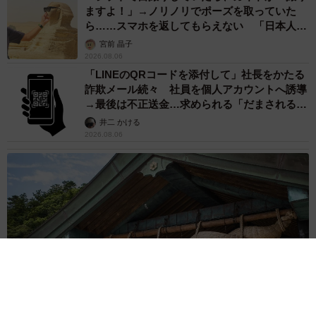
ますよ！」→ノリノリでポーズを取っていた
ら……スマホを返してもらえない 「日本人は
カモ代表かも」「私は6時間で3万円払った」
宮前 晶子
2026.08.06
「LINEのQRコードを添付して」社長をかたる
詐欺メール続々 社員を個人アカウントへ誘導
→最後は不正送金…求められる「だまされる前
提」の対策
井二 かける
2026.08.06