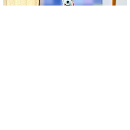
「テレビより私を見て？」パパの目の前に陣取る犬に1.4万いい
ね あまりにも健気な熱烈アピールのちょっと切ない結末
梨木 香奈
2026.08.08
太っ腹！京都の老舗中華料理店がフルコース料
理50人前を無料提供 「一市民としてお礼を」
つながる善意の輪
京都新聞社
2026.08.08
ボロボロで不細工なおじいちゃん猫に一目惚
れ エイズだし手がかかるけど…おうちで暮ら
すと「おじ猫」だって可愛くなったよ！
鶴野 浩己
2026.08.08