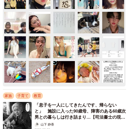
家族
子育て
教育
「息子を一人にしてきたんです、帰らない
と」 施設に入った90歳母、障害のある60歳次
男との暮らしは行き詰まり…【司法書士の現場
から】
山下 静香