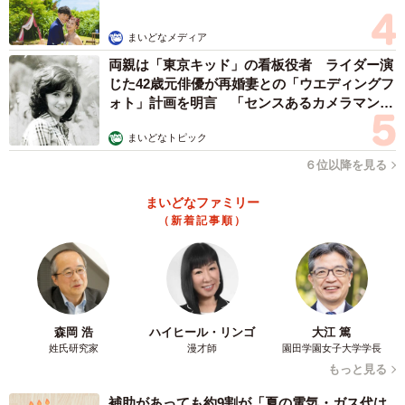
まいどなメディア
両親は「東京キッド」の看板役者 ライダー演
じた42歳元俳優が再婚妻との「ウエディングフ
ォト」計画を明言 「センスあるカメラマン求
む」
まいどなトピック
６位以降を見る
まいどなファミリー
（新着記事順）
森岡 浩
ハイヒール・リンゴ
大江 篤
姓氏研究家
漫才師
園田学園女子大学学長
もっと見る
補助があっても約9割が「夏の電気・ガス代は