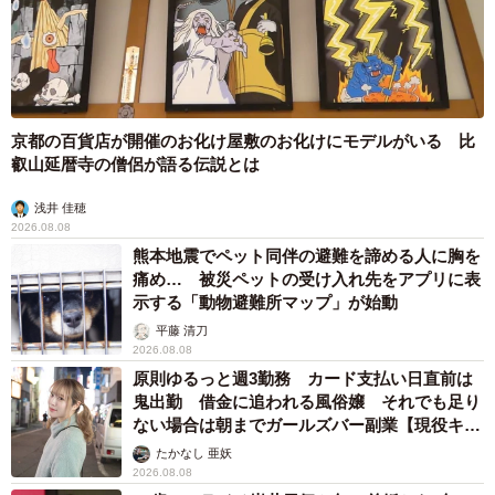
京都の百貨店が開催のお化け屋敷のお化けにモデルがいる 比
叡山延暦寺の僧侶が語る伝説とは
浅井 佳穂
2026.08.08
熊本地震でペット同伴の避難を諦める人に胸を
痛め… 被災ペットの受け入れ先をアプリに表
示する「動物避難所マップ」が始動
平藤 清刀
2026.08.08
原則ゆるっと週3勤務 カード支払い日直前は
鬼出勤 借金に追われる風俗嬢 それでも足り
ない場合は朝までガールズバー副業【現役キャ
ストに取材】
たかなし 亜妖
2026.08.08