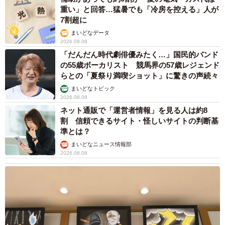
重い」と回答…猛暑でも「冷房を控える」人が
7割超に
まいどなデータ
2026.08.08
「だんだん時代劇俳優みたく…」国民的バンド
の55歳ボーカリスト 競馬界の57歳レジェンド
らとの「夏祭り満喫ショット」に驚きの声続々
まいどなトピック
2026.08.08
ネット通販で「運営者情報」を見る人は約8
割 信頼できるサイト・怪しいサイトの判断基
準とは？
まいどなニュース情報部
2026.08.08