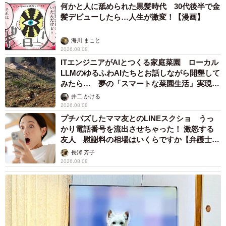
何かと人に舐められた黒髪時代 30代後半で金
髪デビューしたら…人生が激変！【漫画】
海川 まこと
2026.08.08
ITエンジニアがAIとつくる家庭菜園 ローカル
LLMのゆるふわAIたちとお話しながら開墾して
みたら… 夢の「スマートな菜園生活」実現な
るか
井二 かける
2026.08.08
プチバズしたママ友とのLINEスクショ うっ
かり電話番号を流出させちゃった！ 激怒する
友人 慰謝料の相場はいくらですか【弁護士が
解説】
長澤 芳子
2026.08.08