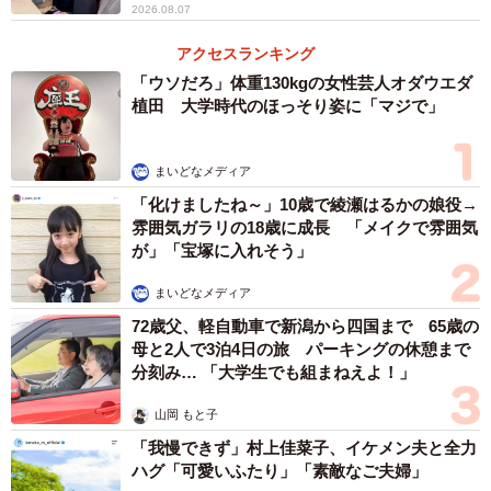
2026.08.07
アクセスランキング
「ウソだろ」体重130kgの女性芸人オダウエダ
植田 大学時代のほっそり姿に「マジで」
まいどなメディア
「化けましたね～」10歳で綾瀬はるかの娘役→
雰囲気ガラリの18歳に成長 「メイクで雰囲気
が」「宝塚に入れそう」
まいどなメディア
72歳父、軽自動車で新潟から四国まで 65歳の
母と2人で3泊4日の旅 パーキングの休憩まで
分刻み… 「大学生でも組まねえよ！」
山岡 もと子
「我慢できず」村上佳菜子、イケメン夫と全力
ハグ「可愛いふたり」「素敵なご夫婦」