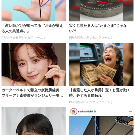
「占い師だけが知ってる〝お金が増え
宝くじ当たる人は“たまたま”じゃな
る人の共通点〟」
い?!
PR(合同会社デジタルファーム )
PR(合同会社デジタルファーム )
ガーターベルトで際立つ妖艶脚線美
【当選した人が暴露】宝くじ運が動く
フリーアナ森香澄がランジェリーモデ
時、必ずある前触れ
ルに ｢PE...
PR(合同会社デジタルファーム )