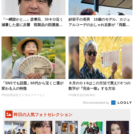
「一瞬誰かと…」彦摩呂、30キロ近く
紗栄子の長男 18歳のモデル、カジュ
減量した姿に反響 既製品の防護服が
アルコーデのおしゃれ近影が「両親の
着られると...
いいとこ取...
「SNSでも話題」60代から宝くじ運が
８月のロト6はこの方法で買え!!６つの
変わる人の特徴
数字が『完全一致』する方法
PR(合同会社デジタルファーム )
PR(株式会社MURA)
Recommended by
昨日の人気フォトセレクション