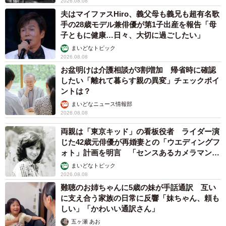
2026.08.08
夫はマイファスHiro、義父母も義兄も超有名歌
手の28歳モデル兼俳優が第1子出産を報告「母
子ともに健康…日々、大切に過ごしたい」
まいどなトピック
2026.08.08
お盆明けは介護相談が3割増加 帰省時に確認
したい「離れて暮らす親の異変」チェックポイ
ントは？
まいどなニュース情報部
2026.08.08
両親は「東京キッド」の看板役者 ライダー演
じた42歳元俳優が再婚妻との「ウエディングフ
ォト」計画を明言 「センスあるカメラマン求
む」
まいどなトピック
2026.08.08
難聴のお姉ちゃんに5歳の妹が手話通訳 互い
に支え合う家族の日常に反響「妹ちゃん、頼も
しい」「かわいい通訳さん」
五ヶ瀬 あお