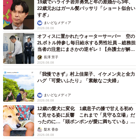
19歳でハライチ岩井勇気と年の差婚から3年、
22歳元おはガール髪バッサリ「ショート似合い
すぎ」
まいどなメディア
2026.08.08
オフィスに置かれたウォーターサーバー 空の
2Lボトル持参し毎日給水する男性社員→総務担
当者の注意にまさかの逆ギレ！【弁護士が解
説】
長澤 芳子
2026.08.08
「我慢できず」村上佳菜子、イケメン夫と全力
ハグ「可愛いふたり」「素敵なご夫婦」
まいどなメディア
2026.08.08
12歳の愛犬に変化 1歳息子の膝で甘える初め
て見せる姿に反響 これまで「見守る立場」だ
ったのに…「頭ポンポンが愛に満ちている」
「尊…」
梨木 香奈
2026.08.08