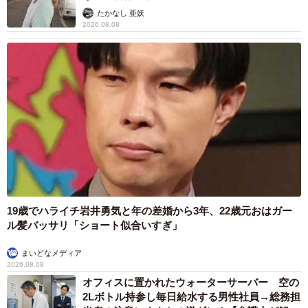
ストに取材】
たかなし 亜妖
2026.08.08
19歳でハライチ岩井勇気と年の差婚から3年、22歳元おはガー
ル髪バッサリ「ショート似合いすぎ」
まいどなメディア
2026.08.08
オフィスに置かれたウォーターサーバー 空の
2Lボトル持参し毎日給水する男性社員→総務担