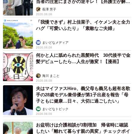
当者の注意にまさかの逆ギレ！【弁護士が解
説】
長澤 芳子
2026.08.08
「我慢できず」村上佳菜子、イケメン夫と全力
ハグ「可愛いふたり」「素敵なご夫婦」
まいどなメディア
2026.08.08
何かと人に舐められた黒髪時代 30代後半で金
髪デビューしたら…人生が激変！【漫画】
海川 まこと
2026.08.08
夫はマイファスHiro、義父母も義兄も超有名歌
手の28歳モデル兼俳優が第1子出産を報告「母
子ともに健康…日々、大切に過ごしたい」
まいどなトピック
2026.08.08
お盆明けは介護相談が3割増加 帰省時に確認
したい「離れて暮らす親の異変」チェックポイ