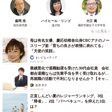
してＳＮＳ（会員制交流サイト）に投稿している。京都府
内では宇治田原町が保育所での事業に「体づくりデ茶レン
ジャー」と命名し、同志社女子大（京都府京田辺市）の学
森岡 浩
ハイヒール・リンゴ
大江 篤
生は昨年「茶れんじゃー」を結成して動画投稿サイトで発
姓氏研究家
漫才師
園田学園女子大学学長
信する。
もっと見る
母は有名女優、慶応幼稚舎出身CBCアナのノー
スリーブ姿「育ちの良さが表情に表れてる」
「天使の笑顔」
まいどなメディア
2026.08.09
業績悪化で退職勧奨を受けた30代会社員 会社
都合退職ならば失業手当を早く受け取れるが…
再就職の活動で不利になりませんか？【キャリ
アカウンセラーが解説】
長澤 芳子
2026.08.09
正直しんどい夏のレジャーランキング、3位
「帰省」、2位「バーベキュー」を抑えた1位
は？