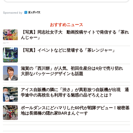
しくて戦隊ものをイメージした」と話し、授業では色で分
けたコスチュームを着る。市内の半数以上の学校に出向
Sponsored by
き、岩手県へも進出するなど活動範囲が広がりつつある。
おすすめニュース
【写真】同志社女子大 動画投稿サイトで発信する「茶れ
んじゃー」
【写真】イベントなどに登場する「茶レンジャー」
滋賀の「西川餅」が人気、初回生産分は4分で売り切れ
大胆なパッケージデザインも話題
アイス自販機の隣に「渋さ」が異彩放つ自販機が出現 通
学途中の高校生も利用する魅惑の品ぞろえとは？
ポールダンスにどハマリした60代が戦隊デビュー！秘密基
地は長堀橋の隠れ家BARまんぐーす