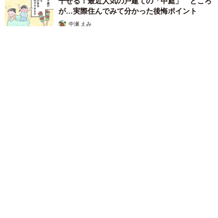
干せる！最近人気の戸建ての「中庭」 ところ
が…実際住んでみて分かった後悔ポイント
中瀬 えみ
2026.08.07
難聴のお姉ちゃんに5歳の妹が手話通訳 互いに支え合う家族の
日常に反響「妹ちゃん、頼もしい」「かわいい通訳さん」
五ヶ瀬 あお
2026.08.07
ラストライブ控えるT-BOLAN森友嵐士 にし