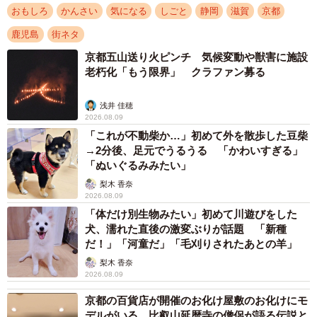
おもしろ
かんさい
気になる
しごと
静岡
滋賀
京都
鹿児島
街ネタ
2/5
京都五山送り火ピンチ 気候変動や獣害に施設
老朽化「もう限界」 クラファン募る
静岡・富士 富士市内の小学校で出前授業をする「お茶屋戦隊茶レンジ
ャー」（提供写真）
浅井 佳穂
鹿児島県志布志市の製茶会社は、農薬などに頼らない独
2026.08.09
「これが不動柴か…」初めて外を散歩した豆柴
自農法をアピールするため、害虫駆除や雑草除去などを担
→2分後、足元でうるうる 「かわいすぎる」
う５台の機械に「茶畑戦隊茶レンジャー」と名付けた。
「ぬいぐるみみたい」
「チャレンジ」の社風で、社長の遊び心も入った名前だ。
梨木 香奈
2026.08.09
担当者は「裏設定では、操縦する社員も茶レンジャー。や
「体だけ別生物みたい」初めて川遊びをした
る気につながっているのでは」と話し「他の茶レンジャー
犬、濡れた直後の激変ぶりが話題 「新種
が有名になってくれればこちらの宣伝になる」と前向き
だ！」「河童だ」「毛刈りされたあとの羊」
だ。
梨木 香奈
2026.08.09
京都文教大（京都府宇治市）の「宇治☆茶レンジャー」
京都の百貨店が開催のお化け屋敷のお化けにモ
は、結成して１２年目になる。地域連携プロジェクトとし
デルがいる 比叡山延暦寺の僧侶が語る伝説と