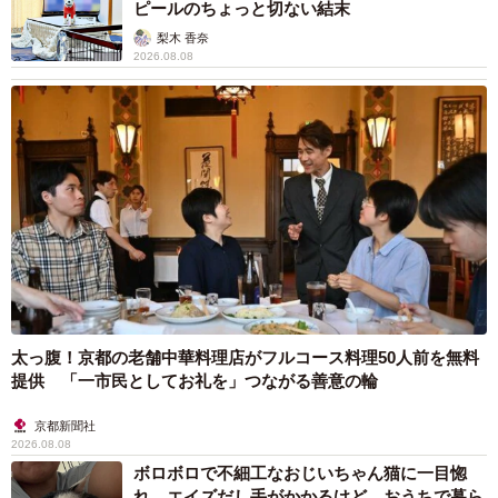
ピールのちょっと切ない結末
梨木 香奈
2026.08.08
太っ腹！京都の老舗中華料理店がフルコース料理50人前を無料
提供 「一市民としてお礼を」つながる善意の輪
京都新聞社
2026.08.08
ボロボロで不細工なおじいちゃん猫に一目惚
れ エイズだし手がかかるけど…おうちで暮ら