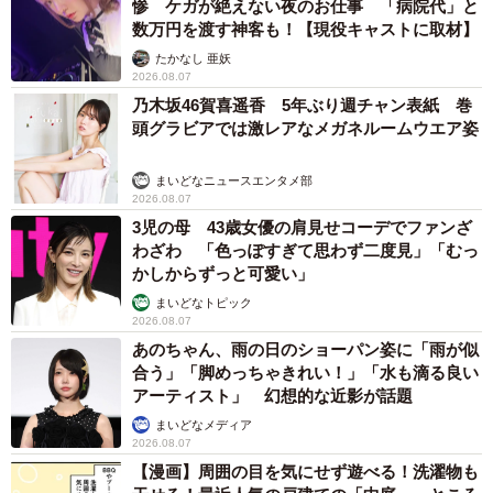
惨 ケガが絶えない夜のお仕事 「病院代」と
数万円を渡す神客も！【現役キャストに取材】
たかなし 亜妖
2026.08.07
乃木坂46賀喜遥香 5年ぶり週チャン表紙 巻
頭グラビアでは激レアなメガネルームウエア姿
まいどなニュースエンタメ部
2026.08.07
3児の母 43歳女優の肩見せコーデでファンざ
わざわ 「色っぽすぎて思わず二度見」「むっ
かしからずっと可愛い」
まいどなトピック
2026.08.07
あのちゃん、雨の日のショーパン姿に「雨が似
合う」「脚めっちゃきれい！」「水も滴る良い
アーティスト」 幻想的な近影が話題
まいどなメディア
2026.08.07
【漫画】周囲の目を気にせず遊べる！洗濯物も