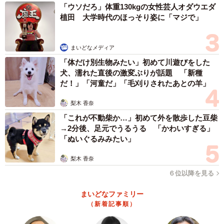
「ウソだろ」体重130kgの女性芸人オダウエダ
植田 大学時代のほっそり姿に「マジで」
まいどなメディア
3/5
「体だけ別生物みたい」初めて川遊びをした
京都文教大 スタンプラリーで地域を巡る「宇治☆茶レンジャー」（提
犬、濡れた直後の激変ぶりが話題 「新種
供写真）
だ！」「河童だ」「毛刈りされたあとの羊」
名称は初期メンバーの学生の発案だった。当時から担当
梨木 香奈
教員だった京都文教大の森正美副学長は「最初は『（名前
「これが不動柴か…」初めて外を散歩した豆柴
→2分後、足元でうるうる 「かわいすぎる」
が）ありきたりでは』とも思ったけれど、学生自身が一歩
「ぬいぐるみみたい」
踏み出したいという思いが込められていると感じた」と振
梨木 香奈
り返る。イベント期間中、学生が茶レンジャーとして現れ
るアイデアにもつながった。
６位以降を見る
まいどなファミリー
他にも滋賀県には滋賀県立大の学生が活動し、静岡県島
（新着記事順）
田市では中学生が考案した茶レンジャーがイベントに登場