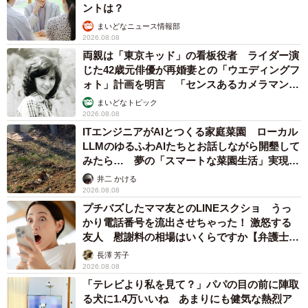
ントは？
まいどなニュース情報部
2026.08.08
両親は「東京キッド」の看板役者 ライダー演
じた42歳元俳優が再婚妻との「ウエディングフ
ォト」計画を明言 「センスあるカメラマン求
む」
まいどなトピック
2026.08.08
ITエンジニアがAIとつくる家庭菜園 ローカル
LLMのゆるふわAIたちとお話しながら開墾して
みたら… 夢の「スマートな菜園生活」実現な
るか
井二 かける
2026.08.08
プチバズしたママ友とのLINEスクショ うっ
かり電話番号を流出させちゃった！ 激怒する
友人 慰謝料の相場はいくらですか【弁護士が
解説】
長澤 芳子
2026.08.08
「テレビより私を見て？」パパの目の前に陣取
る犬に1.4万いいね あまりにも健気な熱烈ア