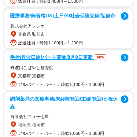
派遣社員：時給1,400円～1,500円
医療事務/無資格OK/土日休/社会保険完備/弘前市
株式会社アソシオ
青森県 弘前市
派遣社員：時給1,100円～1,200円
生産量でトップ争いをする静岡県や鹿児島県のほか、
「宇治茶」ブランドが観光資源でもある京都府内の茶産地
受付/丹波口駅/パート募集/8月9日更新
NEW
では、価格低下や生産農家の高齢化による産業衰退への危
丹波口こばやし整骨院
機感がある。「茶レンジャー」は、産業振興の取り組みの
京都府 京都市
一環として各地でそれぞれ独自に発案された。
アルバイト・パート：時給1,130円～1,300円
静岡県富士市では生産から販売まで行う茶農家らが集ま
調剤薬局の医療事務/未経験歓迎/主婦 歓迎/日祝休
み
り、「お茶屋戦隊茶レンジャー」を結成。急須で茶を入れ
る習慣を広めようと、小学校で煎茶の入れ方の出前授業を
有限会社ニュー七星
２０１３年から続ける。結成時のメンバーの山田典彦さん
福岡県 福岡市
（４４）は「覚えやすさと、子どもたちに身近に感じてほ
アルバイト・パート：時給1,060円～1,350円