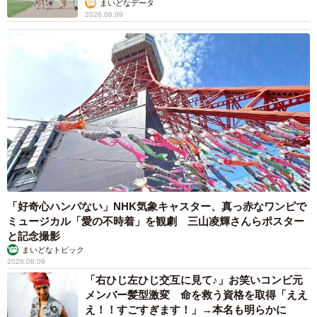
まいどなデータ
2026.08.09
4/5
静岡・島田 イベントなどに登場する「茶レンジャー」（ＳＮＳの投稿
写真）
「安易な駄じゃれでは」という声もあるが、シンプルで
覚えやすいおかげか、活動は各地で定着しつつある。宇治
市の茶レンジャーでは、元メンバーが昨年１０月にオープ
「好奇心ハンパない」NHK気象キャスター、真っ赤なワンピで
ンした観光施設で宇治茶の普及に尽力するなど各地で新た
ミュージカル「愛の不時着」を観劇 三山凌輝さんらポスター
な展開も見せる。
と記念撮影
まいどなトピック
2026.08.09
「右ひじ左ひじ交互に見て♪」お笑いコンビ元
メンバー髪型激変 命を救う資格を取得「ええ
え！！すごすぎます！」→本名も明らかに