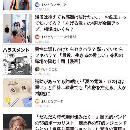
まいどなメディア
2026.08.09
帰省は控えても感謝は届けたい…「お盆玉」っ
て知ってる？「あげる派」の4割が金額アッ
プ、相場はいくら？
まいどなニュース情報部
2026.08.09
異性に話しかけたらセクハラ？ 黙っていたら
5/5
フキハラ？ 「最近、生きるの難しい」令和の
職場で悩む上司【漫画】
宇治市のまちづくりにも関わる森副学長は「（茶レンジ
海川 まこと
2026.08.09
ャーが）各地にあるとは知らなかった。イベントで茶レン
補助があっても約9割が「夏の電気・ガス代は
ジャーサミットとかいいかも」と連携も視野に入れる。
重い」と回答…猛暑でも「冷房を控える」人が
7割超に
まいどなデータ
2026.08.08
「だんだん時代劇俳優みたく…」国民的バンド
の55歳ボーカリスト 競馬界の57歳レジェンド
らとの「夏祭り満喫ショット」に驚きの声続々