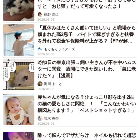
すと「おじ猫」だって可愛くなったよ！
鶴野 浩己
2026.08.08
「夏休みはたくさん働いてほしい」と職場から
頼まれた高2息子 バイトで稼ぎすぎると扶養
を外れて税金や保険料が上がる？【FPが解
説】
もくもくライターズ
2026.08.08
2泊3日の東京出張→飼い主さんが不在中ハムス
ターに異変 眉間にできた深いしわ、「急に老
けた？」【漫画】
海川 まこと
2026.08.08
赤ちゃんが気になる？ひょっこり顔を出す2匹
の猫の愛らしさに悶絶…！ 「こんなかわいい
構図あります？」「ベストショットすぎる！」
梨木 香奈
2026.08.08
酔って転んでアザだらけ ネイルも折れて超悲