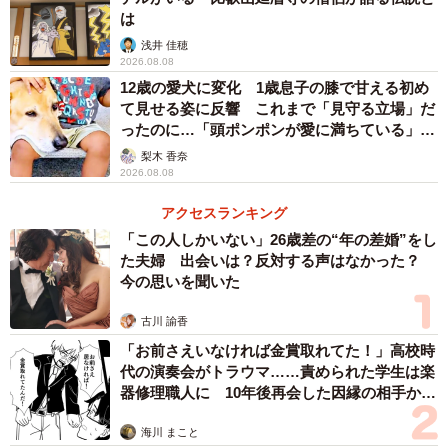
は
て学生がメンバーとなり、市内で茶を扱う店を巡るスタン
浅井 佳穂
プラリーや、動画での発信で盛り上げる。スタンプラリー
2026.08.08
は市外からの参加も増えて１万人規模にまで拡大し、同時
12歳の愛犬に変化 1歳息子の膝で甘える初め
に「宇治茶」は観光資源として成長してきた。
て見せる姿に反響 これまで「見守る立場」だ
ったのに…「頭ポンポンが愛に満ちている」
「尊…」
梨木 香奈
2026.08.08
アクセスランキング
「この人しかいない」26歳差の“年の差婚”をし
た夫婦 出会いは？反対する声はなかった？
今の思いを聞いた
古川 諭香
「お前さえいなければ金賞取れてた！」高校時
代の演奏会がトラウマ……責められた学生は楽
器修理職人に 10年後再会した因縁の相手から
思わぬ申し出【漫画】
海川 まこと