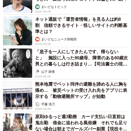
まいどなトピック
2026.08.08
ネット通販で「運営者情報」を見る人は約8
割 信頼できるサイト・怪しいサイトの判断基
準とは？
まいどなニュース情報部
2026.08.08
「息子を一人にしてきたんです、帰らない
と」 施設に入った90歳母、障害のある60歳次
男との暮らしは行き詰まり…【司法書士の現場
から】
山下 静香
2026.08.08
熊本地震でペット同伴の避難を諦める人に胸を
痛め… 被災ペットの受け入れ先をアプリに表
示する「動物避難所マップ」が始動
平藤 清刀
2026.08.08
原則ゆるっと週3勤務 カード支払い日直前は
鬼出勤 借金に追われる風俗嬢 それでも足り
ない場合は朝までガールズバー副業【現役キャ