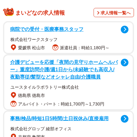
それはずばり「椅子の下」。デスク用の椅子によくついて
まいどなの求人情報
求人情報一覧へ
いる、高さを調節するレバーのところです。さらにしぶち
ょーさんは、そこにティッシュを取り付けるケースも作
病院での受付・医療事務スタッフ
成。ツイッターでは「売れる！」「良いアイデア。椅子の
株式会社ワークスタッフ
下ってデッドスペースなんだよね」「花粉症ガチ勢なので
愛媛県 松山市
派遣社員：時給1,180円～
これ真似てみたい」と反響があがりました。確かにこれか
らの時期、花粉症の人は特に重宝しそう。
介護デビューを応援「夜間の見守りホームヘルパ
ー」重度訪問介護/週1日から/未経験でも高収入/
夜勤専従/髪型などオシャレ自由/介護職員
「普段は機械メーカーで、機械の開発・設計の仕事をして
います。あまり一般的に馴染みがないですが、『工作機
ユースタイルラボラトリー株式会社
械』と呼ばれる産業機械を作っています」といい、モノづ
徳島県 徳島市
くりの第一線にいらっしゃるしぶちょーさんに、ツイート
アルバイト・パート：時給1,700円～1,730円
の経緯を聞きました。
事務/検品/時短1日5時間/土日祝休み/直接雇用
ティッシュをどこに置くべきか？
株式会社グロップ 綾部オフィス