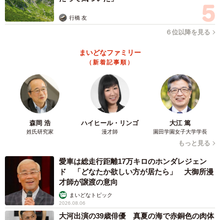
きたらできている感じです」
行橋 友
６位以降を見る
まいどなファミリー
（新着記事順）
森岡 浩
ハイヒール・リンゴ
大江 篤
姓氏研究家
漫才師
園田学園女子大学学長
もっと見る
愛車は総走行距離17万キロのホンダレジェン
ド 「どなたか欲しい方が居たら」 大御所漫
才師が譲渡の意向
まいどなトピック
2026.08.06
大河出演の39歳俳優 真夏の海で赤銅色の肉体