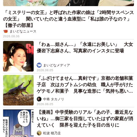
「ミステリーの女王」と呼ばれた作家の娘は「2時間サスペンス
の女王」 聞いていたのと違う血液型に「私は誰の子なの？」
【徹子の部屋】
まいどなニュース
2026.08.06
「わぁ…姐さん…」「永遠にお美しい」 大女
優岩下志麻さん、写真家のインスタに登場
まいどなメディア
2026.08.05
「ふざけてません…真剣です」京都の老舗和菓
子店 次はカブトムシの幼虫 職人が手がけた
ゲテモノ和菓子 見事な造形に「気持ち悪いく
らいリアル」
中将 タカノリ
2026.08.05
【漫画】中学受験のリアル「あの子、最近見な
いね」…御三家を目指していたはずの家庭が消
えていく 限界を迎えた子を目の当りに
松波 穂乃圭