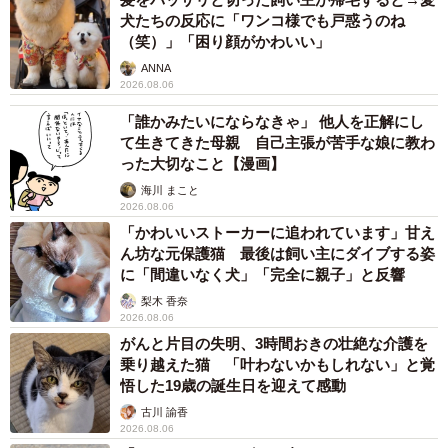
技術ブログを運営しています。そこでは、ものづくり技術
犬たちの反応に「ワンコ様でも戸惑うのね
の解説や仕事での体験談、また3Dプリンタを始めとする
（笑）」「困り顔がかわいい」
DIYの記事を書いて、『ものづくりの楽しさを多くの人に知
ANNA
2026.08.06
ってもらう』ための発信を行っています。Twitterでも毎日
朝と夕方にものづくり関連の情報発信を行っています」と
「誰かみたいにならなきゃ」 他人を正解にし
て生きてきた母親 自己主張が苦手な娘に教わ
いうしぶちょーさんのブログ
った大切なこと【漫画】
海川 まこと
しぶちょー技術研究所：https://sibucho-laboratory.com/
2026.08.06
「かわいいストーカーに追われています」甘え
ん坊な元保護猫 最後は飼い主にダイブする姿
に「間違いなく犬」「完全に親子」と反響
梨木 香奈
2026.08.06
がんと片目の失明、3時間おきの壮絶な介護を
乗り越えた猫 「叶わないかもしれない」と覚
悟した19歳の誕生日を迎えて感動
古川 諭香
2026.08.06