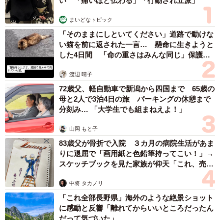
い 「痛いほど伝わる」「行動され立派」
まいどなトピック
「そのままにしといてください」道路で動けな
い猫を前に返された一言… 懸命に生きようと
した4日間 「命の重さはみんな同じ」保護団
体代表の訴え
渡辺 晴子
2/4
72歳父、軽自動車で新潟から四国まで 65歳の
ティッシュケースの3Dモデル。思いついてからここまで約30分とのこ
母と2人で3泊4日の旅 パーキングの休憩まで
と。（画像提供：しぶちょーさん）
分刻み… 「大学生でも組まねえよ！」
山岡 もと子
ーーどれくらい時間がかかったんですか?
83歳父が骨折で入院 ３カ月の病院生活があま
りに退屈で「画用紙と色鉛筆持ってこい！」→
「思い付いてからティッシュケースの3Dモデル（コンピュ
スケッチブックを見た家族が仰天「これ、売れ
ータで作る3Dのデータ）を作成するまでは30分程でした。
ますよ…」
ただ、3Dプリンタで実際のモノを印刷には12時間程かかり
中将 タカノリ
ました。長く感じますが、印刷自体はスイッチを押して待
「これ全部長野県」海外のような絶景ショット
に感動と反響「離れてからいいところだったん
つだけなので、仕事に行く前にスイッチを押して、帰って
だって気づいた」