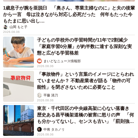
1歳息子が腕を亜脱臼 「奥さん、専業主婦なのに」と夫の後輩
から一言 母は泣きながら対応し必死だった 何年もたった今
もたまに思い出し…
山岡 もと子
2026.08.06
子どもの学校外の学習時間が11年で2割減少
「家庭学習0分層」が約半数に達する深刻な実
態と広がる学習格差
まいどなニュース情報部
2026.08.06
「事故物件」という言葉のイメージにとらわれ
ていませんか？ 不動産業者が語る「物件の可
能性」を閉ざさないために必要なこと
平藤 清刀
2026.08.06
東京・千代田区の中央線高架に心ない落書き
歴史ある昌平橋架道橋の被害に怒りの声 「何
も分かってないし、センスも古い」「罰則強化
して」
中将 タカノリ
2026.08.06