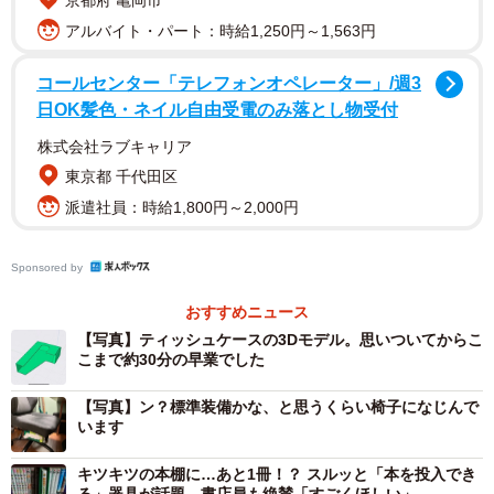
京都府 亀岡市
人類が永らく探し求めたその"答え"に今日、辿り着いた。そ
アルバイト・パート：時給1,250円～1,563円
う・・・
コールセンター「テレフォンオペレーター」/週3
日OK髪色・ネイル自由受電のみ落とし物受付
『椅子の下』である。
株式会社ラブキャリア
東京都 千代田区
閃いてから直ぐモデリングして3Dプリンタで形にしてみた
派遣社員：時給1,800円～2,000円
けど、思った通り"超便利"だった。
Sponsored by
場所は取らずに、直ぐ取れる。手前味噌ながら、神配置だ
わ、コレ！！
pic.twitter.com/uYX46TIRsL
おすすめニュース
【写真】ティッシュケースの3Dモデル。思いついてからこ
こまで約30分の早業でした
— しぶちょー (@sibucho_labo)
March 15, 2022
神がかり的配置。使い心地は最高
【写真】ン？標準装備かな、と思うくらい椅子になじんで
います
ーー画期的な場所と発明品です。ケースを作った経緯を教
えてください。
キツキツの本棚に…あと1冊！？ スルッと「本を投入でき