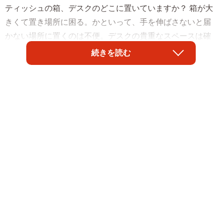
ティッシュの箱、デスクのどこに置いていますか？ 箱が大
きくて置き場所に困る。かといって、手を伸ばさないと届
かない場所に置くのは不便。デスクの貴重なスペースは確
保したいし…。しかし、その問題はもう解決。ツイッター
続きを読む
でしぶちょーさん（@sibucho_labo）が画期的な置き場所
を投稿しました。