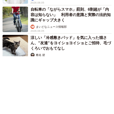
2026.08.05
自転車の「ながらスマホ」罰則、6割超が「内
容は知らない」 利用者の意識と実際の法的知
識にギャップ大きく
まいどなニュース情報部
2026.08.05
涼しい「冷感敷きパッド」を気に入った猫さ
ん、”友達”をヨイショヨイショとご招待、毛づ
くろいでおもてなし
椎名 碧
2026.08.05