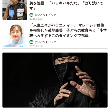
美を連投 「バッキバキだな」「ばり渋いで
す」
まいどなトピック
2026.08.06
「人生こそがバラエティー」 マレーシア移住
を報告した菊地亜美 子どもの教育考え「小学
校へ入学するこのタイミングで挑戦」
3/4
まいどなトピック
体を傾けたり、物を動かさなくても取れます。これはストレスフリー
2026.08.06
（画像提供：しぶちょーさん）
ーーツイッターでどんな声がありましたか?
「マグネットを用いてくっつけている人が多くて、感心し
ました。わざわざ3Dプリンタでケースを作らなくても、マ
グネットをシールか何かでティッシュケースと椅子に貼っ
てしまえば固定できそうですよね。目から鱗でしたね」
◇ ◇