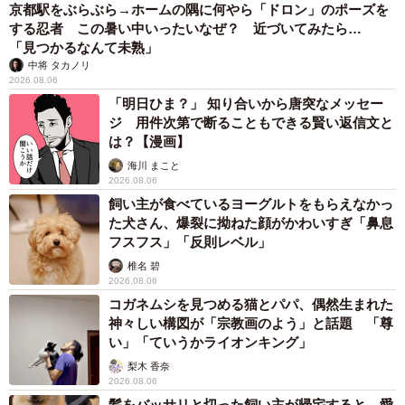
京都駅をぶらぶら→ホームの隅に何やら「ドロン」のポーズを
する忍者 この暑い中いったいなぜ？ 近づいてみたら…
かゆいところに手が届く発明品、商品化の可能性は？と投
「見つかるなんて未熟」
げかけると、「その予定は特にありません。もっと多くの
中将 タカノリ
2026.08.06
人が簡単に自作できるように改良を重ねていきたいと思っ
「明日ひま？」 知り合いから唐突なメッセー
ています。商品というよりは、ものづくりの楽しさを多く
ジ 用件次第で断ることもできる賢い返信文と
の人が知る機会を作っていきたいですね」としぶちょーさ
は？【漫画】
ん。
海川 まこと
2026.08.06
飼い主が食べているヨーグルトをもらえなかっ
ツイッターでも技術系の投稿から、奥さんの要望に応えて
た犬さん、爆裂に拗ねた顔がかわいすぎ「鼻息
作ったという発明品などを発信しているしぶちょーさん
フスフス」「反則レベル」
は、「専門家でない人にこそ、ものづくりの面白さを知っ
椎名 碧
2026.08.06
てもらって、日本のものづくりをもっと盛り上げていけた
コガネムシを見つめる猫とパパ、偶然生まれた
らと思っています！！」と熱い思いを語ってくれました。
神々しい構図が「宗教画のよう」と話題 「尊
今後も画期的なアイテムを期待しております！
い」「ていうかライオンキング」
梨木 香奈
2026.08.06
「個人的な活動として、【しぶちょー技術研究所】という
髪をバッサリと切った飼い主が帰宅すると→愛