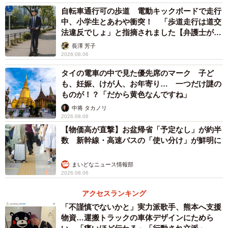
自転車通行可の歩道 電動キックボードで走行
求めていた配置でした」
中、小学生とあわや衝突！ 「歩道走行は道交
法違反でしょ」と指摘されました【弁護士が解
ーー灯台下暗しですね。その後、使い心地はいかがです
説】
長澤 芳子
か。
2026.08.06
タイの電車の中で見た優先席のマーク 子ど
「手前味噌ですが、神がかり的配置です。使い心地は最高
も、妊娠、けが人、お年寄り… 一つだけ謎の
ですね。逆に椅子の下にティッシュがないとイライラする
ものが！？「だから黄色なんですね」
レベルです（笑）。会社の椅子にもつけたいんですが、椅
中将 タカノリ
2026.08.06
子の形が違うと全く使えないので、もっと汎用的にどんな
【物価高が直撃】お盆帰省「予定なし」が約半
椅子にでも使えるような形状にできないかと考えている最
数 新幹線・高速バスの「使い分け」が鮮明に
中です」
まいどなニュース情報部
2026.08.06
アクセスランキング
「不謹慎でないかと」実力派歌手、熊本へ支援
物資…運搬トラックの車体デザインにためら