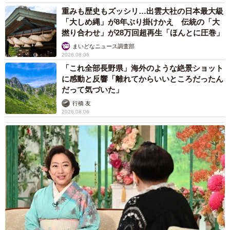
重みも歴史もズッシリ…出雲大社の日本最大級
「大しめ縄」が8年ぶり掛けかえ 伝統の「大
撚り合わせ」が28万回超再生「ほんとに圧巻」
まいどなニュース調査部
2026.08.06
「これ全部長野県」海外のような絶景ショット
に感動と反響「離れてからいいところだったん
だって気づいた」
行橋 友
2026.08.06