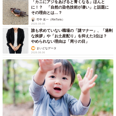
「カニにアジをあげると青くなる」ほんと
に！？ 「自然の染色技術が凄い」と話題に
その理由とは…？
竹中 友一（RinToris）
2026.08.06
誰も求めていない職場の「謎マナー」、「過剰
な挨拶」や「お土産配り」を抑えた1位は？
やめられない理由は「周りの目」
まいどなデータ
2026.08.06