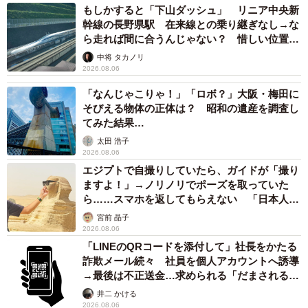
もしかすると「下山ダッシュ」 リニア中央新
幹線の長野県駅 在来線との乗り継ぎなし→な
ら走れば間に合うんじゃない？ 惜しい位置関
係が反響
中将 タカノリ
2026.08.06
「なんじゃこりゃ！」「ロボ？」大阪・梅田に
そびえる物体の正体は？ 昭和の遺産を調査し
てみた結果…
太田 浩子
2026.08.06
エジプトで自撮りしていたら、ガイドが「撮り
ますよ！」→ノリノリでポーズを取っていた
ら……スマホを返してもらえない 「日本人は
カモ代表かも」「私は6時間で3万円払った」
宮前 晶子
2026.08.06
「LINEのQRコードを添付して」社長をかたる
詐欺メール続々 社員を個人アカウントへ誘導
→最後は不正送金…求められる「だまされる前
提」の対策
井二 かける
2026.08.06