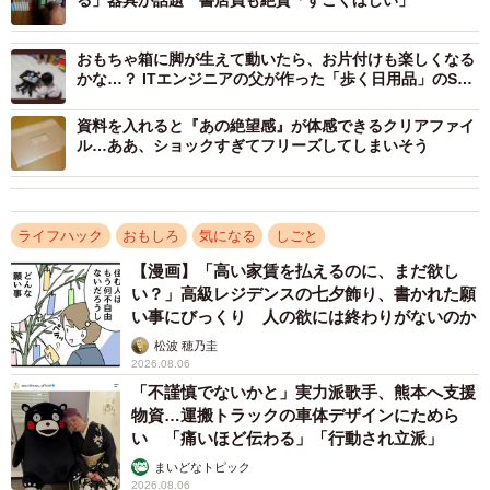
る」器具が話題 書店員も絶賛「すごくほしい」
「昨年、家を建てまして、自分の書斎があるのですが、現
おもちゃ箱に脚が生えて動いたら、お片付けも楽しくなる
在できる限り『快適な書斎』を作ろうと奮闘しています。
かな…？ ITエンジニアの父が作った「歩く日用品」のSF
2.5畳程度の大きさなので非常に狭くて、スペースがとても
感がすごいぞ
資料を入れると『あの絶望感』が体感できるクリアファイ
貴重です。ティッシュ箱をデスクにおくスペースすら惜し
ル…ああ、ショックすぎてフリーズしてしまいそう
い程です（笑）。でも『ティッシュ置かないのは不便だし
なぁ…』と色々と悩んだ挙句、ふと椅子の下に空きスペー
スを発見しました。ここならいけるかも！と思い、実際に
ライフハック
おもしろ
気になる
しごと
ケースを自作して試してたところ、思った以上に良く出来
【漫画】「高い家賃を払えるのに、まだ欲し
た…というのが経緯です」
い？」高級レジデンスの七夕飾り、書かれた願
い事にびっくり 人の欲には終わりがないのか
ーーほかに候補の場所はありましたか?
松波 穂乃圭
2026.08.06
「不謹慎でないかと」実力派歌手、熊本へ支援
「椅子の背面や机の下、天井から吊り下げてみる…など
物資…運搬トラックの車体デザインにためら
色々検討しましたが、如何せん書斎が狭いので、移動する
い 「痛いほど伝わる」「行動され立派」
たびに身体とぶつかってしまうんですよね。その点、椅子
まいどなトピック
の下はどんなに動いてもぶつかりようがないので、まさに
2026.08.06