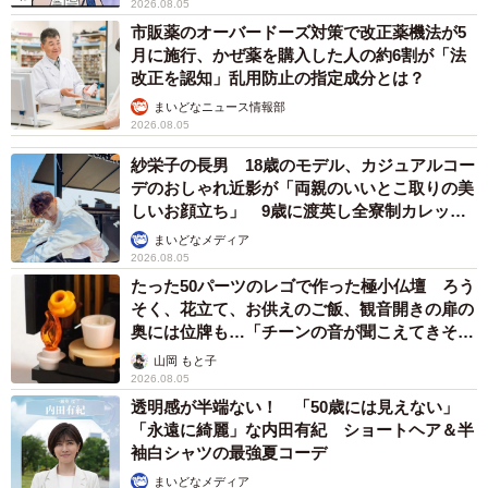
2026.08.05
市販薬のオーバードーズ対策で改正薬機法が5
月に施行、かぜ薬を購入した人の約6割が「法
改正を認知」乱用防止の指定成分とは？
まいどなニュース情報部
2026.08.05
紗栄子の長男 18歳のモデル、カジュアルコー
デのおしゃれ近影が「両親のいいとこ取りの美
しいお顔立ち」 9歳に渡英し全寮制カレッジ
で学ぶ
まいどなメディア
2026.08.05
たった50パーツのレゴで作った極小仏壇 ろう
そく、花立て、お供えのご飯、観音開きの扉の
奥には位牌も…「チーンの音が聞こえてきそ
う」
山岡 もと子
2026.08.05
透明感が半端ない！ 「50歳には見えない」
「永遠に綺麗」な内田有紀 ショートヘア＆半
袖白シャツの最強夏コーデ
まいどなメディア