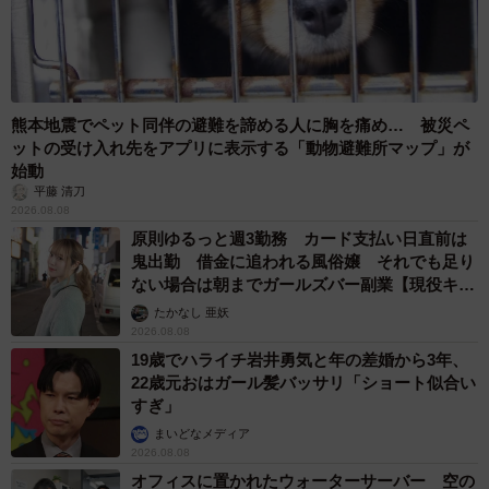
熊本地震でペット同伴の避難を諦める人に胸を痛め… 被災ペ
ットの受け入れ先をアプリに表示する「動物避難所マップ」が
始動
平藤 清刀
2026.08.08
原則ゆるっと週3勤務 カード支払い日直前は
鬼出勤 借金に追われる風俗嬢 それでも足り
ない場合は朝までガールズバー副業【現役キャ
ストに取材】
たかなし 亜妖
2026.08.08
19歳でハライチ岩井勇気と年の差婚から3年、
22歳元おはガール髪バッサリ「ショート似合い
すぎ」
まいどなメディア
2026.08.08
オフィスに置かれたウォーターサーバー 空の