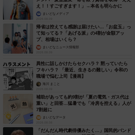
え！！すごすぎます！」→本名も明らかに
まいどなメディア
2026.08.09
帰省は控えても感謝は届けたい…「お盆玉」っ
て知ってる？「あげる派」の4割が金額アッ
プ、相場はいくら？
まいどなニュース情報部
2026.08.09
異性に話しかけたらセクハラ？ 黙っていたら
フキハラ？ 「最近、生きるの難しい」令和の
職場で悩む上司【漫画】
海川 まこと
2026.08.09
補助があっても約9割が「夏の電気・ガス代は
重い」と回答…猛暑でも「冷房を控える」人が
7割超に
まいどなデータ
2026.08.08
「だんだん時代劇俳優みたく…」国民的バンド