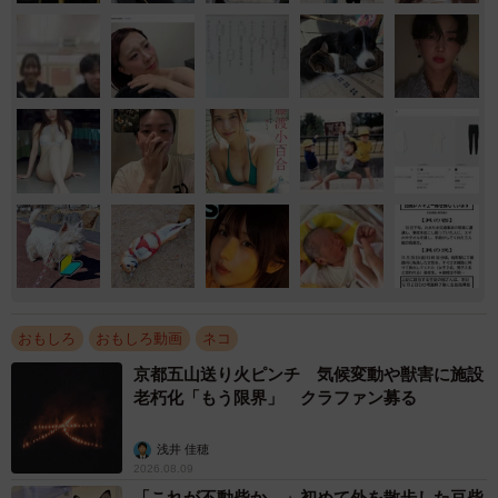
おもしろ
おもしろ動画
ネコ
京都五山送り火ピンチ 気候変動や獣害に施設
老朽化「もう限界」 クラファン募る
浅井 佳穂
2026.08.09
「これが不動柴か…」初めて外を散歩した豆柴