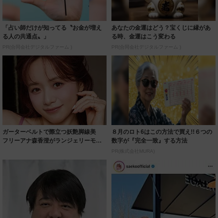
「占い師だけが知ってる〝お金が増え
あなたの金運はどう？宝くじに縁があ
る人の共通点〟」
る時、金運はこう変わる
PR(合同会社デジタルファーム )
PR(合同会社デジタルファーム )
ガーターベルトで際立つ妖艶脚線美
８月のロト6はこの方法で買え!!６つの
フリーアナ森香澄がランジェリーモデ
数字が『完全一致』する方法
ルに ｢PE...
PR(株式会社MURA)