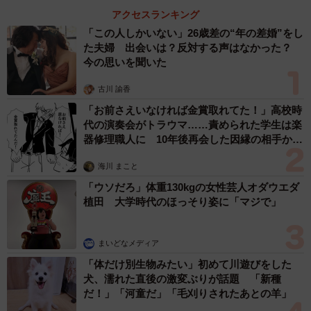
アクセスランキング
「この人しかいない」26歳差の“年の差婚”をし
た夫婦 出会いは？反対する声はなかった？
今の思いを聞いた
古川 諭香
「お前さえいなければ金賞取れてた！」高校時
代の演奏会がトラウマ……責められた学生は楽
器修理職人に 10年後再会した因縁の相手から
思わぬ申し出【漫画】
海川 まこと
「ウソだろ」体重130kgの女性芸人オダウエダ
植田 大学時代のほっそり姿に「マジで」
まいどなメディア
「体だけ別生物みたい」初めて川遊びをした
犬、濡れた直後の激変ぶりが話題 「新種
だ！」「河童だ」「毛刈りされたあとの羊」