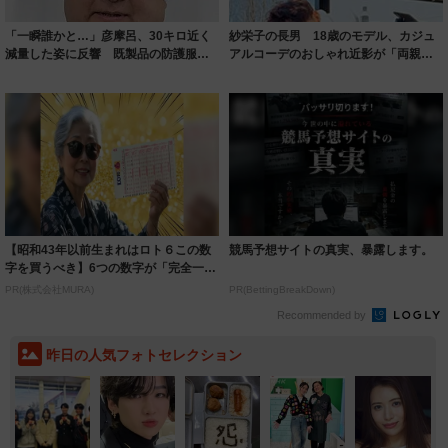
「一瞬誰かと…」彦摩呂、30キロ近く
紗栄子の長男 18歳のモデル、カジュ
減量した姿に反響 既製品の防護服が
アルコーデのおしゃれ近影が「両親の
着られると...
いいとこ取...
【昭和43年以前生まれはロト６この数
競馬予想サイトの真実、暴露します。
字を買うべき】6つの数字が「完全一
致」する方...
PR(株式会社MURA)
PR(BettingBreakDown)
Recommended by
昨日の人気フォトセレクション