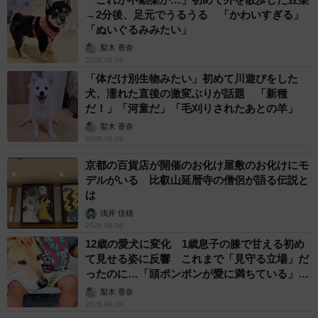
→2分後、足元でうるうる 「かわいすぎる」
「ぬいぐるみみたい」
梨木 香奈
2026.08.09
「体だけ別生物みたい」初めて川遊びをした
犬、濡れた直後の激変ぶりが話題 「新種
だ！」「河童だ」「毛刈りされたあとの羊」
梨木 香奈
2026.08.09
京都の百貨店が開催のお化け屋敷のお化けにモ
デルがいる 比叡山延暦寺の僧侶が語る伝説と
は
浅井 佳穂
2026.08.08
12歳の愛犬に変化 1歳息子の膝で甘える初め
て見せる姿に反響 これまで「見守る立場」だ
ったのに…「頭ポンポンが愛に満ちている」
「尊…」
梨木 香奈
2026.08.08