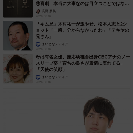
悲喜劇 本当に大事なのは目立つことではな
く…
高野 朋美
2026.08.09
「キム兄」木村祐一が激やせ、松本人志と2シ
ョット「一瞬、分からなかったわ」「テキヤの
兄さん」
まいどなメディア
2026.08.09
母は有名女優、慶応幼稚舎出身CBCアナのノー
スリーブ姿「育ちの良さが表情に表れてる」
「天使の笑顔」
まいどなメディア
2026.08.09