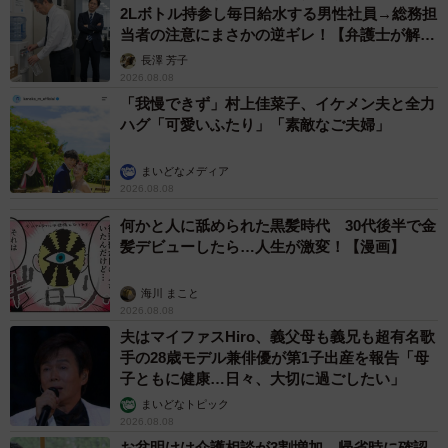
2Lボトル持参し毎日給水する男性社員→総務担
当者の注意にまさかの逆ギレ！【弁護士が解
説】
長澤 芳子
2026.08.08
「我慢できず」村上佳菜子、イケメン夫と全力
ハグ「可愛いふたり」「素敵なご夫婦」
まいどなメディア
2026.08.08
何かと人に舐められた黒髪時代 30代後半で金
髪デビューしたら…人生が激変！【漫画】
海川 まこと
2026.08.08
夫はマイファスHiro、義父母も義兄も超有名歌
手の28歳モデル兼俳優が第1子出産を報告「母
子ともに健康…日々、大切に過ごしたい」
まいどなトピック
2026.08.08
お盆明けは介護相談が3割増加 帰省時に確認