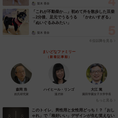
梨木 香奈
「これが不動柴か…」初めて外を散歩した豆柴
→2分後、足元でうるうる 「かわいすぎる」
「ぬいぐるみみたい」
梨木 香奈
６位以降を見る
まいどなファミリー
（新着記事順）
森岡 浩
ハイヒール・リンゴ
大江 篤
姓氏研究家
漫才師
園田学園女子大学学長
もっと見る
このトイレ、男性用と女性用どっち！？「おし
ゃれ」で「格好いい」デザインが生む笑えない