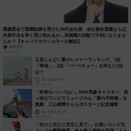
業績悪化で退職勧奨を受けた30代会社員 会社都合退職ならば
失業手当を早く受け取れるが…再就職の活動で不利になりませ
んか？【キャリアカウンセラーが解説】
長澤 芳子
2026.08.09
正直しんどい夏のレジャーランキング、3位
「帰省」、2位「バーベキュー」を抑えた1位
は？
まいどなデータ
2026.08.09
「好奇心ハンパない」NHK気象キャスター、真
っ赤なワンピでミュージカル「愛の不時着」を
観劇 三山凌輝さんらポスターと記念撮影
まいどなトピック
2026.08.09
「右ひじ左ひじ交互に見て♪」お笑いコンビ元
メンバー髪型激変 命を救う資格を取得「ええ