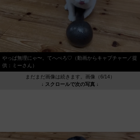
やっぱ無理にゃ〜。てへぺろ♡（動画からキャプチャー／提
供：ミーさん）
まだまだ画像は続きます。画像（6/14）
↓ スクロールで次の写真 ↓