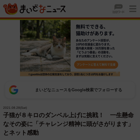
まいどなニュースをGoogle検索でフォローする
2021.08.28(Sat)
子猫が８キロのダンベル上げに挑戦！ 一生懸命
なその姿に「チャレンジ精神に頭がさがります」
とネット感動