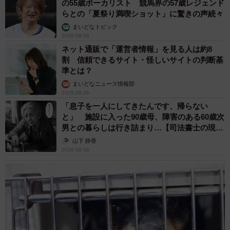
の55歳ボーカリスト 競馬界の57歳レジェンド
らとの「夏祭り満喫ショット」に驚きの声続々
まいどなトピック
2026.08.08
ネット通販で「運営者情報」を見る人は約8
割 信頼できるサイト・怪しいサイトの判断基
準とは？
まいどなニュース情報部
2026.08.08
「息子を一人にしてきたんです、帰らない
と」 施設に入った90歳母、障害のある60歳次
男との暮らしは行き詰まり…【司法書士の現場
から】
山下 静香
2026.08.08