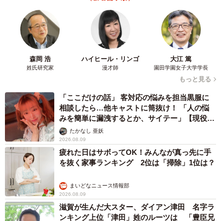
NHK大阪の朝の顔…気象キャスター、真っ赤な
ワンピで「愛の不時着」観劇 三山凌輝さんら
ポスターと記念撮影
まいどなトピック
2026.08.09
「右ひじ左ひじ交互に見て♪」お笑いコンビ元
メンバー髪型激変 命を救う資格を取得「ええ
え！！すごすぎます！」→本名も明らかに
まいどなメディア
2026.08.09
帰省は控えても感謝は届けたい…「お盆玉」っ
て知ってる？「あげる派」の4割が金額アッ
プ、相場はいくら？
まいどなニュース情報部
2026.08.09
異性に話しかけたらセクハラ？ 黙っていたら
フキハラ？ 「最近、生きるの難しい」令和の
職場で悩む上司【漫画】
海川 まこと
2026.08.09