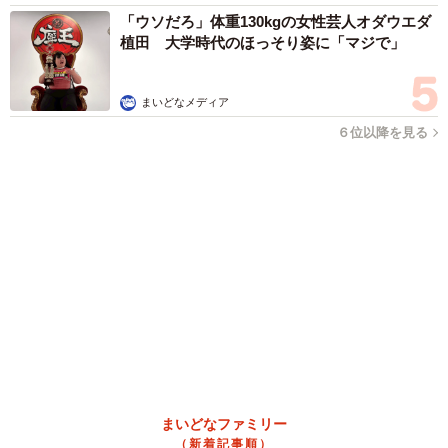
このトイレ、男性用と女性用どっち！？「おしゃれ」で「格好
いい」デザインが生む笑えない悲喜劇 本当に大事なのは目立
つことではなく…
高野 朋美
2026.08.09
業績悪化で退職勧奨を受けた30代会社員 会社
都合退職ならば失業手当を早く受け取れるが…
再就職の活動で不利になりませんか？【キャリ
アカウンセラーが解説】
長澤 芳子
2026.08.09
正直しんどい夏のレジャーランキング、3位
「帰省」、2位「バーベキュー」を抑えた1位
は？
まいどなデータ
2026.08.09