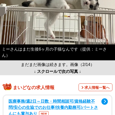
ミーさんはまだ生後6ヶ月の子猫なんです（提供：ミーさ
ん）
まだまだ画像は続きます。画像（2/14）
↓ スクロールで次の写真 ↓
まいどなの求人情報
求人情報一覧へ
医療事務/週2日～日数・時間相談可/資格経験不
問/安心の生協でのお仕事!扶養内勤務可/パートさ
んにも賞与あり
NEW