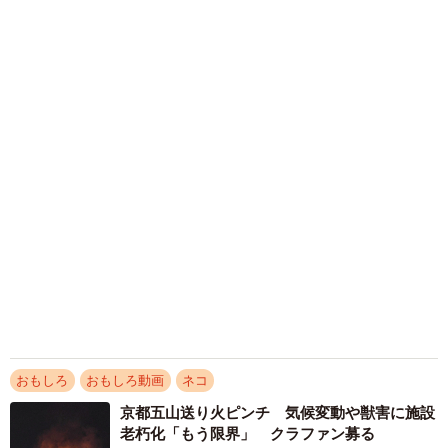
「これが不動柴か…」初めて外を散歩した豆柴
→2分後、足元でうるうる 「かわいすぎる」
「ぬいぐるみみたい」
梨木 香奈
2026.08.09
「体だけ別生物みたい」初めて川遊びをした
犬、濡れた直後の激変ぶりが話題 「新種
だ！」「河童だ」「毛刈りされたあとの羊」
梨木 香奈
2026.08.09
京都の百貨店が開催のお化け屋敷のお化けにモ
デルがいる 比叡山延暦寺の僧侶が語る伝説と
は
浅井 佳穂
2026.08.08
12歳の愛犬に変化 1歳息子の膝で甘える初め
て見せる姿に反響 これまで「見守る立場」だ
ったのに…「頭ポンポンが愛に満ちている」
「尊…」
梨木 香奈