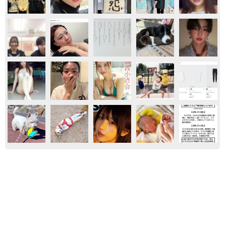
おもしろ
おもしろ動画
ネコ
京都五山送り火ピンチ 気候変動や獣害に施設
老朽化「もう限界」 クラファン募る
浅井 佳穂
2026.08.09