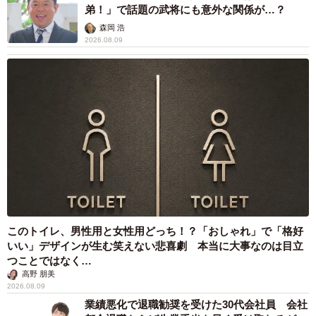
補助があっても約9割が「夏の電気・ガス代は
重い」と回答…猛暑でも「冷房を控える」人が
7割超に
まいどなデータ
2026.08.08
「だんだん時代劇俳優みたく…」国民的バンド
の55歳ボーカリスト 競馬界の57歳レジェンド
らとの「夏祭り満喫ショット」に驚きの声続々
まいどなトピック
2026.08.08
ネット通販で「運営者情報」を見る人は約8
割 信頼できるサイト・怪しいサイトの判断基
準とは？
まいどなニュース情報部
2026.08.08