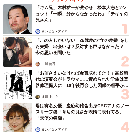
相談したら…他キャストに筒抜け！ 「人の悩
みを簡単に漏洩するとか、サイテー」【現役キ
ャストに取材】
たかなし 亜妖
2026.08.09
疲れた日はサボってOK！みんなが真っ先に手
を抜く家事ランキング 2位は「掃除」1位は？
まいどなニュース情報部
2026.08.09
滋賀が生んだ大スター、ダイアン津田 名字ラ
ンキング上位「津田」姓のルーツは 「豊臣兄
弟！」で話題の武将にも意外な関係が…？
森岡 浩
2026.08.09