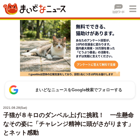
まいどなニュースをGoogle検索でフォローする
2021.08.28(Sat)
子猫が８キロのダンベル上げに挑戦！ 一生懸命
なその姿に「チャレンジ精神に頭がさがります」
とネット感動