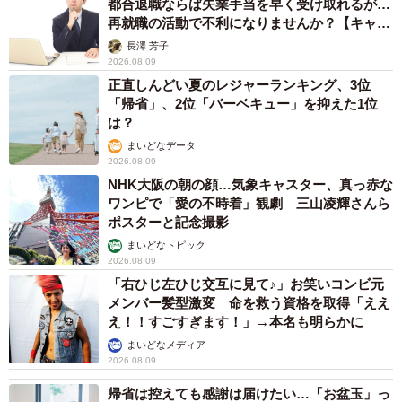
「息子を一人にしてきたんです、帰らないと」 施設に入った
90歳母、障害のある60歳次男との暮らしは行き詰まり…【司法
書士の現場から】
山下 静香
2026.08.08
「ウソだろ」体重130kgの女性芸人オダウエダ
植田 大学時代のほっそり姿に「マジで」
まいどなメディア
2026.08.08
熊本地震でペット同伴の避難を諦める人に胸を
痛め… 被災ペットの受け入れ先をアプリに表
示する「動物避難所マップ」が始動
平藤 清刀
2026.08.08