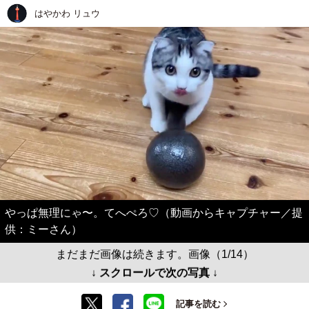
はやかわ リュウ
やっぱ無理にゃ〜。てへぺろ♡（動画からキャプチャー／提
供：ミーさん）
まだまだ画像は続きます。画像（1/14）
↓ スクロールで次の写真 ↓
記事を読む