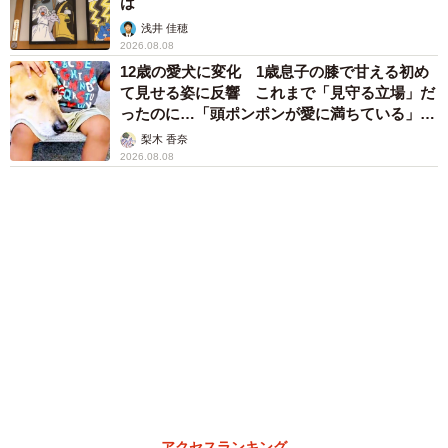
まいどなメディア
「ウソだろ」体重130kgの女性芸人オダウエダ
植田 大学時代のほっそり姿に「マジで」
まいどなメディア
６位以降を見る
まいどなファミリー
（新着記事順）
森岡 浩
ハイヒール・リンゴ
大江 篤
姓氏研究家
漫才師
園田学園女子大学学長
もっと見る
「ここだけの話」 客対応の悩みを担当黒服に