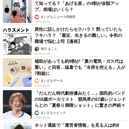
原則ゆるっと週3勤務 カード支払い日直前は
鬼出勤 借金に追われる風俗嬢 それでも足り
ない場合は朝までガールズバー副業【現役キャ
ストに取材】
たかなし 亜妖
2026.08.08
19歳でハライチ岩井勇気と年の差婚から3年、
22歳元おはガール髪バッサリ「ショート似合い
すぎ」
まいどなメディア
2026.08.08
オフィスに置かれたウォーターサーバー 空の
2Lボトル持参し毎日給水する男性社員→総務担
当者の注意にまさかの逆ギレ！【弁護士が解
説】
長澤 芳子
2026.08.08
「我慢できず」村上佳菜子、イケメン夫と全力
ハグ「可愛いふたり」「素敵なご夫婦」
まいどなメディア
2026.08.08