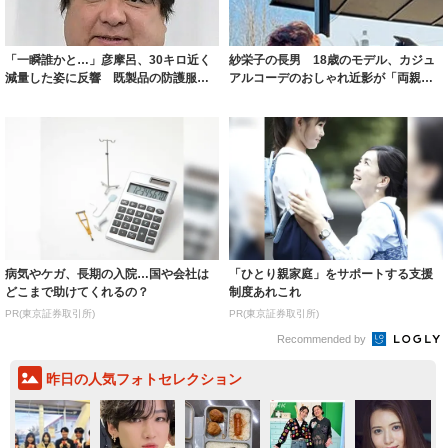
「一瞬誰かと…」彦摩呂、30キロ近く
紗栄子の長男 18歳のモデル、カジュ
減量した姿に反響 既製品の防護服が
アルコーデのおしゃれ近影が「両親の
着られると...
いいとこ取...
病気やケガ、長期の入院…国や会社は
「ひとり親家庭」をサポートする支援
どこまで助けてくれるの？
制度あれこれ
PR(東京証券取引所)
PR(東京証券取引所)
Recommended by
昨日の人気フォトセレクション