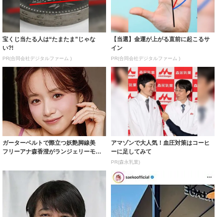
宝くじ当たる人は“たまたま”じゃな
【当選】金運が上がる直前に起こるサ
い?!
イン
PR(合同会社デジタルファーム )
PR(合同会社デジタルファーム )
ガーターベルトで際立つ妖艶脚線美
アマゾンで大人気！血圧対策はコーヒ
フリーアナ森香澄がランジェリーモデ
ーに足してみて
ルに ｢PE...
PR(森永乳業)