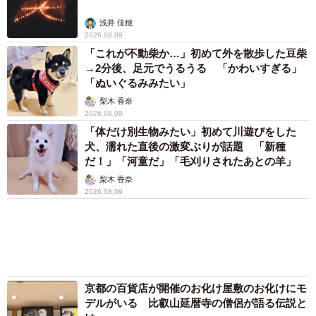
2026.08.08
アクセスランキング
「キム兄」木村祐一が激やせ、松本人志と2シ
ョット「一瞬、分からなかったわ」「テキヤの
兄さん」
まいどなメディア
「この人しかいない」26歳差の“年の差婚”をし
た夫婦 出会いは？反対する声はなかった？
今の思いを聞いた
古川 諭香
「お前さえいなければ金賞取れてた！」高校時
代の演奏会がトラウマ……責められた学生は楽
器修理職人に 10年後再会した因縁の相手から
思わぬ申し出【漫画】
海川 まこと
母は有名女優、慶応幼稚舎出身CBCアナのノー
スリーブ姿「育ちの良さが表情に表れてる」
「天使の笑顔」