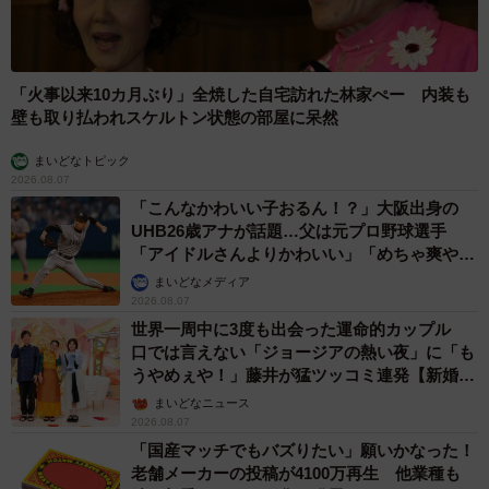
「火事以来10カ月ぶり」全焼した自宅訪れた林家ぺー 内装も
壁も取り払われスケルトン状態の部屋に呆然
まいどなトピック
2026.08.07
「こんなかわいい子おるん！？」大阪出身の
UHB26歳アナが話題…父は元プロ野球選手
「アイドルさんよりかわいい」「めちゃ爽や
か」
まいどなメディア
2026.08.07
世界一周中に3度も出会った運命的カップル
口では言えない「ジョージアの熱い夜」に「も
うやめぇや！」藤井が猛ツッコミ連発【新婚さ
ん】
まいどなニュース
2026.08.07
「国産マッチでもバズりたい」願いかなった！
老舗メーカーの投稿が4100万再生 他業種も