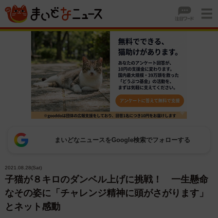
まいどなニュースをGoogle検索でフォローする
2021.08.28(Sat)
子猫が８キロのダンベル上げに挑戦！ 一生懸命
なその姿に「チャレンジ精神に頭がさがります」
とネット感動