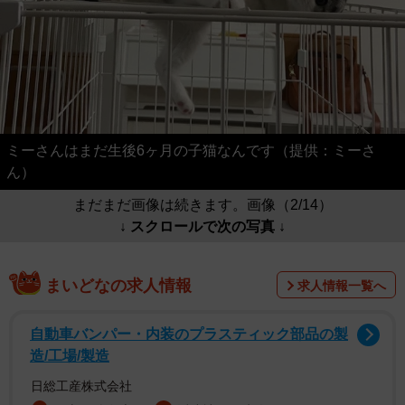
ミーさんはまだ生後6ヶ月の子猫なんです（提供：ミーさ
ん）
まだまだ画像は続きます。画像（2/14）
↓ スクロールで次の写真 ↓
まいどなの求人情報
求人情報一覧へ
自動車バンパー・内装のプラスティック部品の製
造/工場/製造
日総工産株式会社