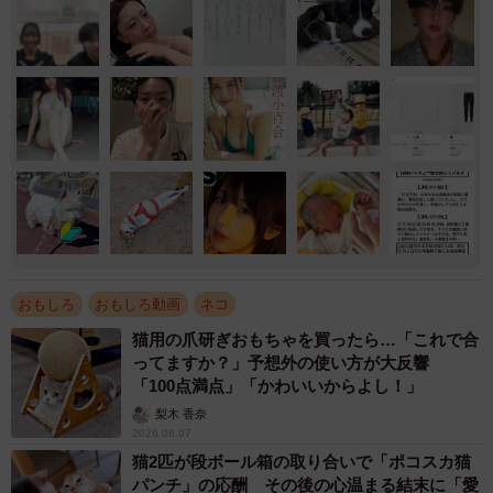
おもしろ
おもしろ動画
ネコ
猫用の爪研ぎおもちゃを買ったら…「これで合
ってますか？」予想外の使い方が大反響
「100点満点」「かわいいからよし！」
梨木 香奈
2026.08.07
猫2匹が段ボール箱の取り合いで「ポコスカ猫
パンチ」の応酬 その後の心温まる結末に「愛