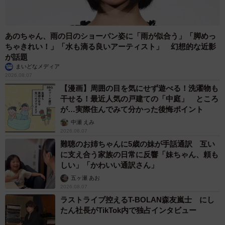
あのちゃん、雨の日のショーパン姿に「雨が似合う」「脚めっ
ちゃきれい！」「水も滴る良いアーティスト」 幻想的な近影
が話題
まいどなメディア
2026.08.07
【漫画】周囲の目を気にせず遊べる！洗濯物も
干せる！最近人気の戸建ての「中庭」 ところ
が…実際住んでみて分かった後悔ポイント
中瀬 えみ
2026.08.07
難聴のお姉ちゃんに5歳の妹が手話通訳 互い
に支え合う家族の日常に反響「妹ちゃん、頼も
しい」「かわいい通訳さん」
五ヶ瀬 あお
2026.08.07
ラストライブ控えるT-BOLAN森友嵐士 にし
たん社長がTikTok内で独占インタビュー