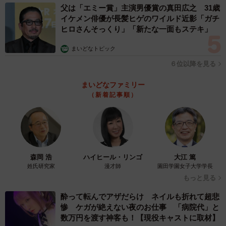
父は「エミー賞」主演男優賞の真田広之 31歳
イケメン俳優が長髪ヒゲのワイルド近影「ガチ
ヒロさんそっくり」「新たな一面もステキ」
まいどなトピック
６位以降を見る
まいどなファミリー
（新着記事順）
森岡 浩
ハイヒール・リンゴ
大江 篤
姓氏研究家
漫才師
園田学園女子大学学長
もっと見る
酔って転んでアザだらけ ネイルも折れて超悲
惨 ケガが絶えない夜のお仕事 「病院代」と
数万円を渡す神客も！【現役キャストに取材】