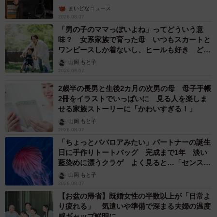
まいどなニュース
2026.08.07
「男の子のママっぽいよね」ってどういう意
味？ 女系家族で育った母 いつもスカートと
ワンピースしか着ないし、ヒールも好き どの
へんが…
山岡 もと子
2026.08.07
2歳半の長男と生後2カ月の次男の母 母子手帳
2冊をイラストでいっぱいに 見る人を楽しま
せる家族ストーリーに「かわいすぎる！」
山岡 もと子
2026.08.07
「ちょっとババロアみたい」パートナーの誕生
日に手作りトートバッグ 完成まで1年 淡い
藍染めに漂うクラゲ よく見ると…「センスす
ごい」
山岡 もと子
2026.08.07
【お盆の帰省】既婚女性の半数以上が「日常よ
り疲れる」 気遣いや準備で深まる夫婦の温度
感ギャップ鮮明に