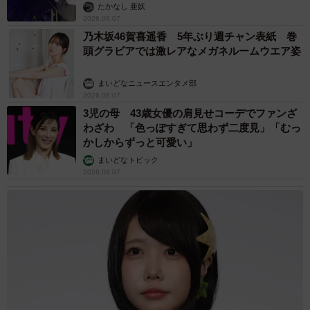
たかなし 亜妖
2026.08.07
乃木坂46賀喜遥香 5年ぶり週チャン表紙 巻
頭グラビアでは激レアなメガネルームウエア姿
まいどなニュースエンタメ部
2026.08.07
3児の母 43歳女優の肩見せコーデでファンざ
わざわ 「色っぽすぎて思わず二度見」「むっ
かしからずっと可愛い」
まいどなトピック
2026.08.07