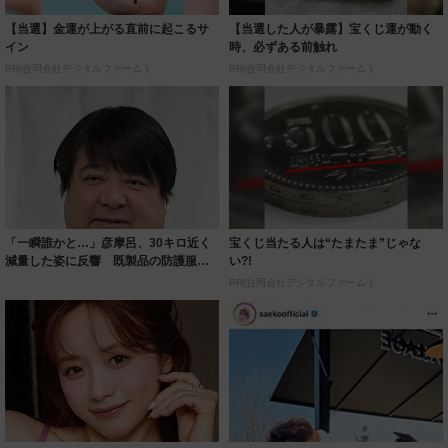
【当選】金運が上がる直前に起こるサ
【当選した人が暴露】宝くじ運が動く
イン
時、必ずある前触れ
PR(合同会社デジタルファーム )
PR(合同会社デジタルファーム )
「一瞬誰かと…」彦摩呂、30キロ近く
宝くじ当たる人は“たまたま”じゃな
減量した姿に反響 既製品の防護服が
い?!
着られると...
PR(合同会社デジタルファーム )