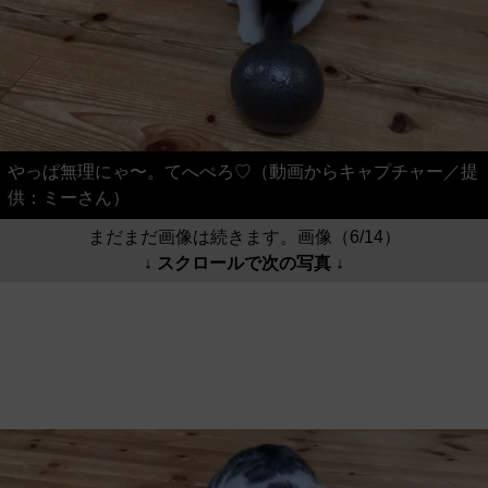
やっぱ無理にゃ〜。てへぺろ♡（動画からキャプチャー／提
供：ミーさん）
まだまだ画像は続きます。画像（6/14）
↓ スクロールで次の写真 ↓