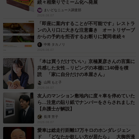
続々相乗りでミーム化へ発展
まいどなニュース調査部
2026.08.07
「即座に案内することが不可能です」レストラ
ンの入り口に大きな注意書き オートリザーブ
からの予約を拒否するお断りに賛同者続々
中将 タカノリ
2026.08.07
「本は買うだけでいい」京極夏彦さんの言葉に
共感した女性→リビングの本棚に140冊を積
読 「家に自分だけの本屋さん」
山岡 もと子
2026.08.07
友人のマンション敷地内に度々車を停めていた
ら…注意の貼り紙でナンバーをさらされました
【弁護士が解説】
長澤 芳子
2026.08.07
愛車は総走行距離17万キロのホンダレジェン
ド 「どなたか欲しい方が居たら」 大御所漫