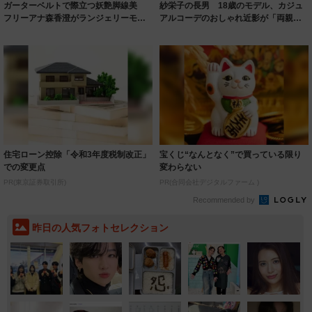
ガーターベルトで際立つ妖艶脚線美
紗栄子の長男 18歳のモデル、カジュ
フリーアナ森香澄がランジェリーモデ
アルコーデのおしゃれ近影が「両親の
ルに ｢PE...
いいとこ取...
住宅ローン控除「令和3年度税制改正」
宝くじ“なんとなく”で買っている限り
での変更点
変わらない
PR(東京証券取引所)
PR(合同会社デジタルファーム )
Recommended by
昨日の人気フォトセレクション