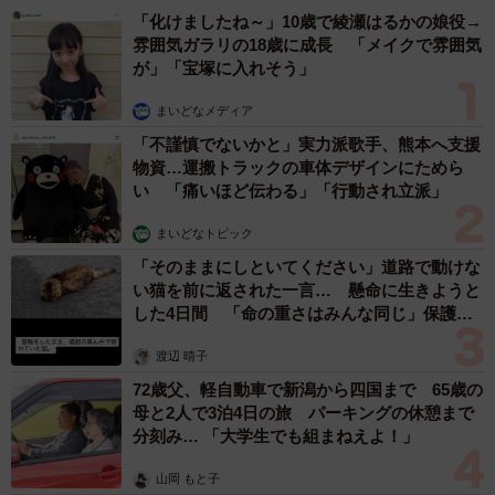
「化けましたね～」10歳で綾瀬はるかの娘役→
雰囲気ガラリの18歳に成長 「メイクで雰囲気
が」「宝塚に入れそう」
まいどなメディア
「不謹慎でないかと」実力派歌手、熊本へ支援
物資…運搬トラックの車体デザインにためら
い 「痛いほど伝わる」「行動され立派」
まいどなトピック
「そのままにしといてください」道路で動けな
い猫を前に返された一言… 懸命に生きようと
した4日間 「命の重さはみんな同じ」保護団
体代表の訴え
渡辺 晴子
72歳父、軽自動車で新潟から四国まで 65歳の
母と2人で3泊4日の旅 パーキングの休憩まで
分刻み… 「大学生でも組まねえよ！」
山岡 もと子