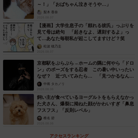
～！」「おばちゃん泣きそうや…」
梨木 香奈
2026.08.07
【漫画】大学生息子の「頼れる彼氏」っぷりを
見て母は絶句 「起きなよ、遅刻するよ」っ
て…あなた毎朝私が起こしてますけど？笑
松波 穂乃圭
2026.08.07
京都駅をぶらぶら→ホームの隅に何やら「ドロ
ン」のポーズをする忍者 この暑い中いったい
なぜ？ 近づいてみたら… 「見つかるなんて
未熟」
中将 タカノリ
2026.08.06
飼い主が食べているヨーグルトをもらえなかっ
た犬さん、爆裂に拗ねた顔がかわいすぎ「鼻息
フスフス」「反則レベル」
椎名 碧
2026.08.06
アクセスランキング