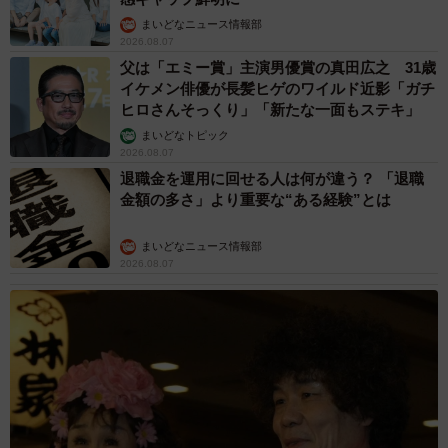
まいどなニュース情報部
2026.08.07
父は「エミー賞」主演男優賞の真田広之 31歳
イケメン俳優が長髪ヒゲのワイルド近影「ガチ
ヒロさんそっくり」「新たな一面もステキ」
まいどなトピック
2026.08.07
退職金を運用に回せる人は何が違う？ 「退職
金額の多さ」より重要な“ある経験”とは
まいどなニュース情報部
2026.08.07