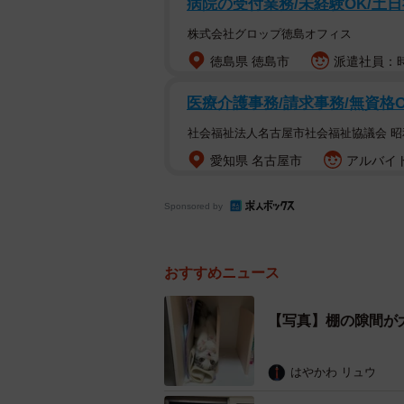
病院の受付業務/未経験OK/土日
株式会社グロップ徳島オフィス
徳島県 徳島市
派遣社員：時給
医療介護事務/請求事務/無資格
社会福祉法人名古屋市社会福祉協議会 
8キロのダンベルを持ち上げ
愛知県 名古屋市
アルバイト
ーーミーさんはどうしてダンベル上
Sponsored by
「私がダンベルを使って手首の強化
た。”お前も持ってみるか？”と冗談
おすすめニュース
てあの状態になりました。長めの動画
併せて見てもらえると何となく雰囲
【写真】棚の隙間が
はやかわ リュウ