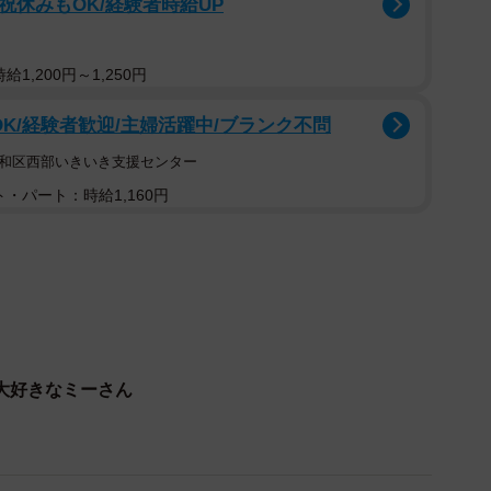
祝休みもOK/経験者時給UP
1,200円～1,250円
OK/経験者歓迎/主婦活躍中/ブランク不問
1/14
昭和区西部いきいき支援センター
ようとしていた子猫のミーさん（提供：ミーさん）
・パート：時給1,160円
げのチャレンジを？
をしていたら、近寄って来て興味ありげに見ていまし
半分で言ってダンベルを床に置いてみたら、しばらくし
をミーさんのYouTubeチャンネルにあげてますので、
気が分かると思います」
大好きなミーさん