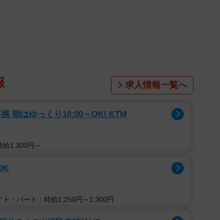
き…」
可愛いw」という声も寄せられた猫ちゃんは、もうすぐ生
ールドの女の子、ミーさん。飼い主さんいわく、「クー
という、サバサバ女子系の子猫ちゃんです。
報
８キロものダンベルを持ち上げようとしていたのか？飼
求人情報一覧へ
朝はゆっくり10:00～OK! KTM
給1,300円～
OK
ト・パート：時給1,250円～1,300円