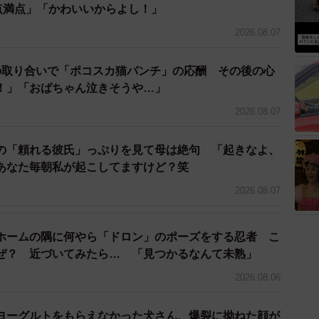
くつろぐミーさん（提供：ミーさん）
0点満点」「かわいいからよし！」
2026.08.07
おもちゃは？
の取り合いで「ポコスカ猫パンチ」の応酬 その後の心
んでいる間はずっと動いています（笑）。たまに暴れ出
！」「おばちゃん泣きそうや…」
ん。頭を窓や壁にぶつけてやっと止まる感じです」
2026.08.07
の「頼れる彼氏」っぷりを見て母は絶句 「起きなよ、
あなた毎朝私が起こしてますけど？笑
2026.08.07
ホームの隅に何やら「ドロン」のポーズをする忍者 こ
ぜ？ 近づいてみたら… 「見つかるなんて未熟」
2026.08.06
ヨーグルトをもらえなかった犬さん、爆裂に拗ねた顔が