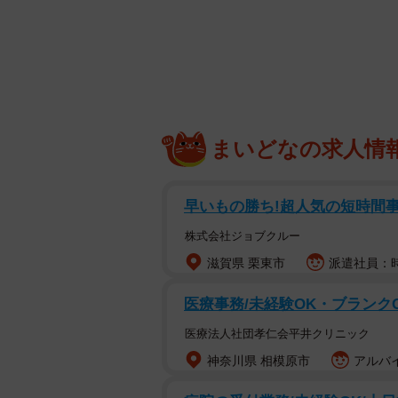
「急に倍速で荒ぶりだすのとてもす
「”なんで上がらないの?”って顔が
後６カ月になるスコティッシュフォ
ルっていう言葉がしっくりきます」
まいどなの求人情
それにしても、どうしてミーさんは
い主さんにお話を伺いました。
早いもの勝ち!超人気の短時間事務 
株式会社ジョブクルー
滋賀県 栗東市
派遣社員：時
医療事務/未経験OK・ブランク
医療法人社団孝仁会平井クリニック
神奈川県 相模原市
アルバイ