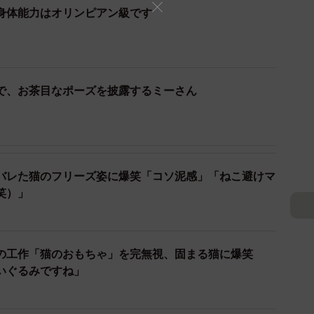
身体能力はオリンピアン級です
で、お茶目なポーズを披露するミーさん
バレた猫のフリーズ姿に爆笑「コソ泥感」「ねこ避けマ
2/14
笑）」
動画からキャプチャー／提供：ミーさん）
ンベルの下でくつろぐミーさんの写真もツイッターに投
の工作「猫のおもちゃ」を完無視、固まる猫に爆笑
いぐるみですね」
下にたまたまいて、動けなくなっているみたいに見えた