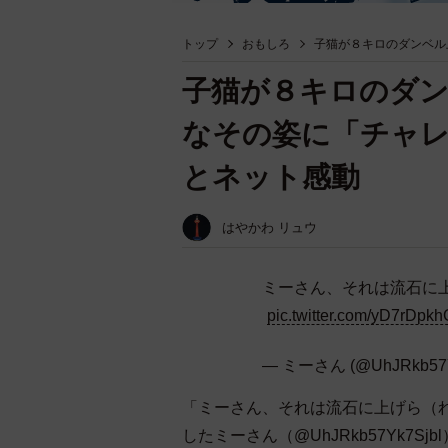
トップ
おもしろ
子猫が８キロのダンベル
子猫が８キロのダン
なその姿に「チャ
とネット感動
はやかわ リュウ
ミーさん、それは流石に
pic.twitter.com/yD7rDpkh
— ミーさん (@UhJRkb57Y
「ミーさん、それは流石に上げら（
したミーさん（@UhJRkb57Yk7