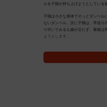
ルを子猫が持ち上げようとしている
子猫は小さな身体でそっとダンベル
ないダンベル。次に子猫は、早送り
り付いてみるも歯が立たず、最後は
ようとします。
子猫が何度もトライする姿に、「可
がさがります」「自分も見習うべき
動のリプライが寄せられました。
「一生懸命だ」
「頑張ってるww」
「ミーさん無理です」
「重量挙げ失敗ですぅ」
「ダンベル触った瞬間本気出すの可