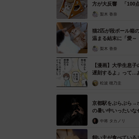
ダンベルの下で
方が大反響 「10
梨木 香奈
ーーミーさんの本当のお気に入りの
猫2匹が段ボール箱
「好きなのは猫じゃらしですね。遊
温まる結末に「愛～
す事があり、その時は手に負えませ
梨木 香奈
【漫画】大学生息子
遅刻するよ」って…
松波 穂乃圭
京都駅をぶらぶら→
の暑い中いったいな
中将 タカノリ
飼い主が食べている