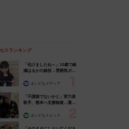
セスランキング
「化けましたね～」10歳で綾
瀬はるかの娘役→雰囲気ガラ
リの18歳に成長 「メイクで
雰囲気が」「宝塚に入れそ
まいどなメディア
う」
「不謹慎でないかと」実力派
歌手、熊本へ支援物資…運搬
トラックの車体デザインにた
めらい 「痛いほど伝わる」
まいどなトピック
「行動され立派」
「そのままにしといてくださ