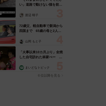
い」道路で動けない猫を前に
返された一言… 懸命に生き
ようとした4日間 「命の重
渡辺 晴子
さはみんな同じ」保護団体代
表の訴え
72歳父、軽自動車で新潟から
四国まで 65歳の母と2人で
3泊4日の旅 パーキングの休
憩まで分刻み… 「大学生で
山岡 もと子
も組まねえよ！」
「火事以来10カ月ぶり」全焼
した自宅訪れた林家ぺー 内
装も壁も取り払われスケルト
ン状態の部屋に呆然
まいどなトピック
６位以降を見る