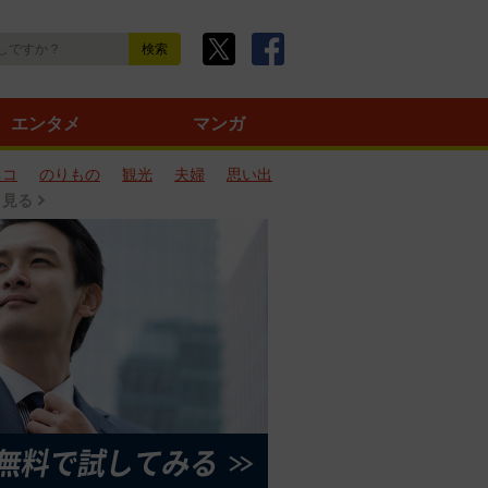
エンタメ
マンガ
ネコ
のりもの
観光
夫婦
思い出
と見る