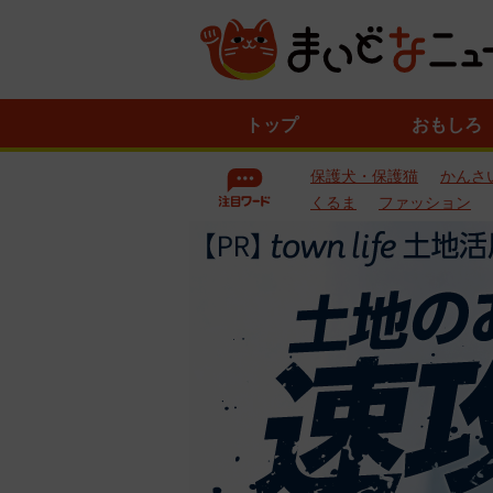
ニ
トップ
おもしろ
ュ
ー
保護犬・保護猫
かんさ
ス
一
くるま
ファッション
覧