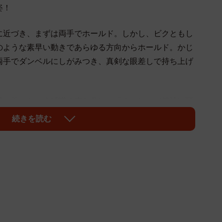
姿！
に近づき、まずは両手でホールド。しかし、ビクともし
のような素早い動きであらゆる方向からホールド。かじ
両手でダンベルにしがみつき、真剣な眼差しで持ち上げ
愛い♡」という感嘆の声と共に、「チャレンジ精神に頭
だと思いました。ありがとうございました」という、感
続きを読む
愛い」