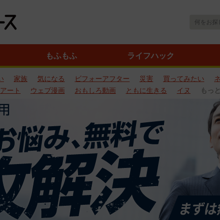
もふもふ
ライフハック
い
家族
気になる
ビフォーアフター
災害
買ってみたい
アート
ウェブ漫画
おもしろ動画
ともに生きる
イヌ
もっ