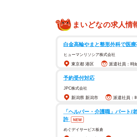
まいどなの求人情
白金高輪やまと整形外科で医療事
ヒューマンリソシア株式会社
東京都 港区
派遣社員：時給1
予約受付対応
JPC株式会社
新潟県 新潟市
派遣社員：時給
「ヘルパー・介護職」パート/
許
NEW
めぐデイサービス板倉