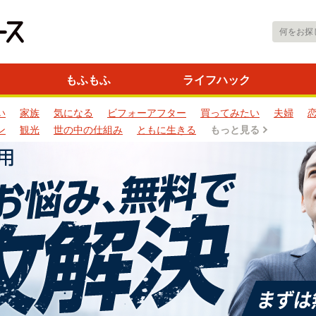
もふもふ
ライフハック
い
家族
気になる
ビフォーアフター
買ってみたい
夫婦
ン
観光
世の中の仕組み
ともに生きる
もっと見る