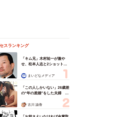
セスランキング
「キム兄」木村祐一が激や
せ、松本人志と2ショット
「一瞬、分からなかったわ」
「テキヤの兄さん」
まいどなメディア
「この人しかいない」26歳差
の“年の差婚”をした夫婦 出
会いは？反対する声はなかっ
た？ 今の思いを聞いた
古川 諭香
「お前さえいなければ金賞取