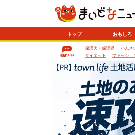
ニ
トップ
おもしろ
ュ
ー
保護犬・保護猫
かんさ
ス
一
ダイエット
ファッショ
覧