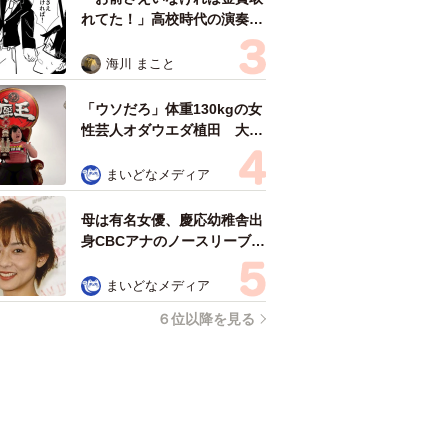
れてた！」高校時代の演奏会
がトラウマ……責められた学
生は楽器修理職人に 10年後
海川 まこと
再会した因縁の相手から思わ
ぬ申し出【漫画】
「ウソだろ」体重130kgの女
性芸人オダウエダ植田 大学
時代のほっそり姿に「マジ
で」
まいどなメディア
母は有名女優、慶応幼稚舎出
身CBCアナのノースリーブ姿
「育ちの良さが表情に表れて
る」「天使の笑顔」
まいどなメディア
６位以降を見る