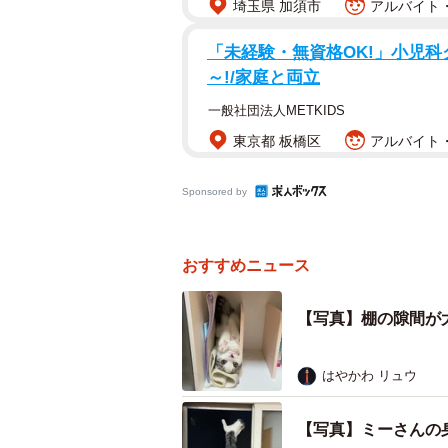
埼玉県 加須市
アルバイト・
「未経験・無資格OK!」小児科ク
～!/家庭と両立
一般社団法人METKIDS
東京都 板橋区
アルバイト・
Sponsored by
おすすめニュース
【写真】棚の隙間が
はやかわ リュウ
【写真】ミーさんの