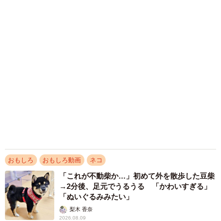
だ！」「河童だ」「毛刈りされたあとの羊」
梨木 香奈
2026.08.09
京都の百貨店が開催のお化け屋敷のお化けにモ
デルがいる 比叡山延暦寺の僧侶が語る伝説と
は
浅井 佳穂
2026.08.08
12歳の愛犬に変化 1歳息子の膝で甘える初め
て見せる姿に反響 これまで「見守る立場」だ
ったのに…「頭ポンポンが愛に満ちている」
「尊…」
梨木 香奈
2026.08.08
「テレビより私を見て？」パパの目の前に陣取
る犬に1.4万いいね あまりにも健気な熱烈ア
ピールのちょっと切ない結末
梨木 香奈
2026.08.08
アクセスランキング