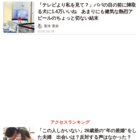
「我慢できず」村上佳菜子、イケメン夫と全力
ハグ「可愛いふたり」「素敵なご夫婦」
まいどなメディア
６位以降を見る
まいどなファミリー
（新着記事順）
森岡 浩
ハイヒール・リンゴ
大江 篤
姓氏研究家
漫才師
園田学園女子大学学長
もっと見る
正直しんどい夏のレジャーランキング、3位
「帰省」、2位「バーベキュー」を抑えた1位
は？