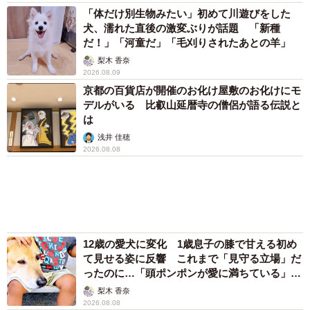
「この人しかいない」26歳差の“年の差婚”をし
た夫婦 出会いは？反対する声はなかった？
今の思いを聞いた
古川 諭香
「お前さえいなければ金賞取れてた！」高校時
代の演奏会がトラウマ……責められた学生は楽
器修理職人に 10年後再会した因縁の相手から
思わぬ申し出【漫画】
海川 まこと
「ウソだろ」体重130kgの女性芸人オダウエダ
植田 大学時代のほっそり姿に「マジで」
まいどなメディア
「体だけ別生物みたい」初めて川遊びをした
犬、濡れた直後の激変ぶりが話題 「新種
だ！」「河童だ」「毛刈りされたあとの羊」
梨木 香奈