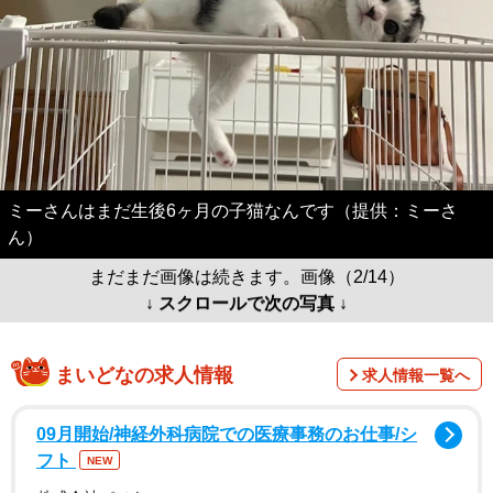
ミーさんはまだ生後6ヶ月の子猫なんです（提供：ミーさ
ん）
まだまだ画像は続きます。画像（2/14）
↓ スクロールで次の写真 ↓
まいどなの求人情報
求人情報一覧へ
09月開始/神経外科病院での医療事務のお仕事/シ
フト
NEW