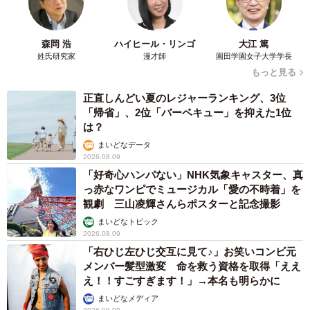
まいどなトピック
2026.08.08
ネット通販で「運営者情報」を見る人は約8
割 信頼できるサイト・怪しいサイトの判断基
準とは？
まいどなニュース情報部
2026.08.08
「息子を一人にしてきたんです、帰らない
と」 施設に入った90歳母、障害のある60歳次
男との暮らしは行き詰まり…【司法書士の現場
から】
山下 静香
2026.08.08
熊本地震でペット同伴の避難を諦める人に胸を
痛め… 被災ペットの受け入れ先をアプリに表
示する「動物避難所マップ」が始動
平藤 清刀
2026.08.08
原則ゆるっと週3勤務 カード支払い日直前は
鬼出勤 借金に追われる風俗嬢 それでも足り
ない場合は朝までガールズバー副業【現役キャ