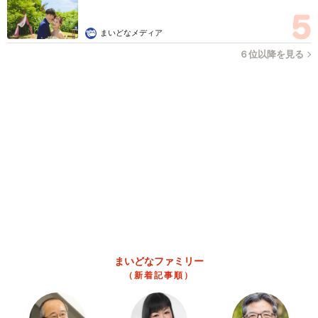
帰省は控えても感謝は届けたい…「お盆玉」って知ってる？
「あげる派」の4割が金額アップ、相場はいくら？
まいどなニュース情報部
2026.08.09
異性に話しかけたらセクハラ？ 黙っていたら
フキハラ？ 「最近、生きるの難しい」令和の
職場で悩む上司【漫画】
海川 まこと
2026.08.09
補助があっても約9割が「夏の電気・ガス代は
重い」と回答…猛暑でも「冷房を控える」人が
7割超に
まいどなデータ
2026.08.08
「だんだん時代劇俳優みたく…」国民的バンド
の55歳ボーカリスト 競馬界の57歳レジェンド
らとの「夏祭り満喫ショット」に驚きの声続々