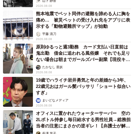
ントは？
まいどなニュース情報部
2026.08.08
両親は「東京キッド」の看板役者 ライダー演
じた42歳元俳優が再婚妻との「ウエディングフ
ォト」計画を明言 「センスあるカメラマン求
む」
まいどなトピック
2026.08.08
ITエンジニアがAIとつくる家庭菜園 ローカル
LLMのゆるふわAIたちとお話しながら開墾して
みたら… 夢の「スマートな菜園生活」実現な
るか
井二 かける
2026.08.08
プチバズしたママ友とのLINEスクショ うっ
かり電話番号を流出させちゃった！ 激怒する
友人 慰謝料の相場はいくらですか【弁護士が
解説】
長澤 芳子
2026.08.08
太っ腹！京都の老舗中華料理店がフルコース料
理50人前を無料提供 「一市民としてお礼を」