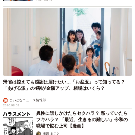
ストに取材】
たかなし 亜妖
2026.08.08
19歳でハライチ岩井勇気と年の差婚から3年、
22歳元おはガール髪バッサリ「ショート似合い
すぎ」
まいどなメディア
2026.08.08
オフィスに置かれたウォーターサーバー 空の
2Lボトル持参し毎日給水する男性社員→総務担
当者の注意にまさかの逆ギレ！【弁護士が解
説】
長澤 芳子
2026.08.08