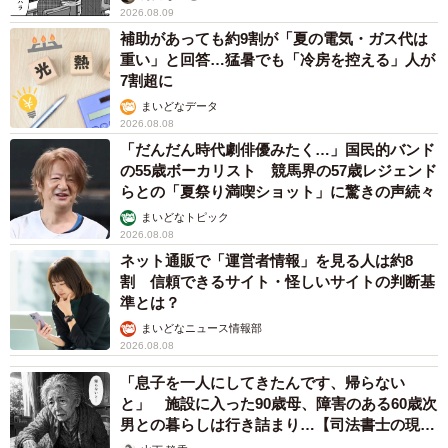
「我慢できず」村上佳菜子、イケメン夫と全力ハグ「可愛いふ
たり」「素敵なご夫婦」
まいどなメディア
2026.08.08
何かと人に舐められた黒髪時代 30代後半で金
髪デビューしたら…人生が激変！【漫画】
海川 まこと
2026.08.08
夫はマイファスHiro、義父母も義兄も超有名歌
手の28歳モデル兼俳優が第1子出産を報告「母
子ともに健康…日々、大切に過ごしたい」
まいどなトピック
2026.08.08
お盆明けは介護相談が3割増加 帰省時に確認
したい「離れて暮らす親の異変」チェックポイ