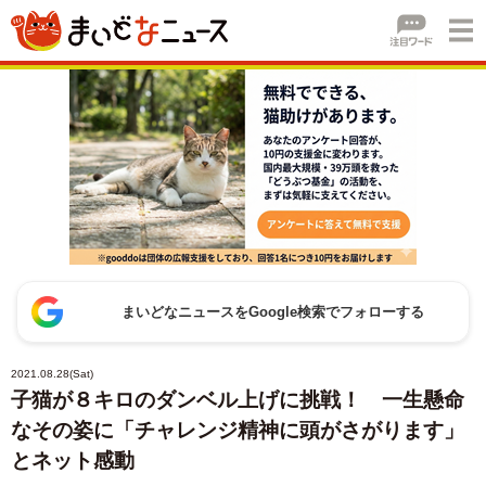
まいどなニュースをGoogle検索でフォローする
2021.08.28(Sat)
子猫が８キロのダンベル上げに挑戦！ 一生懸命
なその姿に「チャレンジ精神に頭がさがります」
とネット感動