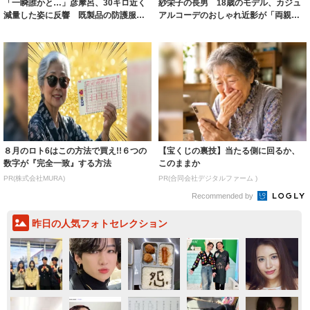
「一瞬誰かと…」彦摩呂、30キロ近く
紗栄子の長男 18歳のモデル、カジュ
減量した姿に反響 既製品の防護服が
アルコーデのおしゃれ近影が「両親の
着られると...
いいとこ取...
８月のロト6はこの方法で買え!!６つの
【宝くじの裏技】当たる側に回るか、
数字が『完全一致』する方法
このままか
PR(株式会社MURA)
PR(合同会社デジタルファーム )
Recommended by
昨日の人気フォトセレクション