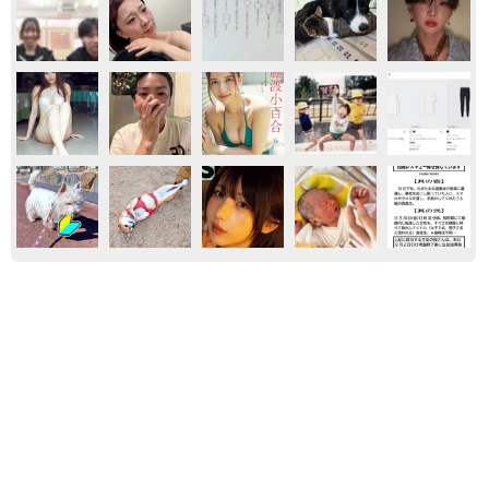
おもしろ
おもしろ動画
ネコ
「これが不動柴か…」初めて外を散歩した豆柴
→2分後、足元でうるうる 「かわいすぎる」
「ぬいぐるみみたい」
梨木 香奈
2026.08.09
「体だけ別生物みたい」初めて川遊びをした
犬、濡れた直後の激変ぶりが話題 「新種