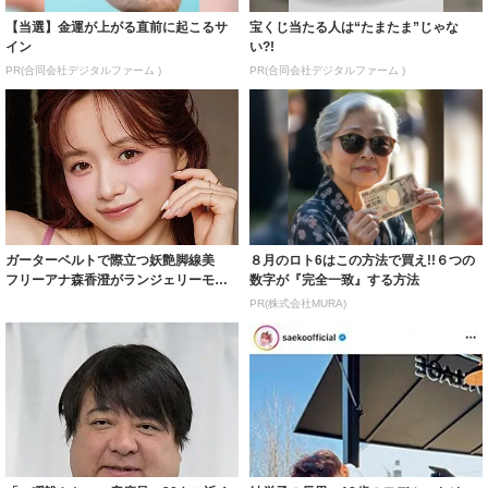
【当選】金運が上がる直前に起こるサ
宝くじ当たる人は“たまたま”じゃな
イン
い?!
PR(合同会社デジタルファーム )
PR(合同会社デジタルファーム )
ガーターベルトで際立つ妖艶脚線美
８月のロト6はこの方法で買え!!６つの
フリーアナ森香澄がランジェリーモデ
数字が『完全一致』する方法
ルに ｢PE...
PR(株式会社MURA)