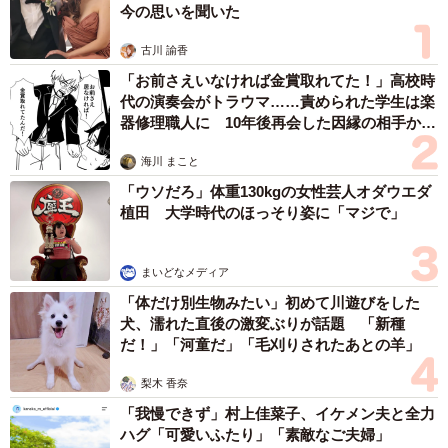
まいどなデータ
2026.08.09
「好奇心ハンパない」NHK気象キャスター、真
っ赤なワンピでミュージカル「愛の不時着」を
観劇 三山凌輝さんらポスターと記念撮影
まいどなトピック
2026.08.09
「右ひじ左ひじ交互に見て♪」お笑いコンビ元
メンバー髪型激変 命を救う資格を取得「ええ
え！！すごすぎます！」→本名も明らかに
まいどなメディア
2026.08.09