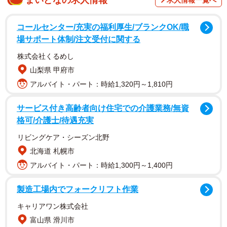
◇ ◇ ◇
コールセンター/充実の福利厚生/ブランクOK/職
新型コロナウイルス感染拡大を抑えるために、政府は、
場サポート体制/注文受付に関する
ワクチンの接種を急いでいます。私の90歳の母も、先週2度
株式会社くるめし
目の接種を受けました。65歳の私も、7月8日に1度目の接
山梨県 甲府市
種を受けることができます。
アルバイト・パート：時給1,320円～1,810円
このワクチン接種に関して、私の元にも「接種を止める
サービス付き高齢者向け住宅での介護業務/無資
ように、特に10代の子どもたちへの接種は、絶対に阻止し
格可/介護士/待遇充実
て欲しい」というたくさんのメールが届いています。その
リビングケア・シーズン北野
方たちと、できる限り連絡を取り、その根拠について聞い
北海道 札幌市
ていますが、ほとんどすべて、ネットに書かれた不確かな
アルバイト・パート：時給1,300円～1,400円
ワクチンに対する悪意に満ちた情報を根拠としています。
製造工場内でフォークリフト作業
たしかに、人工的なものを体内に入れるのですから、何
キャリアワン株式会社
らかの副作用や人体への影響が、まったく存在しないとい
富山県 滑川市