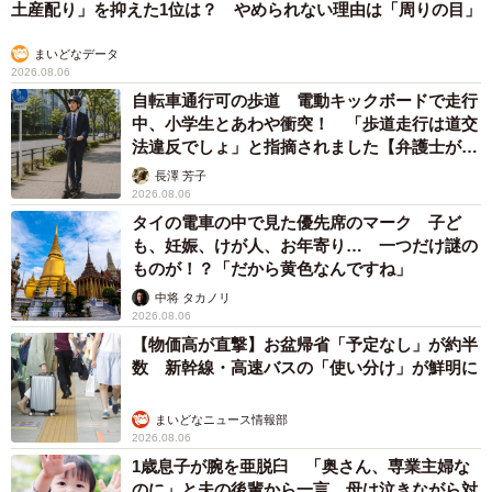
土産配り」を抑えた1位は？ やめられない理由は「周りの目」
まいどなデータ
2026.08.06
自転車通行可の歩道 電動キックボードで走行
中、小学生とあわや衝突！ 「歩道走行は道交
法違反でしょ」と指摘されました【弁護士が解
説】
長澤 芳子
2026.08.06
タイの電車の中で見た優先席のマーク 子ど
も、妊娠、けが人、お年寄り… 一つだけ謎の
ものが！？「だから黄色なんですね」
中将 タカノリ
2026.08.06
【物価高が直撃】お盆帰省「予定なし」が約半
数 新幹線・高速バスの「使い分け」が鮮明に
まいどなニュース情報部
2026.08.06
1歳息子が腕を亜脱臼 「奥さん、専業主婦な
のに」と夫の後輩から一言 母は泣きながら対