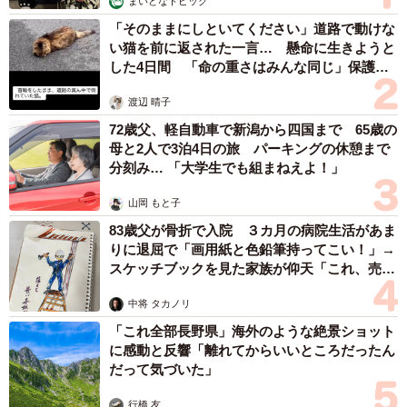
まいどなトピック
「そのままにしといてください」道路で動けな
い猫を前に返された一言… 懸命に生きようと
した4日間 「命の重さはみんな同じ」保護団
体代表の訴え
渡辺 晴子
72歳父、軽自動車で新潟から四国まで 65歳の
母と2人で3泊4日の旅 パーキングの休憩まで
分刻み… 「大学生でも組まねえよ！」
山岡 もと子
83歳父が骨折で入院 ３カ月の病院生活があま
りに退屈で「画用紙と色鉛筆持ってこい！」→
スケッチブックを見た家族が仰天「これ、売れ
ますよ…」
中将 タカノリ
「これ全部長野県」海外のような絶景ショット
に感動と反響「離れてからいいところだったん
だって気づいた」
行橋 友