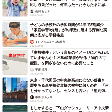
応し必死だった 何年もたった今もたまに思い
出し…
山岡 もと子
2026.08.06
子どもの学校外の学習時間が11年で2割減少
「家庭学習0分層」が約半数に達する深刻な実
態と広がる学習格差
まいどなニュース情報部
2026.08.06
「事故物件」という言葉のイメージにとらわれ
ていませんか？ 不動産業者が語る「物件の可
能性」を閉ざさないために必要なこと
平藤 清刀
2026.08.06
東京・千代田区の中央線高架に心ない落書き
歴史ある昌平橋架道橋の被害に怒りの声 「何
も分かってないし、センスも古い」「罰則強化
して」
中将 タカノリ
2026.08.06
もしかすると「下山ダッシュ」 リニア中央新