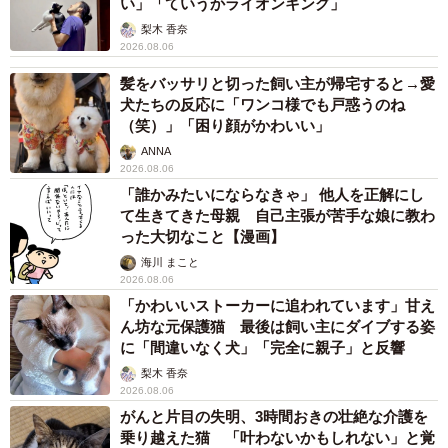
い」「ていうかライオンキング」
梨木 香奈
2026.08.06
髪をバッサリと切った飼い主が帰宅すると→愛
犬たちの反応に「ワンコ様でも戸惑うのね
（笑）」「困り顔がかわいい」
ANNA
2026.08.06
「誰かみたいにならなきゃ」 他人を正解にし
て生きてきた母親 自己主張が苦手な娘に教わ
った大切なこと【漫画】
海川 まこと
2026.08.06
「かわいいストーカーに追われています」甘え
ん坊な元保護猫 最後は飼い主にダイブする姿
に「間違いなく犬」「完全に親子」と反響
梨木 香奈
2026.08.06
がんと片目の失明、3時間おきの壮絶な介護を
乗り越えた猫 「叶わないかもしれない」と覚