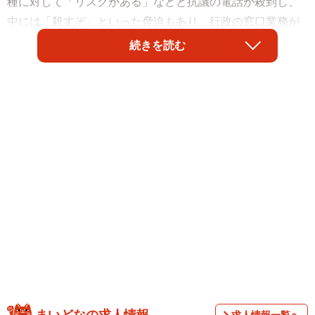
種に対して「リスクがある」などと抗議の電話が殺到し、
中には「殺すぞ」といった脅迫もあり、行政の窓口業務が
停止するなど支障をきたしている。「夜回り先生」こと教
続きを読む
育家の水谷修氏は10代へのワクチン接種阻止を訴える人と
向き合う中、その根拠がネット上の不確かな情報であるこ
とを指摘し、その現状に警鐘を鳴らした。
まいどなの求人情報
求人情報一覧へ