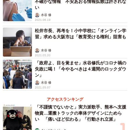
不確かな情報 不安あおる情報拡散は許されな
のことでした)、また直接の電話、その対応が、仕事に大き
い
な影響を与えていると嘆いていました。
水谷 修
2021.06.19
ワクチンの接種は、それぞれの人が決めるべきことで
松井市長、再考を！小中学校に「オンライン学
習」求める大阪市は「教育受ける権利」阻害も
す。また、接種するにしてもしないにしても、それを非難
されることも、責められることもあってはならないと私は
水谷 修
考えます。
2021.05.20
「政府よ、目を覚ませ」水谷修氏がコロナ禍の
失政に喝！「今やるべきは４週間のロックダウ
ン」
水谷 修
2021.05.07
アクセスランキング
「不謹慎でないかと」実力派歌手、熊本へ支援
物資…運搬トラックの車体デザインにためら
い 「痛いほど伝わる」「行動され立派」