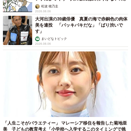
松波 穂乃圭
2026.08.06
大河出演の39歳俳優 真夏の海で赤銅色の肉体
美を連投 「バッキバキだな」「ばり渋いで
す」
まいどなトピック
2026.08.06
「人生こそがバラエティー」 マレーシア移住を報告した菊地亜
美 子どもの教育考え「小学校へ入学するこのタイミングで挑