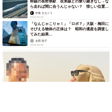
幹線の長野県駅 在来線との乗り継ぎなし→な
ら走れば間に合うんじゃない？ 惜しい位置関
係が反響
中将 タカノリ
2026.08.06
「なんじゃこりゃ！」「ロボ？」大阪・梅田に
そびえる物体の正体は？ 昭和の遺産を調査し
てみた結果…
太田 浩子
2026.08.06