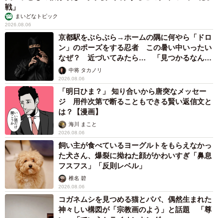
戦」
まいどなトピック
2026.08.06
京都駅をぶらぶら→ホームの隅に何やら「ドロ
ン」のポーズをする忍者 この暑い中いったい
なぜ？ 近づいてみたら… 「見つかるなんて
未熟」
中将 タカノリ
2026.08.06
「明日ひま？」 知り合いから唐突なメッセー
ジ 用件次第で断ることもできる賢い返信文と
は？【漫画】
海川 まこと
2026.08.06
飼い主が食べているヨーグルトをもらえなかっ
た犬さん、爆裂に拗ねた顔がかわいすぎ「鼻息
フスフス」「反則レベル」
椎名 碧
2026.08.06
コガネムシを見つめる猫とパパ、偶然生まれた
神々しい構図が「宗教画のよう」と話題 「尊