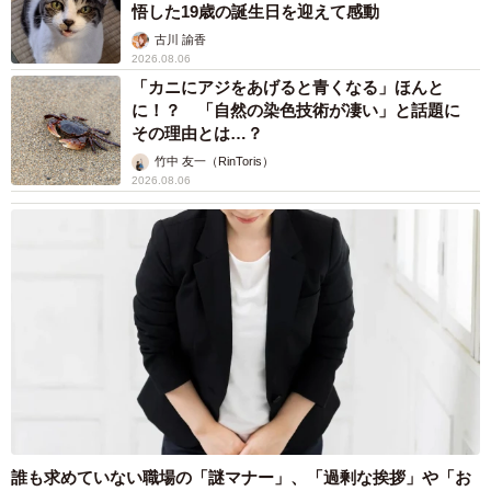
悟した19歳の誕生日を迎えて感動
古川 諭香
2026.08.06
「カニにアジをあげると青くなる」ほんと
に！？ 「自然の染色技術が凄い」と話題に
その理由とは…？
竹中 友一（RinToris）
2026.08.06
誰も求めていない職場の「謎マナー」、「過剰な挨拶」や「お