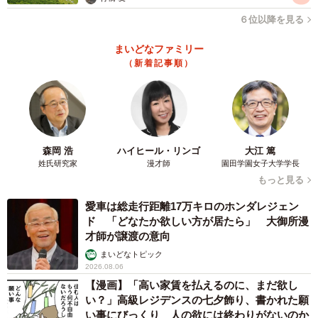
６位以降を見る
まいどなファミリー
（新着記事順）
森岡 浩
ハイヒール・リンゴ
大江 篤
姓氏研究家
漫才師
園田学園女子大学学長
もっと見る
愛車は総走行距離17万キロのホンダレジェン
ド 「どなたか欲しい方が居たら」 大御所漫
才師が譲渡の意向
まいどなトピック
2026.08.06
【漫画】「高い家賃を払えるのに、まだ欲し
い？」高級レジデンスの七夕飾り、書かれた願
い事にびっくり 人の欲には終わりがないのか