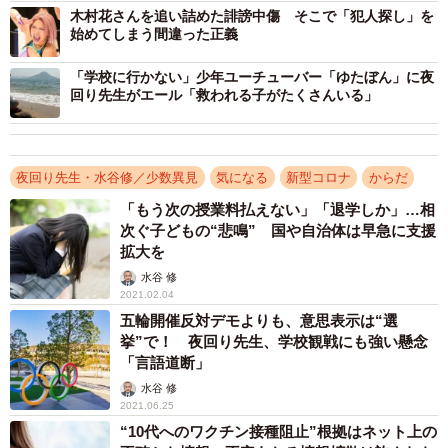
ん。これは、だれが考えても明らかな事実です。これに異
木村花さんを追い詰めた誹謗中傷 そこで「犯人探し」を
論のある人は、よほどの知識のない人か、ワクチンそのも
始めてしまう間違った正義
のに対して悪意を持っている人、このウイルスの拡大が自
「学校に行かない」少年ユーチューバー「ゆたぼん」に夜
らの利益となっている人だけでしょう。
回り先生がエール「救われる子がたくさんいる」
日本では、言論の自由は、きちんと守られなくてはなり
ません。しかし、守られるべき言論は、嘘や悪意を含むも
夜回り先生・水谷修／少数異見
気になる
新型コロナ
からだ
のであってはなりません。ワクチン接種が自分にとって危
「もう次の授業料払えない」「退学しか」…相
険と考える人は、接種しなければいいだけのことです。い
次ぐ子どもの“悲鳴” 国や自治体は早急に支援
い加減な情報で、他の人にまで接種しないように強要する
拡大を
ことや、そのいい加減な情報を拡散し、多くの人たちにワ
水谷 修
2021.02.04
クチン接種への不安を煽ることは、許されることではあり
五輪開催反対デモよりも、意思表示は“選
ません。
挙”で！ 夜回り先生、学校観戦にも強い懸念
「言語道断」
私は、先日、地方自治体のワクチン関係の担当者と話す
水谷 修
2021.06.25
機会がありました。毎日のように、ワクチン接種を中止す
“10代へのワクチン接種阻止”根拠はネット上の
るようにというたくさんのメール(組織的に送られていると