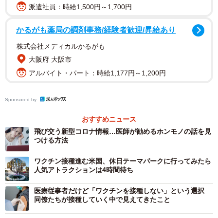
うことは、あり得ないでしょう。私は、2か月前から高血圧
派遣社員：時給1,500円～1,700円
のために、降圧剤の使用を始めましたが、そのリスクや副
かるがも薬局の調剤事務/経験者歓迎/昇給あり
作用について、きちんと医師から説明を受け、服用しない
場合の危険性と比べ、自分で服用を決めました。
株式会社メディカルかるがも
大阪府 大阪市
今回のワクチン接種は、決して政府が強制しているので
アルバイト・パート：時給1,177円～1,200円
はありません。それぞれの人たちが、政府や医療機関が示
しているリスクをきちんと理解した上で、自らの意思で、
Sponsored by
接種を決定することができます。10代の子どもたちに対し
おすすめニュース
ても、本人と親とで接種するかしないかを決定することが
飛び交う新型コロナ情報…医師が勧めるホンモノの話を見
できます。
つける方法
ワクチン接種進む米国、休日テーマパークに行ってみたら
しかし、治療薬が未だできていない今、自分の命、それ
人気アトラクションは4時間待ち
以上に他の人たちの命を守り、最悪な状況に陥っている経
済活動を復興させるためには、できる限り多くの人がワク
医療従事者だけど「ワクチンを接種しない」という選択
同僚たちが接種していく中で見えてきたこと
チンを接種し、この感染拡大を阻止していくしかありませ