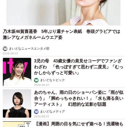
乃木坂46賀喜遥香 5年ぶり週チャン表紙 巻頭グラビアでは
激レアなメガネルームウエア姿
まいどなニュースエンタメ部
2026.08.07
3児の母 43歳女優の肩見せコーデでファンざ
わざわ 「色っぽすぎて思わず二度見」「むっ
かしからずっと可愛い」
まいどなトピック
2026.08.07
あのちゃん、雨の日のショーパン姿に「雨が似
合う」「脚めっちゃきれい！」「水も滴る良い
アーティスト」 幻想的な近影が話題
まいどなメディア
2026.08.07
【漫画】周囲の目を気にせず遊べる！洗濯物も