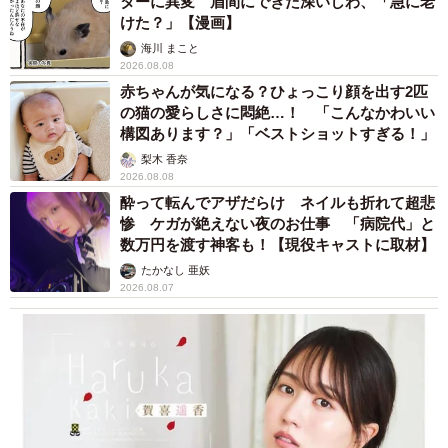
ターに異変 眉間にできた深いしわ、「急に老
けた？」【漫画】
海川 まこと
2026.08.08
赤ちゃんが気になる？ひょっこり顔を出す2匹
の猫の愛らしさに悶絶…！ 「こんなかわいい
構図あります？」「ベストショットすぎる！」
梨木 香奈
2026.08.08
酔って転んでアザだらけ ネイルも折れて超悲
惨 ケガが絶えない夜のお仕事 「病院代」と
数万円を渡す神客も！【現役キャストに取材】
たかなし 亜妖
2026.08.07