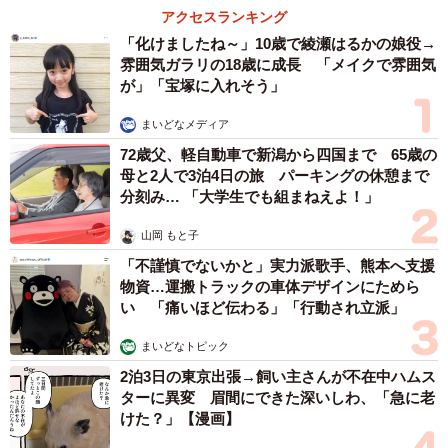
アクセスランキング
「化けましたね～」10歳で綾瀬はるかの娘役→
雰囲気ガラリの18歳に成長 「メイクで雰囲気
が」「宝塚に入れそう」
まいどなメディア
72歳父、軽自動車で新潟から四国まで 65歳の
母と2人で3泊4日の旅 パーキングの休憩まで
分刻み… 「大学生でも組まねえよ！」
山岡 もと子
「不謹慎でないかと」実力派歌手、熊本へ支援
物資…運搬トラックの車体デザインにためら
い 「痛いほど伝わる」「行動され立派」
まいどなトピック
2泊3日の東京出張→飼い主さんが不在中ハムス
ターに異変 眉間にできた深いしわ、「急に老
けた？」【漫画】