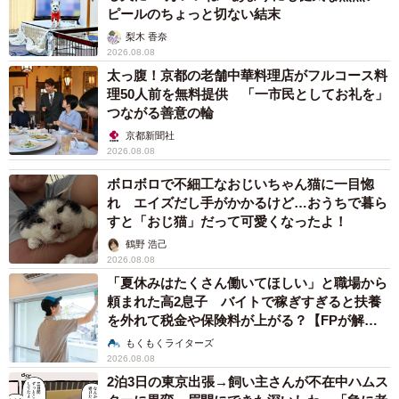
ピールのちょっと切ない結末
梨木 香奈
2026.08.08
太っ腹！京都の老舗中華料理店がフルコース料
理50人前を無料提供 「一市民としてお礼を」
つながる善意の輪
京都新聞社
2026.08.08
ボロボロで不細工なおじいちゃん猫に一目惚
れ エイズだし手がかかるけど…おうちで暮ら
すと「おじ猫」だって可愛くなったよ！
鶴野 浩己
2026.08.08
「夏休みはたくさん働いてほしい」と職場から
頼まれた高2息子 バイトで稼ぎすぎると扶養
を外れて税金や保険料が上がる？【FPが解
説】
もくもくライターズ
2026.08.08
2泊3日の東京出張→飼い主さんが不在中ハムス