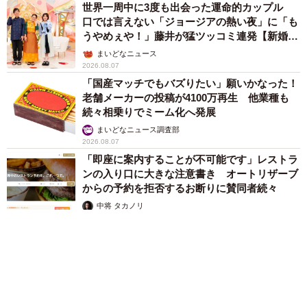
世界一周中に3度も出会った運命的カップル
口では言えない「ジョージアの熱い夜」に「も
うやめぇや！」藤井が猛ツッコミ連発【新婚さ
ん】
まいどなニュース
2026.08.07
「国産マッチでもバズりたい」願いかなった！
老舗メーカーの投稿が4100万再生 他業種も
続々相乗りでミーム化へ発展
まいどなニュース調査部
2026.08.07
「即座に案内することが不可能です」レストラ
ンの入り口に大きな注意書き オートリザーブ
からの予約を拒否するお断りに賛同者続々
中将 タカノリ
2026.08.07