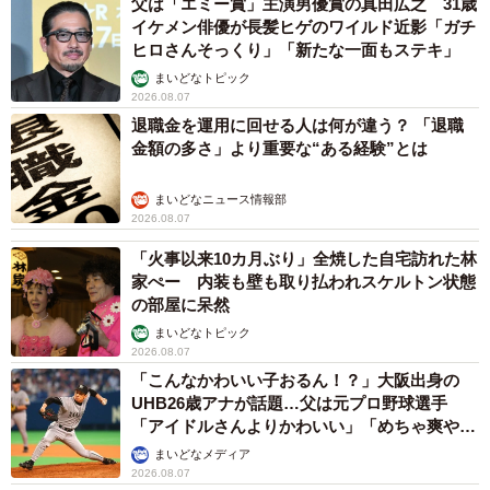
父は「エミー賞」主演男優賞の真田広之 31歳
イケメン俳優が長髪ヒゲのワイルド近影「ガチ
ヒロさんそっくり」「新たな一面もステキ」
まいどなトピック
2026.08.07
退職金を運用に回せる人は何が違う？ 「退職
金額の多さ」より重要な“ある経験”とは
まいどなニュース情報部
2026.08.07
「火事以来10カ月ぶり」全焼した自宅訪れた林
家ぺー 内装も壁も取り払われスケルトン状態
の部屋に呆然
まいどなトピック
2026.08.07
「こんなかわいい子おるん！？」大阪出身の
UHB26歳アナが話題…父は元プロ野球選手
「アイドルさんよりかわいい」「めちゃ爽や
か」
まいどなメディア
2026.08.07