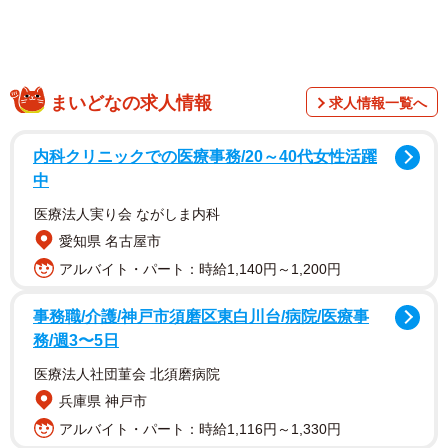
付近の様子を聞くことも多かった。
まいどなの求人情報
求人情報一覧へ
内科クリニックでの医療事務/20～40代女性活躍
中
医療法人実り会 ながしま内科
愛知県 名古屋市
アルバイト・パート：時給1,140円～1,200円
事務職/介護/神戸市須磨区東白川台/病院/医療事
同じ名字が多い地域では、名字だけではどの家かわからな
務/週3〜5日
いため、家と家を区別する際に名字とは別に屋号を使用す
医療法人社団菫会 北須磨病院
ることが多い。新井家では、城についてよく聞かれること
兵庫県 神戸市
から屋号を「城聞」としていた。
アルバイト・パート：時給1,116円～1,330円