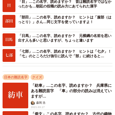
「目」…この名字、読めますか？ 昔は難読名字ではなか
ったかも…朝廷の役職の読み方にあてられた漢字
2/2
「部田」…この名字、読めますか？ ヒントは「服部（は
っとり）」さん…同じ文字を使っていますよ！
「日馬」…この名字、読めますか？ 元横綱の名前を思い
出す人も多いと思いますが、ちょっと違います
「七部」…この名字、読めますか？ ヒントは「七夕」！
「七」のところだけ強引に読んで「部」に続けると…
日本の難読名字
クイズ
「紡車」…この名字、読めますか？ 兵庫県に
ある難読苗字 「車」の部分の読みは消えてい
ますが…
森岡 浩
2021.03.17
「倭文」この名字、読めますか？ 古代の織物