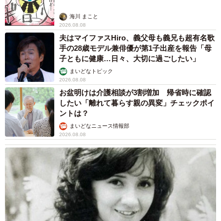
海川 まこと
2026.08.08
夫はマイファスHiro、義父母も義兄も超有名歌
手の28歳モデル兼俳優が第1子出産を報告「母
子ともに健康…日々、大切に過ごしたい」
まいどなトピック
2026.08.08
お盆明けは介護相談が3割増加 帰省時に確認
したい「離れて暮らす親の異変」チェックポイ
ントは？
まいどなニュース情報部
2026.08.08