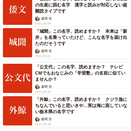
の生産に因む名字 漢字と読みが対応しない超
難読タイプです
森岡 浩
2021.06.09
「城聞」この名字、読めますか？ 本来は「新
井」を名乗っていたけど、こんな名字を届け出
たのだそうです
森岡 浩
2021.06.02
「公文代」この名字、読めますか？ テレビ
CMでもおなじみの「学習塾」の名前に似てい
ませんか？
森岡 浩
2021.05.26
「外鯨」この名字、読めますか？ クジラ漁に
ちなんでいると思いきや…実は海に面していな
い栃木県の名字です
森岡 浩
2021.05.19