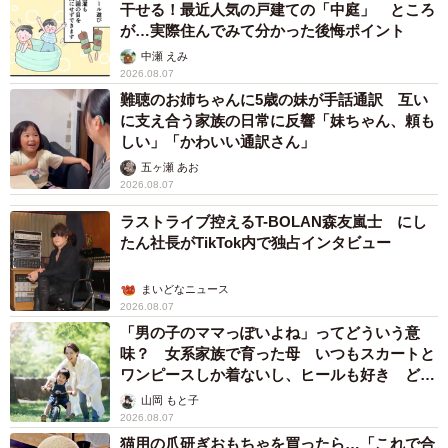
干せる！最近人気の戸建ての「中庭」 ところ
が…実際住んでみて分かった後悔ポイント
中瀬 えみ
2026.08.07
難聴のお姉ちゃんに5歳の妹が手話通訳 互い
に支え合う家族の日常に反響「妹ちゃん、頼も
しい」「かわいい通訳さん」
五ヶ瀬 あお
2026.08.07
ラストライブ控えるT-BOLAN森友嵐士 にし
たん社長がTikTok内で独占インタビュー
まいどなニュース
2026.08.07
「男の子のママっぽいよね」ってどういう意
味？ 女系家族で育った母 いつもスカートと
ワンピースしか着ないし、ヒールも好き どの
へんが…
山岡 もと子
2026.08.07
猫用の爪研ぎおもちゃを買ったら…「これで合