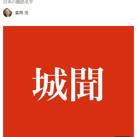
日本の難読名字
森岡 浩