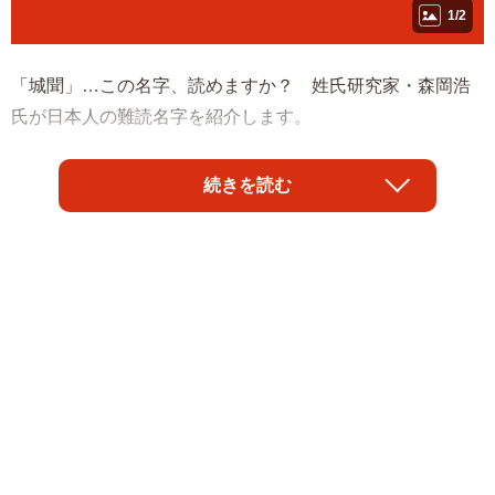
1/2
「城聞」…この名字、読めますか？ 姓氏研究家・森岡浩
氏が日本人の難読名字を紹介します。
◇ ◇
続きを読む
群馬県藤岡市にある名字で、その読み方が独特。「城」は
音読みで「じょう」と読み、「聞」は訓読みで「きく」と
読む。音読みと訓読みを続けて読む、いわゆる重箱読みで
ある。
城聞家は、もともとはこの付近に多い「新井」を名字とし
て名乗っていた。家の近くには戦国時代まで真下城という
城があり、江戸時代には城跡を訪ねて来る人がたびたびあ
ったという。その際、旅人が城跡の近くにあった新井家で