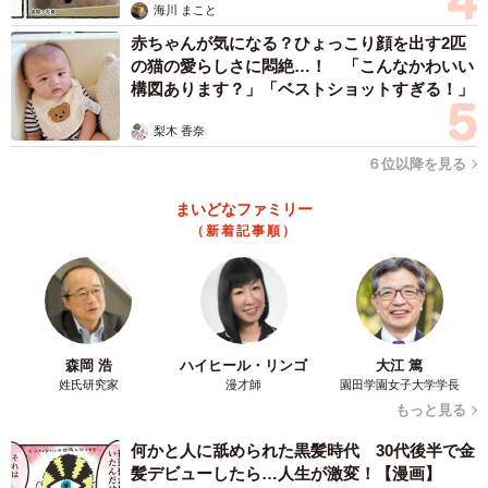
海川 まこと
赤ちゃんが気になる？ひょっこり顔を出す2匹
の猫の愛らしさに悶絶…！ 「こんなかわいい
構図あります？」「ベストショットすぎる！」
梨木 香奈
６位以降を見る
まいどなファミリー
（新着記事順）
森岡 浩
ハイヒール・リンゴ
大江 篤
姓氏研究家
漫才師
園田学園女子大学学長
もっと見る
何かと人に舐められた黒髪時代 30代後半で金
髪デビューしたら…人生が激変！【漫画】