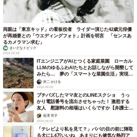
両親は「東京キッド」の看板役者 ライダー演じた42歳元俳優
が再婚妻との「ウエディングフォト」計画を明言 「センスあ
るカメラマン求む」
まいどなトピック
2026.08.08
ITエンジニアがAIとつくる家庭菜園 ローカル
LLMのゆるふわAIたちとお話しながら開墾して
みたら… 夢の「スマートな菜園生活」実現な
るか
井二 かける
2026.08.08
プチバズしたママ友とのLINEスクショ うっ
かり電話番号を流出させちゃった！ 激怒する
友人 慰謝料の相場はいくらですか【弁護士が
解説】
長澤 芳子
2026.08.08
「テレビより私を見て？」パパの目の前に陣取
る犬に1.4万いいね あまりにも健気な熱烈ア