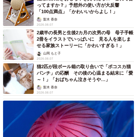
ってますか？」予想外の使い方が大反響
「100点満点」「かわいいからよし！」
梨木 香奈
2026.08.07
2歳半の長男と生後2カ月の次男の母 母子手帳
2冊をイラストでいっぱいに 見る人を楽しま
せる家族ストーリーに「かわいすぎる！」
山岡 もと子
2026.08.07
猫2匹が段ボール箱の取り合いで「ポコスカ猫
パンチ」の応酬 その後の心温まる結末に「愛
～！」「おばちゃん泣きそうや…」
梨木 香奈
2026.08.07