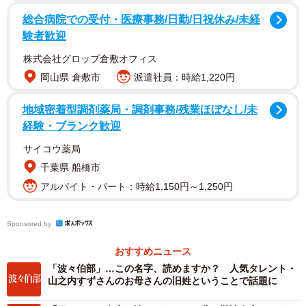
明治時代になって戸籍が制定された際、新井家では名字を
総合病院での受付・医療事務/日勤/日祝休み/未経
本来の「新井」ではなく、屋号の「城聞」を届け出たた
験者歓迎
め、以後「城聞」という名字になったという。
株式会社グロップ倉敷オフィス
岡山県 倉敷市
派遣社員：時給1,220円
地域密着型調剤薬局・調剤事務/残業ほぼなし/未
経験・ブランク歓迎
サイコウ薬局
千葉県 船橋市
アルバイト・パート：時給1,150円～1,250円
Sponsored by
おすすめニュース
「波々伯部」…この名字、読めますか？ 人気タレント・
山之内すずさんのお母さんの旧姓ということで話題に