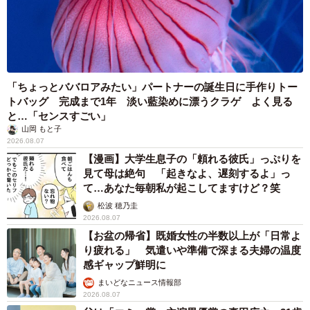
「ちょっとババロアみたい」パートナーの誕生日に手作りトー
トバッグ 完成まで1年 淡い藍染めに漂うクラゲ よく見る
と…「センスすごい」
山岡 もと子
2026.08.07
【漫画】大学生息子の「頼れる彼氏」っぷりを
見て母は絶句 「起きなよ、遅刻するよ」っ
て…あなた毎朝私が起こしてますけど？笑
松波 穂乃圭
2026.08.07
【お盆の帰省】既婚女性の半数以上が「日常よ
り疲れる」 気遣いや準備で深まる夫婦の温度
感ギャップ鮮明に
まいどなニュース情報部
2026.08.07