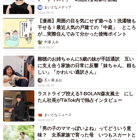
まいどなメディア
2026.08.07
【漫画】周囲の目を気にせず遊べる！洗濯物も
干せる！最近人気の戸建ての「中庭」 ところ
が…実際住んでみて分かった後悔ポイント
中瀬 えみ
2026.08.07
難聴のお姉ちゃんに5歳の妹が手話通訳 互い
に支え合う家族の日常に反響「妹ちゃん、頼も
しい」「かわいい通訳さん」
五ヶ瀬 あお
2026.08.07
ラストライブ控えるT-BOLAN森友嵐士 にし
たん社長がTikTok内で独占インタビュー
まいどなニュース
2026.08.07
「男の子のママっぽいよね」ってどういう意
味？ 女系家族で育った母 いつもスカートと