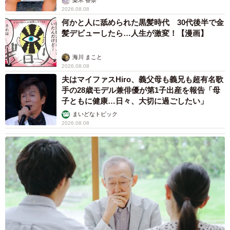
梨木 香奈
2026.08.08
何かと人に舐められた黒髪時代 30代後半で金
髪デビューしたら…人生が激変！【漫画】
海川 まこと
2026.08.08
夫はマイファスHiro、義父母も義兄も超有名歌
手の28歳モデル兼俳優が第1子出産を報告「母
子ともに健康…日々、大切に過ごしたい」
まいどなトピック
2026.08.08