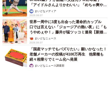
「アイドルさんよりかわいい」「めちゃ爽や
か」
まいどなメディア
2026.08.07
世界一周中に3度も出会った運命的カップル
口では言えない「ジョージアの熱い夜」に「も
うやめぇや！」藤井が猛ツッコミ連発【新婚さ
ん】
まいどなニュース
2026.08.07
「国産マッチでもバズりたい」願いかなった！
老舗メーカーの投稿が4100万再生 他業種も
続々相乗りでミーム化へ発展
まいどなニュース調査部
2026.08.07