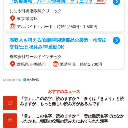
「医療事務」パート/診療所・クリニック
NEW
で、戦国時代に細川氏に従い、江戸時代嫡流は熊本藩士と
にしや耳鼻咽喉科クリニック
なっている。丹波篠山市には「丹波の祇園さん」とも呼ば
東京都 港区
れる波々伯部神社もある。
アルバイト・パート：時給1,250円～1,500円
高収入も狙える/自動車関連部品の製造・検査/2
交替/土日祝休み/車通勤OK
株式会社ワールドインテック
群馬県 伊勢崎市
派遣社員：時給1,700円
Sponsored by
おすすめニュース
「京」…この名字、読めますか？ 多くは「きょう」と読
みますが、もっと難しい読み方があるんです！
「目」…この名字、読めますか？ 昔は難読名字ではなか
ったかも…朝廷の役職の読み方にあてられた漢字