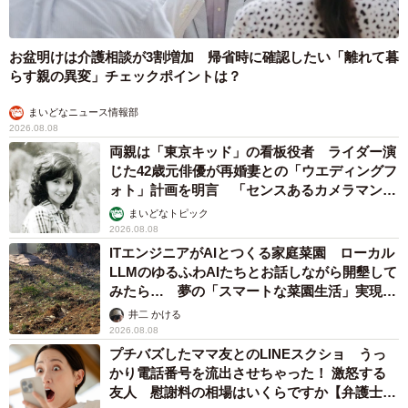
お盆明けは介護相談が3割増加 帰省時に確認したい「離れて暮
らす親の異変」チェックポイントは？
まいどなニュース情報部
2026.08.08
両親は「東京キッド」の看板役者 ライダー演
じた42歳元俳優が再婚妻との「ウエディングフ
ォト」計画を明言 「センスあるカメラマン求
む」
まいどなトピック
2026.08.08
ITエンジニアがAIとつくる家庭菜園 ローカル
LLMのゆるふわAIたちとお話しながら開墾して
みたら… 夢の「スマートな菜園生活」実現な
るか
井二 かける
2026.08.08
プチバズしたママ友とのLINEスクショ うっ
かり電話番号を流出させちゃった！ 激怒する
友人 慰謝料の相場はいくらですか【弁護士が