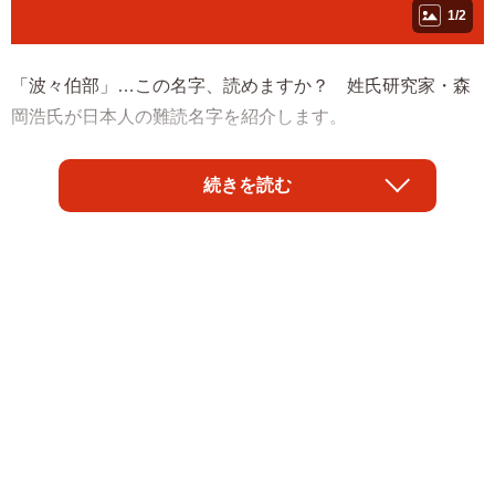
1/2
「波々伯部」…この名字、読めますか？ 姓氏研究家・森
岡浩氏が日本人の難読名字を紹介します。
◇ ◇
続きを読む
漢字４文字の名字は珍しく、かつ難読。知らない限りは読
むことができないだろう。これで、「ほうかべ」と読む。
今人気のタレントの山之内すずさんのお母さんの旧姓とい
うことで話題になったので、それで読めるようになった人
も多いかもしれない。
もともとの由来は、古代の亀甲占いで使用する「ハハカ」
（ウワズミザクラ）という木。「部」は古代の職種のこと
で、「ハハカ」を管理する人達が「ははかべ」である。こ