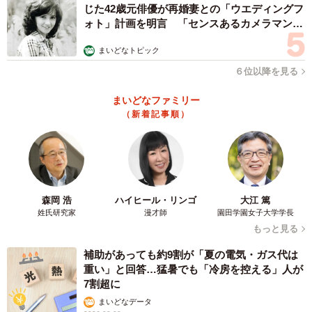
じた42歳元俳優が再婚妻との「ウエディングフ
ォト」計画を明言 「センスあるカメラマン求
む」
まいどなトピック
６位以降を見る
まいどなファミリー
（新着記事順）
森岡 浩
ハイヒール・リンゴ
大江 篤
姓氏研究家
漫才師
園田学園女子大学学長
もっと見る
補助があっても約9割が「夏の電気・ガス代は
重い」と回答…猛暑でも「冷房を控える」人が
7割超に
まいどなデータ