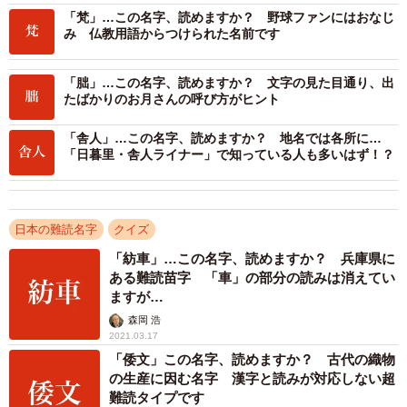
「梵」…この名字、読めますか？ 野球ファンにはおなじ
み 仏教用語からつけられた名前です
2/2
「朏」…この名字、読めますか？ 文字の見た目通り、出
たばかりのお月さんの呼び方がヒント
「舎人」…この名字、読めますか？ 地名では各所に…
「日暮里・舎人ライナー」で知っている人も多いはず！？
日本の難読名字
クイズ
「紡車」…この名字、読めますか？ 兵庫県に
ある難読苗字 「車」の部分の読みは消えてい
ますが…
森岡 浩
2021.03.17
「倭文」この名字、読めますか？ 古代の織物
の生産に因む名字 漢字と読みが対応しない超
難読タイプです