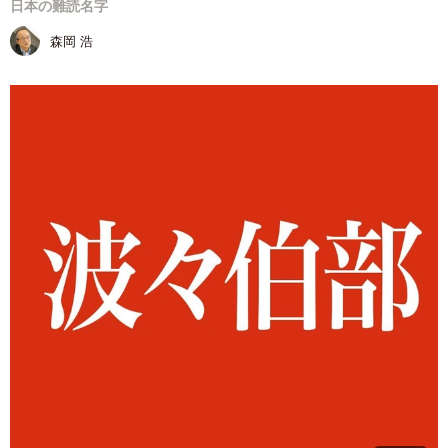
日本の難読名字
森岡 浩