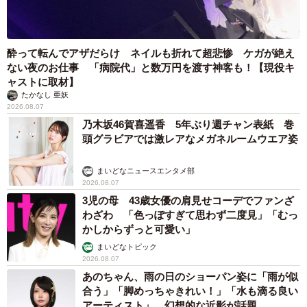
酔って転んでアザだらけ ネイルも折れて超悲惨 ケガが絶え
ない夜のお仕事 「病院代」と数万円を渡す神客も！【現役キ
ャストに取材】
たかなし 亜妖
2026.08.07
乃木坂46賀喜遥香 5年ぶり週チャン表紙 巻
頭グラビアでは激レアなメガネルームウエア姿
まいどなニュースエンタメ部
2026.08.07
3児の母 43歳女優の肩見せコーデでファンざ
わざわ 「色っぽすぎて思わず二度見」「むっ
かしからずっと可愛い」
まいどなトピック
2026.08.07
あのちゃん、雨の日のショーパン姿に「雨が似
合う」「脚めっちゃきれい！」「水も滴る良い
アーティスト」 幻想的な近影が話題