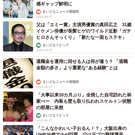
感ギャップ鮮明に
まいどなニュース情報部
2026.08.07
父は「エミー賞」主演男優賞の真田広之 31歳
イケメン俳優が長髪ヒゲのワイルド近影「ガチ
ヒロさんそっくり」「新たな一面もステキ」
まいどなトピック
2026.08.07
退職金を運用に回せる人は何が違う？ 「退職
金額の多さ」より重要な“ある経験”とは
まいどなニュース情報部
2026.08.07
「火事以来10カ月ぶり」全焼した自宅訪れた林
家ぺー 内装も壁も取り払われスケルトン状態
の部屋に呆然
まいどなトピック
2026.08.07
「こんなかわいい子おるん！？」大阪出身の
UHB26歳アナが話題…父は元プロ野球選手