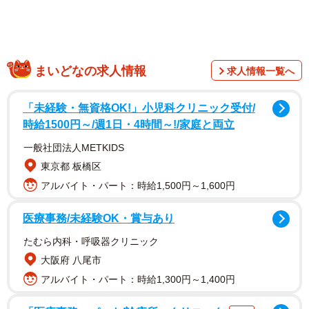
の「ははかべ」に１音ずつ漢字をあてて、「波々伯部」と
書いたのがそもその始まり。この「ははかべ」が次第に
「ほうかべ」に変化したものだ。
まいどなの求人情報
求人情報一覧へ
「未経験・無資格OK!」小児科クリニック受付/
時給1500円～/週1日・4時間～!/家庭と両立
一般社団法人METKIDS
東京都 板橋区
アルバイト・パート：時給1,500円～1,600円
医療事務/未経験OK・賞与あり
たむら内科・呼吸器クリニック
大阪府 八尾市
「ははかべ」は地名にもなり、兵庫県丹波篠山市には、丹
アルバイト・パート：時給1,300円～1,400円
波国多紀郡波々伯部保という地名もあった。鎌倉初期の承
久年間から代々同地を支配したのも地名に因む波々伯部氏