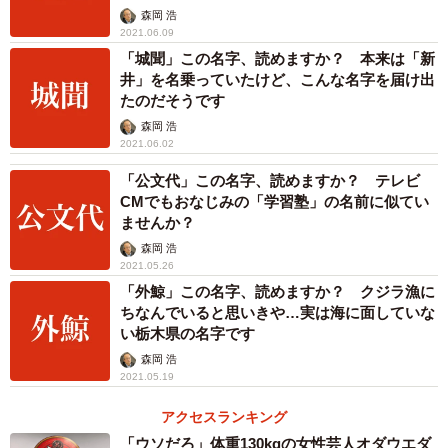
森岡 浩
2021.06.09
「城聞」この名字、読めますか？ 本来は「新
井」を名乗っていたけど、こんな名字を届け出
たのだそうです
森岡 浩
2021.06.02
「公文代」この名字、読めますか？ テレビ
CMでもおなじみの「学習塾」の名前に似てい
ませんか？
森岡 浩
2021.05.26
「外鯨」この名字、読めますか？ クジラ漁に
ちなんでいると思いきや…実は海に面していな
い栃木県の名字です
森岡 浩
2021.05.19
アクセスランキング
「ウソだろ」体重130kgの女性芸人オダウエダ