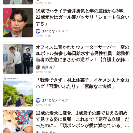
2026.08.08
19歳でハライチ岩井勇気と年の差婚から3年、
22歳元おはガール髪バッサリ「ショート似合い
すぎ」
まいどなメディア
2026.08.08
オフィスに置かれたウォーターサーバー 空の
2Lボトル持参し毎日給水する男性社員→総務担
当者の注意にまさかの逆ギレ！【弁護士が解
説】
長澤 芳子
2026.08.08
「我慢できず」村上佳菜子、イケメン夫と全力
ハグ「可愛いふたり」「素敵なご夫婦」
まいどなメディア
2026.08.08
12歳の愛犬に変化 1歳息子の膝で甘える初め
て見せる姿に反響 これまで「見守る立場」だ
ったのに…「頭ポンポンが愛に満ちている」
「尊…」