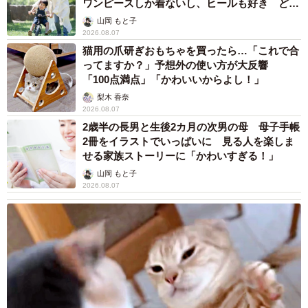
ワンピースしか着ないし、ヒールも好き どの
へんが…
山岡 もと子
2026.08.07
猫用の爪研ぎおもちゃを買ったら…「これで合
ってますか？」予想外の使い方が大反響
「100点満点」「かわいいからよし！」
梨木 香奈
2026.08.07
2歳半の長男と生後2カ月の次男の母 母子手帳
2冊をイラストでいっぱいに 見る人を楽しま
せる家族ストーリーに「かわいすぎる！」
山岡 もと子
2026.08.07