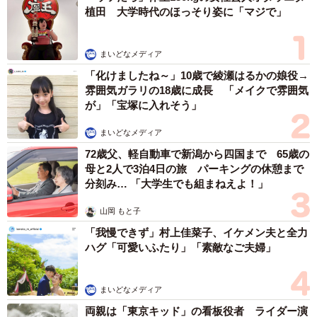
植田 大学時代のほっそり姿に「マジで」
まいどなメディア
「化けましたね～」10歳で綾瀬はるかの娘役→
雰囲気ガラリの18歳に成長 「メイクで雰囲気
が」「宝塚に入れそう」
まいどなメディア
72歳父、軽自動車で新潟から四国まで 65歳の
母と2人で3泊4日の旅 パーキングの休憩まで
分刻み… 「大学生でも組まねえよ！」
山岡 もと子
「我慢できず」村上佳菜子、イケメン夫と全力
ハグ「可愛いふたり」「素敵なご夫婦」
まいどなメディア
両親は「東京キッド」の看板役者 ライダー演