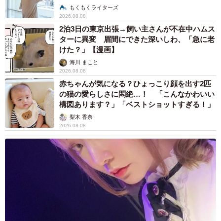
説】
もくもくライターズ
2026.08.08
2泊3日の東京出張→飼い主さんが不在中ハムス
ターに異変 眉間にできた深いしわ、「急に老
けた？」【漫画】
海川 まこと
2026.08.08
赤ちゃんが気になる？ひょっこり顔を出す2匹
の猫の愛らしさに悶絶…！ 「こんなかわいい
構図あります？」「ベストショットすぎる！」
梨木 香奈
2026.08.08