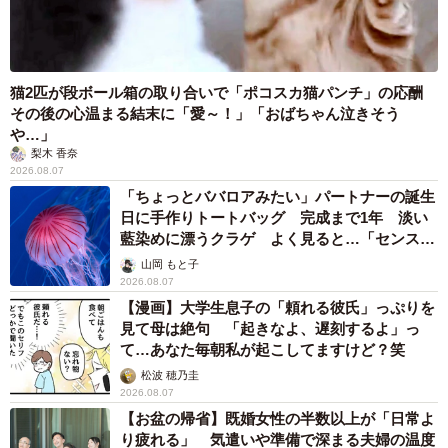
猫2匹が段ボール箱の取り合いで「ポコスカ猫パンチ」の応酬
その後の心温まる結末に「愛～！」「おばちゃん泣きそう
や…」
梨木 香奈
2026.08.07
「ちょっとババロアみたい」パートナーの誕生
日に手作りトートバッグ 完成まで1年 淡い
藍染めに漂うクラゲ よく見ると…「センスす
ごい」
山岡 もと子
2026.08.07
【漫画】大学生息子の「頼れる彼氏」っぷりを
見て母は絶句 「起きなよ、遅刻するよ」っ
て…あなた毎朝私が起こしてますけど？笑
松波 穂乃圭
2026.08.07
【お盆の帰省】既婚女性の半数以上が「日常よ
り疲れる」 気遣いや準備で深まる夫婦の温度