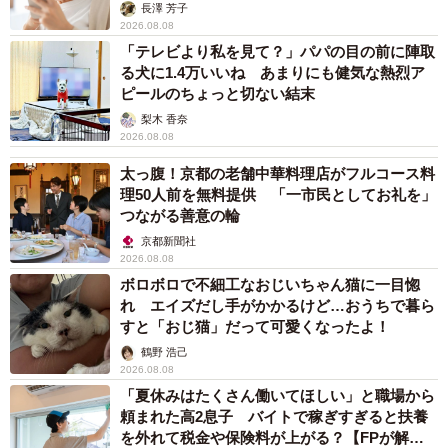
解説】
長澤 芳子
2026.08.08
「テレビより私を見て？」パパの目の前に陣取
る犬に1.4万いいね あまりにも健気な熱烈ア
ピールのちょっと切ない結末
梨木 香奈
2026.08.08
太っ腹！京都の老舗中華料理店がフルコース料
理50人前を無料提供 「一市民としてお礼を」
つながる善意の輪
京都新聞社
2026.08.08
ボロボロで不細工なおじいちゃん猫に一目惚
れ エイズだし手がかかるけど…おうちで暮ら
すと「おじ猫」だって可愛くなったよ！
鶴野 浩己
2026.08.08
「夏休みはたくさん働いてほしい」と職場から
頼まれた高2息子 バイトで稼ぎすぎると扶養
を外れて税金や保険料が上がる？【FPが解