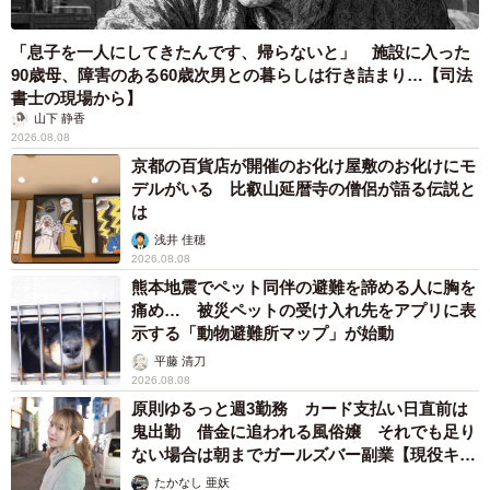
「息子を一人にしてきたんです、帰らないと」 施設に入った
90歳母、障害のある60歳次男との暮らしは行き詰まり…【司法
書士の現場から】
山下 静香
2026.08.08
京都の百貨店が開催のお化け屋敷のお化けにモ
デルがいる 比叡山延暦寺の僧侶が語る伝説と
は
浅井 佳穂
2026.08.08
熊本地震でペット同伴の避難を諦める人に胸を
痛め… 被災ペットの受け入れ先をアプリに表
示する「動物避難所マップ」が始動
平藤 清刀
2026.08.08
原則ゆるっと週3勤務 カード支払い日直前は
鬼出勤 借金に追われる風俗嬢 それでも足り
ない場合は朝までガールズバー副業【現役キャ
ストに取材】
たかなし 亜妖